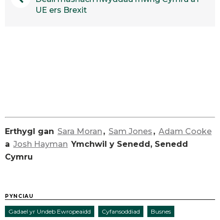
UE ers Brexit
Erthygl gan
Sara Moran
,
Sam Jones
,
Adam Cooke
a
Josh Hayman
Ymchwil y Senedd, Senedd
Cymru
PYNCIAU
Gadael yr Undeb Ewropeaidd
Cyfansoddiad
Busnes