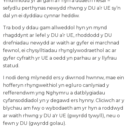
Ymdriniodd yr ail gam â’r hyn a ddaeth nesaf –
sefydlu perthynas newydd rhwng y DU a’r UE sy’n
dal yn ei dyddiau cynnar heddiw.
Tra bod y ddau gam allweddol hyn yn mynd
rhagddynt ar lefel y DU a’r UE, rhoddodd y DU
drefniadau newydd ar waith ar gyfer ei marchnad
fewnol, ei chysylltiadau rhynglywodraethol ac ar
gyfer cyfraith yr UE a oedd yn parhau ar y llyfrau
statud.
I nodi deng mlynedd ers y diwrnod hwnnw, mae ein
hofferyn rhyngweithiol yn egluro canlyniad y
refferendwm yng Nghymru a datblygiadau
cyfansoddiadol yn y degawd ers hynny. Cliciwch ar y
blychau am fwy o wybodaeth am yr hyn a roddwyd
ar waith rhwng y DU a'r UE (gwyrdd tywyll), neu o
fewn y DU (gwyrdd golau).