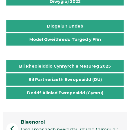
Diwygio) 2022
.
Diogelu'r Undeb
Model Gweithredu Targed y Ffin
.
Bil Rheoleiddio Cynnyrch a Mesureg 2025
Bil Partneriaeth Ewropeaidd (DU)
Deddf Aliniad Ewropeaidd (Cymru)
Blaenorol
chevron_left
Deall masnach nwyddau rhwng Cymru a’r