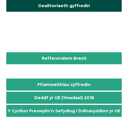
Dealltwriaeth gyffredin
.
.
.
Refferendwm Brexit
.
Fframweithiau cyffredin
Deddf yr UE (Ymadael) 2018
Y Cynllun Preswylio’n Sefydlog i Ddinasyddion yr UE
.