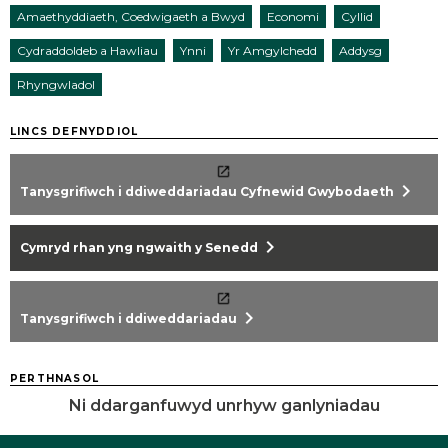
Amaethyddiaeth, Coedwigaeth a Bwyd
Economi
Cyllid
Cydraddoldeb a Hawliau
Ynni
Yr Amgylchedd
Addysg
Rhyngwladol
LINCS DEFNYDDIOL
chevron_right
Tanysgrifiwch i ddiweddariadau Cyfnewid Gwybodaeth
chevron_right
Cymryd rhan yng ngwaith y Senedd
chevron_right
Tanysgrifiwch i ddiweddariadau
PERTHNASOL
Ni ddarganfuwyd unrhyw ganlyniadau