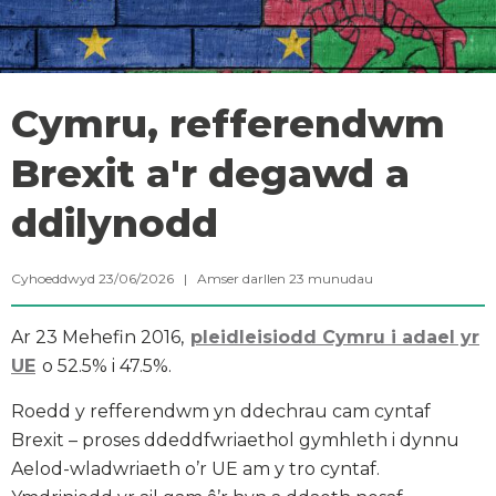
Cymru, refferendwm
Brexit a'r degawd a
ddilynodd
Cyhoeddwyd 23/06/2026 |
Amser darllen
23
munudau
Ar 23 Mehefin 2016,
pleidleisiodd Cymru i adael yr
UE
o 52.5% i 47.5%.
Roedd y refferendwm yn ddechrau cam cyntaf
Brexit – proses ddeddfwriaethol gymhleth i dynnu
Aelod-wladwriaeth o’r UE am y tro cyntaf.