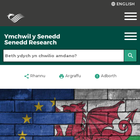
ENGLISH
language
search
share
print
error
Rhannu
Argraffu
Adborth