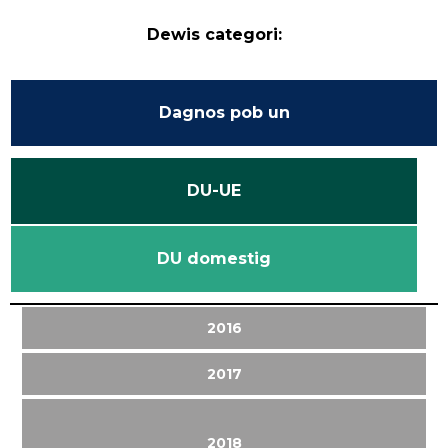
Dewis categori:
Dagnos pob un
DU-UE
DU domestig
2016
2017
2018