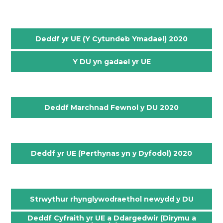
.
Deddf yr UE (Y Cytundeb Ymadael) 2020
Y DU yn gadael yr UE
.
Deddf Marchnad Fewnol y DU 2020
.
Deddf yr UE (Perthynas yn y Dyfodol) 2020
.
Strwythur rhynglywodraethol newydd y DU
Deddf Cyfraith yr UE a Ddargedwir (Dirymu a