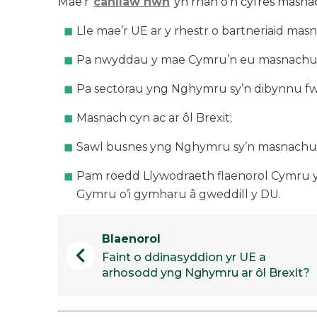
Mae’r
canllaw hwn
yn rhan o’n cyfres masna
Lle mae’r UE ar y rhestr o bartneriaid ma
Pa nwyddau y mae Cymru’n eu masnachu 
Pa sectorau yng Nghymru sy’n dibynnu fwy
Masnach cyn ac ar ôl Brexit;
Sawl busnes yng Nghymru sy’n masnachu 
Pam roedd Llywodraeth flaenorol Cymru yn
Gymru o’i gymharu â gweddill y DU.
Blaenorol
chevron_left
Faint o ddinasyddion yr UE a
arhosodd yng Nghymru ar ôl Brexit?