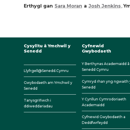
Erthygl gan
Sara Moran
a
Josh Jenkins
,
Ym
Cysylltu â Ymchwil y
Cyfnewid
Senedd
Gwybodaeth
Y Berthynas Academaidd â
Senedd Cymru
Llyfrgell@Senedd.Cymru
Cymryd rhan yng ngwaith 
Gwybodaeth am Ymchwil y
Senedd
Senedd
Y Cynllun Cymrodoriaeth
Tanysgrifiwch i
Academaidd
ddiweddariadau
Cyfnewid Gwybodaeth a
Deddfwrfeydd