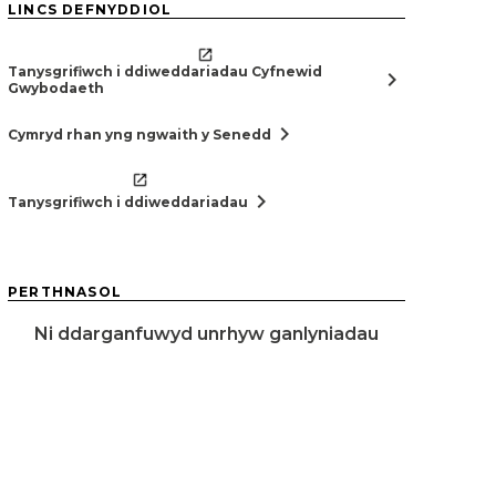
LINCS DEFNYDDIOL
Tanysgrifiwch i ddiweddariadau Cyfnewid
chevron_right
Gwybodaeth
chevron_right
Cymryd rhan yng ngwaith y Senedd
chevron_right
Tanysgrifiwch i ddiweddariadau
PERTHNASOL
Ni ddarganfuwyd unrhyw ganlyniadau