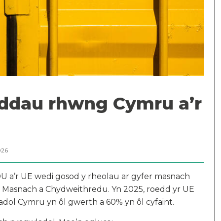
ddau rhwng Cymru a’r
026
U a’r UE wedi gosod y rheolau ar gyfer masnach
 Masnach a Chydweithredu. Yn 2025, roedd yr UE
dol Cymru yn ôl gwerth a 60% yn ôl cyfaint.