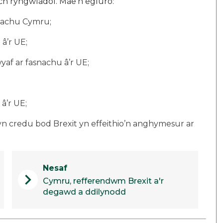
ch ryngwladol. Mae’n egluro:
snachu Cymru;
â’r UE;
af ar fasnachu â’r UE;
â’r UE;
 credu bod Brexit yn effeithio’n anghymesur ar
Nesaf
chevron_right
Cymru, refferendwm Brexit a'r
degawd a ddilynodd