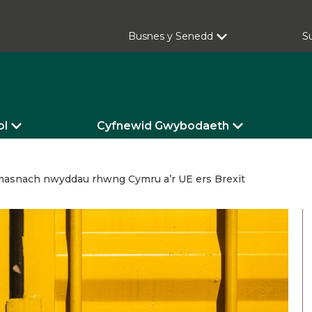
Busnes y Senedd
S
ol
Cyfnewid Gwybodaeth
masnach nwyddau rhwng Cymru a’r UE ers Brexit