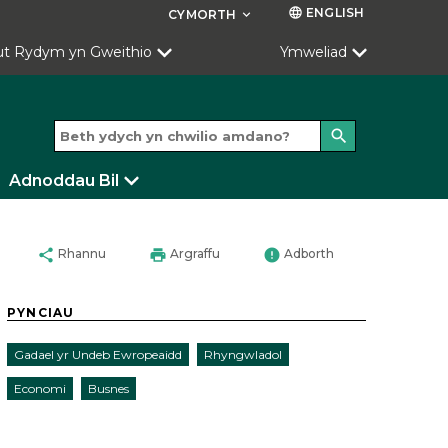
ENGLISH
language
CYMORTH
keyboard_arrow_down
ut Rydym yn Gweithio
Ymweliad
search
Adnoddau Bil
share
print
error
Rhannu
Argraffu
Adborth
PYNCIAU
Gadael yr Undeb Ewropeaidd
Rhyngwladol
Economi
Busnes