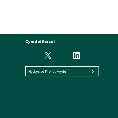
Cymdeithasol
chevron_right
Hysbysiad Preifatrwydd