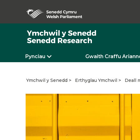
Pynciau
Gwaith Craffu Ariann
Deall 
Ymchwil y Senedd
Erthyglau Ymchwil