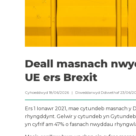
Deall masnach nwy
UE ers Brexit
Cyhoeddwyd 18/06/2026 | Diweddarwyd Ddiwethaf 23/06/2
Ers 1 Ionawr 2021, mae cytundeb masnach y D
rhyngddynt. Gelwir y cytundeb yn Gytundeb
yn cyfrif am 47% o fasnach nwyddau rhyngwla