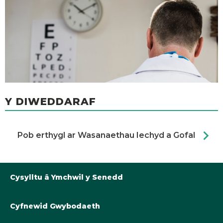
Y DIWEDDARAF
chevron_right
Pob erthygl ar Wasanaethau Iechyd a Gofal
Cysylltu â Ymchwil y Senedd
Cyfnewid Gwybodaeth
Llyfrgell@Senedd.Cymru