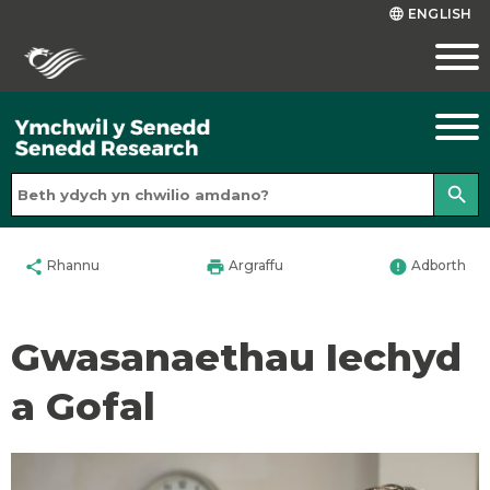
ENGLISH
language
search
share
print
error
Rhannu
Argraffu
Adborth
Gwasanaethau Iechyd
a Gofal