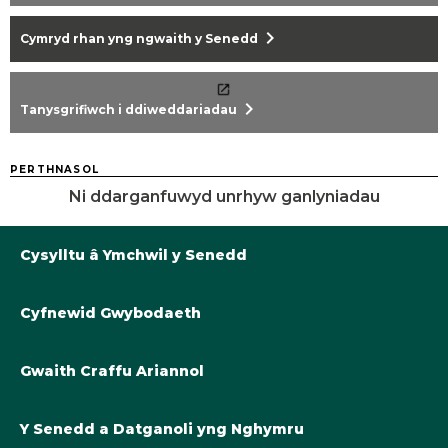
chevron_right
Cymryd rhan yng ngwaith y Senedd
chevron_right
Tanysgrifiwch i ddiweddariadau
PERTHNASOL
Ni ddarganfuwyd unrhyw ganlyniadau
Cysylltu â Ymchwil y Senedd
Cyfnewid Gwybodaeth
Llyfrgell@Senedd.Cymru
Y Berthynas Academaidd â Senedd Cymru
Gwybodaeth am Ymchwil y Senedd
Gwaith Craffu Ariannol
Cymryd rhan yng ngwaith y Senedd
Tanysgrifiwch i ddiweddariadau
Cyllideb Derfynol Llywodraeth Cymru ar gyfer 2024-25
Y Senedd a Datganoli yng Nghymru
Y Cynllun Cymrodoriaeth Academaidd