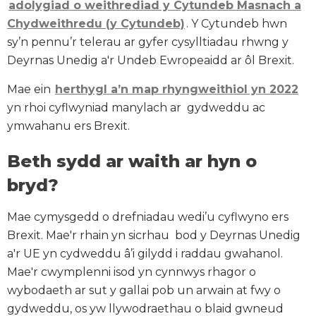
adolygiad o weithrediad y Cytundeb Masnach a
Chydweithredu (y Cytundeb)
. Y Cytundeb hwn
sy’n pennu’r telerau ar gyfer cysylltiadau rhwng y
Deyrnas Unedig a'r Undeb Ewropeaidd ar ôl Brexit.
Mae ein
herthygl a’n map rhyngweithiol yn 2022
yn rhoi cyflwyniad manylach ar gydweddu ac
ymwahanu ers Brexit.
Beth sydd ar waith ar hyn o
bryd?
Mae cymysgedd o drefniadau wedi’u cyflwyno ers
Brexit. Mae'r rhain yn sicrhau bod y Deyrnas Unedig
a'r UE yn cydweddu â’i gilydd i raddau gwahanol.
Mae'r cwymplenni isod yn cynnwys rhagor o
wybodaeth ar sut y gallai pob un arwain at fwy o
gydweddu, os yw llywodraethau o blaid gwneud