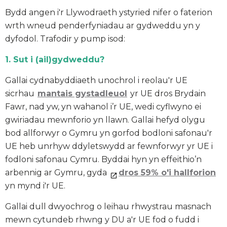
Bydd angen i'r Llywodraeth ystyried nifer o faterion
wrth wneud penderfyniadau ar gydweddu yn y
dyfodol. Trafodir y pump isod:
1. Sut i (ail)gydweddu?
Gallai cydnabyddiaeth unochrol i reolau'r UE
sicrhau
mantais gystadleuol
yr UE dros Brydain
Fawr, nad yw, yn wahanol i’r UE, wedi cyflwyno ei
gwiriadau mewnforio yn llawn. Gallai hefyd olygu
bod allforwyr o Gymru yn gorfod bodloni safonau'r
UE heb unrhyw ddyletswydd ar fewnforwyr yr UE i
fodloni safonau Cymru. Byddai hyn yn effeithio’n
arbennig ar Gymru, gyda
dros 59% o'i hallforion
yn mynd i'r UE.
Gallai dull dwyochrog o leihau rhwystrau masnach
mewn cytundeb rhwng y DU a'r UE fod o fudd i