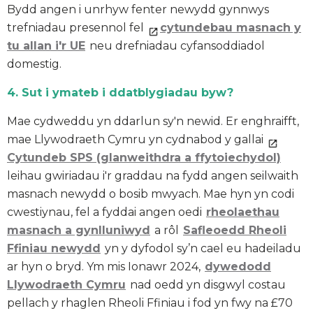
Bydd angen i unrhyw fenter newydd gynnwys
trefniadau presennol fel
cytundebau masnach y
tu allan i'r UE
neu drefniadau cyfansoddiadol
domestig.
4. Sut i ymateb i ddatblygiadau byw?
Mae cydweddu yn ddarlun sy'n newid. Er enghraifft,
mae Llywodraeth Cymru yn cydnabod y gallai
Cytundeb SPS (glanweithdra a ffytoiechydol)
leihau gwiriadau i'r graddau na fydd angen seilwaith
masnach newydd o bosib mwyach. Mae hyn yn codi
cwestiynau, fel a fyddai angen oedi
rheolaethau
masnach a gynlluniwyd
a rôl
Safleoedd Rheoli
Ffiniau newydd
yn y dyfodol sy’n cael eu hadeiladu
ar hyn o bryd. Ym mis Ionawr 2024,
dywedodd
Llywodraeth Cymru
nad oedd yn disgwyl costau
pellach y rhaglen Rheoli Ffiniau i fod yn fwy na £70