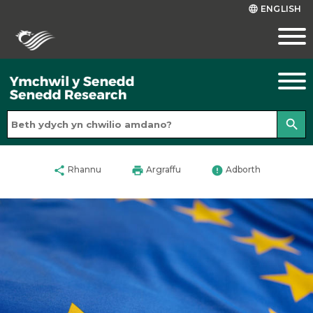
ENGLISH
language
search
share
print
error
Rhannu
Argraffu
Adborth