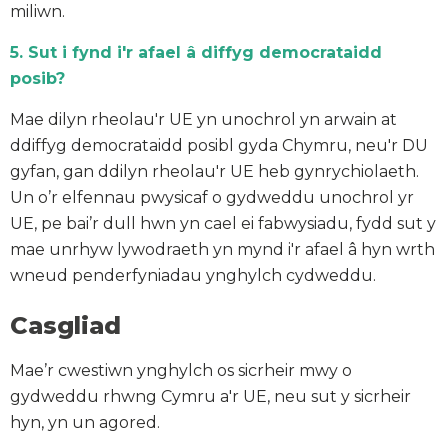
miliwn.
5. Sut i fynd i'r afael â diffyg democrataidd
posib?
Mae dilyn rheolau'r UE yn unochrol yn arwain at
ddiffyg democrataidd posibl gyda Chymru, neu'r DU
gyfan, gan ddilyn rheolau'r UE heb gynrychiolaeth.
Un o’r elfennau pwysicaf o gydweddu unochrol yr
UE, pe bai’r dull hwn yn cael ei fabwysiadu, fydd sut y
mae unrhyw lywodraeth yn mynd i'r afael â hyn wrth
wneud penderfyniadau ynghylch cydweddu.
Casgliad
Mae’r cwestiwn ynghylch os sicrheir mwy o
gydweddu rhwng Cymru a'r UE, neu sut y sicrheir
hyn, yn un agored.