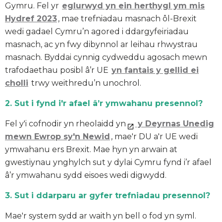
Gymru. Fel yr
eglurwyd yn ein herthygl ym mis
Hydref 2023
, mae trefniadau masnach ôl-Brexit
wedi gadael Cymru’n agored i ddargyfeiriadau
masnach, ac yn fwy dibynnol ar leihau rhwystrau
masnach. Byddai cynnig cydweddu agosach mewn
trafodaethau posibl â’r UE
yn fantais y gellid ei
cholli
trwy weithredu’n unochrol.
2. Sut i fynd i'r afael â’r ymwahanu presennol?
Fel y'i cofnodir yn rheolaidd yn
y Deyrnas Unedig
mewn Ewrop sy'n Newid
, mae'r DU a'r UE wedi
ymwahanu ers Brexit. Mae hyn yn arwain at
gwestiynau ynghylch sut y dylai Cymru fynd i’r afael
â’r ymwahanu sydd eisoes wedi digwydd.
3. Sut i ddarparu ar gyfer trefniadau presennol?
Mae'r system sydd ar waith yn bell o fod yn syml.