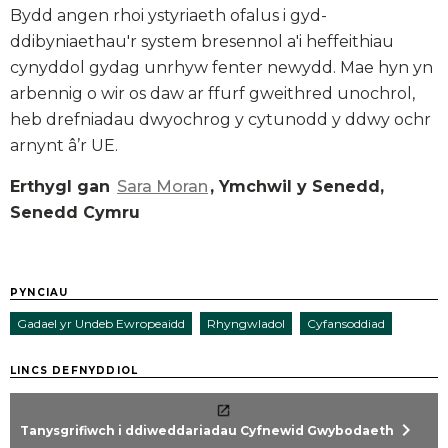
Bydd angen rhoi ystyriaeth ofalus i gyd-
ddibyniaethau'r system bresennol a'i heffeithiau
cynyddol gydag unrhyw fenter newydd. Mae hyn yn
arbennig o wir os daw ar ffurf gweithred unochrol,
heb drefniadau dwyochrog y cytunodd y ddwy ochr
arnynt â’r UE.
Erthygl gan
Sara Moran
, Ymchwil y Senedd,
Senedd Cymru
PYNCIAU
Gadael yr Undeb Ewropeaidd
Rhyngwladol
Cyfansoddiad
LINCS DEFNYDDIOL
chevron_right
Tanysgrifiwch i ddiweddariadau Cyfnewid Gwybodaeth