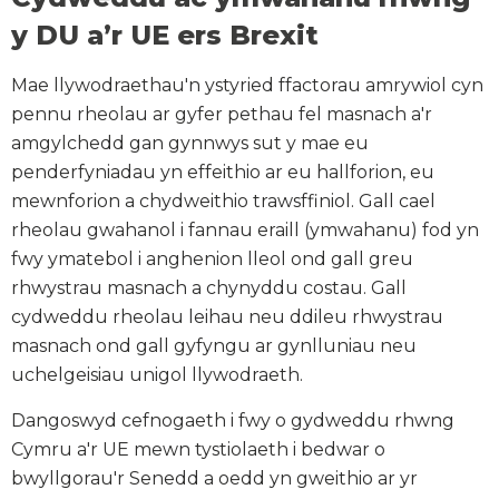
y DU a’r UE ers Brexit
Mae llywodraethau'n ystyried ffactorau amrywiol cyn
pennu rheolau ar gyfer pethau fel masnach a'r
amgylchedd gan gynnwys sut y mae eu
penderfyniadau yn effeithio ar eu hallforion, eu
mewnforion a chydweithio trawsffiniol. Gall cael
rheolau gwahanol i fannau eraill (ymwahanu) fod yn
fwy ymatebol i anghenion lleol ond gall greu
rhwystrau masnach a chynyddu costau. Gall
cydweddu rheolau leihau neu ddileu rhwystrau
masnach ond gall gyfyngu ar gynlluniau neu
uchelgeisiau unigol llywodraeth.
Dangoswyd cefnogaeth i fwy o gydweddu rhwng
Cymru a'r UE mewn tystiolaeth i bedwar o
bwyllgorau'r Senedd a oedd yn gweithio ar yr