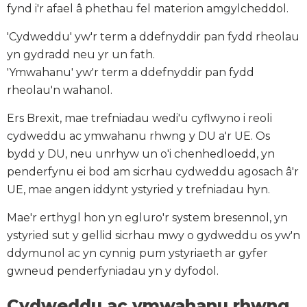
fynd i'r afael â phethau fel materion amgylcheddol.
'Cydweddu' yw'r term a ddefnyddir pan fydd rheolau
yn gydradd neu yr un fath.
'Ymwahanu' yw'r term a ddefnyddir pan fydd
rheolau'n wahanol.
Ers Brexit, mae trefniadau wedi'u cyflwyno i reoli
cydweddu ac ymwahanu rhwng y DU a'r UE. Os
bydd y DU, neu unrhyw un o'i chenhedloedd, yn
penderfynu ei bod am sicrhau cydweddu agosach â'r
UE, mae angen iddynt ystyried y trefniadau hyn.
Mae'r erthygl hon yn egluro'r system bresennol, yn
ystyried sut y gellid sicrhau mwy o gydweddu os yw'n
ddymunol ac yn cynnig pum ystyriaeth ar gyfer
gwneud penderfyniadau yn y dyfodol.
Cydweddu ac ymwahanu rhwng