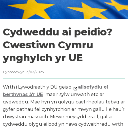
Cydweddu ai peidio?
Cwestiwn Cymru
ynghylch yr UE
Cyhoeddwyd 13/03/2025
Wrth i Lywodraeth y DU geisio
ailsefydlu ei
berthynas â'r UE
, mae’r sylw unwaith eto ar
gydweddu. Mae hyn yn golygu cael rheolau tebyg ar
gyfer pethau fel cynhyrchion er mwyn gallu lleihau’r
rhwystrau masnach. Mewn meysydd eraill, gallai
cydweddu olygu ei bod yn haws cydweithredu wrth