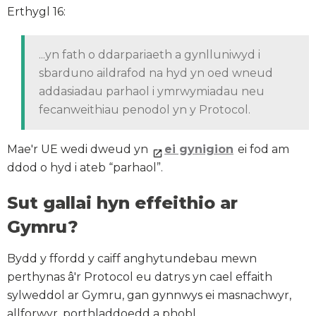
Erthygl 16:
...yn fath o ddarpariaeth a gynlluniwyd i
sbarduno aildrafod na hyd yn oed wneud
addasiadau parhaol i ymrwymiadau neu
fecanweithiau penodol yn y Protocol.
Mae'r UE wedi dweud yn
ei gynigion
ei fod am
ddod o hyd i ateb “parhaol”.
Sut gallai hyn effeithio ar
Gymru?
Bydd y ffordd y caiff anghytundebau mewn
perthynas â'r Protocol eu datrys yn cael effaith
sylweddol ar Gymru, gan gynnwys ei masnachwyr,
allforwyr, porthladdoedd a phobl.