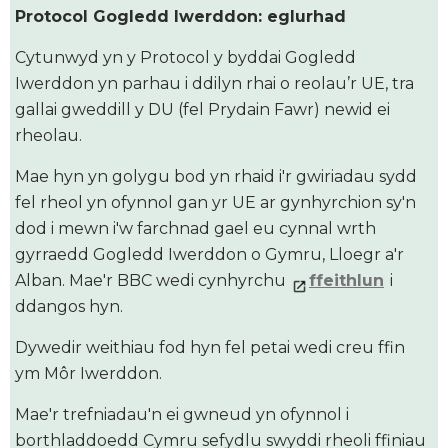
Protocol Gogledd Iwerddon: eglurhad
Cytunwyd yn y Protocol y byddai Gogledd
Iwerddon yn parhau i ddilyn rhai o reolau’r UE, tra
gallai gweddill y DU (fel Prydain Fawr) newid ei
rheolau.
Mae hyn yn golygu bod yn rhaid i'r gwiriadau sydd
fel rheol yn ofynnol gan yr UE ar gynhyrchion sy'n
dod i mewn i'w farchnad gael eu cynnal wrth
gyrraedd Gogledd Iwerddon o Gymru, Lloegr a'r
Alban. Mae'r BBC wedi cynhyrchu
ffeithlun
i
ddangos hyn.
Dywedir weithiau fod hyn fel petai wedi creu ffin
ym Môr Iwerddon.
Mae'r trefniadau'n ei gwneud yn ofynnol i
borthladdoedd Cymru sefydlu swyddi rheoli ffiniau