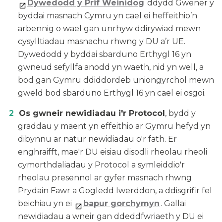
Dywedodd y Prif Weinidog
ddydd Gwener y
byddai masnach Cymru yn cael ei heffeithio’n
arbennig o wael gan unrhyw ddirywiad mewn
cysylltiadau masnachu rhwng y DU a’r UE.
Dywedodd y byddai sbarduno Erthygl 16 yn
gwneud sefyllfa anodd yn waeth, nid yn well, a
bod gan Gymru ddiddordeb uniongyrchol mewn
gweld bod sbarduno Erthygl 16 yn cael ei osgoi.
Os gwneir newidiadau i'r Protocol
, bydd y
graddau y maent yn effeithio ar Gymru hefyd yn
dibynnu ar natur newidiadau o'r fath. Er
enghraifft, mae'r DU eisiau disodli rheolau rheoli
cymorthdaliadau y Protocol a symleiddio'r
rheolau presennol ar gyfer masnach rhwng
Prydain Fawr a Gogledd Iwerddon, a ddisgrifir fel
beichiau yn ei
bapur gorchymyn
. Gallai
newidiadau a wneir gan ddeddfwriaeth y DU ei