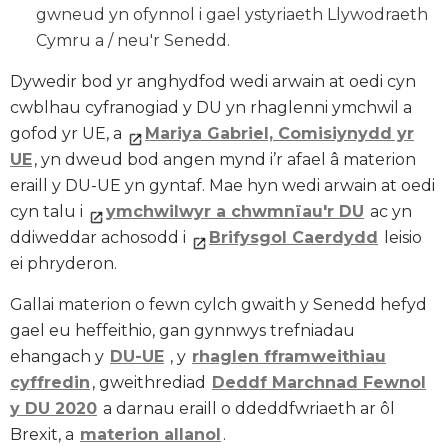
gwneud yn ofynnol i gael ystyriaeth Llywodraeth
Cymru a / neu'r Senedd.
Dywedir bod yr anghydfod wedi arwain at oedi cyn
cwblhau cyfranogiad y DU yn rhaglenni ymchwil a
gofod yr UE, a
Mariya Gabriel, Comisiynydd yr
UE
, yn dweud bod angen mynd i’r afael â materion
eraill y DU-UE yn gyntaf. Mae hyn wedi arwain at oedi
cyn talu i
ymchwilwyr a chwmnïau'r DU
ac yn
ddiweddar achosodd i
Brifysgol Caerdydd
leisio
ei phryderon.
Gallai materion o fewn cylch gwaith y Senedd hefyd
gael eu heffeithio, gan gynnwys trefniadau
ehangach y
DU-UE
, y
rhaglen fframweithiau
cyffredin
, gweithrediad
Deddf Marchnad Fewnol
y DU 2020
a darnau eraill o ddeddfwriaeth ar ôl
Brexit, a
materion allanol
.