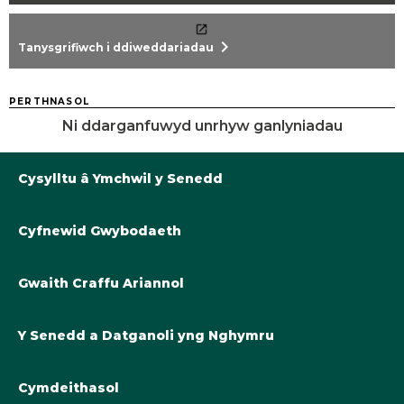
chevron_right
Tanysgrifiwch i ddiweddariadau
PERTHNASOL
Ni ddarganfuwyd unrhyw ganlyniadau
Cysylltu â Ymchwil y Senedd
Cyfnewid Gwybodaeth
Llyfrgell@Senedd.Cymru
Y Berthynas Academaidd â Senedd Cymru
Gwybodaeth am Ymchwil y Senedd
Gwaith Craffu Ariannol
Cymryd rhan yng ngwaith y Senedd
Tanysgrifiwch i ddiweddariadau
Cyllideb Derfynol Llywodraeth Cymru ar gyfer 2024-25
Y Senedd a Datganoli yng Nghymru
Y Cynllun Cymrodoriaeth Academaidd
Cyllideb Derfynol Llywodraeth Cymru 2023-24
Cyfnewid Gwybodaeth a Deddfwrfeydd
Cymdeithasol
Datganoli cyllidol yng Nghymru