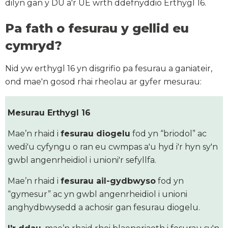
dilyn gan y DU a'r UE wrth ddefnyddio Erthygl 16.
Pa fath o fesurau y gellid eu
cymryd?
Nid yw erthygl 16 yn disgrifio pa fesurau a ganiateir,
ond mae'n gosod rhai rheolau ar gyfer mesurau:
Mesurau Erthygl 16
Mae’n rhaid i
fesurau diogelu
fod yn “briodol” ac
wedi'u cyfyngu o ran eu cwmpas a'u hyd i'r hyn sy'n
gwbl angenrheidiol i unioni'r sefyllfa.
Mae’n rhaid i
fesurau ail-gydbwyso
fod yn
“gymesur” ac yn gwbl angenrheidiol i unioni
anghydbwysedd a achosir gan fesurau diogelu.