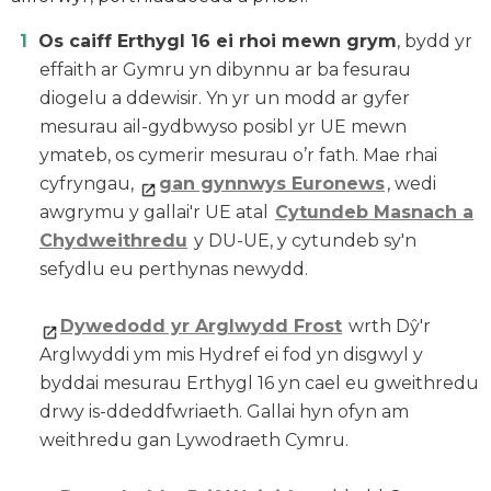
Os caiff Erthygl 16 ei rhoi mewn grym
, bydd yr
effaith ar Gymru yn dibynnu ar ba fesurau
diogelu a ddewisir. Yn yr un modd ar gyfer
mesurau ail-gydbwyso posibl yr UE mewn
ymateb, os cymerir mesurau o’r fath. Mae rhai
cyfryngau,
gan gynnwys Euronews
, wedi
awgrymu y gallai'r UE atal
Cytundeb Masnach a
Chydweithredu
y DU-UE, y cytundeb sy'n
sefydlu eu perthynas newydd.
Dywedodd yr Arglwydd Frost
wrth Dŷ'r
Arglwyddi ym mis Hydref ei fod yn disgwyl y
byddai mesurau Erthygl 16 yn cael eu gweithredu
drwy is-ddeddfwriaeth. Gallai hyn ofyn am
weithredu gan Lywodraeth Cymru.