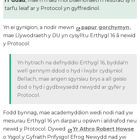
I'r ddau
, mae’n rhaid rhoi blaenoriaeth i fesurau sy'n
tarfu leiaf ar y Protocol yn gyffredinol.
Yn ei gynigion, a nodir mewn
papur gorchymyn
,
mae Llywodraeth y DU yn cysylltu Erthygl 16 â newid
y Protocol:
Yn hytrach na defnyddio Erthygl 16, byddai'n
well gennym ddod o hyd i lwybr cydsyniol.
Bellach, mae angen sgyrsiau brys a all geisio
dod o hyd i gydbwysedd newydd ar gyfer y
Protocol.
Fodd bynnag, mae academyddion wedi nodi nad yw
mesurau Erthygl 16 yn darparu opsiwn i aildrafod neu
newid y Protocol. Dywed
Yr Athro Robert Howse
o Ysgol y Gyfraith Prifysgol Efrog Newydd nad yw