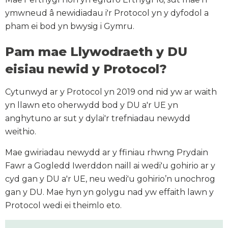
ymwneud â newidiadau i'r Protocol yn y dyfodol a
pham ei bod yn bwysig i Gymru.
Pam mae Llywodraeth y DU
eisiau newid y Protocol?
Cytunwyd ar y Protocol yn 2019 ond nid yw ar waith
yn llawn eto oherwydd bod y DU a'r UE yn
anghytuno ar sut y dylai'r trefniadau newydd
weithio.
Mae gwiriadau newydd ar y ffiniau rhwng Prydain
Fawr a Gogledd Iwerddon naill ai wedi'u gohirio ar y
cyd gan y DU a'r UE, neu wedi'u gohirio’n unochrog
gan y DU. Mae hyn yn golygu nad yw effaith lawn y
Protocol wedi ei theimlo eto.