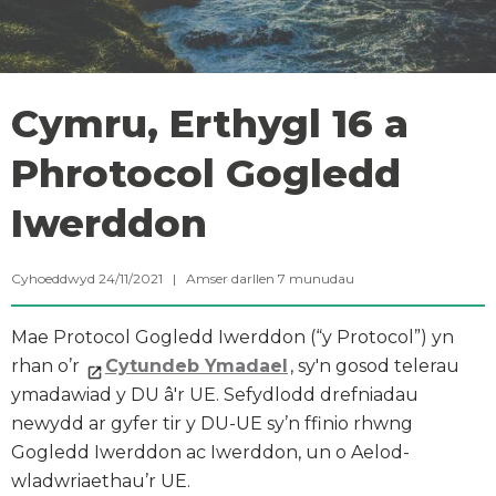
Cymru, Erthygl 16 a
Phrotocol Gogledd
Iwerddon
Cyhoeddwyd 24/11/2021 |
Amser darllen
7
munudau
Mae Protocol Gogledd Iwerddon (“y Protocol”) yn
rhan o’r
Cytundeb Ymadael
, sy'n gosod telerau
ymadawiad y DU â'r UE. Sefydlodd drefniadau
newydd ar gyfer tir y DU-UE sy’n ffinio rhwng
Gogledd Iwerddon ac Iwerddon, un o Aelod-
wladwriaethau’r UE.