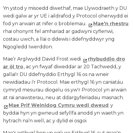
Yn ystod y misoedd diwethaf, mae Llywodraeth y DU
wedi galw ar yr UE i aildrafod y Protocol oherwydd ei
fod yn arwain at nifer o broblemau.
Mae'n rhestru
rhai ohonynt fel amhariad ar gadwyni cyflenwi,
costau uwch, a llai o ddewis i ddefnyddwyr yng
Ngogledd Iwerddon.
Mae’r Arglwydd David Frost wedi
rhybuddio dro
ar ôl tro
, ac yn fwyaf diweddar ar 20 Tachwedd, y
gallai'r DU ddefnyddio Erthygl 16 os na wneir
newidiadau i'r Protocol. Mae erthygl 16 yn caniatáu
cymryd mesurau diogelu os yw'r Protocol yn arwain
at rai anawsterau, neu at ddargyfeiriadau masnach.
Mae Prif Weinidog Cymru wedi dweud
y
byddai hyn yn gwneud sefyllfa anodd yn waeth yn
hytrach na’n well, ac y dylid ei osgoi.
Mae'r erthygl hon yn egluro Erthygl 16, sut mae'n