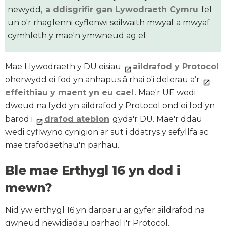
newydd,
a ddisgrifir gan Lywodraeth Cymru
fel
un o'r rhaglenni cyflenwi seilwaith mwyaf a mwyaf
cymhleth y mae'n ymwneud ag ef.
Mae Llywodraeth y DU eisiau
aildrafod y Protocol
oherwydd ei fod yn anhapus â rhai o'i delerau a’r
effeithiau y maent yn eu cael
. Mae'r UE wedi
dweud na fydd yn aildrafod y Protocol ond ei fod yn
barod i
drafod atebion
gyda'r DU. Mae'r ddau
wedi cyflwyno cynigion ar sut i ddatrys y sefyllfa ac
mae trafodaethau'n parhau.
Ble mae Erthygl 16 yn dod i
mewn?
Nid yw erthygl 16 yn darparu ar gyfer aildrafod na
gwneud newidiadau parhaol i'r Protocol.