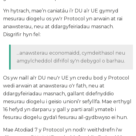
Yn hytrach, mae’n caniatáu i’r DU a’r UE gymryd
mesurau diogelu os yw'r Protocol yn arwain at rai
anawsterau, neu at ddargyfeiriadau masnach.
Disgrifir hyn fel:
...anawsterau economaidd, cymdeithasol neu
amgylcheddol difrifol sy'n debygol o barhau.
Os yw naill ai'r DU neu'r UE yn credu bod y Protocol
wedi arwain at anawsterau o'r fath, neu at
ddargyfeiriadau masnach, gallant ddefnyddio
mesurau diogelu i geisio unioni’r sefyllfa. Mae erthygl
16 hefyd yn darparu y gall y parti arall ymateb i
fesurau diogelu gyda'i fesurau ail-gydbwyso ei hun.
Mae Atodiad 7 y Protocol yn nodi'r weithdrefn i'w