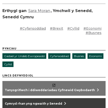
Erthygl gan
Sara Moran
, Ymchwil y Senedd,
Senedd Cymru
#Cyfansoddiad
#Brexit
#Cyllid
#Economi
#Busnes
PYNCIAU
Gadael yr Undeb Ewropeaidd
Cyfansoddiad
Busnes
Economi
Cyllid
LINCS DEFNYDDIOL
chevron_right
Tanysgrifiwch i ddiweddariadau Cyfnewid Gwybodaeth
chevron_right
Cymryd rhan yng ngwaith y Senedd