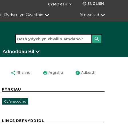
ENGLISH
language
CYMORTH
keyboard_arrow_down
ut Rydym yn Gweithio
Ymweliad
search
Adnoddau Bil
share
print
error
Rhannu
Argraffu
Adborth
PYNCIAU
Cyfansoddiad
LINCS DEFNYDDIOL