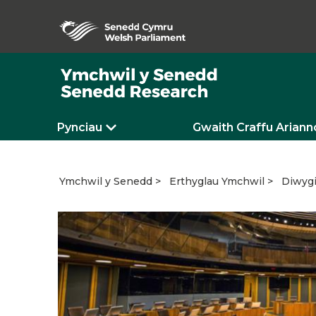
Pynciau
Gwaith Craffu Ariann
Diwygi
Ymchwil y Senedd
Erthyglau Ymchwil