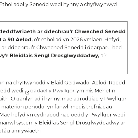
 Etholiadol y Senedd wedi hynny a chyflwynwyd
 deddfwriaeth ar ddechrau’r Chweched Senedd
 a 90 Aelod,
o’r etholiad yn 2026 ymlaen. Hefyd,
h ar ddechrau’r Chweched Senedd i ddarparu bod
wy’r Bleidlais Sengl Drosglwyddadwy,
o’r
gan na chyflwynodd y Blaid Geidwadol Aelod. Roedd
enedd wedi
gadael y Pwyllgor
ym mis Mehefin
waith. O ganlyniad i hynny, mae adroddiad y Pwyllgor
 materion penodol yn fanwl, megis trefniadau
d. Mae hefyd yn cydnabod nad oedd y Pwyllgor wedi
 manwl system y Bleidlais Sengl Drosglwyddadwy ar
otâu amrywiaeth.