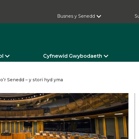
Busnes y Senedd
S
ol
Cyfnewid Gwybodaeth
o’r Senedd – y stori hyd yma