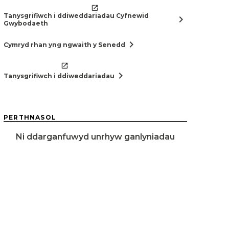
Tanysgrifiwch i ddiweddariadau Cyfnewid
chevron_right
Gwybodaeth
chevron_right
Cymryd rhan yng ngwaith y Senedd
chevron_right
Tanysgrifiwch i ddiweddariadau
PERTHNASOL
Ni ddarganfuwyd unrhyw ganlyniadau