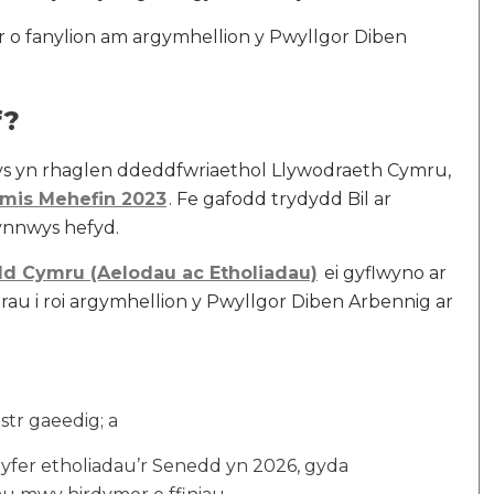
r o fanylion am argymhellion y Pwyllgor Diben
f?
wys yn rhaglen ddeddfwriaethol Llywodraeth Cymru,
mis Mehefin 2023
. Fe gafodd trydydd Bil ar
ynnwys hefyd.
dd Cymru (Aelodau ac Etholiadau)
ei gyflwyno ar
au i roi argymhellion y Pwyllgor Diben Arbennig ar
str gaeedig; a
gyfer etholiadau’r Senedd yn 2026, gyda