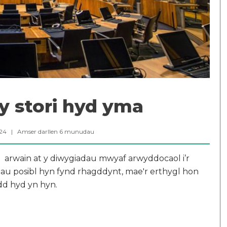
y stori hyd yma
024 |
Amser darllen
6
munudau
n arwain at y diwygiadau mwyaf arwyddocaol i’r
adau posibl hyn fynd rhagddynt, mae'r erthygl hon
dd hyd yn hyn.