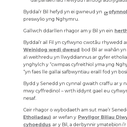
darpariaethau newydd i alluogi adolygiada
Byddai’r Bil hefyd yn ei gwneud yn
ofynno
preswylio yng Nghymru.
Gallwch ddarllen rhagor am y Bil yn ein
hert
Byddai’r ail Fil yn cyflwyno cwotâu rhywedd a
Weinidog wedi dweud
bod Bil ar wahân yn c
a'i weithredu yn llwyddiannus ar gyfer etholi
ynghylch y “cwmpas cyfreithiol yma yng Ngh
“yn faes lle gallai safbwyntiau eraill fod yn bosi
Bydd y Senedd yn cynnal gwaith craffu ar y naill 
mwy cyffredinol – wrth iddynt gael eu cyflw
nesaf.
Ceir rhagor o wybodaeth am sut mae’r Senedd
Etholiadau)
ar wefan y
Pwyllgor Biliau Diw
cyhoeddus
ar y Bil, a derbynnir ymatebion 