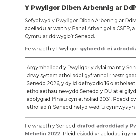
Y Pwyllgor Diben Arbennig ar Dd
Sefydlwyd y Pwyllgor Diben Arbennig ar Ddiw
adeiladu ar waith y Panel Arbenigol a CSER, 
Cymru ar ddiwygio’r Senedd.
Fe wnaeth y Pwyllgor
gyhoeddi ei adroddi
Argymhellodd y Pwyllgor y dylai maint y Sene
drwy system etholiadol gyfrannol rhestr gaee
Senedd 2026, y dylid defnyddio 16 o etholae
etholaethau newydd Senedd y DU at ei gilyd
adolygiad ffiniau cyn etholiad 2031. Roedd c
etholiad i’r Senedd hefyd wedi’u cynnwys yn
Fe wnaeth y Senedd
drafod adroddiad y Pw
Mehefin 2022
. Pleidleisiodd yr aelodau i gy