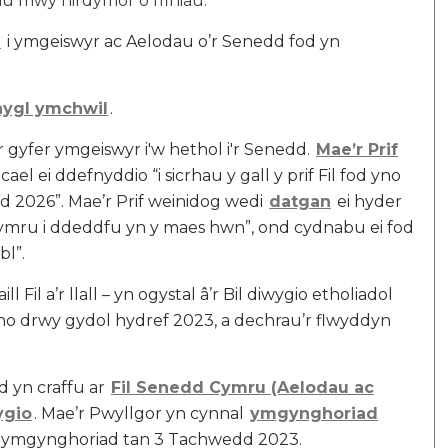
u mwy hirdymor o ffiniau.
l
i ymgeiswyr ac Aelodau o’r Senedd fod yn
hygl ymchwil
.
r gyfer ymgeiswyr i'w hethol i'r Senedd.
Mae’r Prif
ael ei ddefnyddio “i sicrhau y gall y prif Fil fod yno
ad 2026”. Mae’r Prif weinidog wedi
datgan
ei hyder
ymru i ddeddfu yn y maes hwn”, ond cydnabu ei fod
bl”.
Fil a’r llall – yn ogystal â’r Bil diwygio etholiadol
yno drwy gydol hydref 2023, a dechrau’r flwyddyn
 yn craffu ar
Fil Senedd Cymru (Aelodau ac
ygio
. Mae’r Pwyllgor yn cynnal
ymgynghoriad
i’r ymgynghoriad tan 3 Tachwedd 2023.