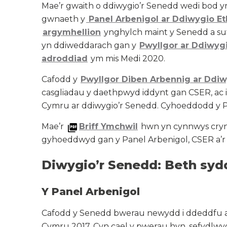
Mae’r gwaith o ddiwygio’r Senedd wedi bod y
gwnaeth y
Panel Arbenigol ar Ddiwygio Eth
argymhellion
ynghylch maint y Senedd a sut
yn ddiweddarach gan y
Pwyllgor ar Ddiwyg
adroddiad
ym mis Medi 2020.
Cafodd y
Pwyllgor Diben Arbennig ar Ddi
casgliadau y daethpwyd iddynt gan CSER, ac 
Cymru ar ddiwygio’r Senedd. Cyhoeddodd y P
Mae’r
Briff Ymchwil
hwn yn cynnwys cryn
gyhoeddwyd gan y Panel Arbenigol, CSER a’r
Diwygio’r Senedd: Beth syd
Y Panel Arbenigol
Cafodd y Senedd bwerau newydd i ddeddfu ar e
Cymru 2017. Cyn cael y pwerau hyn, sefydlwy