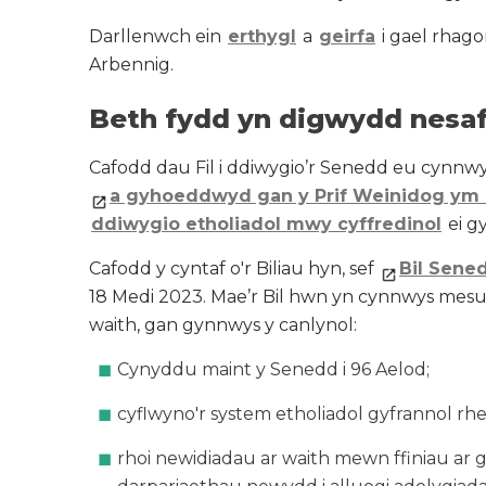
Darllenwch ein
erthygl
a
geirfa
i gael rhago
Arbennig.
Beth fydd yn digwydd nesa
Cafodd dau Fil i ddiwygio’r Senedd eu cynn
a gyhoeddwyd gan y Prif Weinidog ym 
ddiwygio etholiadol mwy cyffredinol
ei g
Cafodd y cyntaf o'r Biliau hyn, sef
Bil Sene
18 Medi 2023. Mae’r Bil hwn yn cynnwys mesur
waith, gan gynnwys y canlynol:
Cynyddu maint y Senedd i 96 Aelod;
cyflwyno'r system etholiadol gyfrannol rhe
rhoi newidiadau ar waith mewn ffiniau ar 