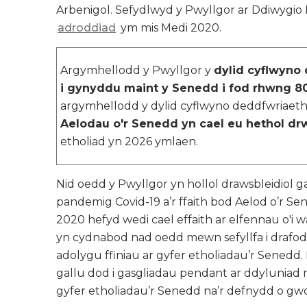
Arbenigol. Sefydlwyd y Pwyllgor ar Ddiwygio
adroddiad
ym mis Medi 2020.
Argymhellodd y Pwyllgor y
dylid cyflwyno
i gynyddu maint y Senedd i fod rhwng 80
argymhellodd y dylid cyflwyno deddfwriaet
Aelodau o'r Senedd yn cael eu hethol dr
etholiad yn 2026 ymlaen.
Nid oedd y Pwyllgor yn hollol drawsbleidiol 
pandemig Covid-19 a’r ffaith bod Aelod o’r S
2020 hefyd wedi cael effaith ar elfennau o'i 
yn cydnabod nad oedd mewn sefyllfa i drafod
adolygu ffiniau ar gyfer etholiadau’r Sened
gallu dod i gasgliadau pendant ar ddyluniad
gyfer etholiadau’r Senedd na’r defnydd o gw