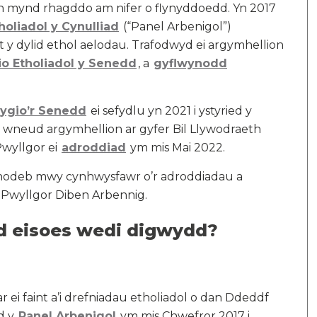
n mynd rhagddo am nifer o flynyddoedd. Yn 2017
oliadol y Cynulliad
(“Panel Arbenigol”)
 y dylid ethol aelodau. Trafodwyd ei argymhellion
io Etholiadol y Senedd
, a
gyflwynodd
wygio’r Senedd
ei sefydlu yn 2021 i ystyried y
i wneud argymhellion ar gyfer Bil Llywodraeth
wyllgor ei
adroddiad
ym mis Mai 2022.
odeb mwy cynhwysfawr o’r adroddiadau a
 Pwyllgor Diben Arbennig.
d eisoes wedi digwydd?
i faint a’i drefniadau etholiadol o dan Ddeddf
d y
Panel Arbenigol
ym mis Chwefror 2017 i