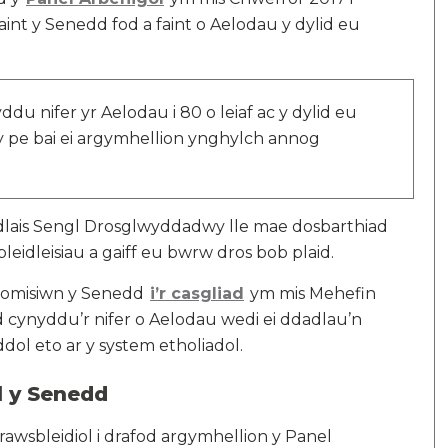
nt y Senedd fod a faint o Aelodau y dylid eu
u nifer yr Aelodau i 80 o leiaf ac y dylid eu
 pe bai ei argymhellion ynghylch annog
dlais Sengl Drosglwyddadwy lle mae dosbarthiad
leidleisiau a gaiff eu bwrw dros bob plaid.
 Comisiwn y Senedd
i’r casgliad
ym mis Mehefin
id cynyddu’r nifer o Aelodau wedi ei ddadlau’n
ol eto ar y system etholiadol.
l y Senedd
rawsbleidiol i drafod argymhellion y Panel