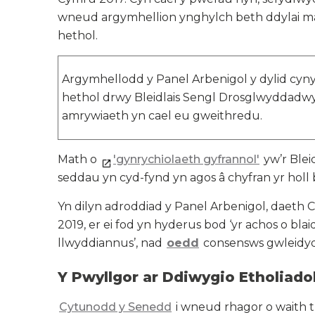
wneud argymhellion ynghylch beth ddylai mai
hethol.
Argymhellodd y Panel Arbenigol y dylid cynydd
hethol drwy Bleidlais Sengl Drosglwyddadwy
amrywiaeth yn cael eu gweithredu.
Math o
'gynrychiolaeth gyfrannol'
yw’r Blei
seddau yn cyd-fynd yn agos â chyfran yr holl b
Yn dilyn adroddiad y Panel Arbenigol, daeth
2019, er ei fod yn hyderus bod ‘yr achos o bla
llwyddiannus’, nad
oedd
consensws gwleidydd
Y Pwyllgor ar Ddiwygio Etholiado
Cytunodd y Senedd
i wneud rhagor o waith t