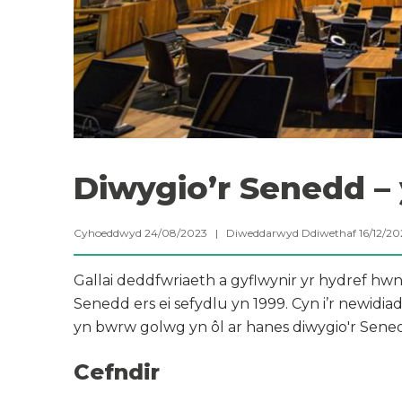
Diwygio’r Senedd – 
Cyhoeddwyd 24/08/2023 | Diweddarwyd Ddiwethaf 16/12/2
Gallai deddfwriaeth a gyflwynir yr hydref hw
Senedd ers ei sefydlu yn 1999. Cyn i’r newidi
yn bwrw golwg yn ôl ar hanes diwygio'r Sene
Cefndir