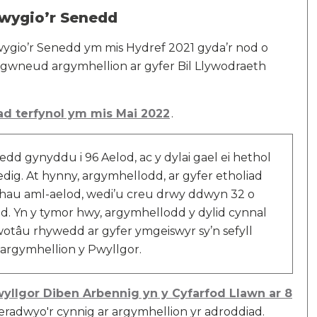
iwygio’r Senedd
ygio’r Senedd ym mis Hydref 2021 gyda’r nod o
a gwneud argymhellion ar gyfer Bil Llywodraeth
ad terfynol ym mis Mai 2022
.
dd gynyddu i 96 Aelod, ac y dylai gael ei hethol
dig. At hynny, argymhellodd, ar gyfer etholiad
thau aml-aelod, wedi’u creu drwy ddwyn 32 o
d. Yn y tymor hwy, argymhellodd y dylid cynnal
wotâu rhywedd ar gyfer ymgeiswyr sy’n sefyll
 argymhellion y Pwyllgor.
yllgor Diben Arbennig yn y Cyfarfod Llawn ar 8
meradwyo'r cynnig ar argymhellion yr adroddiad.