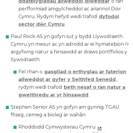
ddatblygiadau allweddol diweddar
o ran
perfformiad amgylcheddol ac ariannol Dŵr
Cymru. Rydym hefyd wedi trafod
dyfodol
sector dŵr Cymru
.
Paul Rock AS yn gofyn sut y bydd Llywodraeth
Cymru yn mesur ac yn adrodd ar ei hymatebion i'r
argyfwng natur a hinsawdd ar draws portffolios y
llywodraeth.
Fel rhan o
gasgliad o erthyglau ar faterion
allweddol ar gyfer y Seithfed Senedd
,
rydym wedi trafod
beth nesaf o ran natur a
gweithredu ar yr hinsawdd
.
Stephen Senior AS yn gofyn am gynnig TGAU
ffiseg, cemeg a bioleg ar wahân.
Rhoddodd Cymwysterau Cymru