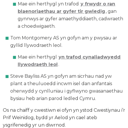
Mae ein herthygl yn trafod
y frwydr o ran
blaenoriaethau ar gyfer tir gwledig
, gan
gynnwys ar gyfer amaethyddiaeth, cadwraeth
a choedwigaeth.
Tom Montgomery AS yn gofyn am y pwysau ar
gyllid llywodraeth leol.
Mae ein herthygl
yn trafod cynaliadwyedd
llywodraeth leol
.
Steve Bayliss AS yn gofyn am sicrhau nad yw
plant a theuluoedd incwm isel dan anfantais
oherwydd y cynlluniau i gyflwyno gwasanaethau
bysiau heb arian parod ledled Cymru.
Os na chaiff y cwestiwn ei ofyn yn ystod Cwestiynau i’r
Prif Weinidog, bydd yr Aelod yn cael ateb
ysgrifenedig yr un diwrnod.