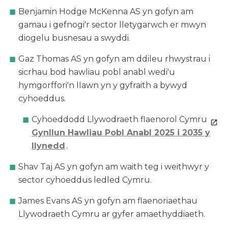
Benjamin Hodge McKenna AS yn gofyn am
gamau i gefnogi'r sector lletygarwch er mwyn
diogelu busnesau a swyddi.
Gaz Thomas AS yn gofyn am ddileu rhwystrau i
sicrhau bod hawliau pobl anabl wedi'u
hymgorffori'n llawn yn y gyfraith a bywyd
cyhoeddus.
Cyhoeddodd Llywodraeth flaenorol Cymru
Gynllun Hawliau Pobl Anabl 2025 i 2035 y
llynedd
.
Shav Taj AS yn gofyn am waith teg i weithwyr y
sector cyhoeddus ledled Cymru.
James Evans AS yn gofyn am flaenoriaethau
Llywodraeth Cymru ar gyfer amaethyddiaeth.