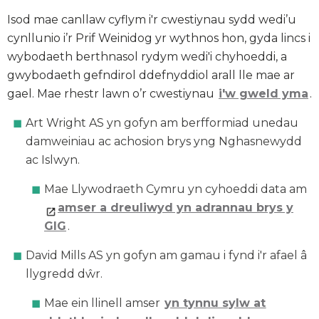
Isod mae canllaw cyflym i'r cwestiynau sydd wedi’u
cynllunio i’r Prif Weinidog yr wythnos hon, gyda lincs i
wybodaeth berthnasol rydym wedi'i chyhoeddi, a
gwybodaeth gefndirol ddefnyddiol arall lle mae ar
gael. Mae rhestr lawn o’r cwestiynau
i'w gweld yma
.
Art Wright AS yn gofyn am berfformiad unedau
damweiniau ac achosion brys yng Nghasnewydd
ac Islwyn.
Mae Llywodraeth Cymru yn cyhoeddi data am
amser a dreuliwyd yn adrannau brys y
GIG
.
David Mills AS yn gofyn am gamau i fynd i'r afael â
llygredd dŵr.
Mae ein llinell amser
yn tynnu sylw at