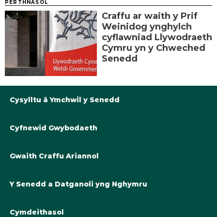
PERTHNASOL
Craffu ar waith y Prif
Weinidog ynghylch
cyflawniad Llywodraeth
Cymru yn y Chweched
Senedd
Cysylltu â Ymchwil y Senedd
Cyfnewid Gwybodaeth
Llyfrgell@Senedd.Cymru
Y Berthynas Academaidd â Senedd Cymru
Gwybodaeth am Ymchwil y Senedd
Gwaith Craffu Ariannol
Cymryd rhan yng ngwaith y Senedd
Tanysgrifiwch i ddiweddariadau
Cyllideb Derfynol Llywodraeth Cymru ar gyfer 2024-25
Y Senedd a Datganoli yng Nghymru
Y Cynllun Cymrodoriaeth Academaidd
Cyllideb Derfynol Llywodraeth Cymru 2023-24
Cyfnewid Gwybodaeth a Deddfwrfeydd
Cymdeithasol
Datganoli cyllidol yng Nghymru