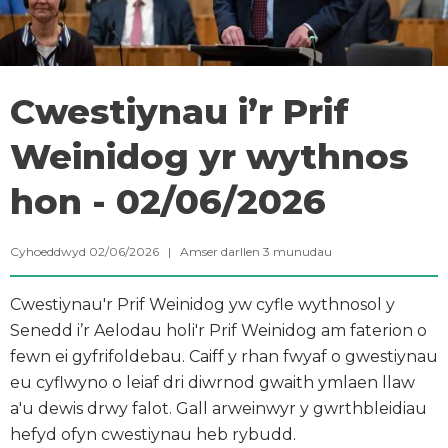
Cwestiynau i’r Prif
Weinidog yr wythnos
hon - 02/06/2026
Cyhoeddwyd 02/06/2026 |
Amser darllen
3
munudau
Cwestiynau'r Prif Weinidog yw cyfle wythnosol y
Senedd i’r Aelodau holi'r Prif Weinidog am faterion o
fewn ei gyfrifoldebau. Caiff y rhan fwyaf o gwestiynau
eu cyflwyno o leiaf dri diwrnod gwaith ymlaen llaw
a'u dewis drwy falot. Gall arweinwyr y gwrthbleidiau
hefyd ofyn cwestiynau heb rybudd.