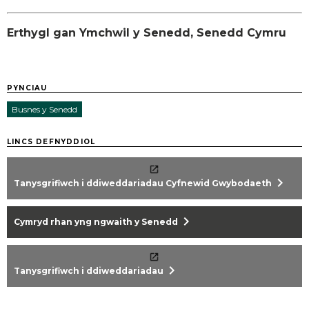
Erthygl gan Ymchwil y Senedd, Senedd Cymru
PYNCIAU
Busnes y Senedd
LINCS DEFNYDDIOL
chevron_right
Tanysgrifiwch i ddiweddariadau Cyfnewid Gwybodaeth
chevron_right
Cymryd rhan yng ngwaith y Senedd
chevron_right
Tanysgrifiwch i ddiweddariadau