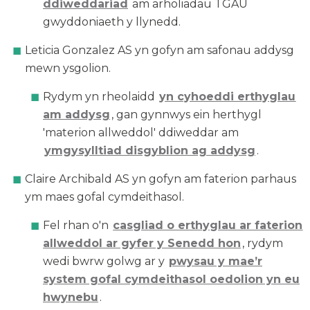
ddiweddariad
am arholiadau TGAU
gwyddoniaeth y llynedd.
Leticia Gonzalez AS yn gofyn am safonau addysg
mewn ysgolion.
Rydym yn rheolaidd
yn cyhoeddi erthyglau
am addysg
, gan gynnwys ein herthygl
'materion allweddol' ddiweddar am
ymgysylltiad disgyblion ag addysg
.
Claire Archibald AS yn gofyn am faterion parhaus
ym maes gofal cymdeithasol.
Fel rhan o'n
casgliad o erthyglau ar faterion
allweddol ar gyfer y Senedd hon
, rydym
wedi bwrw golwg ar y
pwysau y mae’r
system gofal cymdeithasol oedolion yn eu
hwynebu
.