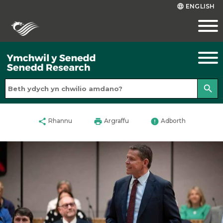
ENGLISH
language
search
share
print
error
Rhannu
Argraffu
Adborth