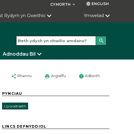
ENGLISH
language
CYMORTH
keyboard_arrow_down
ut Rydym yn Gweithio
Ymweliad
search
Adnoddau Bil
share
print
error
Rhannu
Argraffu
Adborth
PYNCIAU
Llywodraeth
LINCS DEFNYDDIOL