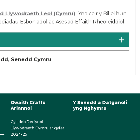
id Llywodraeth Leol (Cymru)
. Yno ceir y Bil ei hun
iadau Esboniadol ac Asesiad Effaith Rheoleiddiol.
nedd, Senedd Cymru
Gwaith Craffu
Y Senedd a Datganoli
Ariannol
yng Nghymru
Cyllideb Derfynol
Llywodraeth Cymru ar gyfer
2024-25