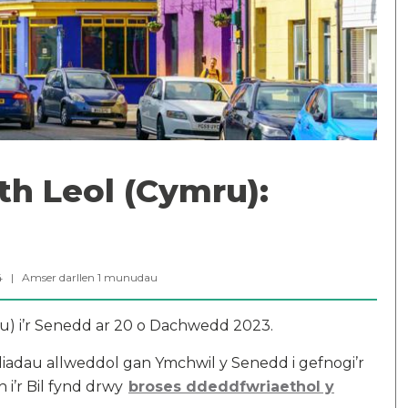
eth Leol (Cymru):
24 |
Amser darllen
1
munudau
ru) i’r Senedd ar 20 o Dachwedd 2023.
dau allweddol gan Ymchwil y Senedd i gefnogi’r
h i’r Bil fynd drwy
broses ddeddfwriaethol y