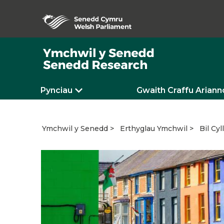
Pynciau
Gwaith Craffu Ariann
Bil Cy
Ymchwil y Senedd
Erthyglau Ymchwil