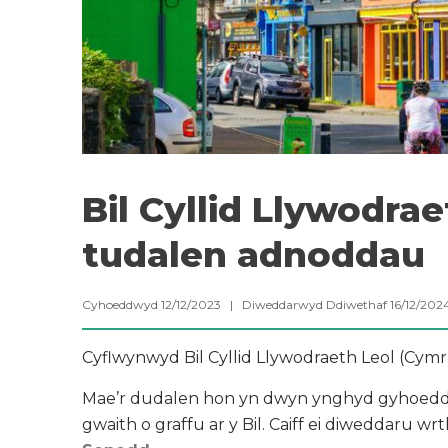
Bil Cyllid Llywodra
tudalen adnoddau
Cyhoeddwyd 12/12/2023 | Diweddarwyd Ddiwethaf 16/12/20
Cyflwynwyd Bil Cyllid Llywodraeth Leol (Cym
Mae’r dudalen hon yn dwyn ynghyd gyhoeddia
gwaith o graffu ar y Bil. Caiff ei diweddaru wrt