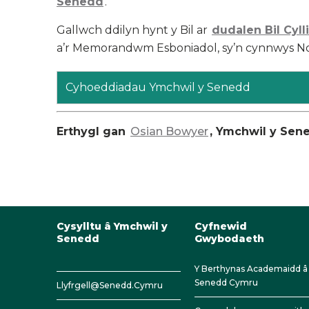
Senedd
.
Gallwch ddilyn hynt y Bil ar
dudalen Bil
Cyll
a’r Memorandwm Esboniadol, sy’n cynnwys Nod
Cyhoeddiadau Ymchwil y Senedd
Erthygl gan
Osian Bowyer
, Ymchwil y Se
Cysylltu â Ymchwil y
Cyfnewid
Senedd
Gwybodaeth
Y Berthynas Academaidd â
Senedd Cymru
Llyfrgell@Senedd.Cymru