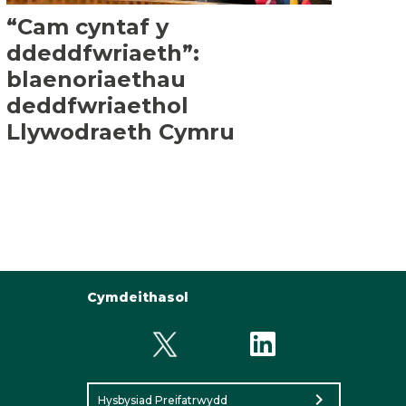
“Cam cyntaf y
ddeddfwriaeth”:
blaenoriaethau
deddfwriaethol
Llywodraeth Cymru
Cymdeithasol
chevron_right
Hysbysiad Preifatrwydd