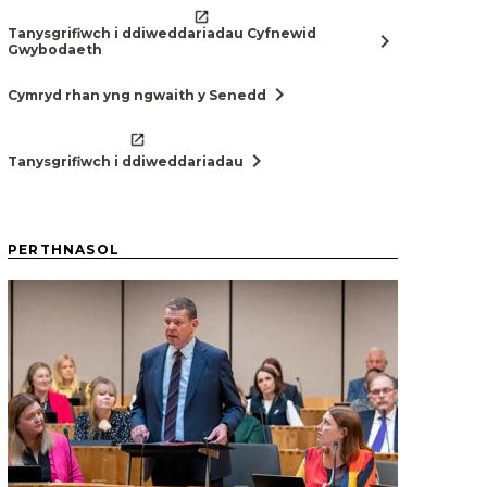
Tanysgrifiwch i ddiweddariadau Cyfnewid
chevron_right
Gwybodaeth
chevron_right
Cymryd rhan yng ngwaith y Senedd
chevron_right
Tanysgrifiwch i ddiweddariadau
PERTHNASOL