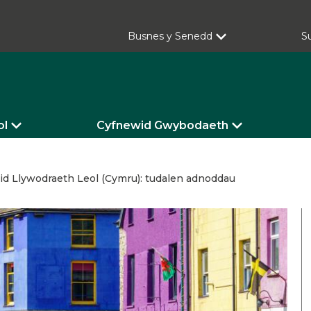
Busnes y Senedd
S
ol
Cyfnewid Gwybodaeth
llid Llywodraeth Leol (Cymru): tudalen adnoddau