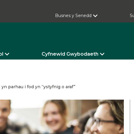
Busnes y Senedd
S
ol
Cyfnewid Gwybodaeth
 parhau i fod yn “ystyfnig o araf”