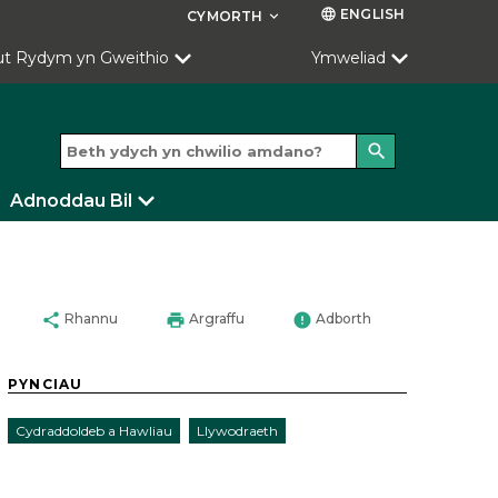
ENGLISH
language
CYMORTH
keyboard_arrow_down
ut Rydym yn Gweithio
Ymweliad
search
Adnoddau Bil
share
print
error
Rhannu
Argraffu
Adborth
PYNCIAU
Cydraddoldeb a Hawliau
Llywodraeth