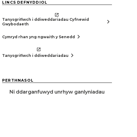
LINCS DEFNYDDIOL
Tanysgrifiwch i ddiweddariadau Cyfnewid
chevron_right
Gwybodaeth
chevron_right
Cymryd rhan yng ngwaith y Senedd
chevron_right
Tanysgrifiwch i ddiweddariadau
PERTHNASOL
Ni ddarganfuwyd unrhyw ganlyniadau