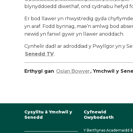
blynyddoedd diwethaf, ond cydnabu hefyd f
Er bod llawer yn rhwystredig gyda chyflymde
yn araf. Fodd bynnag, mae’n amlwg bod abs
newid yn fanwl gywir yn llawer anoddach.
Cynhelir dadl ar adroddiad y Pwyllgor yn y 
Senedd TV
.
Erthygl gan
Osian Bowyer
, Ymchwil y Se
Cysylltu â Ymchwil y
Cyfnewid
Senedd
Gwybodaeth
Y Berthynas Academaidd â