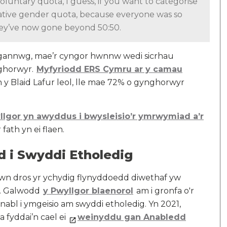
 voluntary quota, I guess, if you want to categorise
slative gender quota, because everyone was so
they’ve now gone beyond 50:50.
gannwg, mae’r cyngor hwnnw wedi sicrhau
ghorwyr.
Myfyriodd ERS Cymru ar y camau
y Blaid Lafur leol, lle mae 72% o gynghorwyr
llgor yn awyddus i bwysleisio’r ymrwymiad a’r
ath yn ei flaen.
 i Swyddi Etholedig
hwn dros yr ychydig flynyddoedd diwethaf yw
g. Galwodd
y Pwyllgor blaenorol
am i gronfa o'r
nabl i ymgeisio am swyddi etholedig. Yn 2021,
 fyddai’n cael ei
weinyddu gan Anabledd