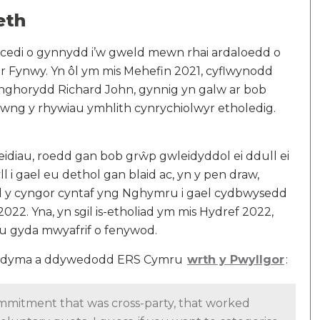
eth
cedi o gynnydd i’w gweld mewn rhai ardaloedd o
ir Fynwy. Yn ôl ym mis Mehefin 2021, cyflwynodd
ynghorydd Richard John, gynnig yn galw ar bob
wng y rhywiau ymhlith cynrychiolwyr etholedig.
eidiau, roedd gan bob grŵp gwleidyddol ei ddull ei
 i gael eu dethol gan blaid ac, yn y pen draw,
dd y cyngor cyntaf yng Nghymru i gael cydbwysedd
022. Yna, yn sgil is-etholiad ym mis Hydref 2022,
u gyda mwyafrif o fenywod.
y, dyma a ddywedodd ERS Cymru
wrth y Pwyllgor
:
commitment that was cross-party, that worked