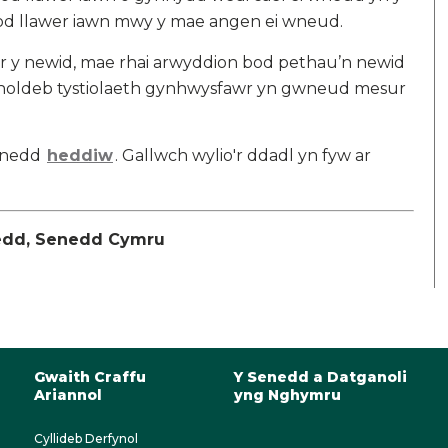
od llawer iawn mwy y mae angen ei wneud.
r y newid, mae rhai arwyddion bod pethau’n newid
enoldeb tystiolaeth gynhwysfawr yn gwneud mesur
Senedd
heddiw
. Gallwch wylio'r ddadl yn fyw ar
nedd, Senedd Cymru
Gwaith Craffu
Y Senedd a Datganoli
Ariannol
yng Nghymru
Cyllideb Derfynol