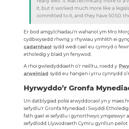
really well. It was technically more of a
it, but it worked much more like a legi
committed to it, and they have 50:50; 
Er bod amgylchiadau'n wahanol ym Mro Mor
cydbwysedd rhwng y rhywiau ymhlith ei gyn
cadarnhaol
sydd wedi cael eu cymryd o fewn 
etholedig y blaid yn fenywod.
A rhoi gwleidyddiaeth o’r neilltu, roedd y
Pwy
arweiniad
sydd eu hangen i yrru cynnydd o’r f
Hyrwyddo’r Gronfa Mynediad
Un datblygiad polisi arwyddocaol yn y maes 
sefydlu'r Gronfa Mynediad i Swyddi Etholedi
fath gael ei sefydlu i gynorthwyo ymgeiswyr a
sefydlodd Llywodraeth Cymru gynllun peilot a