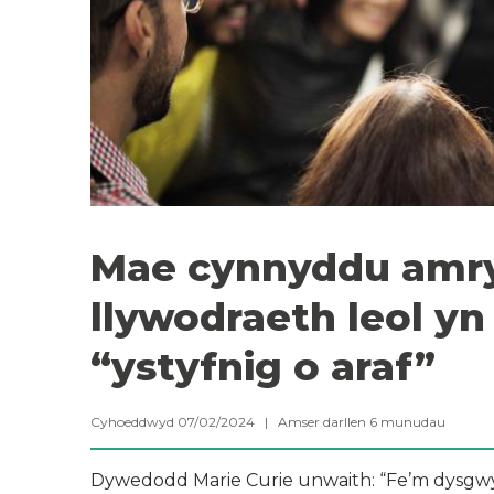
Mae cynnyddu amr
llywodraeth leol yn
“ystyfnig o araf”
Cyhoeddwyd 07/02/2024 |
Amser darllen
6
munudau
Dywedodd Marie Curie unwaith: “Fe’m dysgw