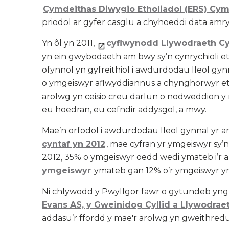
Cymdeithas Diwygio Etholiadol (ERS) Cym
priodol ar gyfer casglu a chyhoeddi data am
Yn ôl yn 2011,
cyflwynodd Llywodraeth C
yn ein gwybodaeth am bwy sy’n cynrychioli e
ofynnol yn gyfreithiol i awdurdodau lleol gy
o ymgeiswyr aflwyddiannus a chynghorwyr etho
arolwg yn ceisio creu darlun o nodweddion y r
eu hoedran, eu cefndir addysgol, a mwy.
Mae’n orfodol i awdurdodau lleol gynnal yr ar
cyntaf yn 2012
, mae cyfran yr ymgeiswyr sy
2012, 35% o ymgeiswyr oedd wedi ymateb i’r a
ymgeiswyr
ymateb gan 12% o’r ymgeiswyr yn
Ni chlywodd y Pwyllgor fawr o gytundeb yng
Evans AS, y Gweinidog Cyllid a Llywodrae
addasu’r ffordd y mae'r arolwg yn gweithredu