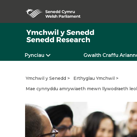
Pynciau
Gwaith Craffu Ariann
Ymchwil y Senedd
Erthyglau Ymchwil
Mae cynnyddu amrywiaeth mewn llywodraeth leol yn