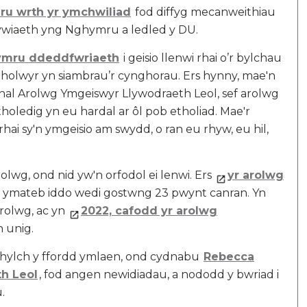
ru wrth yr ymchwiliad
fod diffyg mecanweithiau
rywiaeth yng Nghymru a ledled y DU.
ymru ddeddfwriaeth
i geisio llenwi rhai o’r bylchau
tholwyr yn siambrau’r cynghorau. Ers hynny, mae'n
nnal Arolwg Ymgeiswyr Llywodraeth Leol, sef arolwg
ledig yn eu hardal ar ôl pob etholiad. Mae'r
hai sy'n ymgeisio am swydd, o ran eu rhyw, eu hil,
olwg, ond nid yw'n orfodol ei lenwi. Ers
yr arolwg
’n ymateb iddo wedi gostwng 23 pwynt canran. Yn
rolwg, ac yn
2022, cafodd yr arolwg
 unig.
hylch y ffordd ymlaen, ond cydnabu
Rebecca
th Leol
, fod angen newidiadau, a nododd y bwriad i
.