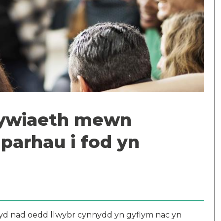
ywiaeth mewn
 parhau i fod yn
yd nad oedd llwybr cynnydd yn gyflym nac yn