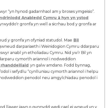
wyr “yn hynod gadarnhaol am y broses ymgeisio”.
mdriniodd Anabledd Cymru â hyn yn ystod
hyrwyddo'r gronfa yn well a sicrhau bod y gronfa ar
d y gronfa yn ofyniad statudol. Mae
Bil
gwneud darpariaeth i Weinidogion Cymru ddarparu
wyr anabl yn etholiadau Cymru. Nid yw’r Bil yn
darparu cymorth ariannol i nodweddion
 rhanddeiliaid
yn galw amdano. Fodd bynnag,
dol i sefydlu “cynlluniau cymorth ariannol i helpu
 nodweddion penodol neu amgylchiadau penodol i
od llawer iawn o gynnydd wedi cael ei wneud yn y