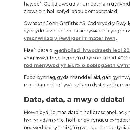
hawdd”. Gellid dweud yr un peth am gyflymder
draws ein holl sefydliadau democrataidd.
Gwnaeth John Griffiths AS, Cadeirydd y Pwyllg
cynnydd a wneir i wella amrywiaeth cynghorwy
ymchwiliad y Pwyllgor i’r mater hwn
.
Mae’r data o
etholiad llywodraeth leol 2
ymgeiswyr bryd hynny’n ddynion, a bod 40%
fod menywod yn 51.1% o boblogaeth Cymr
Fodd bynnag, gyda rhanddeiliaid, gan gynnw
mor “dameidiog” yw'r sylfaen dystiolaeth, ma
Data, data, a mwy o ddata!
Mewn byd lle mae data’n hollbresennol, ac yn a
hyn yr ydym yn ei hoffi ar gyfryngau cymdeitha
nodweddion y rhai sy’n gwneud penderfyniad