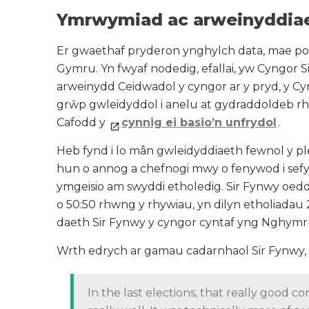
Ymrwymiad ac arweinyddia
Er gwaethaf pryderon ynghylch data, mae po
Gymru. Yn fwyaf nodedig, efallai, yw Cyngor S
arweinydd Ceidwadol y cyngor ar y pryd, y C
grŵp gwleidyddol i anelu at gydraddoldeb rh
Cafodd y
cynnig
ei basio’n unfrydol
.
Heb fynd i lo mân gwleidyddiaeth fewnol y pl
hun o annog a chefnogi mwy o fenywod i sefyll
ymgeisio am swyddi etholedig. Sir Fynwy oe
o 50:50 rhwng y rhywiau, yn dilyn etholiadau 2
daeth Sir Fynwy y cyngor cyntaf yng Nghymr
Wrth edrych ar gamau cadarnhaol Sir Fynw
In the last elections, that really good 