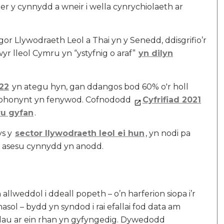
 y cynnydd a wneir i wella cynrychiolaeth ar
or Llywodraeth Leol a Thai yn y Senedd, ddisgrifio’r
r lleol Cymru yn “ystyfnig o araf”
yn dilyn
022
yn ategu hyn, gan ddangos bod 60% o'r holl
 ohonynt yn fenywod. Cofnododd
Cyfrifiad 2021
u gyfan
.
ys y
sector llywodraeth leol ei hun
, yn nodi pa
e asesu cynnydd yn anodd.
llweddol i ddeall popeth – o’n harferion siopa i’r
sol – bydd yn syndod i rai efallai fod data am
au ar ein rhan yn gyfyngedig. Dywedodd