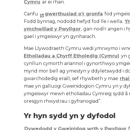
Cymru
ar ei rhan.
Canfu
gwerthusiad
o’r gronfa
fod ymgeis
Fodd bynnag, nododd hefyd fod lle i wella.
Y
ymchwiliad y Pwyllgor
, gan nodi'r angen i 
gael i ymgeiswyr yn gynharach.
Mae Llywodraeth Cymru wedi ymrwymo i wneu
Etholiadau a Chyrff Etholedig (Cymru)
yn 
cynllun cymorth ariannol i gynorthwyo ymgeis
mynd mor bell ag ymestyn y ddyletswydd i d
gwarchodedig eraill, sef rhywbeth y mae
rhai
mae yn galluogi Gweinidogion Cymru yn y dyfo
ymgeiswyr mewn etholiadau Cymreig sydd â
oresgyn rhwystrau i gyfranogiad”.
Yr hyn sydd yn y dyfodol
Dywedodd y Gweinidog wrth y Pwyllgor
f