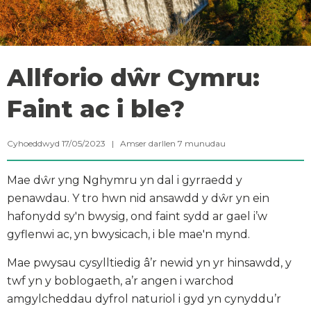
Allforio dŵr Cymru:
Faint ac i ble?
Cyhoeddwyd 17/05/2023 |
Amser darllen
7
munudau
Mae dŵr yng Nghymru yn dal i gyrraedd y
penawdau. Y tro hwn nid ansawdd y dŵr yn ein
hafonydd sy'n bwysig, ond faint sydd ar gael i’w
gyflenwi ac, yn bwysicach, i ble mae'n mynd.
Mae pwysau cysylltiedig â’r newid yn yr hinsawdd, y
twf yn y boblogaeth, a’r angen i warchod
amgylcheddau dyfrol naturiol i gyd yn cynyddu’r