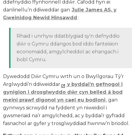
ddefnyddio ffynhonnell ddŵr. Cafodd hyn ei
danlinellu’n ddiweddar gan
Julie James AS, y
Gweinidog Newid Hinsawdd
:
Rhaid i unrhyw ddatblygiad sy'n defnyddio
dŵr o Gymru ddangos bod iddo fanteision
economaidd, amgylcheddol ac ehangach i
bobl Cymru.
Dywedodd Dŵr Cymru wrth un o Bwyllgorau Tŷ’r
Arglwyddi’n ddiweiddar
y
byddai’n gefnogol i
gynigion i drosglwyddo dŵr cyn belled â bod
meini prawf digonol yn cael eu bodloni
, gan
gynnwys sicrwydd na fyddent yn niweidiol i
gwsmeriaid na’r amgylchedd, ac y byddai’r gyfradd
fasnachol ar gyfer y trosglwyddiad hwnnw’n briodol.