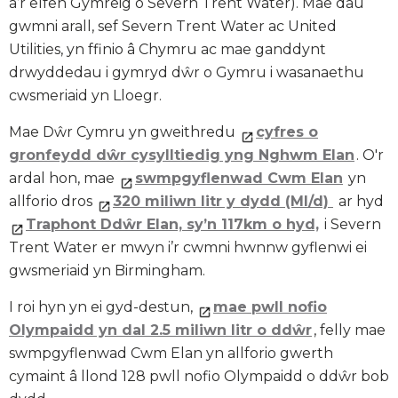
a’r elfen Gymreig o Severn Trent Water). Mae dau
gwmni arall, sef Severn Trent Water ac United
Utilities, yn ffinio â Chymru ac mae ganddynt
drwyddedau i gymryd dŵr o Gymru i wasanaethu
cwsmeriaid yn Lloegr.
Mae Dŵr Cymru yn gweithredu
cyfres o
gronfeydd dŵr cysylltiedig yng Nghwm Elan
. O'r
ardal hon, mae
swmpgyflenwad Cwm Elan
yn
allforio dros
320 miliwn litr y dydd (Ml/d)
ar hyd
Traphont Ddŵr Elan, sy’n 117km o hyd,
i Severn
Trent Water er mwyn i’r cwmni hwnnw gyflenwi ei
gwsmeriaid yn Birmingham.
I roi hyn yn ei gyd-destun,
mae pwll nofio
Olympaidd yn dal 2.5 miliwn litr o ddŵr
, felly mae
swmpgyflenwad Cwm Elan yn allforio gwerth
cymaint â llond 128 pwll nofio Olympaidd o ddŵr bob