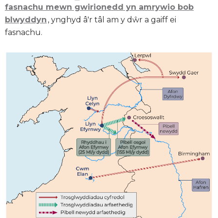
fasnachu mewn gwirionedd yn amrywio bob
blwyddyn
, ynghyd â'r tâl am y dŵr a gaiff ei
fasnachu.