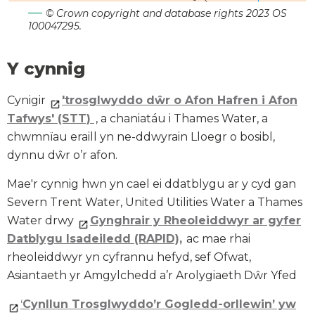
© Crown copyright and database rights 2023 OS
100047295.
Y cynnig
Cynigir
'trosglwyddo dŵr o Afon Hafren i Afon
Tafwys' (STT)
, a chaniatáu i Thames Water, a
chwmnïau eraill yn ne-ddwyrain Lloegr o bosibl,
dynnu dŵr o’r afon.
Mae'r cynnig hwn yn cael ei ddatblygu ar y cyd gan
Severn Trent Water, United Utilities Water a Thames
Water drwy
Gynghrair y Rheoleiddwyr ar gyfer
Datblygu Isadeiledd (RAPID),
ac mae rhai
rheoleiddwyr yn cyfrannu hefyd, sef Ofwat,
Asiantaeth yr Amgylchedd a’r Arolygiaeth Dŵr Yfed
‘
Cynllun Trosglwyddo’r Gogledd-orllewin’ yw