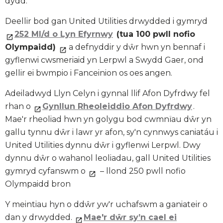
dydd.
Deellir bod gan United Utilities drwydded i gymryd
252 Ml/d o Lyn Efyrnwy
(tua 100 pwll nofio
Olympaidd)
a defnyddir y dŵr hwn yn bennaf i
gyflenwi cwsmeriaid yn Lerpwl a Swydd Gaer, ond
gellir ei bwmpio i Fanceinion os oes angen.
Adeiladwyd Llyn Celyn i gynnal llif Afon Dyfrdwy fel
rhan o
Gynllun Rheoleiddio Afon Dyfrdwy
.
Mae'r rheoliad hwn yn golygu bod cwmnïau dŵr yn
gallu tynnu dŵr i lawr yr afon, sy'n cynnwys caniatáu i
United Utilities dynnu dŵr i gyflenwi Lerpwl. Dwy
dynnu dŵr o wahanol leoliadau, gall United Utilities
gymryd cyfanswm o
– llond 250 pwll nofio
Olympaidd bron
Y meintiau hyn o ddŵr yw'r uchafswm a ganiateir o
dan y drwydded.
Mae'r dŵr sy’n cael ei