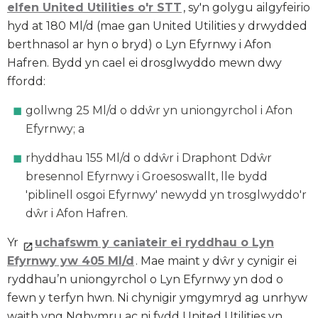
elfen United Utilities o'r STT
, sy'n golygu ailgyfeirio
hyd at 180 Ml/d (mae gan United Utilities y drwydded
berthnasol ar hyn o bryd) o Lyn Efyrnwy i Afon
Hafren. Bydd yn cael ei drosglwyddo mewn dwy
ffordd:
gollwng 25 Ml/d o ddŵr yn uniongyrchol i Afon
Efyrnwy; a
rhyddhau 155 Ml/d o ddŵr i Draphont Ddŵr
bresennol Efyrnwy i Groesoswallt, lle bydd
'piblinell osgoi Efyrnwy' newydd yn trosglwyddo'r
dŵr i Afon Hafren.
Yr
uchafswm y caniateir ei ryddhau o Lyn
Efyrnwy yw 405 Ml/d
. Mae maint y dŵr y cynigir ei
ryddhau’n uniongyrchol o Lyn Efyrnwy yn dod o
fewn y terfyn hwn. Ni chynigir ymgymryd ag unrhyw
waith yng Nghymru ac ni fydd United Utilities yn