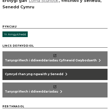
Erthygl gan
Lorna Scurlock
, Ymchwil y Senedd,
Senedd Cymru
PYNCIAU
Yr Amgylchedd
LINCS DEFNYDDIOL
chevron_right
Tanysgrifiwch i ddiweddariadau Cyfnewid Gwybodaeth
chevron_right
Cymryd rhan yng ngwaith y Senedd
chevron_right
Tanysgrifiwch i ddiweddariadau
PERTHNASOL