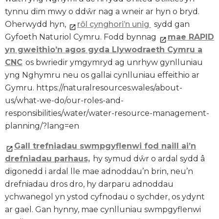
tynnu dim mwy o ddŵr nag a wneir ar hyn o bryd.
Oherwydd hyn,
rôl cynghori’n unig
sydd gan
Gyfoeth Naturiol Cymru. Fodd bynnag
mae RAPID
yn gweithio’n agos gyda Llywodraeth Cymru a
CNC
os bwriedir ymgymryd ag unrhyw gynlluniau
yng Nghymru neu os gallai cynlluniau effeithio ar
Gymru. https://naturalresources.wales/about-
us/what-we-do/our-roles-and-
responsibilities/water/water-resource-management-
planning/?lang=en
Gall trefniadau swmpgyflenwi fod naill ai’n
drefniadau parhaus,
hy symud dŵr o ardal sydd â
digonedd i ardal lle mae adnoddau’n brin, neu’n
drefniadau dros dro, hy darparu adnoddau
ychwanegol yn ystod cyfnodau o sychder, os ydynt
ar gael. Gan hynny, mae cynlluniau swmpgyflenwi