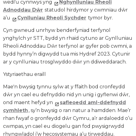
wedi'u cynnwys yng
Nghynlluniau Rheoli
Adnoddau Dŵr
statudol hirdymor y cwmnïau dŵr
a’u
Cynlluniau Rheoli Sychder
tymor byr.
Cyn gwneud unrhyw benderfyniad terfynol
ynghylch yr STT, bydd yn rhaid cytuno ar Gynlluniau
Rheoli Adnoddau Dŵr terfynol ar gyfer pob cwmni, a
bydd hynny’n digwydd tua mis Hydref 2023. Cytunir
ar y cynlluniau trosglwyddo dŵr yn ddiweddarach.
Ystyriaethau eraill
Mae'n bwysig tynnu sylw at y ffaith bod cronfeydd
dŵr yn cael eu defnyddio nid yn unig i gyflenwi dŵr,
ond maent hefyd yn
safleoedd aml-ddefnydd
cymhleth
, sy’n bwysig o ran natur a hamdden. Mae’r
rhan fwyaf o gronfeydd dŵr Cymru, a’r ardaloedd o’u
cwmpas, yn cael eu diogelu gan fod pwysigrwydd
rhyngwladol i’w hecosystemau a’u tirweddau.