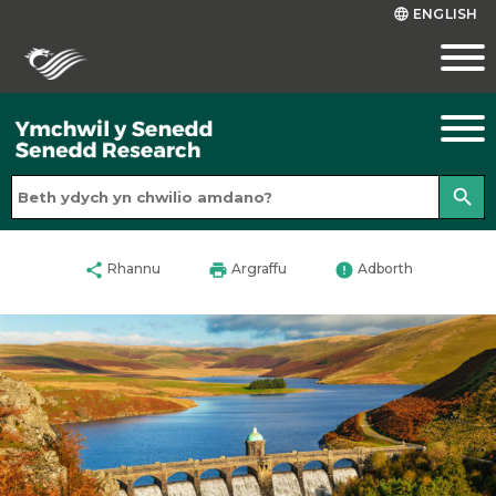
ENGLISH
language
search
share
print
error
Rhannu
Argraffu
Adborth