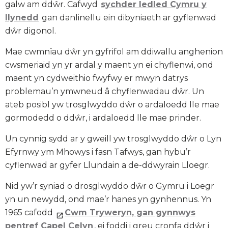
galw am ddŵr. Cafwyd
sychder ledled Cymru y
llynedd
gan danlinellu ein dibyniaeth ar gyflenwad
dŵr digonol.
Mae cwmnïau dŵr yn gyfrifol am ddiwallu anghenion
cwsmeriaid yn yr ardal y maent yn ei chyflenwi, ond
maent yn cydweithio fwyfwy er mwyn datrys
problemau’n ymwneud â chyflenwadau dŵr. Un
ateb posibl yw trosglwyddo dŵr o ardaloedd lle mae
gormodedd o ddŵr, i ardaloedd lle mae prinder.
Un cynnig sydd ar y gweill yw trosglwyddo dŵr o Lyn
Efyrnwy ym Mhowys i fasn Tafwys, gan hybu’r
cyflenwad ar gyfer Llundain a de-ddwyrain Lloegr.
Nid yw’r syniad o drosglwyddo dŵr o Gymru i Loegr
yn un newydd, ond mae’r hanes yn gynhennus. Yn
1965 cafodd
Cwm Tryweryn, gan gynnwys
pentref Capel Celyn
, ei foddi i greu cronfa ddŵr i