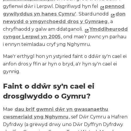
gyflenwi dŵr i Lerpwl. Disgrifiwyd hyn fel
pennod
gywilyddus yn hanes Cymru’
. Sbardunodd
don
newydd o ymgyrchoedd dros y Gymraeg
, a
chryfhaodd y galw am ddatganoli.
Ymddiheurodd
cyngor Lerpwl yn 2005
, ond mae’r pwnc yn parhau
i ennyn teimladau cryf yng Nghymru.
Mae'r erthygl hon yn ystyried faint o ddŵr sy'n cael ei
anfon dros y ffin ar hyn o bryd, a'r hyn sy'n cael ei
gynnig.
Faint o ddŵr sy'n cael ei
drosglwyddo o Gymru?
Mae
dau brif gwmni dŵr yn gwasanaethu
cwsmeriaid yng Nghymru
, sef Dŵr Cymru a Hafren
Dyfrdwy (a grëwyd drwy uno Dŵr Dyffryn Dyfrdwy