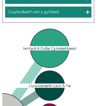
Gwybodaeth am y gyllideb
Iechyd A Gofal Cymdeithasol
Llywodraeth Leol A Tai