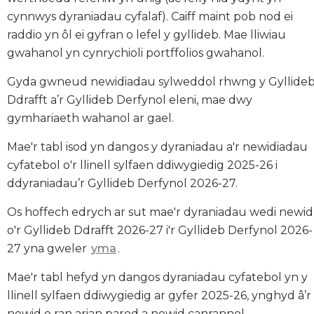
cynnwys dyraniadau cyfalaf). Caiff maint pob nod ei
raddio yn ôl ei gyfran o lefel y gyllideb. Mae lliwiau
gwahanol yn cynrychioli portffolios gwahanol.
Gyda gwneud newidiadau sylweddol rhwng y Gyllide
Ddrafft a’r Gyllideb Derfynol eleni, mae dwy
gymhariaeth wahanol ar gael.
Mae'r tabl isod yn dangos y dyraniadau a'r newidiadau
cyfatebol o'r llinell sylfaen ddiwygiedig 2025-26 i
ddyraniadau’r Gyllideb Derfynol 2026-27.
Os hoffech edrych ar sut mae'r dyraniadau wedi newid
o'r Gyllideb Ddrafft 2026-27 i'r Gyllideb Derfynol 2026-
27 yna gweler
yma
.
Mae'r tabl hefyd yn dangos dyraniadau cyfatebol yn y
llinell sylfaen ddiwygiedig ar gyfer 2025-26, ynghyd â’r
newid o ran arian parod a newid canrannol.