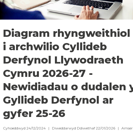
Diagram rhyngweithiol
i archwilio Cyllideb
Derfynol Llywodraeth
Cymru 2026-27 -
Newidiadau o dudalen 
Gyllideb Derfynol ar
gyfer 25-26
Cyhoeddwyd 24/12/2024 | Diweddarwyd Ddiwethaf 22/01/2026 |
Amser