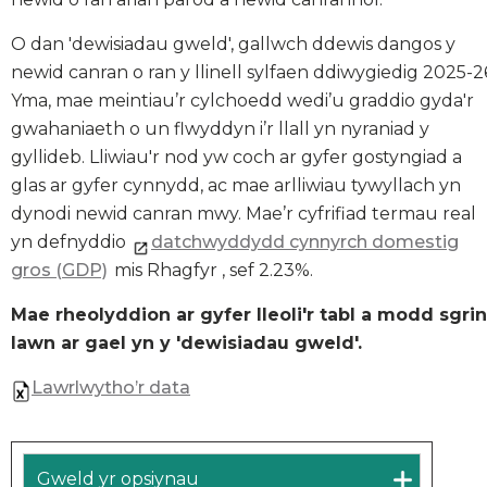
O dan 'dewisiadau gweld', gallwch ddewis dangos y
newid canran o ran y llinell sylfaen ddiwygiedig 2025-2
Yma, mae meintiau’r cylchoedd wedi’u graddio gyda'r
gwahaniaeth o un flwyddyn i’r llall yn nyraniad y
gyllideb. Lliwiau'r nod yw coch ar gyfer gostyngiad a
glas ar gyfer cynnydd, ac mae arlliwiau tywyllach yn
dynodi newid canran mwy. Mae’r cyfrifiad termau real
yn defnyddio
datchwyddydd cynnyrch domestig
gros (GDP)
mis Rhagfyr , sef 2.23%.
Mae rheolyddion ar gyfer lleoli'r tabl a modd sgrin
lawn ar gael yn y 'dewisiadau gweld'.
Lawrlwytho’r data
Gweld yr opsiynau