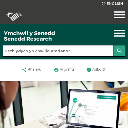
ENGLISH
language
search
share
print
error
Rhannu
Argraffu
Adborth