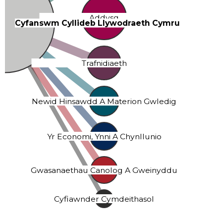
Addysg
Cyfanswm Cyllideb Llywodraeth Cymru
Trafnidiaeth
Newid Hinsawdd A Materion Gwledig
Yr Economi, Ynni A Chynllunio
Gwasanaethau Canolog A Gweinyddu
Cyfiawnder Cymdeithasol