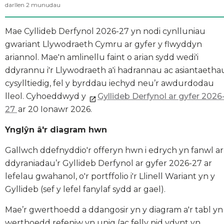
darllen
2
munudau
Mae Cyllideb Derfynol 2026-27 yn nodi cynlluniau
gwariant Llywodraeth Cymru ar gyfer y flwyddyn
ariannol. Mae'n amlinellu faint o arian sydd wedi'i
ddyrannu i'r Llywodraeth a'i hadrannau ac asiantaetha
cysylltiedig, fel y byrddau iechyd neu’r awdurdodau
lleol. Cyhoeddwyd y
Gyllideb Derfynol ar gyfer 2026
27
ar 20 Ionawr 2026.
Ynglŷn â'r diagram hwn
Gallwch ddefnyddio'r offeryn hwn i edrych yn fanwl ar
ddyraniadau’r Gyllideb Derfynol ar gyfer 2026-27 ar
lefelau gwahanol, o'r portffolio i'r Llinell Wariant yn y
Gyllideb (sef y lefel fanylaf sydd ar gael).
Mae’r gwerthoedd a ddangosir yn y diagram a'r tabl yn
werthoedd refeniw yn unig (ac felly nid ydynt yn