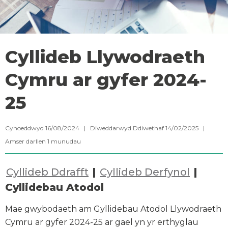
Cyllideb Llywodraeth
Cymru ar gyfer 2024-
25
Cyhoeddwyd 16/08/2024 | Diweddarwyd Ddiwethaf 14/02/2025 |
Amser darllen
1
munudau
Cyllideb Ddrafft
|
Cyllideb Derfynol
|
Cyllidebau Atodol
Mae gwybodaeth am Gyllidebau Atodol Llywodraeth
Cymru ar gyfer 2024-25 ar gael yn yr erthyglau