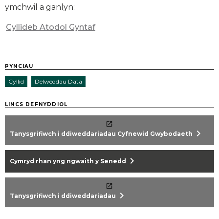
ymchwil a ganlyn:
Cyllideb Atodol Gyntaf
PYNCIAU
Cyllid
Delweddau Data
LINCS DEFNYDDIOL
chevron_right
Tanysgrifiwch i ddiweddariadau Cyfnewid Gwybodaeth
chevron_right
Cymryd rhan yng ngwaith y Senedd
chevron_right
Tanysgrifiwch i ddiweddariadau