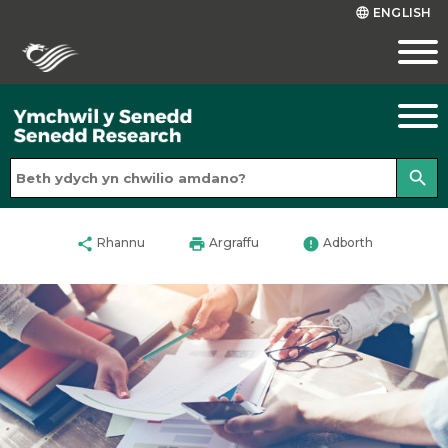
ENGLISH
language
search
share
print
error
Rhannu
Argraffu
Adborth