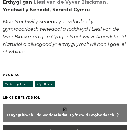
Erthygl gan
Liesl van de Vyver Blackman
,
Ymchwil y Senedd, Senedd Cymru
Mae Ymchwil y Senedd yn cydnabod y
gymrodoriaeth seneddol a roddwyd i Liesl van de
Vyer Blackman gan Gyngor Ymchwil yr Amgylchedd
Naturiol a alluogodd yr erthygl ymchwil hon i gael ei
chwblhau.
PYNCIAU
Yr Amgylchedd
Cynllunio
LINCS DEFNYDDIOL
chevron_right
Tanysgrifiwch i ddiweddariadau Cyfnewid Gwybodaeth