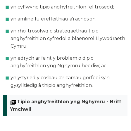
yn cyflwyno tipio anghyfreithlon fel trosedd;
yn amlinellu ei effeithiau a'i achosion;
yn rhoi trosolwg o strategaethau tipio
anghyfreithlon cyfredol a blaenorol Llywodraeth
Cymru;
yn edrych ar faint y broblem o dipio
anghyfreithlon yng Nghymru heddiw; ac
yn ystyried y cosbau a'r camau gorfodi sy'n
gysylltiedig â thipio anghyfreithlon.
Tipio anghyfreithlon yng Nghymru - Briff
Ymchwil