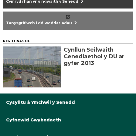
chevron_right
Cymryd rhan yng ngwaith y Senedd
chevron_right
Tanysgrifiwch i ddiweddariadau
PERTHNASOL
Cynllun Seilwaith
Cenedlaethol y DU ar
gyfer 2013
Cysylltu â Ymchwil y Senedd
Cyfnewid Gwybodaeth
Llyfrgell@Senedd.Cymru
Y Berthynas Academaidd â Senedd Cymru
Gwybodaeth am Ymchwil y Senedd