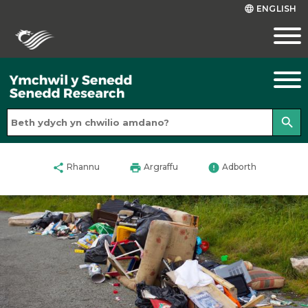
ENGLISH
language
search
share
print
error
Rhannu
Argraffu
Adborth