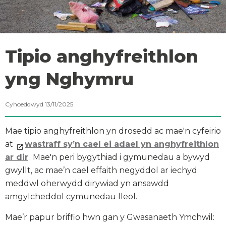
Tipio anghyfreithlon
yng Nghymru
Cyhoeddwyd 13/11/2025
Mae tipio anghyfreithlon yn drosedd ac mae'n cyfeirio
at
wastraff sy’n cael ei adael yn anghyfreithlon
ar dir
. Mae'n peri bygythiad i gymunedau a bywyd
gwyllt, ac mae’n cael effaith negyddol ar iechyd
meddwl oherwydd dirywiad yn ansawdd
amgylcheddol cymunedau lleol.
Mae’r papur briffio hwn gan y Gwasanaeth Ymchwil: