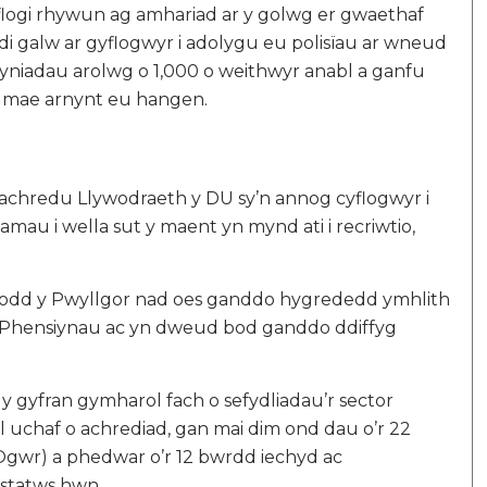
logi rhywun ag amhariad ar y golwg er gwaethaf
i galw ar gyflogwyr i adolygu eu polisïau ar wneud
yniadau arolwg o 1,000 o weithwyr anabl a ganfu
y mae arnynt eu hangen.
achredu Llywodraeth y DU sy’n annog cyflogwyr i
u i wella sut y maent yn mynd ati i recriwtio,
ywodd y Pwyllgor nad oes ganddo hygrededd ymhlith
h a Phensiynau ac yn dweud bod ganddo ddiffyg
 gyfran gymharol fach o sefydliadau’r sector
 uchaf o achrediad, gan mai dim ond dau o’r 22
Ogwr) a phedwar o’r 12 bwrdd iechyd ac
 statws hwn.