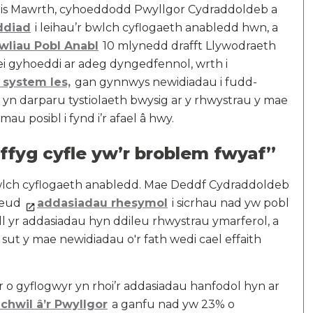
 mis Mawrth, cyhoeddodd Pwyllgor Cydraddoldeb a
ddiad
i leihau’r bwlch cyflogaeth anabledd hwn, a
wliau Pobl Anabl
10 mlynedd drafft Llywodraeth
ei gyhoeddi ar adeg dyngedfennol, wrth i
 system les,
gan gynnwys newidiadau i fudd-
 yn darparu tystiolaeth bwysig ar y rhwystrau y mae
u posibl i fynd i’r afael â hwy.
iffyg cyfle yw’r broblem fwyaf”
wlch cyflogaeth anabledd. Mae Deddf Cydraddoldeb
neud
addasiadau rhesymol
i sicrhau nad yw pobl
ll yr addasiadau hyn ddileu rhwystrau ymarferol, a
sut y mae newidiadau o'r fath wedi cael effaith
o gyflogwyr yn rhoi’r addasiadau hanfodol hyn ar
hwil â’r Pwyllgor
a ganfu nad yw 23% o