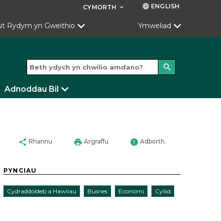
ENGLISH
language
CYMORTH
keyboard_arrow_down
ut Rydym yn Gweithio
Ymweliad
search
Adnoddau Bil
share
print
error
Rhannu
Argraffu
Adborth
PYNCIAU
Cydraddoldeb a Hawliau
Busnes
Economi
Cyllid