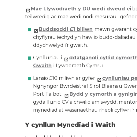
Mae Llywodraeth y DU wedi dweud
ei b
teilwredig ac mae wedi nodi mesurau i gefnog
Buddsoddi £1 biliwn
mewn gwarant cymo
chyflyrau iechyd yn hawlio budd-daliadau 
ddychwelyd i’r gwaith.
Cynlluniau i
ddatganoli cyllid cymort
Gwaith
i Lywodraeth Cymru.
Lansio £10 miliwn ar gyfer
cynlluniau p
Nghyngor Bwrdeistref Sirol Blaenau Gwen
Port Talbot.
Bydd y cymorth a gynigir
gyda llunio CV a chwilio am swydd, mentor
mynediad at wasanaethau rheoli cyflwr i’r r
Y cynllun Mynediad i Waith