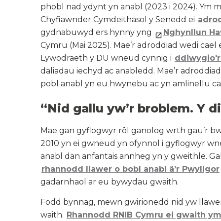
phobl nad ydynt yn anabl (2023 i 2024). Ym
Chyfiawnder Cymdeithasol y Senedd ei
adro
gydnabuwyd ers hynny yng
Nghynllun Ha
Cymru (Mai 2025). Mae’r adroddiad wedi cael 
Lywodraeth y DU wneud cynnig i
ddiwygio'r
daliadau iechyd ac anabledd. Mae’r adroddiad
pobl anabl yn eu hwynebu ac yn amlinellu cama
“Nid gallu yw’r broblem. Y d
Mae gan gyflogwyr rôl ganolog wrth gau’r b
2010 yn ei gwneud yn ofynnol i gyflogwyr w
anabl dan anfantais annheg yn y gweithle. Ga
rhannodd llawer o bobl anabl â’r Pwyllgor
gadarnhaol ar eu bywydau gwaith.
Fodd bynnag, mewn gwirionedd nid yw llawer 
waith.
Rhannodd RNIB Cymru ei gwaith ymc