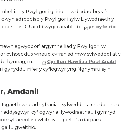
mhelliad y Pwyllgor i geisio newidiadau brys i’r
dwyn adroddiad y Pwyllgor i sylw Llywodraeth y
odraeth y DU ar ddiwygio anabledd
yn cyfeirio
mewn egwyddor’ argymhelliad y Pwyllgor i’w
ctor cyhoeddus wneud cyfraniad mwy sylweddol at y
odd bynnag, mae’r
Cynllun Hawliau Pobl Anabl
 i gynyddu nifer y cyflogwyr yng Nghymru sy’n
r, Amdani!
 cyflogaeth wneud cyfraniad sylweddol a chadarnhaol
ar addysgwyr, cyflogwyr a llywodraethau i gymryd
osion sylfaenol y bwlch cyflogaeth” a darparu
 gallu gweithio.