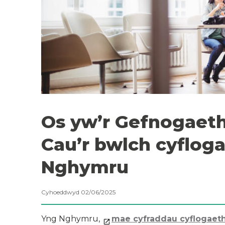
Os yw’r Gefnogaeth
Cau’r bwlch cyflog
Nghymru
Cyhoeddwyd 02/06/2025
Yng Nghymru,
mae cyfraddau cyflogaeth