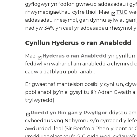
gyflogwyr yn fodlon gwneud addasiadau i gyf
rhwymedigaethau cyfreithiol. Mae
TUC
wed
addasiadau rhesymol, gan dynnu sylw at ganl
nad yw 34% yn cael yr addasiadau rhesymol 
Cynllun Hyderus o ran Anabledd
Mae
Hyderus o ran Anabledd
yn gynllun 
feddwl yn wahanol am anabledd a chymryd cama
cadw a datblygu pobl anabl.
Er gwaethaf manteision posibl y cynllun, cl
pobl anabl (sy’n ei gysylltu â’r Adran Gwait
trylwyredd).
Roedd yn flin gan y Pwyllgor
ddysgu am y
cyhoeddus yng Nghymru sy’n cyrraedd y lefel
awdurdod lleol (Sir Benfro a Phen-y-bont ar 
ymddiriedolaethau’r GIG sydd wedi cyflawni’r