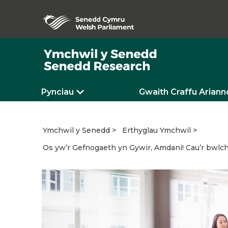
Pynciau
Gwaith Craffu Ariann
Ymchwil y Senedd
Erthyglau Ymchwil
Os yw’r Gefnogaeth yn Gywir, Amdani! Cau’r bwl