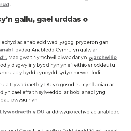
yrdd
.
sy’n gallu, gael urddas o
u iechyd ac anabledd wedi ysgogi pryderon gan
anabl
, gydag Anabledd Cymru yn galw ar
d”.
Mae gwaith ymchwil diweddar yn
archwilio
od y disgwylir y bydd hyn yn effeithio ar oddeutu
ghymru ac y bydd cynnydd sydyn mewn tlodi.
u a Llywodraeth y DU yn gosod eu cynlluniau ar
ydd yn cael effaith sylweddol ar bobl anabl yng
adau pwysig hyn:
Llywodraeth y DU
ar ddiwygio iechyd ac anabledd