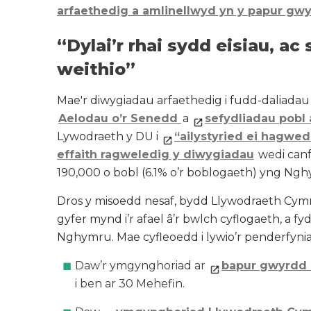
arfaethedig a amlinellwyd yn y papur gw
“Dylai’r rhai sydd eisiau, ac 
weithio”
Mae'r diwygiadau arfaethedig i fudd-daliada
Aelodau o’r Senedd
a
sefydliadau pobl 
Lywodraeth y DU i
“ailystyried ei hagwed
effaith ragweledig y diwygiadau
wedi canf
190,000 o bobl (6.1% o’r boblogaeth) yng N
Dros y misoedd nesaf, bydd Llywodraeth Cymr
gyfer mynd i’r afael â’r bwlch cyflogaeth, a f
Nghymru. Mae cyfleoedd i lywio’r penderfyni
Daw’r ymgynghoriad ar
bapur gwyrdd 
i ben ar 30 Mehefin.