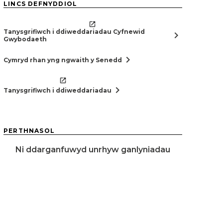
LINCS DEFNYDDIOL
Tanysgrifiwch i ddiweddariadau Cyfnewid
chevron_right
Gwybodaeth
chevron_right
Cymryd rhan yng ngwaith y Senedd
chevron_right
Tanysgrifiwch i ddiweddariadau
PERTHNASOL
Ni ddarganfuwyd unrhyw ganlyniadau