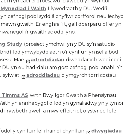
eth yn cael ei groesawu, clywodd y Pwyllgor
 Mynediad i Waith
Llywodraeth y DU. Wedi’i
un yn cefnogi pobl sydd â chyflwr corfforol neu iechyd
ewn gwaith. Er enghraifft, gall ddarparu offer yn
hwanegol i’r gwaith ac oddi yno.
ng Study
(prosiect ymchwil yn y DU sy’n astudio
brid) fod ymwybyddiaeth o’r cynllun yn isel a bod
rosesu. Mae
adroddiadau
diweddarach wedi codi
 DU yn eu had-dalu am gost cefnogi pobl anabl. Yn
u sylw at
adroddiadau
o ymgyrch torri costau
n Timms AS
wrth Bwyllgor Gwaith a Phensiynau
aith yn annhebygol o fod yn gynaliadwy yn y tymor
i rywbeth gwell a mwy effeithiol, o ystyried lefel
dol y cynllun fel rhan o’i chynllun
diwygiadau