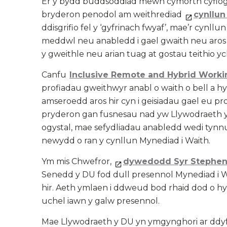
Er y bydd buddsoddiad mewn cymorth cyfloga
bryderon penodol am weithrediad
cynllun
ddisgrifio fel y ‘gyfrinach fwyaf’, mae’r cynll
meddwl neu anabledd i gael gwaith neu aros m
y gweithle neu arian tuag at gostau teithio yc
Canfu
Inclusive Remote and Hybrid Worki
profiadau gweithwyr anabl o waith o bell a hy
amseroedd aros hir cyn i geisiadau gael eu p
pryderon gan fusnesau nad yw Llywodraeth y
ogystal, mae sefydliadau anabledd wedi tynn
newydd o ran y cynllun Mynediad i Waith.
Ym mis Chwefror,
dywedodd Syr Stephe
Senedd y DU fod dull presennol Mynediad i W
hir. Aeth ymlaen i ddweud bod rhaid dod o hyd 
uchel iawn y galw presennol.
Mae Llywodraeth y DU yn ymgynghori ar ddyfo