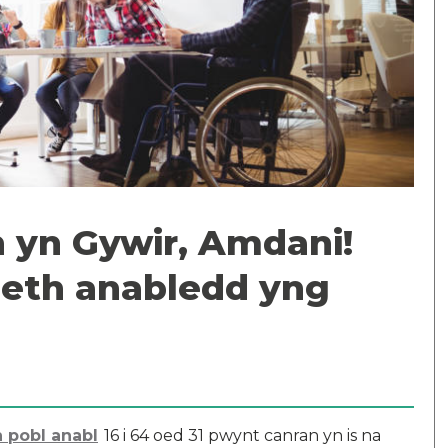
 yn Gywir, Amdani!
aeth anabledd yng
 pobl anabl
16 i 64 oed 31 pwynt canran yn is na