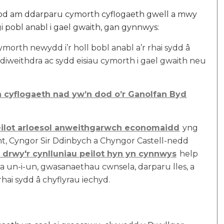
od am ddarparu cymorth cyflogaeth gwell a mwy
i pobl anabl i gael gwaith, gan gynnwys:
rth newydd i’r holl bobl anabl a’r rhai sydd â
diweithdra ac sydd eisiau cymorth i gael gwaith neu
h cyflogaeth nad yw’n dod o’r Ganolfan Byd
eilot arloesol anweithgarwch economaidd
yng
t, Cyngor Sir Ddinbych a Chyngor Castell-nedd
 drwy'r cynlluniau peilot hyn yn cynnwys
help
a un-i-un, gwasanaethau cwnsela, darparu lles, a
hai sydd â chyflyrau iechyd.