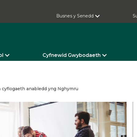
Busnes y Senedd
S
ol
Cyfnewid Gwybodaeth
ch cyflogaeth anabledd yng Nghymru