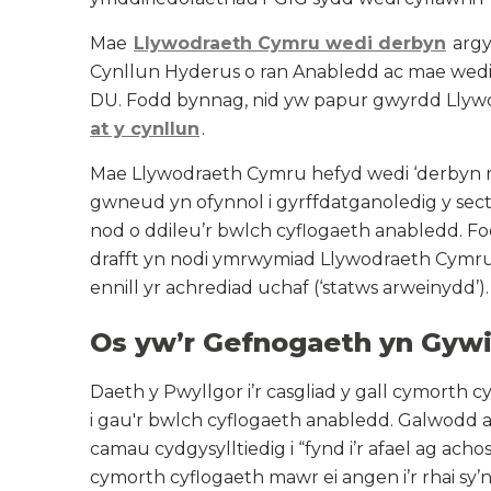
Mae
Llywodraeth Cymru wedi derbyn
argy
Cynllun Hyderus o ran Anabledd ac mae wedi 
DU. Fodd bynnag, nid yw papur gwyrdd Llyw
at y cynllun
.
Mae Llywodraeth Cymru hefyd wedi ‘derbyn 
gwneud yn ofynnol i gyrffdatganoledig y se
nod o ddileu’r bwlch cyflogaeth anabledd. F
drafft yn nodi ymrwymiad Llywodraeth Cymru
ennill yr achrediad uchaf (‘statws arweinydd’).
Os yw’r Gefnogaeth yn Gywi
Daeth y Pwyllgor i’r casgliad y gall cymorth
i gau'r bwlch cyflogaeth anabledd. Galwodd 
camau cydgysylltiedig i “fynd i’r afael ag ach
cymorth cyflogaeth mawr ei angen i’r rhai sy’n