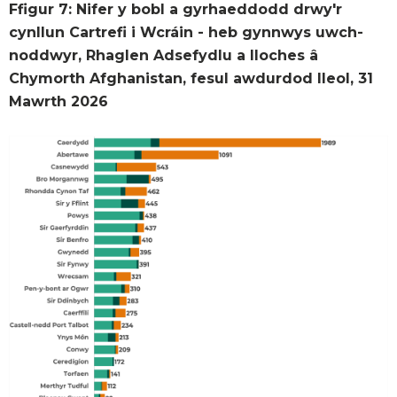
Ffigur 7: Nifer y bobl a gyrhaeddodd drwy'r
cynllun Cartrefi i Wcráin - heb gynnwys uwch-
noddwyr, Rhaglen Adsefydlu a lloches â
Chymorth Afghanistan, fesul awdurdod lleol, 31
Mawrth 2026