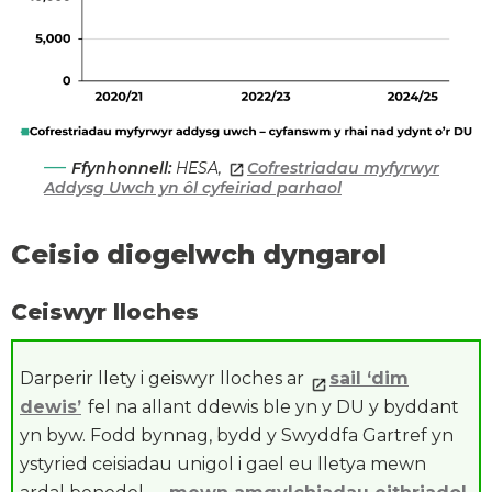
Ffynhonnell:
HESA,
Cofrestriadau myfyrwyr
Addysg Uwch yn ôl cyfeiriad parhaol
Ceisio diogelwch dyngarol
Ceiswyr lloches
Darperir llety i geiswyr lloches ar
sail ‘dim
dewis’
fel na allant ddewis ble yn y DU y byddant
yn byw. Fodd bynnag, bydd y Swyddfa Gartref yn
ystyried ceisiadau unigol i gael eu lletya mewn