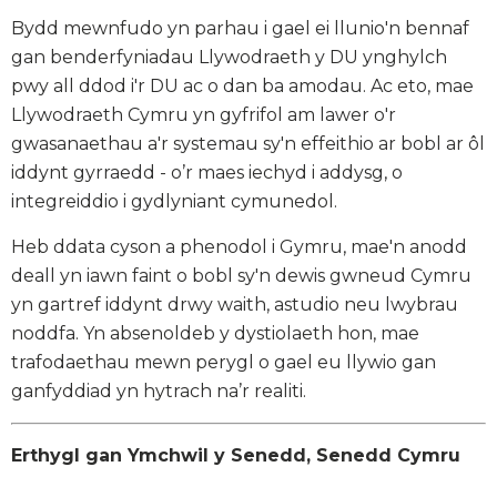
Bydd mewnfudo yn parhau i gael ei llunio'n bennaf
gan benderfyniadau Llywodraeth y DU ynghylch
pwy all ddod i'r DU ac o dan ba amodau. Ac eto, mae
Llywodraeth Cymru yn gyfrifol am lawer o'r
gwasanaethau a'r systemau sy'n effeithio ar bobl ar ôl
iddynt gyrraedd - o’r maes iechyd i addysg, o
integreiddio i gydlyniant cymunedol.
Heb ddata cyson a phenodol i Gymru, mae'n anodd
deall yn iawn faint o bobl sy'n dewis gwneud Cymru
yn gartref iddynt drwy waith, astudio neu lwybrau
noddfa. Yn absenoldeb y dystiolaeth hon, mae
trafodaethau mewn perygl o gael eu llywio gan
ganfyddiad yn hytrach na’r realiti.
Erthygl gan Ymchwil y Senedd, Senedd Cymru