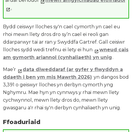
ardal benodol
mewn amgylchiadau eithriadol
.
Bydd ceiswyr lloches sy'n cael cymorth yn cael eu
rhoi mewn llety dros dro sy’n cael ei reoli gan
ddarparwyr tai ar ran y Swyddfa Gartref. Gall ceisiwr
lloches sydd wedi trefnu ei lety ei hun
wneud cais
am
gymorth ariannol (cynhaliaeth) yn unig
.
Mae’r
data diweddaraf (ar gyfer y flwyddyn a
ddaeth i ben ym mis Mawrth 2026)
yn dangos bod
3,391 o geiswyr lloches yn derbyn cymorth yng
Nghymru. Mae hyn yn cynnwys y rhai mewn llety
cychwynnol, mewn llety dros do, mewn llety
gwasgaru a'r rhai sy'n derbyn cynhaliaeth yn unig.
Ffoaduriaid