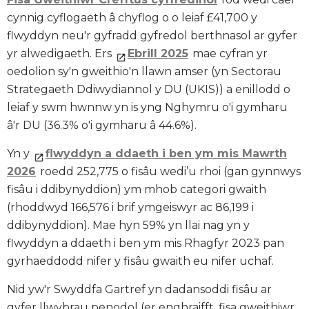
cynnig cyflogaeth â chyflog o o leiaf £41,700 y
flwyddyn neu'r gyfradd gyfredol berthnasol ar gyfer
yr alwedigaeth. Ers
Ebrill 2025
mae cyfran yr
oedolion sy'n gweithio'n llawn amser (yn Sectorau
Strategaeth Ddiwydiannol y DU (UKIS)) a enillodd o
leiaf y swm hwnnw yn is yng Nghymru o'i gymharu
â'r DU (36.3% o'i gymharu â 44.6%).
Yn y
flwyddyn a ddaeth i ben ym mis Mawrth
2026
roedd 252,775 o fisâu wedi’u rhoi (gan gynnwys
fisâu i ddibynyddion) ym mhob categori gwaith
(rhoddwyd 166,576 i brif ymgeiswyr ac 86,199 i
ddibynyddion). Mae hyn 59% yn llai nag yn y
flwyddyn a ddaeth i ben ym mis Rhagfyr 2023 pan
gyrhaeddodd nifer y fisâu gwaith eu nifer uchaf.
Nid yw'r Swyddfa Gartref yn dadansoddi fisâu ar
gyfer llwybrau penodol (er enghraifft, fisa gweithiwr