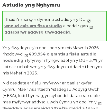
Astudio yng Nghymru
Rhaid i'r rhai sy'n dymuno astudio yn y DU
wneud cais am fisa astudio
a noddir gan
ddarparwr addysg trwyddedig
.
Yn y flwyddyn sy'n dod i ben ym mis Mawrth 2026,
rhoddwyd
409,954 o grantiau fisâu astudio
noddedig
i fyfyrwyr rhyngwladol yn y DU – 37% yn
llai na'r uchafswm yn y flwyddyn a ddaeth i ben ym
mis Mehefin 2023.
Nid oes data ar fisâu myfyrwyr ar gael ar gyfer
Cymru. Mae'r Asiantaeth Ystadegau Addysg Uwch
(HESA), fodd bynnag, yn cyhoeddi data o ran o ble
mae myfyrwyr addysg uwch Cymru yn dod. Yn y
flwyddyn academaidd 2024/25
roedd 20,935 o