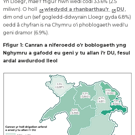
Yn Lloegr, mae'r ffigur hwn wedi codi 33.6% (2.5
miliwn). O holl
wledydd a rhanbarthau'r
DU
,
dim ond un (sef gogledd-ddwyrain Lloegr gyda 6.8%)
oedd â chyfran is na Chymru o'i phoblogaeth wedi'u
geni dramor (6.9%).
Ffigur 1: Canran a niferoedd o’r boblogaeth yng
Nghymru a gafodd eu geni y tu allan i'r DU, fesul
ardal awdurdod lleol