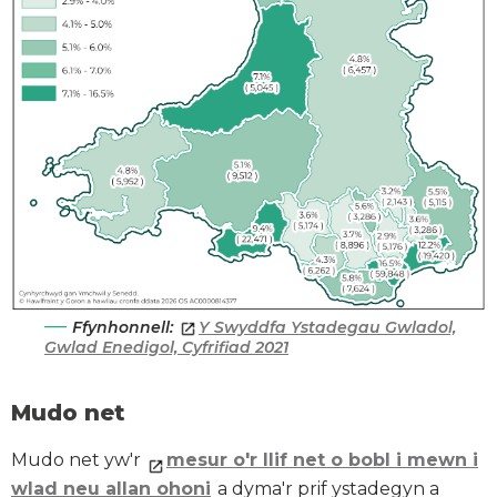
Ffynhonnell:
Y Swyddfa Ystadegau Gwladol,
Gwlad Enedigol, Cyfrifiad 2021
Mudo net
Mudo net yw'r
mesur o'r llif net o bobl i mewn i
wlad neu allan ohoni
a dyma'r prif ystadegyn a