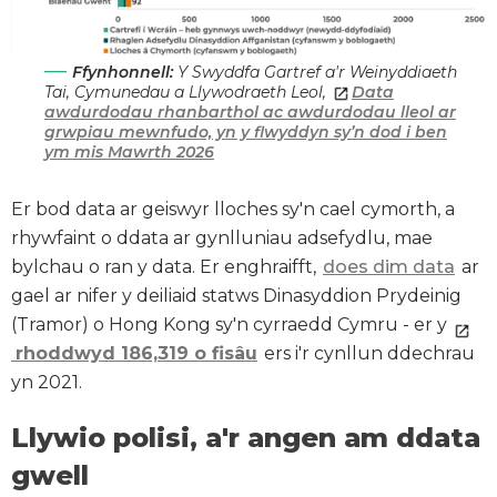
Ffynhonnell:
Y Swyddfa Gartref a'r Weinyddiaeth
Tai, Cymunedau a Llywodraeth Leol,
Data
awdurdodau rhanbarthol ac awdurdodau lleol ar
grwpiau mewnfudo, yn y flwyddyn
sy’n dod i ben
ym mis Mawrth 2026
Er bod data ar geiswyr lloches sy'n cael cymorth, a
rhywfaint o ddata ar gynlluniau adsefydlu, mae
bylchau o ran y data. Er enghraifft,
does dim data
ar
gael ar nifer y deiliaid statws Dinasyddion Prydeinig
(Tramor) o Hong Kong sy'n cyrraedd Cymru - er y
rhoddwyd
186,319
o fisâu
ers i'r cynllun ddechrau
yn 2021.
Llywio polisi, a'r angen am ddata
gwell