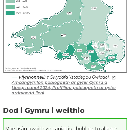
Ffynhonnell:
Y Swyddfa Ystadegau Gwladol,
Amcangyfrifon poblogaeth ar gyfer Cymru a
Lloegr: canol 2024,
Proffiliau poblogaeth ar gyfer
ardaloedd lleol
Dod i Gymru i weithio
Mae fisâu gwaith yn caniatáu i bobl o'r tu allan i'r