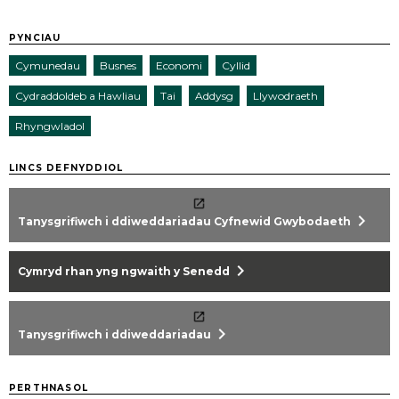
PYNCIAU
Cymunedau
Busnes
Economi
Cyllid
Cydraddoldeb a Hawliau
Tai
Addysg
Llywodraeth
Rhyngwladol
LINCS DEFNYDDIOL
chevron_right
Tanysgrifiwch i ddiweddariadau Cyfnewid Gwybodaeth
chevron_right
Cymryd rhan yng ngwaith y Senedd
chevron_right
Tanysgrifiwch i ddiweddariadau
PERTHNASOL