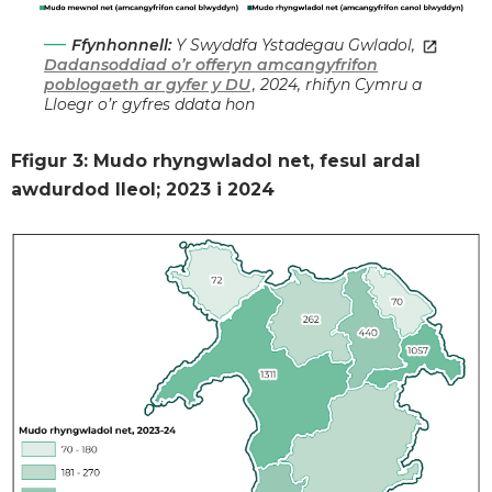
Ffynhonnell:
Y Swyddfa Ystadegau Gwladol,
Dadansoddiad o’r offeryn amcangyfrifon
poblogaeth ar gyfer y DU
, 2024, rhifyn Cymru a
Lloegr o’r gyfres ddata hon
Ffigur 3: Mudo rhyngwladol net, fesul ardal
awdurdod lleol; 2023 i 2024