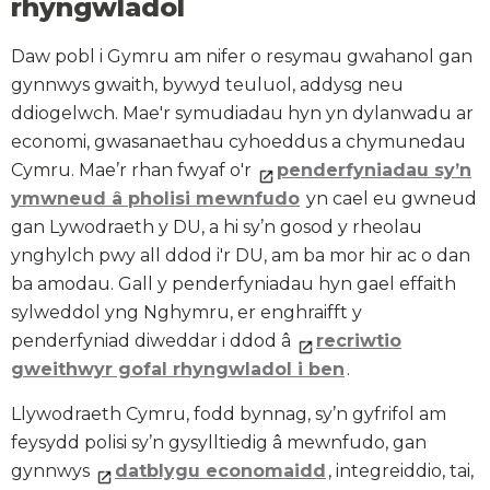
rhyngwladol
Daw pobl i Gymru am nifer o resymau gwahanol gan
gynnwys gwaith, bywyd teuluol, addysg neu
ddiogelwch. Mae'r symudiadau hyn yn dylanwadu ar
economi, gwasanaethau cyhoeddus a chymunedau
Cymru. Mae’r rhan fwyaf o'r
penderfyniadau sy’n
ymwneud â pholisi mewnfudo
yn cael eu gwneud
gan Lywodraeth y DU, a hi sy’n gosod y rheolau
ynghylch pwy all ddod i'r DU, am ba mor hir ac o dan
ba amodau. Gall y penderfyniadau hyn gael effaith
sylweddol yng Nghymru, er enghraifft y
penderfyniad diweddar i ddod â
recriwtio
gweithwyr gofal rhyngwladol i ben
.
Llywodraeth Cymru, fodd bynnag, sy’n gyfrifol am
feysydd polisi sy’n gysylltiedig â mewnfudo, gan
gynnwys
datblygu economaidd
, integreiddio, tai,