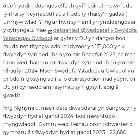
ddefnyddir i ddangos effaith gyffredinol mewnfudo
(y rhai sy'n cyrraedd) ac allfudo (y rhai sy'n gadael)
unrhyw wlad. Y ffigur hwn sy’n aml yn ymddangos ar
y cyfryngau. Mae
datganiad diweddaraf y Swyddfa
Ystadegau Gwladol
ar gyfer y DU yn dangos bod
mudo net rhyngwladol hirdymor yn 171,000 yn y
flwyddyn sy'n dod i ben ym mis Rhagfyr 2025, ac mae
bron wedi haneru o'r flwyddyn sy'n dod i ben ym mis
Rhagfyr 2024. Mae'r Swyddfa Ystadegau Gwladol yn
priodoli'r gostyngiad i lai o ddinasyddion nad ydynt o'r
UE yn cyrraedd am resymau sy'n gysylltiedig â
gwaith.
Yng Nghymru, mae’r data diweddaraf yn dangos, yn y
flwyddyn hyd at ganol 2024, bod mewnfudo
rhyngwladol i Gymru wedi lleihau bron i chwarter o'i
gymharu â'r flwyddyn hyd at ganol 2023, i 22,680.