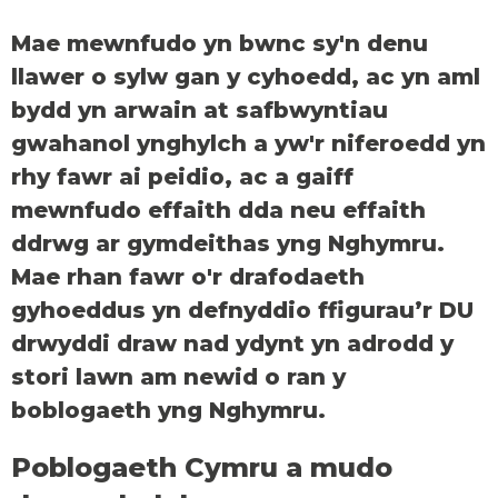
Mae mewnfudo yn bwnc sy'n denu
llawer o sylw gan y cyhoedd, ac yn aml
bydd yn arwain at safbwyntiau
gwahanol ynghylch a yw'r niferoedd yn
rhy fawr ai peidio, ac a gaiff
mewnfudo effaith dda neu effaith
ddrwg ar gymdeithas yng Nghymru.
Mae rhan fawr o'r drafodaeth
gyhoeddus yn defnyddio ffigurau’r DU
drwyddi draw nad ydynt yn adrodd y
stori lawn am newid o ran y
boblogaeth yng Nghymru.
Poblogaeth Cymru a mudo