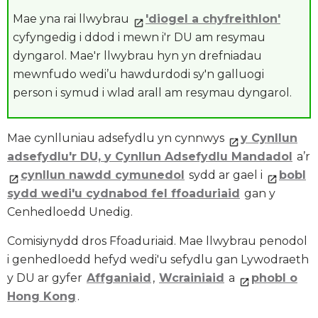
Mae yna rai llwybrau
'diogel a chyfreithlon'
cyfyngedig i ddod i mewn i'r DU am resymau
dyngarol. Mae'r llwybrau hyn yn drefniadau
mewnfudo wedi’u hawdurdodi sy'n galluogi
person i symud i wlad arall am resymau dyngarol.
Mae cynlluniau adsefydlu yn cynnwys
y Cynllun
adsefydlu'r DU,
y Cynllun Adsefydlu Mandadol
a’r
cynllun nawdd cymunedol
sydd ar gael i
bobl
sydd wedi'u cydnabod fel ffoaduriaid
gan y
Cenhedloedd Unedig.
Comisiynydd dros Ffoaduriaid. Mae llwybrau penodol
i genhedloedd hefyd wedi'u sefydlu gan Lywodraeth
y DU ar gyfer
Affganiaid
,
Wcrainiaid
a
phobl o
Hong Kong
.