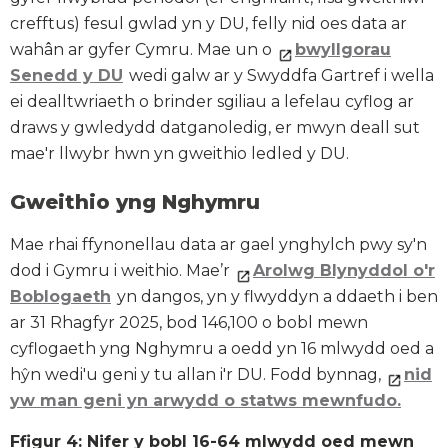
crefftus) fesul gwlad yn y DU, felly nid oes data ar
wahân ar gyfer Cymru. Mae un o
bwyllgorau
Senedd y DU
wedi galw ar y Swyddfa Gartref i wella
ei dealltwriaeth o brinder sgiliau a lefelau cyflog ar
draws y gwledydd datganoledig, er mwyn deall sut
mae'r llwybr hwn yn gweithio ledled y DU.
Gweithio yng Nghymru
Mae rhai ffynonellau data ar gael ynghylch pwy sy'n
dod i Gymru i weithio. Mae’r
Arolwg
Blynyddol o'r
Boblogaeth
yn dangos, yn y flwyddyn a ddaeth i ben
ar 31 Rhagfyr 2025, bod 146,100 o bobl mewn
cyflogaeth yng Nghymru a oedd yn 16 mlwydd oed a
hŷn wedi'u geni y tu allan i'r DU. Fodd bynnag,
nid
yw man geni yn arwydd o statws mewnfudo.
Ffigur 4: Nifer y bobl 16-64 mlwydd oed mewn