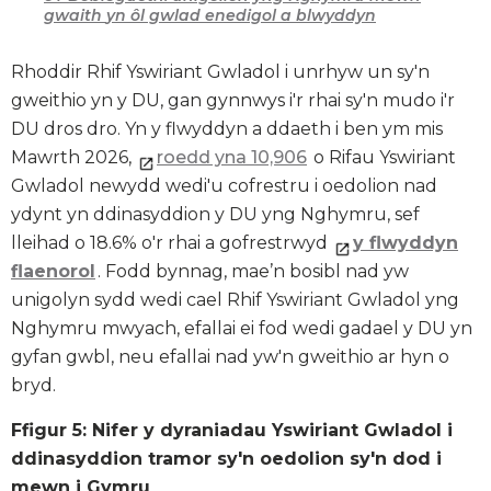
gwaith
yn ôl gwlad enedigol a blwyddyn
Rhoddir Rhif Yswiriant Gwladol i unrhyw un sy'n
gweithio yn y DU, gan gynnwys i'r rhai sy'n mudo i'r
DU dros dro. Yn y flwyddyn a ddaeth i ben ym mis
Mawrth 2026,
roedd yna 10,906
o Rifau Yswiriant
Gwladol newydd wedi'u cofrestru i oedolion nad
ydynt yn ddinasyddion y DU yng Nghymru, sef
lleihad o 18.6% o'r rhai a gofrestrwyd
y flwyddyn
flaenorol
. Fodd bynnag, mae’n bosibl nad yw
unigolyn sydd wedi cael Rhif Yswiriant Gwladol yng
Nghymru mwyach, efallai ei fod wedi gadael y DU yn
gyfan gwbl, neu efallai nad yw'n gweithio ar hyn o
bryd.
Ffigur 5: Nifer y dyraniadau Yswiriant Gwladol i
ddinasyddion tramor sy'n oedolion sy'n dod i
mewn i Gymru