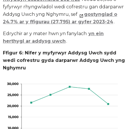
fyfyrwyr rhyngwladol wedi cofrestru gan ddarparwr
Addysg Uwch yng Nghymru, sef
gostyngiad o
24.7% ar y ffigurau (27,795) ar gyfer 2023-24
.
Edrychir ar y mater hwn yn fanylach
yn ein
herthygl ar addysg uwch
.
Ffigur 6: Nifer y myfyrwyr Addysg Uwch sydd
wedi cofrestru gyda darparwr Addysg Uwch yng
Nghymru