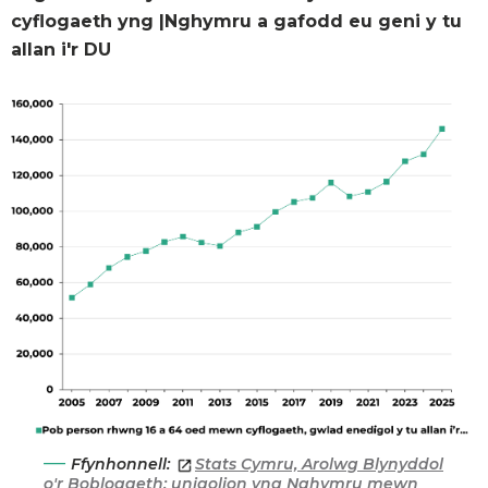
cyflogaeth yng |Nghymru a gafodd eu geni y tu
allan i'r DU
Ffynhonnell:
Stats Cymru, Arolwg Blynyddol
o'r Boblogaeth: unigolion yng Nghymru mewn