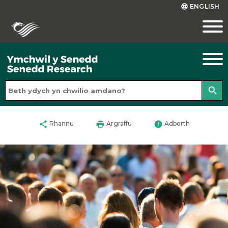
ENGLISH
language
search
share
print
error
Rhannu
Argraffu
Adborth