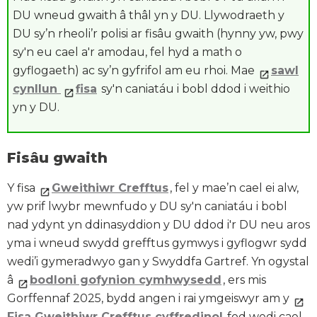
DU wneud gwaith â thâl yn y DU. Llywodraeth y
DU sy’n rheoli’r polisi ar fisâu gwaith (hynny yw, pwy
sy'n eu cael a'r amodau, fel hyd a math o
gyflogaeth) ac sy’n gyfrifol am eu rhoi. Mae
sawl
cynllun
fisa
sy'n caniatáu i bobl ddod i weithio
yn y DU.
Fisâu gwaith
Y fisa
Gweithiwr Crefftus
, fel y mae’n cael ei alw,
yw prif lwybr mewnfudo y DU sy'n caniatáu i bobl
nad ydynt yn ddinasyddion y DU ddod i'r DU neu aros
yma i wneud swydd grefftus gymwys i gyflogwr sydd
wedi’i gymeradwyo gan y Swyddfa Gartref. Yn ogystal
â
bodloni gofynion cymhwysedd
, ers mis
Gorffennaf 2025, bydd angen i rai ymgeiswyr am y
Fisa Gweithiwr Crefftus cyffredinol
fod wedi cael