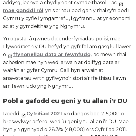
addysg, iechyd a chydlyniant cymdeithasol – ac
mae ganddi rôl
yn sicrhau bod gan y rhai sy'n dod i
Gymru y cyfle i ymgartrefu, i gyfrannu at yr economi
ac at y gymdeithas yng Nghymru.
Yn ogystal â gwneud penderfyniadau polisi, mae
Llywodraeth y DU hefyd yn gyfrifol am gasglu llawer
o
ffynonellau data ar fewnfudo,
ac mewn rhai
achosion mae hyn wedi arwain at ddiffyg data ar
wahân ar gyfer Cymru. Gall hyn arwain at
anawsterau wrth gyflwyno'r stori a'r ffeithiau llawn
am fewnfudo yng Nghymru.
Pobl a gafodd eu geni y tu allan i'r DU
Roedd
Cyfrifiad 2021
yn dangos bod 215,000 o
breswylwyr arferol wedi’u geni y tu allan i’r DU. Mae
hyn yn gynnydd o 28.3% (48,000) ers Cyfrifiad 2011.