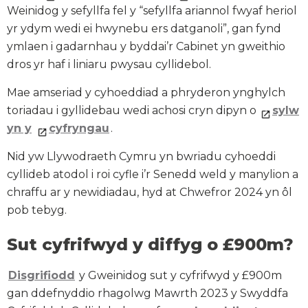
Weinidog y sefyllfa fel y “sefyllfa ariannol fwyaf heriol
yr ydym wedi ei hwynebu ers datganoli”, gan fynd
ymlaen i gadarnhau y byddai’r Cabinet yn gweithio
dros yr haf i liniaru pwysau cyllidebol.
Mae amseriad y cyhoeddiad a phryderon ynghylch
toriadau i gyllidebau wedi achosi cryn dipyn o
sylw
yn y
cyfryngau
.
Nid yw Llywodraeth Cymru yn bwriadu cyhoeddi
cyllideb atodol i roi cyfle i’r Senedd weld y manylion a
chraffu ar y newidiadau, hyd at Chwefror 2024 yn ôl
pob tebyg.
Sut cyfrifwyd y diffyg o £900m?
Disgrifiodd
y Gweinidog sut y cyfrifwyd y £900m
gan ddefnyddio rhagolwg Mawrth 2023 y Swyddfa