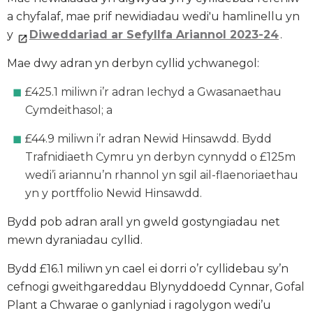
a chyfalaf, mae prif newidiadau wedi'u hamlinellu yn
y
Diweddariad ar Sefyllfa Ariannol 2023-24
.
Mae dwy adran yn derbyn cyllid ychwanegol:
£425.1 miliwn i’r adran Iechyd a Gwasanaethau
Cymdeithasol; a
£44.9 miliwn i’r adran Newid Hinsawdd. Bydd
Trafnidiaeth Cymru yn derbyn cynnydd o £125m
wedi’i ariannu’n rhannol yn sgil ail-flaenoriaethau
yn y portffolio Newid Hinsawdd.
Bydd pob adran arall yn gweld gostyngiadau net
mewn dyraniadau cyllid.
Bydd £16.1 miliwn yn cael ei dorri o’r cyllidebau sy’n
cefnogi gweithgareddau Blynyddoedd Cynnar, Gofal
Plant a Chwarae o ganlyniad i ragolygon wedi’u