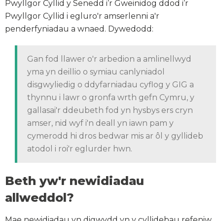
Pwyllgor Cyllid y Senedd i’r Gweinidog ddod i’r
Pwyllgor Cyllid i egluro'r amserlenni a'r
penderfyniadau a wnaed. Dywedodd:
Gan fod llawer o'r arbedion a amlinellwyd
yma yn deillio o symiau canlyniadol
disgwyliedig o ddyfarniadau cyflog y GIG a
thynnu i lawr o gronfa wrth gefn Cymru, y
gallasai'r ddeubeth fod yn hysbys ers cryn
amser, nid wyf i'n deall yn iawn pam y
cymerodd hi dros bedwar mis ar ôl y gyllideb
atodol i roi'r eglurder hwn.
Beth yw'r newidiadau
allweddol?
Mae newidiadau yn digwydd yn y cyllidebau refeniw