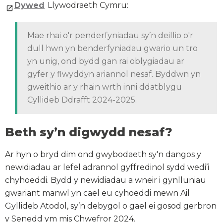
Dywed
Llywodraeth Cymru:
Mae rhai o'r penderfyniadau sy’n deillio o'r
dull hwn yn benderfyniadau gwario un tro
yn unig, ond bydd gan rai oblygiadau ar
gyfer y flwyddyn ariannol nesaf. Byddwn yn
gweithio ar y rhain wrth inni ddatblygu
Cyllideb Ddrafft 2024-2025.
Beth sy’n digwydd nesaf?
Ar hyn o bryd dim ond gwybodaeth sy'n dangos y
newidiadau ar lefel adrannol gyffredinol sydd wedi’i
chyhoeddi. Bydd y newidiadau a wneir i gynlluniau
gwariant manwl yn cael eu cyhoeddi mewn Ail
Gyllideb Atodol, sy’n debygol o gael ei gosod gerbron
y Senedd ym mis Chwefror 2024.