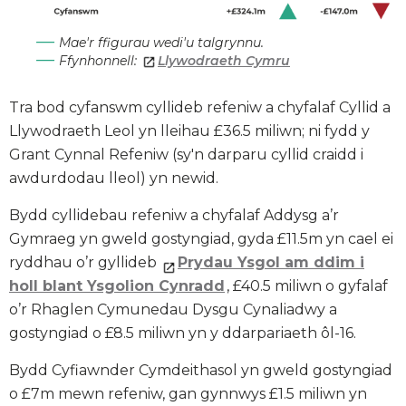
Mae'r ffigurau wedi'u talgrynnu.
Ffynhonnell:
Llywodraeth Cymru
Tra bod cyfanswm cyllideb refeniw a chyfalaf Cyllid a
Llywodraeth Leol yn lleihau £36.5 miliwn; ni fydd y
Grant Cynnal Refeniw (sy'n darparu cyllid craidd i
awdurdodau lleol) yn newid.
Bydd cyllidebau refeniw a chyfalaf Addysg a’r
Gymraeg yn gweld gostyngiad, gyda £11.5m yn cael ei
ryddhau o’r gyllideb
Prydau Ysgol am ddim i
holl blant Ysgolion Cynradd
, £40.5 miliwn o gyfalaf
o’r Rhaglen Cymunedau Dysgu Cynaliadwy a
gostyngiad o £8.5 miliwn yn y ddarpariaeth ôl-16.
Bydd Cyfiawnder Cymdeithasol yn gweld gostyngiad
o £7m mewn refeniw, gan gynnwys £1.5 miliwn yn