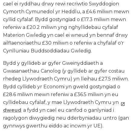
cael ei ryddhau drwy rewi recriwtio Swyddogion
Cymorth Cymunedol yr Heddlu, a £4.6 miliwn mewn
cyllid cyfalaf. Bydd gostyngiad o £17.3 miliwn mewn
refeniw a £20.2 miliwn yng nghyllidebau cyfalaf
Materion Gwledig yn cael ei wneud yn bennaf drwy
ailflaenoriaethu £30 miliwn o refeniw a chyfalaf o'r
Cynlluniau Buddsoddiadau Gwledig.
Bydd y gyllideb ar gyfer Gweinyddiaeth a
Gwasanaethau Canolog (y gyllideb ar gyfer costau
rhedeg Llywodraeth Cymru) yn lleihau £27.5 miliwn.
Bydd cyllideb yr Economi yn gweld gostyngiad o
£28.6 miliwn mewn refeniw a £36.5 miliwn yn eu
cyllidebau cyfalaf, y mae Llywodraeth Cymru yn
dweud
a fydd yn cael eu canfod o ganlyniad i
ragolygon diwygiedig neu dderbyniadau untro (gan
gynnwys gwerthu eiddo ac incwm yr UE).