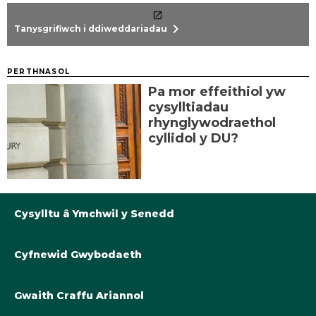
chevron_right
Tanysgrifiwch i ddiweddariadau
PERTHNASOL
Pa mor effeithiol yw
cysylltiadau
rhynglywodraethol
cyllidol y DU?
Cysylltu â Ymchwil y Senedd
Cyfnewid Gwybodaeth
Llyfrgell@Senedd.Cymru
Y Berthynas Academaidd â Senedd Cymru
Gwybodaeth am Ymchwil y Senedd
Gwaith Craffu Ariannol
Cymryd rhan yng ngwaith y Senedd
Tanysgrifiwch i ddiweddariadau