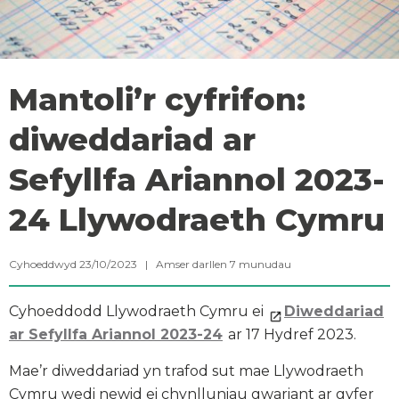
Mantoli’r cyfrifon:
diweddariad ar
Sefyllfa Ariannol 2023-
24 Llywodraeth Cymru
Cyhoeddwyd 23/10/2023 |
Amser darllen
7
munudau
Cyhoeddodd Llywodraeth Cymru ei
Diweddariad
ar Sefyllfa Ariannol 2023-24
ar 17 Hydref 2023.
Mae’r diweddariad yn trafod sut mae Llywodraeth
Cymru wedi newid ei chynlluniau gwariant ar gyfer