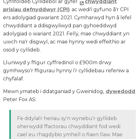
Cyfrifoldeb Cyllidebol ar gyfer
chwyddiant
prisiau defnyddwyr (CPI)
ac wedi'i gyfuno â'r CPI
ers adolygiad gwariant 2021. Cymharwyd hyn â lefel
chwyddiant a ddisgwyliwyd pan gyhoeddwyd
adolygiad o wariant 2021. Felly, mae chwyddiant yn
uwch na'r disgwyl, ac mae hynny wedi effeithio ar
osod y cyllideb.
Lluniwyd y ffigur cyffredinol o £900m drwy
gymhwyso’r ffigurau hynny i’r cyllidebau refeniw a
chyfalaf.
Mewn ymateb i ddatganiad y Gweinidog,
dywedodd
Peter Fox AS:
Fe ddylai'r heriau sy'n wynebu'r gyllideb
oherwydd ffactorau chwyddiant fod wedi
cael eu rhagdybio ymhell o flaen llaw. Mae