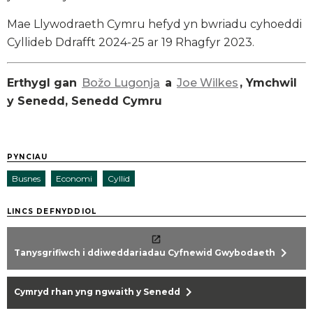
Mae Llywodraeth Cymru hefyd yn bwriadu cyhoeddi
Cyllideb Ddrafft 2024-25 ar 19 Rhagfyr 2023.
Erthygl gan
Božo Lugonja
a
Joe Wilkes
, Ymchwil
y Senedd, Senedd Cymru
PYNCIAU
Busnes
Economi
Cyllid
LINCS DEFNYDDIOL
chevron_right
Tanysgrifiwch i ddiweddariadau Cyfnewid Gwybodaeth
chevron_right
Cymryd rhan yng ngwaith y Senedd