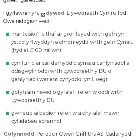
gweithgareddau.
I gyflawni hyn,
dywed
Llywodraeth Cymru fod
Gweinidogion wedi:
manteisio i'r eithaf ar gronfeydd wrth gefn yn
ystod y flwyddyn a chronfeydd wrth gefn Cymru
(hyd at £100 miliwn)
cynllunio ar sail defnyddio symiau canlyniadol a
ddisgwylir oddi wrth Lywodraeth y DU o
ganlyniad i wariant cynyddol yn Lloegr
gofyn am newid o gyfalaf i refeniw oddi wrth
Lywodraeth y DU
gwneud arbedion refeniw a chyfalaf mewn
cyllidebau adrannol
Gofynnodd
Peredur Owen Griffiths AS, Cadeirydd