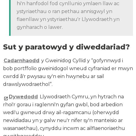
hi'n hanfodol fod cynllunio ymlaen llaw ac
ystyriaethau o ran pethau annisgwyl yn
flaenllaw yn ystyriaethau'r Llywodraeth yn
gynharach o lawer.
Sut y paratowyd y diweddariad?
Cadarnhaodd
y Gweinidog Cyllid y “gofynnwyd i
bob portffolio gweinidogol wneud cyfraniad er mwyn
cwrdd â'r pwysau sy'n ein hwynebu ar sail
drawslywodraethol”.
Dywedodd
Llywodraeth Cymru, yn hytrach na
rhoi'r gorau i raglenni'n gyfan gwbl, bod arbedion
wedi'u gwneud drwy ail-ragamcanu (oherwydd
newidiadau yn y galw neu'r nifer sy'n manteisio ar
wasanaethau), cynyddu incwm ac ailflaenoriaethu