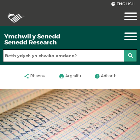
ENGLISH
language
search
share
print
error
Rhannu
Argraffu
Adborth