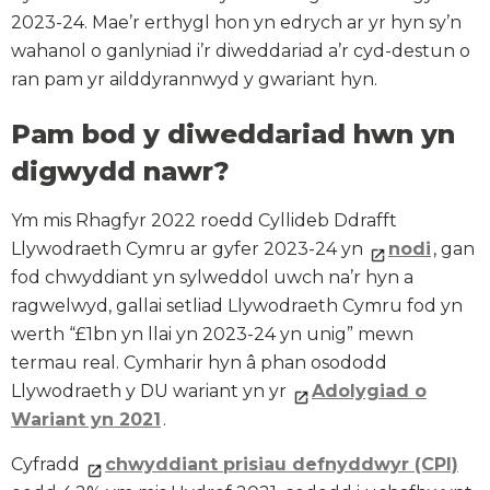
2023-24. Mae’r erthygl hon yn edrych ar yr hyn sy’n
wahanol o ganlyniad i’r diweddariad a’r cyd-destun o
ran pam yr ailddyrannwyd y gwariant hyn.
Pam bod y diweddariad hwn yn
digwydd nawr?
Ym mis Rhagfyr 2022 roedd Cyllideb Ddrafft
Llywodraeth Cymru ar gyfer 2023-24 yn
nodi
, gan
fod chwyddiant yn sylweddol uwch na’r hyn a
ragwelwyd, gallai setliad Llywodraeth Cymru fod yn
werth “£1bn yn llai yn 2023-24 yn unig” mewn
termau real. Cymharir hyn â phan osododd
Llywodraeth y DU wariant yn yr
Adolygiad o
Wariant yn 2021
.
Cyfradd
chwyddiant prisiau defnyddwyr (CPI)