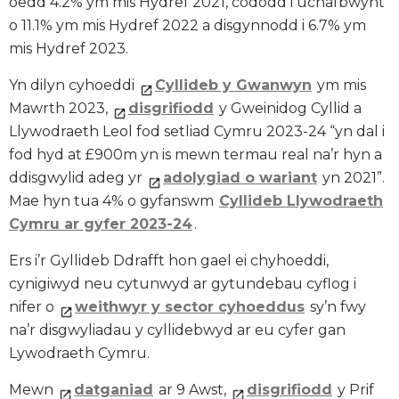
oedd 4.2% ym mis Hydref 2021, cododd i uchafbwynt
o 11.1% ym mis Hydref 2022 a disgynnodd i 6.7% ym
mis Hydref 2023.
Yn dilyn cyhoeddi
Cyllideb y Gwanwyn
ym mis
Mawrth 2023,
disgrifiodd
y Gweinidog Cyllid a
Llywodraeth Leol fod setliad Cymru 2023-24 “yn dal i
fod hyd at £900m yn is mewn termau real na’r hyn a
ddisgwylid adeg yr
adolygiad o wariant
yn 2021”.
Mae hyn tua 4% o gyfanswm
Cyllideb Llywodraeth
Cymru ar gyfer 2023-24
.
Ers i’r Gyllideb Ddrafft hon gael ei chyhoeddi,
cynigiwyd neu cytunwyd ar gytundebau cyflog i
nifer o
weithwyr y sector cyhoeddus
sy’n fwy
na’r disgwyliadau y cyllidebwyd ar eu cyfer gan
Lywodraeth Cymru.
Mewn
datganiad
ar 9 Awst,
disgrifiodd
y Prif