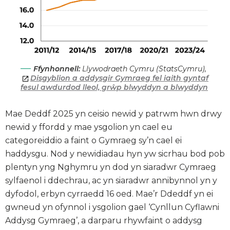
Ffynhonnell:
Llywodraeth Cymru (StatsCymru),
Disgyblion a addysgir Gymraeg fel iaith gyntaf
fesul awdurdod lleol, grŵp blwyddyn a blwyddyn
Mae Deddf 2025 yn ceisio newid y patrwm hwn drwy
newid y ffordd y mae ysgolion yn cael eu
categoreiddio a faint o Gymraeg sy’n cael ei
haddysgu. Nod y newidiadau hyn yw sicrhau bod pob
plentyn yng Nghymru yn dod yn siaradwr Cymraeg
sylfaenol i ddechrau, ac yn siaradwr annibynnol yn y
dyfodol, erbyn cyrraedd 16 oed. Mae’r Ddeddf yn ei
gwneud yn ofynnol i ysgolion gael ‘Cynllun Cyflawni
Addysg Gymraeg’, a darparu rhywfaint o addysg