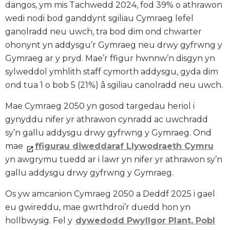
dangos, ym mis Tachwedd 2024, fod 39% o athrawon
wedi nodi bod ganddynt sgiliau Cymraeg lefel
ganolradd neu uwch, tra bod dim ond chwarter
ohonynt yn addysgu’r Gymraeg neu drwy gyfrwng y
Gymraeg ar y pryd. Mae’r ffigur hwnnw’n disgyn yn
sylweddol ymhlith staff cymorth addysgu, gyda dim
ond tua 1 o bob 5 (21%) â sgiliau canolradd neu uwch.
Mae Cymraeg 2050 yn gosod targedau heriol i
gynyddu nifer yr athrawon cynradd ac uwchradd
sy’n gallu addysgu drwy gyfrwng y Gymraeg. Ond
mae
ffigurau diweddaraf Llywodraeth Cymru
yn awgrymu tuedd ar i lawr yn nifer yr athrawon sy’n
gallu addysgu drwy gyfrwng y Gymraeg.
Os yw amcanion Cymraeg 2050 a Deddf 2025 i gael
eu gwireddu, mae gwrthdroi’r duedd hon yn
hollbwysig. Fel y
dywedodd Pwyllgor Plant, Pobl