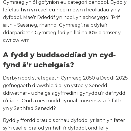
Gymraeg yn ôl gofynion eu categori penodol. Bydd y
lefelau hyn yn cael eu nodi mewn rheoliadau yn y
dyfodol. Mae’r Ddeddf yn nodi, yn achos ysgol ‘Prif
iaith – Saesneg, rhannol Gymraeg’, na ddylai’r
ddarpariaeth Gymraeg fod yn llai na 10% o amser y
cwricwlwm.
A fydd y buddsoddiad yn cyd-
fynd â’r uchelgais?
Derbyniodd strategaeth Cymraeg 2050 a Deddf 2025
gefnogaeth drawsbleidiol yn ystod y Senedd
ddiwethaf - uchelgais gyffredin i gynyddu’r defnydd
o’r iaith. Ond a oes modd cynnal consensws o’r fath
yn y Seithfed Senedd?
Bydd y ffordd orau o sicrhau dyfodol yr iaith yn fater
sy’n cael ei drafod ymhell i’r dyfodol, ond fel y