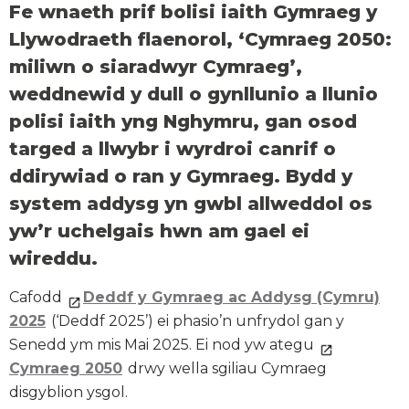
Fe wnaeth prif bolisi iaith Gymraeg y
Llywodraeth flaenorol, ‘Cymraeg 2050:
miliwn o siaradwyr Cymraeg’,
weddnewid y dull o gynllunio a llunio
polisi iaith yng Nghymru, gan osod
targed a llwybr i wyrdroi canrif o
ddirywiad o ran y Gymraeg. Bydd y
system addysg yn gwbl allweddol os
yw’r uchelgais hwn am gael ei
wireddu.
Cafodd
Deddf y Gymraeg ac Addysg (Cymru)
2025
(‘Deddf 2025’) ei phasio’n unfrydol gan y
Senedd ym mis Mai 2025. Ei nod yw ategu
Cymraeg 2050
drwy wella sgiliau Cymraeg
disgyblion ysgol.