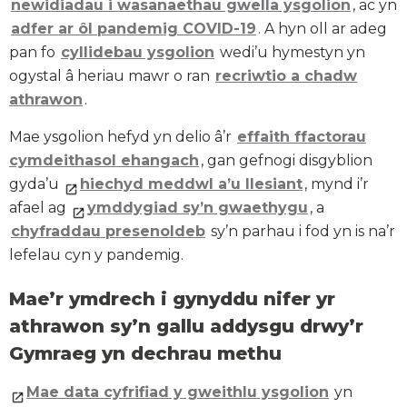
newidiadau i wasanaethau gwella ysgolion
, ac yn
adfer ar ôl pandemig COVID-19
. A hyn oll ar adeg
pan fo
cyllidebau ysgolion
wedi’u hymestyn yn
ogystal â heriau mawr o ran
recriwtio a chadw
athrawon
.
Mae ysgolion hefyd yn delio â’r
effaith ffactorau
cymdeithasol ehangach
, gan gefnogi disgyblion
gyda’u
hiechyd meddwl a’u llesiant
, mynd i’r
afael ag
ymddygiad sy’n gwaethygu
, a
chyfraddau presenoldeb
sy’n parhau i fod yn is na’r
lefelau cyn y pandemig.
Mae’r ymdrech i gynyddu nifer yr
athrawon sy’n gallu addysgu drwy’r
Gymraeg yn dechrau methu
Mae data cyfrifiad y gweithlu ysgolion
yn