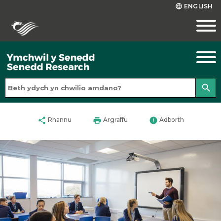
ENGLISH
language
search
share
print
error
Rhannu
Argraffu
Adborth