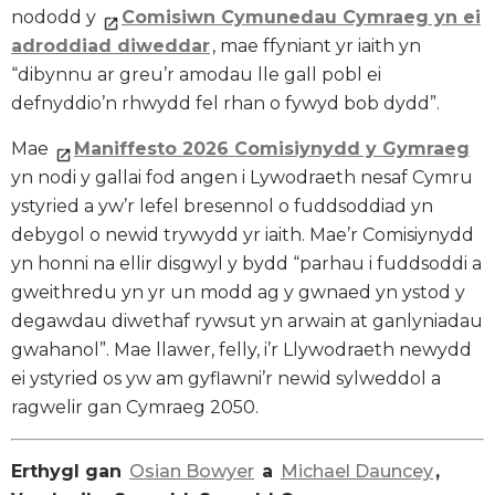
nododd y
Comisiwn Cymunedau Cymraeg yn ei
adroddiad diweddar
, mae ffyniant yr iaith yn
“dibynnu ar greu’r amodau lle gall pobl ei
defnyddio’n rhwydd fel rhan o fywyd bob dydd”.
Mae
Maniffesto 2026 Comisiynydd y Gymraeg
yn nodi y gallai fod angen i Lywodraeth nesaf Cymru
ystyried a yw’r lefel bresennol o fuddsoddiad yn
debygol o newid trywydd yr iaith. Mae’r Comisiynydd
yn honni na ellir disgwyl y bydd “parhau i fuddsoddi a
gweithredu yn yr un modd ag y gwnaed yn ystod y
degawdau diwethaf rywsut yn arwain at ganlyniadau
gwahanol”. Mae llawer, felly, i’r Llywodraeth newydd
ei ystyried os yw am gyflawni’r newid sylweddol a
ragwelir gan Cymraeg 2050.
Erthygl gan
Osian Bowyer
a
Michael Dauncey
,