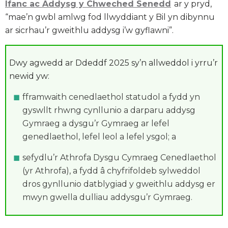
Ifanc ac Addysg y Chweched Senedd
ar y pryd,
“mae’n gwbl amlwg fod llwyddiant y Bil yn dibynnu
ar sicrhau’r gweithlu addysg i’w gyflawni”.
Dwy agwedd ar Ddeddf 2025 sy’n allweddol i yrru’r
newid yw:
fframwaith cenedlaethol statudol a fydd yn
gyswllt rhwng cynllunio a darparu addysg
Gymraeg a dysgu’r Gymraeg ar lefel
genedlaethol, lefel leol a lefel ysgol; a
sefydlu’r Athrofa Dysgu Cymraeg Cenedlaethol
(yr Athrofa), a fydd â chyfrifoldeb sylweddol
dros gynllunio datblygiad y gweithlu addysg er
mwyn gwella dulliau addysgu’r Gymraeg.