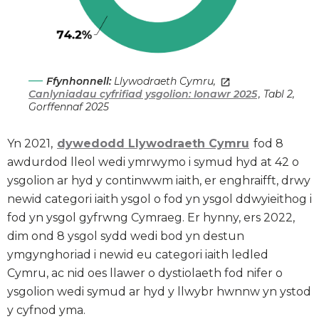
Ffynhonnell:
Llywodraeth Cymru,
Canlyniadau cyfrifiad ysgolion: Ionawr 2025
, Tabl 2,
Gorffennaf 2025
Yn 2021,
dywedodd Llywodraeth Cymru
fod 8
awdurdod lleol wedi ymrwymo i symud hyd at 42 o
ysgolion ar hyd y continwwm iaith, er enghraifft, drwy
newid categori iaith ysgol o fod yn ysgol ddwyieithog i
fod yn ysgol gyfrwng Cymraeg. Er hynny, ers 2022,
dim ond 8 ysgol sydd wedi bod yn destun
ymgynghoriad i newid eu categori iaith ledled
Cymru, ac nid oes llawer o dystiolaeth fod nifer o
ysgolion wedi symud ar hyd y llwybr hwnnw yn ystod
y cyfnod yma.