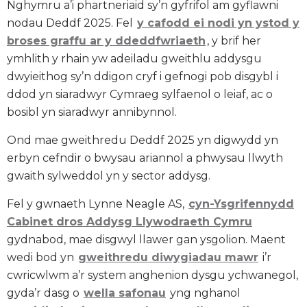
Nghymru a’i phartneriaid sy’n gyfrifol am gyflawni
nodau Deddf 2025. Fel
y cafodd ei nodi yn ystod y
broses graffu ar y ddeddfwriaeth
, y brif her
ymhlith y rhain yw adeiladu gweithlu addysgu
dwyieithog sy’n ddigon cryf i gefnogi pob disgybl i
ddod yn siaradwyr Cymraeg sylfaenol o leiaf, ac o
bosibl yn siaradwyr annibynnol.
Ond mae gweithredu Deddf 2025 yn digwydd yn
erbyn cefndir o bwysau ariannol a phwysau llwyth
gwaith sylweddol yn y sector addysg.
Fel y gwnaeth Lynne Neagle AS,
cyn-Ysgrifennydd
Cabinet dros Addysg Llywodraeth Cymru
gydnabod, mae disgwyl llawer gan ysgolion. Maent
wedi bod yn
gweithredu diwygiadau mawr
i’r
cwricwlwm a’r system anghenion dysgu ychwanegol,
gyda’r dasg o
wella safonau
yng nghanol