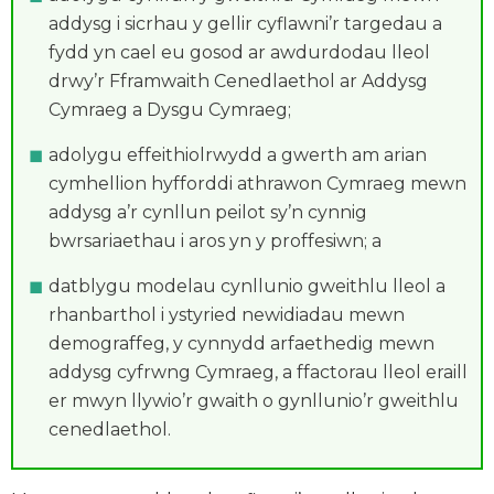
addysg i sicrhau y gellir cyflawni’r targedau a
fydd yn cael eu gosod ar awdurdodau lleol
drwy’r Fframwaith Cenedlaethol ar Addysg
Cymraeg a Dysgu Cymraeg;
adolygu effeithiolrwydd a gwerth am arian
cymhellion hyfforddi athrawon Cymraeg mewn
addysg a’r cynllun peilot sy’n cynnig
bwrsariaethau i aros yn y proffesiwn; a
datblygu modelau cynllunio gweithlu lleol a
rhanbarthol i ystyried newidiadau mewn
demograffeg, y cynnydd arfaethedig mewn
addysg cyfrwng Cymraeg, a ffactorau lleol eraill
er mwyn llywio’r gwaith o gynllunio’r gweithlu
cenedlaethol.