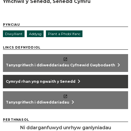
Ymchwil y Senedd, Senedd Cymru
PYNCIAU
Diwylliant
Addysg
Plant a Phobl Ifanc
LINCS DEFNYDDIOL
chevron_right
Tanysgrifiwch i ddiweddariadau Cyfnewid Gwybodaeth
chevron_right
Cymryd rhan yng ngwaith y Senedd
chevron_right
Tanysgrifiwch i ddiweddariadau
PERTHNASOL
Ni ddarganfuwyd unrhyw ganlyniadau