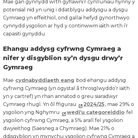
Mae gan gynnydd wrth gyflawni’r cynlluniau hynny y
potensial nid yn unig i ddatblygu addysgu a dysgu
Cymraeg yn effeithiol, ond gallai hefyd gynorthwyo
cynnydd ysgolion ar hyd y continwwm iaith wrth i’r
capasiti gynyddu.
Ehangu addysg cyfrwng Cymraeg a
nifer y disgyblion sy’n dysgu drwy’r
Gymraeg
Mae
cydnabyddiaeth eang
bod ehangu addysg
cyfrwng Cymraeg (yn ogystal â throsglwyddo’r iaith
yn y cartref) yn rhan annatod o greu siaradwyr
Cymraeg rhugl. Yn ôl ffigurau
2024/25
, mae 29% o
ysgolion yng Nghymru
wedi’u categoreiddio
fel
ysgolion cyfrwng Cymraeg, a 5% arall fel ysgolion
dwyieithog (Saesneg a Chymraeg). Mae 21% o
ddisgyblion yn mynychu ysgolion cyfrwng Cymraeg a