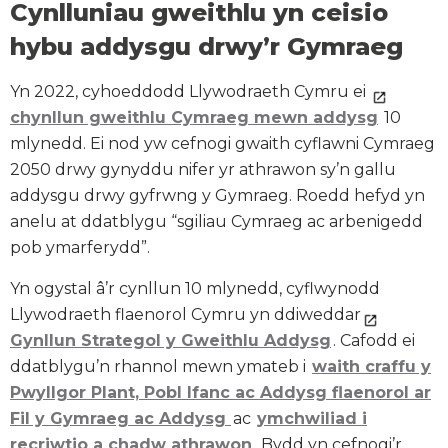
Cynlluniau gweithlu yn ceisio
hybu addysgu drwy’r Gymraeg
Yn 2022, cyhoeddodd Llywodraeth Cymru ei
chynllun gweithlu Cymraeg mewn addysg
10
mlynedd. Ei nod yw cefnogi gwaith cyflawni Cymraeg
2050 drwy gynyddu nifer yr athrawon sy’n gallu
addysgu drwy gyfrwng y Gymraeg. Roedd hefyd yn
anelu at ddatblygu “sgiliau Cymraeg ac arbenigedd
pob ymarferydd”.
Yn ogystal â’r cynllun 10 mlynedd, cyflwynodd
Llywodraeth flaenorol Cymru yn ddiweddar
Gynllun Strategol y Gweithlu Addysg
. Cafodd ei
ddatblygu’n rhannol mewn ymateb i
waith craffu y
Pwyllgor Plant, Pobl Ifanc ac Addysg flaenorol ar
Fil y Gymraeg ac Addysg
ac
ymchwiliad i
recriwtio a chadw athrawon
. Bydd yn cefnogi’r