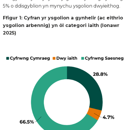
5% o ddisgyblion yn mynychu ysgolion dwyieithog.
Ffigur 1: Cyfran yr ysgolion a gynhelir (ac eithrio
ysgolion arbennig) yn ôl categori iaith (Ionawr
2025)