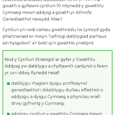
gwaith o gyflawni cynllun 10 mlynedd y gweithlu
Cymraeg mewn addysg a gwaith yr Athrofa
Genedlaethol newydd. Mae’r
Cynllun yn nodi camau gweithredu i’w cymryd gyda
phartneriaid er mwyn “cefnogi datblygiad parhaus
ein hysgolion” a’r bobl sy’n gweithio ynddynt.
Nod y Cynllun Strategol ar gyfer y Gweithlu
Addysg yw datblygu a chyflawni’r canlynol o fewn
yr un i ddwy flynedd nesaf:
datblygu rhaglen dysgu proffesiynol
genedlaethol i ddatblygu dulliau effeithiol o
addysgu a dysgu Cymraeg a phynciau eraill
drwy gyfrwng y Gymraeg;
adolygu cynllun y gweithlu Cymraeg mewn