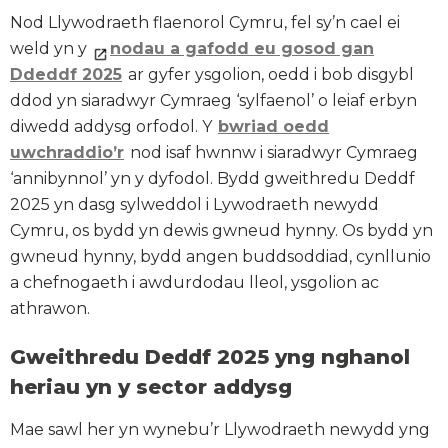
Nod Llywodraeth flaenorol Cymru, fel sy’n cael ei
weld yn y
nodau a gafodd eu gosod gan
Ddeddf 2025
ar gyfer ysgolion, oedd i bob disgybl
ddod yn siaradwyr Cymraeg ‘sylfaenol’ o leiaf erbyn
diwedd addysg orfodol. Y
bwriad oedd
uwchraddio’r
nod isaf hwnnw i siaradwyr Cymraeg
‘annibynnol’ yn y dyfodol. Bydd gweithredu Deddf
2025 yn dasg sylweddol i Lywodraeth newydd
Cymru, os bydd yn dewis gwneud hynny. Os bydd yn
gwneud hynny, bydd angen buddsoddiad, cynllunio
a chefnogaeth i awdurdodau lleol, ysgolion ac
athrawon.
Gweithredu Deddf 2025 yng nghanol
heriau yn y sector addysg
Mae sawl her yn wynebu’r Llywodraeth newydd yng