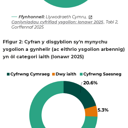
Ffynhonnell:
Llywodraeth Cymru,
Canlyniadau cyfrifiad ysgolion: Ionawr 2025
, Tabl 2,
Gorffennaf 2025
Ffigur 2: Cyfran y disgyblion sy’n mynychu
ysgolion a gynhelir (ac eithrio ysgolion arbennig)
yn ôl categori iaith (Ionawr 2025)