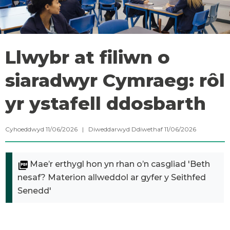
Llwybr at filiwn o
siaradwyr Cymraeg: rôl
yr ystafell ddosbarth
Cyhoeddwyd 11/06/2026 | Diweddarwyd Ddiwethaf 11/06/2026
Mae’r erthygl hon yn rhan o’n casgliad 'Beth
nesaf? Materion allweddol ar gyfer y Seithfed
Senedd'