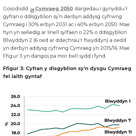
Gosododd
Cymraeg 2050
dargedau i gynyddu’r
gyfran o ddisgyblion sy’n derbyn addysg cyfrwng
Cymraeg i 30% erbyn 2031 ac i 40% erbyn 2050. Mae
hyn yn seiliedig ar linell sylfaen o 22% o ddisgyblion
Blwyddyn 2 (6 oed ar ddechrau’r flwyddyn) a oedd
yn derbyn addysg cyfrwng Cymraeg yn 2015/16. Mae
Ffigur 3 yn dangos pa mor bell sydd i fynd.
Ffigur 3: Cyfran y disgyblion sy’n dysgu Cymraeg
fel iaith gyntaf