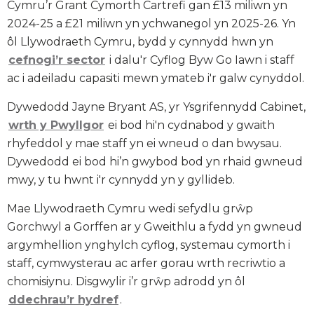
Cymru’r Grant Cymorth Cartrefi gan £13 miliwn yn
2024-25 a £21 miliwn yn ychwanegol yn 2025-26. Yn
ôl Llywodraeth Cymru, bydd y cynnydd hwn yn
cefnogi’r sector
i dalu'r Cyflog Byw Go Iawn i staff
ac i adeiladu capasiti mewn ymateb i'r galw cynyddol.
Dywedodd Jayne Bryant AS, yr Ysgrifennydd Cabinet,
wrth y Pwyllgor
ei bod hi'n cydnabod y gwaith
rhyfeddol y mae staff yn ei wneud o dan bwysau.
Dywedodd ei bod hi’n gwybod bod yn rhaid gwneud
mwy, y tu hwnt i'r cynnydd yn y gyllideb.
Mae Llywodraeth Cymru wedi sefydlu grŵp
Gorchwyl a Gorffen ar y Gweithlu a fydd yn gwneud
argymhellion ynghylch cyflog, systemau cymorth i
staff, cymwysterau ac arfer gorau wrth recriwtio a
chomisiynu. Disgwylir i’r grŵp adrodd yn ôl
ddechrau’r hydref
.