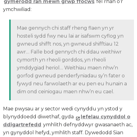
gymerodd ran mewn grŵp ffocws
fel rhan o’r
ymchwiliad:
Mae gennych chi staff rheng flaen yn yr
hosteli sydd fwy neu lai ar isafswm cyflog yn
gwneud shifft nos, yn gwneud shifftiau 12
awr… Falle bod gennych chi ddau weithiwr
cymorth yn rheoli gorddos, yn rheoli
ymddygiad heriol… Weithiau maen nhw’n
gorfod gwneud penderfyniadau sy’n fater o
fywyd neu farwolaeth ar eu pen eu hunain a
dim ond ceiniogau maen nhw’n eu cael.
Mae pwysau ar y sector wedi cynyddu yn ystod y
blynyddoedd diwethaf, gyda
lefelau cynyddol o
ddigartrefedd
ymhlith defnyddwyr gwasanaeth ac,
yn gynyddol hefyd, ymhlith staff. Dywedodd Sian