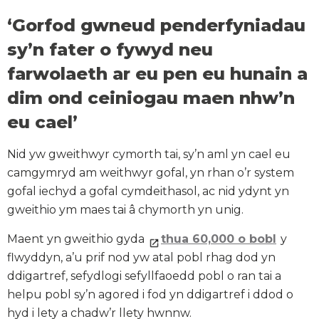
‘Gorfod gwneud penderfyniadau
sy’n fater o fywyd neu
farwolaeth ar eu pen eu hunain a
dim ond ceiniogau maen nhw’n
eu cael’
Nid yw gweithwyr cymorth tai, sy’n aml yn cael eu
camgymryd am weithwyr gofal, yn rhan o’r system
gofal iechyd a gofal cymdeithasol, ac nid ydynt yn
gweithio ym maes tai â chymorth yn unig.
Maent yn gweithio gyda
thua 60,000 o bobl
y
flwyddyn, a’u prif nod yw atal pobl rhag dod yn
ddigartref, sefydlogi sefyllfaoedd pobl o ran tai a
helpu pobl sy’n agored i fod yn ddigartref i ddod o
hyd i lety a chadw’r llety hwnnw.