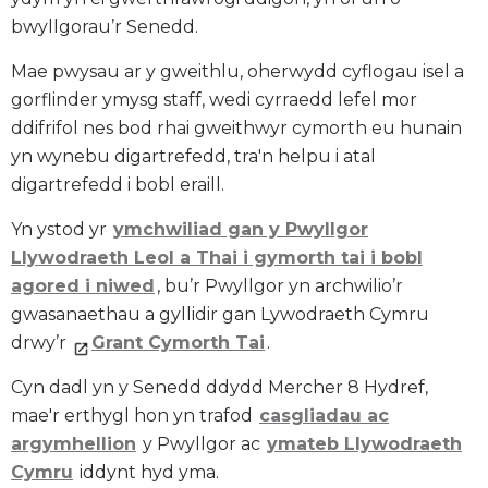
bwyllgorau’r Senedd.
Mae pwysau ar y gweithlu, oherwydd cyflogau isel a
gorflinder ymysg staff, wedi cyrraedd lefel mor
ddifrifol nes bod rhai gweithwyr cymorth eu hunain
yn wynebu digartrefedd, tra'n helpu i atal
digartrefedd i bobl eraill.
Yn ystod yr
ymchwiliad gan y Pwyllgor
Llywodraeth Leol a Thai i gymorth tai i bobl
agored i niwed
, bu’r Pwyllgor yn archwilio’r
gwasanaethau a gyllidir gan Lywodraeth Cymru
drwy’r
Grant Cymorth Tai
.
Cyn dadl yn y Senedd ddydd Mercher 8 Hydref,
mae'r erthygl hon yn trafod
casgliadau ac
argymhellion
y Pwyllgor ac
ymateb Llywodraeth
Cymru
iddynt hyd yma.