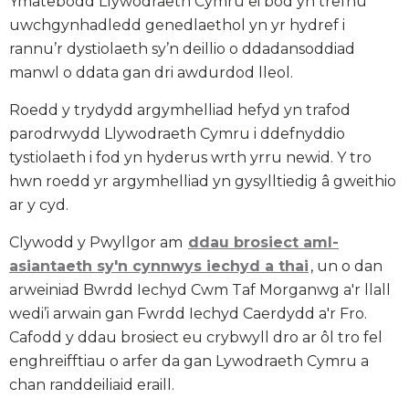
Ymatebodd Llywodraeth Cymru ei bod yn trefnu
uwchgynhadledd genedlaethol yn yr hydref i
rannu’r dystiolaeth sy’n deillio o ddadansoddiad
manwl o ddata gan dri awdurdod lleol.
Roedd y trydydd argymhelliad hefyd yn trafod
parodrwydd Llywodraeth Cymru i ddefnyddio
tystiolaeth i fod yn hyderus wrth yrru newid. Y tro
hwn roedd yr argymhelliad yn gysylltiedig â gweithio
ar y cyd.
Clywodd y Pwyllgor am
ddau brosiect aml-
asiantaeth sy'n cynnwys iechyd a thai
, un o dan
arweiniad Bwrdd Iechyd Cwm Taf Morganwg a'r llall
wedi’i arwain gan Fwrdd Iechyd Caerdydd a'r Fro.
Cafodd y ddau brosiect eu crybwyll dro ar ôl tro fel
enghreifftiau o arfer da gan Lywodraeth Cymru a
chan randdeiliaid eraill.