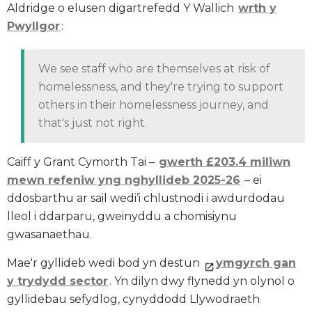
Aldridge o elusen digartrefedd Y Wallich
wrth y
Pwyllgor
:
We see staff who are themselves at risk of
homelessness, and they're trying to support
others in their homelessness journey, and
that's just not right.
Caiff y Grant Cymorth Tai –
gwerth £203.4 miliwn
mewn refeniw yng nghyllideb 2025-26
– ei
ddosbarthu ar sail wedi’i chlustnodi i awdurdodau
lleol i ddarparu, gweinyddu a chomisiynu
gwasanaethau.
Mae'r gyllideb wedi bod yn destun
ymgyrch gan
y trydydd sector
. Yn dilyn dwy flynedd yn olynol o
gyllidebau sefydlog, cynyddodd Llywodraeth