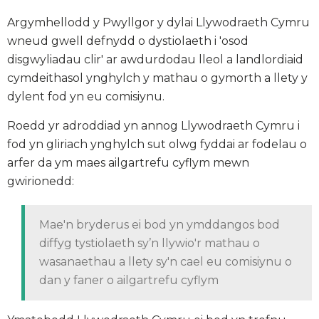
Argymhellodd y Pwyllgor y dylai Llywodraeth Cymru
wneud gwell defnydd o dystiolaeth i 'osod
disgwyliadau clir' ar awdurdodau lleol a landlordiaid
cymdeithasol ynghylch y mathau o gymorth a llety y
dylent fod yn eu comisiynu.
Roedd yr adroddiad yn annog Llywodraeth Cymru i
fod yn gliriach ynghylch sut olwg fyddai ar fodelau o
arfer da ym maes ailgartrefu cyflym mewn
gwirionedd:
Mae'n bryderus ei bod yn ymddangos bod
diffyg tystiolaeth sy’n llywio'r mathau o
wasanaethau a llety sy'n cael eu comisiynu o
dan y faner o ailgartrefu cyflym