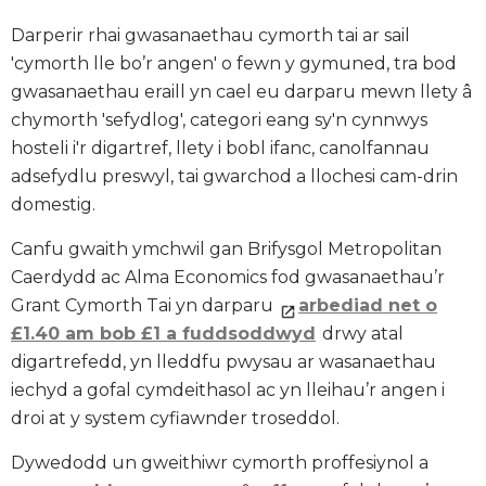
Darperir rhai gwasanaethau cymorth tai ar sail
'cymorth lle bo’r angen' o fewn y gymuned, tra bod
gwasanaethau eraill yn cael eu darparu mewn llety â
chymorth 'sefydlog', categori eang sy'n cynnwys
hosteli i'r digartref, llety i bobl ifanc, canolfannau
adsefydlu preswyl, tai gwarchod a llochesi cam-drin
domestig.
Canfu gwaith ymchwil gan Brifysgol Metropolitan
Caerdydd ac Alma Economics fod gwasanaethau’r
Grant Cymorth Tai yn darparu
arbediad net o
£1.40 am bob £1 a fuddsoddwyd
drwy atal
digartrefedd, yn lleddfu pwysau ar wasanaethau
iechyd a gofal cymdeithasol ac yn lleihau’r angen i
droi at y system cyfiawnder troseddol.
Dywedodd un gweithiwr cymorth proffesiynol a