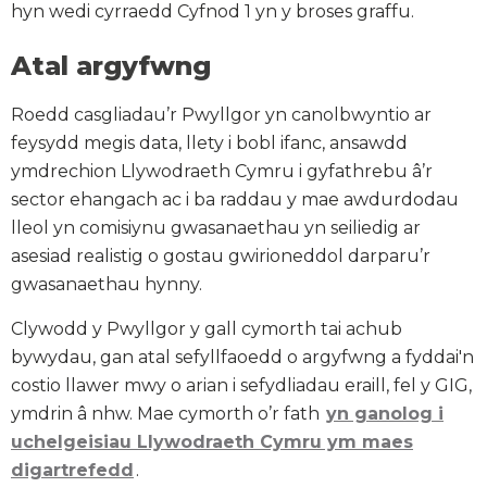
hyn wedi cyrraedd Cyfnod 1 yn y broses graffu.
Atal argyfwng
Roedd casgliadau’r Pwyllgor yn canolbwyntio ar
feysydd megis data, llety i bobl ifanc, ansawdd
ymdrechion Llywodraeth Cymru i gyfathrebu â’r
sector ehangach ac i ba raddau y mae awdurdodau
lleol yn comisiynu gwasanaethau yn seiliedig ar
asesiad realistig o gostau gwirioneddol darparu’r
gwasanaethau hynny.
Clywodd y Pwyllgor y gall cymorth tai achub
bywydau, gan atal sefyllfaoedd o argyfwng a fyddai'n
costio llawer mwy o arian i sefydliadau eraill, fel y GIG,
ymdrin â nhw. Mae cymorth o’r fath
yn ganolog i
uchelgeisiau Llywodraeth Cymru ym maes
digartrefedd
.