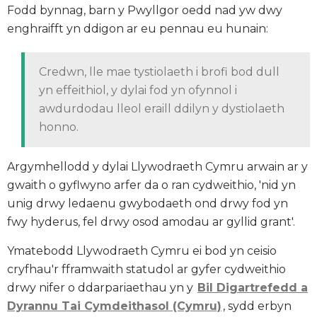
Fodd bynnag, barn y Pwyllgor oedd nad yw dwy
enghraifft yn ddigon ar eu pennau eu hunain:
Credwn, lle mae tystiolaeth i brofi bod dull
yn effeithiol, y dylai fod yn ofynnol i
awdurdodau lleol eraill ddilyn y dystiolaeth
honno.
Argymhellodd y dylai Llywodraeth Cymru arwain ar y
gwaith o gyflwyno arfer da o ran cydweithio, 'nid yn
unig drwy ledaenu gwybodaeth ond drwy fod yn
fwy hyderus, fel drwy osod amodau ar gyllid grant'.
Ymatebodd Llywodraeth Cymru ei bod yn ceisio
cryfhau'r fframwaith statudol ar gyfer cydweithio
drwy nifer o ddarpariaethau yn y
Bil Digartrefedd a
Dyrannu Tai Cymdeithasol (Cymru)
, sydd erbyn