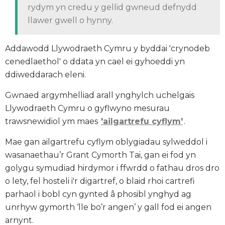
rydym yn credu y gellid gwneud defnydd
llawer gwell o hynny.
Addawodd Llywodraeth Cymru y byddai 'crynodeb
cenedlaethol' o ddata yn cael ei gyhoeddi yn
ddiweddarach eleni.
Gwnaed argymhelliad arall ynghylch uchelgais
Llywodraeth Cymru o gyflwyno mesurau
trawsnewidiol ym maes
'ailgartrefu cyflym'
.
Mae gan ailgartrefu cyflym oblygiadau sylweddol i
wasanaethau’r Grant Cymorth Tai, gan ei fod yn
golygu symudiad hirdymor i ffwrdd o fathau dros dro
o lety, fel hosteli i'r digartref, o blaid rhoi cartrefi
parhaol i bobl cyn gynted â phosibl ynghyd ag
unrhyw gymorth ‘lle bo’r angen’ y gall fod ei angen
arnynt.