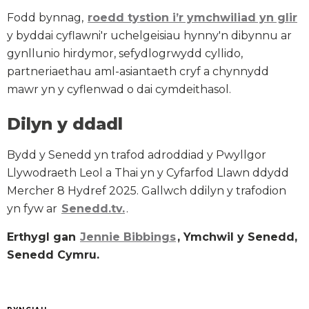
Fodd bynnag,
roedd tystion i’r ymchwiliad yn glir
y byddai cyflawni'r uchelgeisiau hynny'n dibynnu ar
gynllunio hirdymor, sefydlogrwydd cyllido,
partneriaethau aml-asiantaeth cryf a chynnydd
mawr yn y cyflenwad o dai cymdeithasol.
Dilyn y ddadl
Bydd y Senedd yn trafod adroddiad y Pwyllgor
Llywodraeth Leol a Thai yn y Cyfarfod Llawn ddydd
Mercher 8 Hydref 2025. Gallwch ddilyn y trafodion
yn fyw ar
Senedd.tv.
.
Erthygl gan
Jennie Bibbings
, Ymchwil y Senedd,
Senedd Cymru.