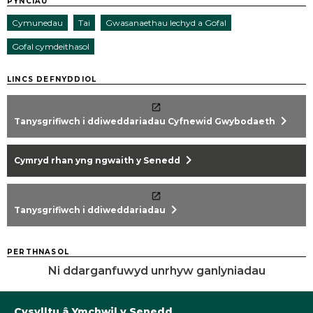
PYNCIAU
Cymunedau
Tai
Gwasanaethau Iechyd a Gofal
Gofal cymdeithasol
LINCS DEFNYDDIOL
chevron_right
Tanysgrifiwch i ddiweddariadau Cyfnewid Gwybodaeth
chevron_right
Cymryd rhan yng ngwaith y Senedd
chevron_right
Tanysgrifiwch i ddiweddariadau
PERTHNASOL
Ni ddarganfuwyd unrhyw ganlyniadau
Cysylltu â Ymchwil y Senedd