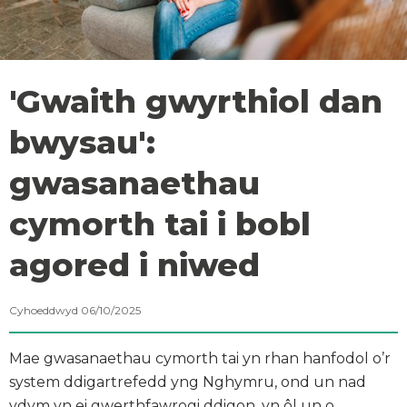
'Gwaith gwyrthiol dan
bwysau':
gwasanaethau
cymorth tai i bobl
agored i niwed
Cyhoeddwyd 06/10/2025
Mae gwasanaethau cymorth tai yn rhan hanfodol o’r
system ddigartrefedd yng Nghymru, ond un nad
ydym yn ei gwerthfawrogi ddigon, yn ôl un o