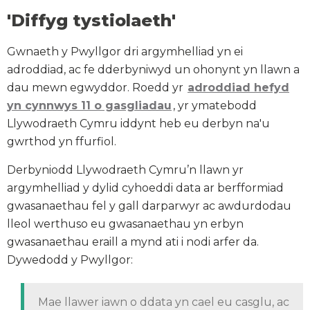
'Diffyg tystiolaeth'
Gwnaeth y Pwyllgor dri argymhelliad yn ei
adroddiad, ac fe dderbyniwyd un ohonynt yn llawn a
dau mewn egwyddor. Roedd yr
adroddiad hefyd
yn cynnwys 11 o gasgliadau
, yr ymatebodd
Llywodraeth Cymru iddynt heb eu derbyn na'u
gwrthod yn ffurfiol.
Derbyniodd Llywodraeth Cymru’n llawn yr
argymhelliad y dylid cyhoeddi data ar berfformiad
gwasanaethau fel y gall darparwyr ac awdurdodau
lleol werthuso eu gwasanaethau yn erbyn
gwasanaethau eraill a mynd ati i nodi arfer da.
Dywedodd y Pwyllgor:
Mae llawer iawn o ddata yn cael eu casglu, ac