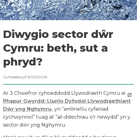
Diwygio sector dŵr
Cymru: beth, sut a
phryd?
Cyhoeddwyd 13/02/2026
Ar 3 Chwefror cyhoeddodd Llywodraeth Cymru ei
Phapur Gwyrdd: Llunio Dyfodol Llywodraethiant
Dŵr yng Nghymru,
yn “amlinellu cyfeiriad
cychwynnol” tuag at “ail-ddechrau o’r newydd” yn y
sector dŵr yng Nghymru.