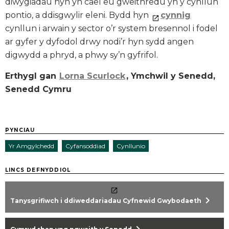
diwygiadau hyn yn cael eu gweithredu yn y cynllun
pontio, a ddisgwylir eleni. Bydd hyn
cynnig
cynllun i arwain y sector o’r system bresennol i fodel
ar gyfer y dyfodol drwy nodi’r hyn sydd angen
digwydd a phryd, a phwy sy’n gyfrifol.
Erthygl gan
Lorna Scurlock
, Ymchwil y Senedd,
Senedd Cymru
PYNCIAU
Yr Amgylchedd
Cyfansoddiad
Cynllunio
LINCS DEFNYDDIOL
chevron_right
Tanysgrifiwch i ddiweddariadau Cyfnewid Gwybodaeth