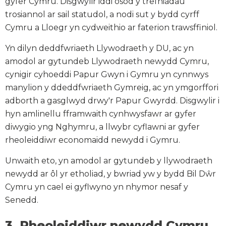
gyfer Cymru. Disgwylir iddi osod y trefniadau
trosiannol ar sail statudol, a nodi sut y bydd cyrff
Cymru a Lloegr yn cydweithio ar faterion trawsffiniol.
Yn dilyn deddfwriaeth Llywodraeth y DU, ac yn
amodol ar gytundeb Llywodraeth newydd Cymru,
cynigir cyhoeddi Papur Gwyn i Gymru yn cynnwys
manylion y ddeddfwriaeth Gymreig, ac yn ymgorffori
adborth a gasglwyd drwy'r Papur Gwyrdd. Disgwylir i
hyn amlinellu fframwaith cynhwysfawr ar gyfer
diwygio yng Nghymru, a llwybr cyflawni ar gyfer
rheoleiddiwr economaidd newydd i Gymru.
Unwaith eto, yn amodol ar gytundeb y llywodraeth
newydd ar ôl yr etholiad, y bwriad yw y bydd Bil Dŵr
Cymru yn cael ei gyflwyno yn nhymor nesaf y
Senedd.
3. Rheoleiddiwr newydd Cymru