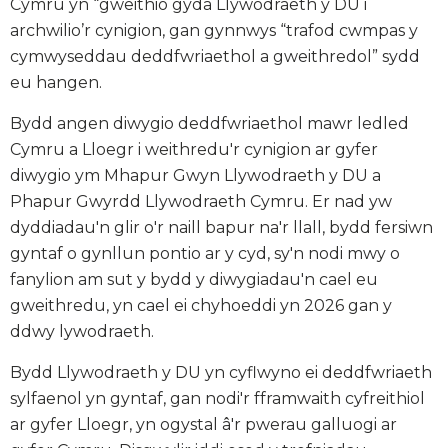
Cymru yn “gweithio gyda Llywodraeth y DU i
archwilio’r cynigion, gan gynnwys “trafod cwmpas y
cymwyseddau deddfwriaethol a gweithredol” sydd
eu hangen.
Bydd angen diwygio deddfwriaethol mawr ledled
Cymru a Lloegr i weithredu'r cynigion ar gyfer
diwygio ym Mhapur Gwyn Llywodraeth y DU a
Phapur Gwyrdd Llywodraeth Cymru. Er nad yw
dyddiadau'n glir o'r naill bapur na'r llall, bydd fersiwn
gyntaf o gynllun pontio ar y cyd, sy'n nodi mwy o
fanylion am sut y bydd y diwygiadau'n cael eu
gweithredu, yn cael ei chyhoeddi yn 2026 gan y
ddwy lywodraeth.
Bydd Llywodraeth y DU yn cyflwyno ei deddfwriaeth
sylfaenol yn gyntaf, gan nodi'r fframwaith cyfreithiol
ar gyfer Lloegr, yn ogystal â'r pwerau galluogi ar