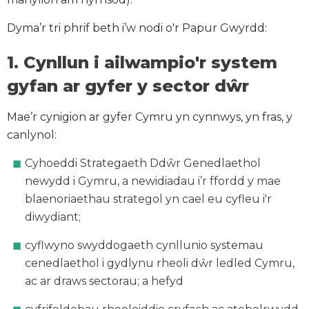
Dyma’r tri phrif beth i’w nodi o'r Papur Gwyrdd:
1. Cynllun i ailwampio'r system
gyfan ar gyfer y sector dŵr
Mae’r cynigion ar gyfer Cymru yn cynnwys, yn fras, y
canlynol:
Cyhoeddi Strategaeth Ddŵr Genedlaethol
newydd i Gymru, a newidiadau i’r ffordd y mae
blaenoriaethau strategol yn cael eu cyfleu i'r
diwydiant;
cyflwyno swyddogaeth cynllunio systemau
cenedlaethol i gydlynu rheoli dŵr ledled Cymru,
ac ar draws sectorau; a hefyd