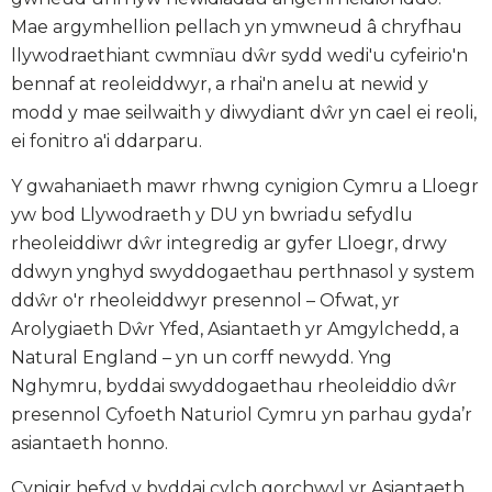
Mae argymhellion pellach yn ymwneud â chryfhau
llywodraethiant cwmnïau dŵr sydd wedi'u cyfeirio'n
bennaf at reoleiddwyr, a rhai'n anelu at newid y
modd y mae seilwaith y diwydiant dŵr yn cael ei reoli,
ei fonitro a'i ddarparu.
Y gwahaniaeth mawr rhwng cynigion Cymru a Lloegr
yw bod Llywodraeth y DU yn bwriadu sefydlu
rheoleiddiwr dŵr integredig ar gyfer Lloegr, drwy
ddwyn ynghyd swyddogaethau perthnasol y system
ddŵr o'r rheoleiddwyr presennol – Ofwat, yr
Arolygiaeth Dŵr Yfed, Asiantaeth yr Amgylchedd, a
Natural England – yn un corff newydd. Yng
Nghymru, byddai swyddogaethau rheoleiddio dŵr
presennol Cyfoeth Naturiol Cymru yn parhau gyda’r
asiantaeth honno.
Cynigir hefyd y byddai cylch gorchwyl yr Asiantaeth