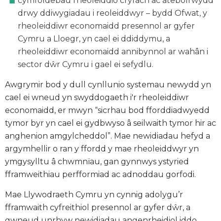
cyfrifoldebau rheoleiddio cryfach ac atebolrwydd
drwy ddiwygiadau i reoleiddwyr – bydd Ofwat, y
rheoleiddiwr economaidd presennol ar gyfer
Cymru a Lloegr, yn cael ei ddiddymu, a
rheoleiddiwr economaidd annibynnol ar wahân i
sector dŵr Cymru i gael ei sefydlu.
Awgrymir bod y dull cynllunio systemau newydd yn
cael ei wneud yn swyddogaeth i'r rheoleiddiwr
economaidd, er mwyn “sicrhau bod fforddiadwyedd
tymor byr yn cael ei gydbwyso â seilwaith tymor hir ac
anghenion amgylcheddol”. Mae newidiadau hefyd a
argymhellir o ran y ffordd y mae rheoleiddwyr yn
ymgysylltu â chwmnïau, gan gynnwys ystyried
fframweithiau perfformiad ac adnoddau gorfodi.
Mae Llywodraeth Cymru yn cynnig adolygu’r
fframwaith cyfreithiol presennol ar gyfer dŵr, a
gwneud unrhyw newidiadau angenrheidiol iddo.