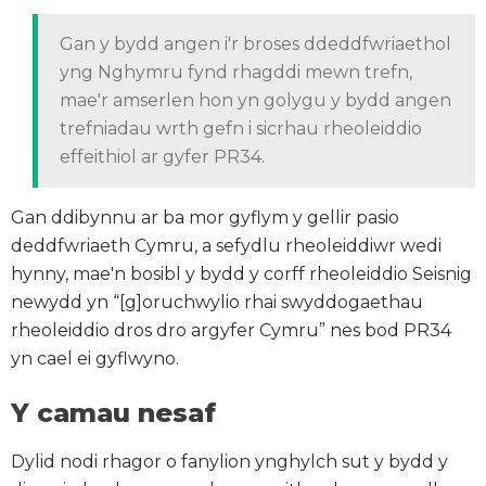
Gan y bydd angen i'r broses ddeddfwriaethol
yng Nghymru fynd rhagddi mewn trefn,
mae'r amserlen hon yn golygu y bydd angen
trefniadau wrth gefn i sicrhau rheoleiddio
effeithiol ar gyfer PR34.
Gan ddibynnu ar ba mor gyflym y gellir pasio
deddfwriaeth Cymru, a sefydlu rheoleiddiwr wedi
hynny, mae'n bosibl y bydd y corff rheoleiddio Seisnig
newydd yn “[g]oruchwylio rhai swyddogaethau
rheoleiddio dros dro argyfer Cymru” nes bod PR34
yn cael ei gyflwyno.
Y camau nesaf
Dylid nodi rhagor o fanylion ynghylch sut y bydd y