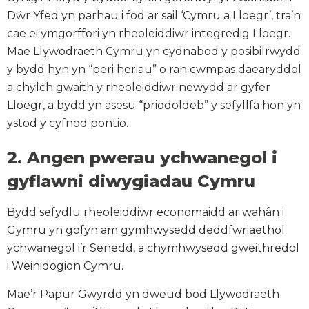
Dŵr Yfed yn parhau i fod ar sail ‘Cymru a Lloegr’, tra’n
cae ei ymgorffori yn rheoleiddiwr integredig Lloegr.
Mae Llywodraeth Cymru yn cydnabod y posibilrwydd
y bydd hyn yn “peri heriau” o ran cwmpas daearyddol
a chylch gwaith y rheoleiddiwr newydd ar gyfer
Lloegr, a bydd yn asesu “priodoldeb” y sefyllfa hon yn
ystod y cyfnod pontio.
2. Angen pwerau ychwanegol i
gyflawni diwygiadau Cymru
Bydd sefydlu rheoleiddiwr economaidd ar wahân i
Gymru yn gofyn am gymhwysedd deddfwriaethol
ychwanegol i’r Senedd, a chymhwysedd gweithredol
i Weinidogion Cymru.
Mae’r Papur Gwyrdd yn dweud bod Llywodraeth