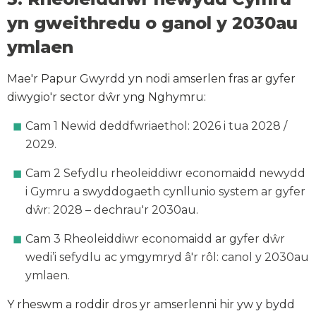
yn gweithredu o ganol y 2030au
ymlaen
Mae'r Papur Gwyrdd yn nodi amserlen fras ar gyfer
diwygio'r sector dŵr yng Nghymru:
Cam 1 Newid deddfwriaethol: 2026 i tua 2028 /
2029.
Cam 2 Sefydlu rheoleiddiwr economaidd newydd
i Gymru a swyddogaeth cynllunio system ar gyfer
dŵr: 2028 – dechrau'r 2030au.
Cam 3 Rheoleiddiwr economaidd ar gyfer dŵr
wedi’i sefydlu ac ymgymryd â'r rôl: canol y 2030au
ymlaen.
Y rheswm a roddir dros yr amserlenni hir yw y bydd