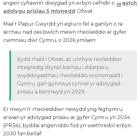
angen cyflawni'r diwygiad yn erbyn cefndir o
gylch
adolygu prisiau 5 mlynedd
Ofwat.
Mae’r Papur Gwyrdd yn egluro fel a ganlyn o ra
sicrhau nad oes bwlch mewn rheoleiddio ar gyfer
cwmnïau dŵr Cymru, o 2026 ymlaen:
bydd rhaid i Ofwat, ac unrhyw reoleiddiwr
integredig dilynol barhau i ddarparu
swyddogaethau rheoleiddio economaidd i
Gymru, gan gynnwys cynnal yr adolygiad
prisiau a bennwyd yn 2029.
Er mwyn i'r rheoleiddiwr newydd yng Nghymru
arwain yr adolygiad prisiau ar gyfer Cymru yn 2034
(PR34), byddai angen iddo fod yn weithredol erbyn
2030 fan bellaf: