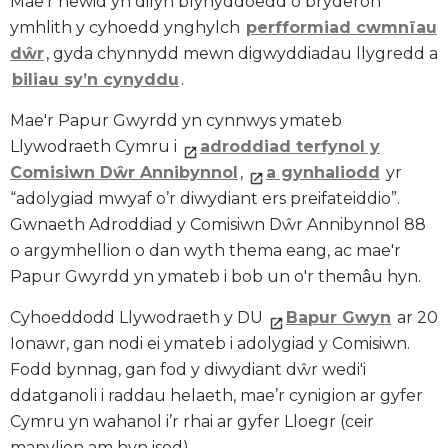
Mae'r newid yn dilyn blynyddoedd o bryderon
ymhlith y cyhoedd ynghylch
perfformiad cwmnïau
dŵr
, gyda chynnydd mewn digwyddiadau llygredd a
biliau sy’n cynyddu
.
Mae'r Papur Gwyrdd yn cynnwys ymateb
Llywodraeth Cymru i
adroddiad terfynol y
Comisiwn Dŵr Annibynnol
,
a gynhaliodd
yr
“adolygiad mwyaf o’r diwydiant ers preifateiddio”.
Gwnaeth Adroddiad y Comisiwn Dŵr Annibynnol 88
o argymhellion o dan wyth thema eang, ac mae'r
Papur Gwyrdd yn ymateb i bob un o'r themâu hyn.
Cyhoeddodd Llywodraeth y DU
Bapur Gwyn
ar 20
Ionawr, gan nodi ei ymateb i adolygiad y Comisiwn.
Fodd bynnag, gan fod y diwydiant dŵr wedi'i
ddatganoli i raddau helaeth, mae’r cynigion ar gyfer
Cymru yn wahanol i’r rhai ar gyfer Lloegr (ceir
manylion am hyn isod).