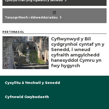
chevron_right
Cymryd rhan yng ngwaith y Senedd
chevron_right
Tanysgrifiwch i ddiweddariadau
PERTHNASOL
Cyflwynwyd y Bil
cydgrynhoi cyntaf yn y
Senedd, i wneud
cyfraith amgylchedd
hanesyddol Cymru yn
fwy hygyrch
Cysylltu â Ymchwil y Senedd
Cyfnewid Gwybodaeth
Llyfrgell@Senedd.Cymru
Y Berthynas Academaidd â Senedd Cymru
Gwybodaeth am Ymchwil y Senedd