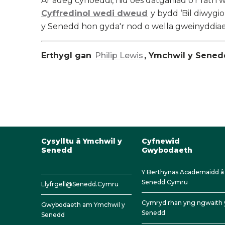
Ar adeg cyhoeddi, nid oes datganiad o'r fath
Cyffredinol wedi dweud
y bydd ‘Bil diwygi
y Senedd hon gyda'r nod o wella gweinyddia
Erthygl gan
Philip Lewis
, Ymchwil y Sene
Cysylltu â Ymchwil y
Cyfnewid
Senedd
Gwybodaeth
Y Berthynas Academaidd â
Senedd Cymru
Llyfrgell@Senedd.Cymru
Cymryd rhan yng ngwaith 
Gwybodaeth am Ymchwil y
Senedd
Senedd