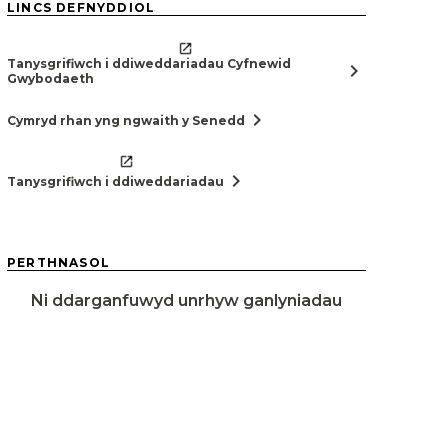
LINCS DEFNYDDIOL
Tanysgrifiwch i ddiweddariadau Cyfnewid
chevron_right
Gwybodaeth
chevron_right
Cymryd rhan yng ngwaith y Senedd
chevron_right
Tanysgrifiwch i ddiweddariadau
PERTHNASOL
Ni ddarganfuwyd unrhyw ganlyniadau