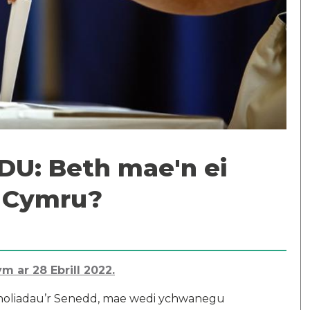
 DU: Beth mae'n ei
r Cymru?
ym ar 28 Ebrill 2022.
 etholiadau’r Senedd, mae wedi ychwanegu