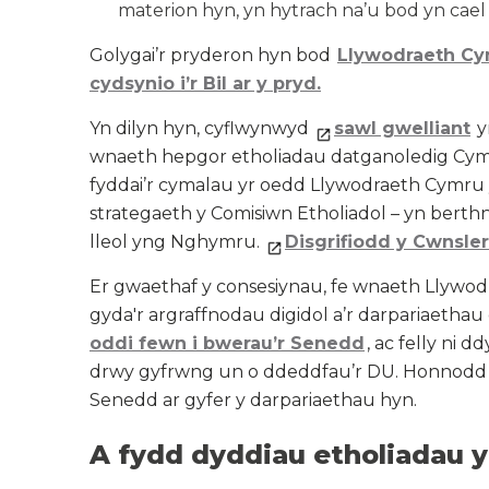
materion hyn, yn hytrach na’u bod yn cae
Golygai’r pryderon hyn bod
Llywodraeth Cym
cydsynio i’r Bil ar y pryd.
Yn dilyn hyn, cyflwynwyd
sawl gwelliant
y
wnaeth hepgor etholiadau datganoledig Cymru
fyddai’r cymalau yr oedd Llywodraeth Cymr
strategaeth y Comisiwn Etholiadol – yn berth
lleol yng Nghymru.
Disgrifiodd y Cwnsler
Er gwaethaf y consesiynau, fe wnaeth Llyw
gyda'r argraffnodau digidol a’r darpariaeth
oddi fewn i bwerau’r Senedd
, ac felly ni 
drwy gyfrwng un o ddeddfau’r DU. Honnodd 
Senedd ar gyfer y darpariaethau hyn.
A fydd dyddiau etholiadau