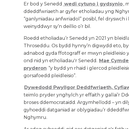
Er bod y Senedd
wedi cytuno i gydsynio
, 
ddeddfwriaeth ar gyfer etholiadau yng Ngh
“ganlyniadau anfwriadol” posibl, fel dryswch 
weinyddwyr sy’n deillio o’r bil.
Roedd etholiadau’r Senedd yn 2021 yn bleidl
Throseddu. Os bydd hynny’n digwydd eto, byd
adnabod gyda ffotograff er mwyn pleidleisio
ond nid yn etholiadau'r Senedd.
Mae Cymdei
pryderon
“y bydd yn rhaid i glercod pleidlei
gorsafoedd pleidleisio”.
Dywedodd Pwyllgor Deddfwriaeth, Cyfiaw
teimlo pryder ynghylch yr effaith y gallai’r D
broses ddemocrataidd. Argymhellodd – yn dilyn
gyhoeddi datganiad ar oblygiadau’r ddeddfwr
Nghymru.