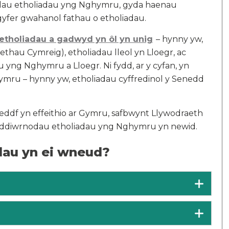
nodau etholiadau yng Nghymru, gyda haenau
yfer gwahanol fathau o etholiadau.
etholiadau a gadwyd yn ôl yn unig
– hynny yw,
hau Cymreig), etholiadau lleol yn Lloegr, ac
yng Nghymru a Lloegr. Ni fydd, ar y cyfan, yn
ymru – hynny yw, etholiadau cyffredinol y Senedd
deddf yn effeithio ar Gymru, safbwynt Llywodraeth
ar ddiwrnodau etholiadau yng Nghymru yn newid.
dau yn ei wneud?