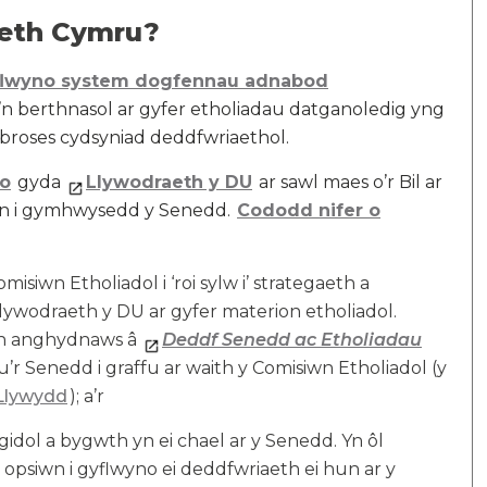
aeth Cymru?
yflwyno system dogfennau adnabod
n berthnasol ar gyfer etholiadau datganoledig yng
 broses cydsyniad deddfwriaethol.
no
gyda
Llywodraeth y DU
ar sawl maes o’r Bil ar
ewn i gymhwysedd y Senedd.
Cododd nifer o
iwn Etholiadol i ‘roi sylw i’ strategaeth a
Llywodraeth y DU ar gyfer materion etholiadol.
yn anghydnaws â
Deddf Senedd ac Etholiadau
llu’r Senedd i graffu ar waith y Comisiwn Etholiadol (y
 Llywydd
); a’r
gidol a bygwth yn ei chael ar y Senedd. Yn ôl
opsiwn i gyflwyno ei deddfwriaeth ei hun ar y