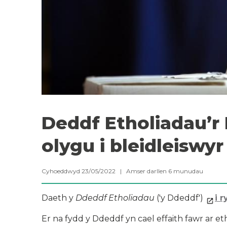
Deddf Etholiadau’r
olygu i bleidleiswy
Cyhoeddwyd 23/05/2022 |
Amser darllen
6
munudau
Daeth y
Ddeddf Etholiadau
('y Ddeddf')
i r
Er na fydd y Ddeddf yn cael effaith fawr ar