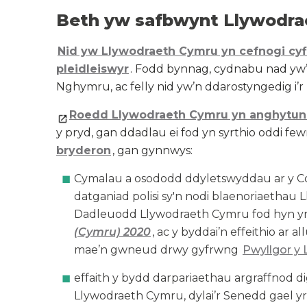
Beth yw safbwynt Llywodr
Nid yw Llywodraeth Cymru yn cefnogi c
pleidleiswyr
. Fodd bynnag, cydnabu nad yw’
Nghymru, ac felly nid yw’n ddarostyngedig i’r
Roedd Llywodraeth Cymru yn anghytu
y pryd, gan ddadlau ei fod yn syrthio oddi f
bryderon
, gan gynnwys:
Cymalau a osododd ddyletswyddau ar y Comis
datganiad polisi sy'n nodi blaenoriaethau 
Dadleuodd Llywodraeth Cymru fod hyn 
(Cymru) 2020
, ac y byddai’n effeithio ar a
mae’n gwneud drwy gyfrwng
Pwyllgor y
effaith y bydd darpariaethau argraffnod di
Llywodraeth Cymru, dylai’r Senedd gael yr 