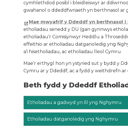
cymhlethdod posibl i bleidleiswyr ar ddiwr
gwahanol o ddeddfwriaeth yn berthnasol ar g
Mae mwyafrif y Ddeddf yn berthnasol i 
etholiadau senedd y DU (gan gynnwys etholaet
etholiadau’r Comisiynwyr Heddlu a Throseddu 
effeithio ar etholiadau datganoledig yng Ngh
a’i hisetholiadau, ac etholiadau lleol Cymru.
Mae’r erthygl hon yn ystyried sut y bydd y D
Cymru ar y Ddeddf, ac a fydd y weithdrefn 
Beth fydd y Ddeddf Etholia
Etholiadau a gadwyd yn ôl yng Nghymru
Etholiadau datganoledig yng Nghymru