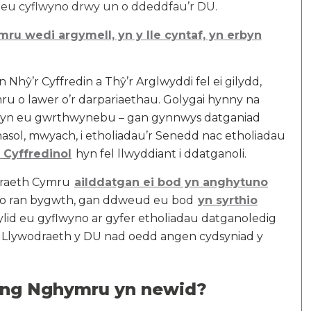
l eu cyflwyno drwy un o ddeddfau’r DU.
ru wedi argymell, yn y lle cyntaf, yn erbyn
n Nhŷ’r Cyffredin a Thŷ’r Arglwyddi fel ei gilydd,
 o lawer o’r darpariaethau. Golygai hynny na
u yn eu gwrthwynebu – gan gynnwys datganiad
nasol, mwyach, i etholiadau’r Senedd nac etholiadau
 Cyffredinol
hyn fel llwyddiant i ddatganoli.
odraeth Cymru
ailddatgan ei bod yn anghytuno
au o ran bygwth, gan ddweud eu bod
yn syrthio
ddylid eu gyflwyno ar gyfer etholiadau datganoledig
Llywodraeth y DU nad oedd angen cydsyniad y
 yng Nghymru yn newid?