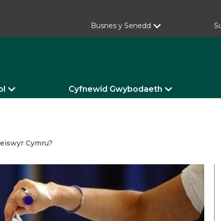
Busnes y Senedd
S
ol
Cyfnewid Gwybodaeth
dleiswyr Cymru?