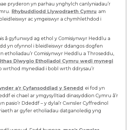
mae pryderon yn parhau ynghylch canlyniadau’r
ymru.
Rhybuddiodd Llywodraeth Cymru
am
i bleidleiswyr ac ymgeiswyr a chymhlethdod i
ais â gyfunwyd ag ethol y Comisiynwyr Heddlu a
d yn ofynnol i bleidleiswyr ddangos dogfen
 yn etholiadau’r Comisiynwyr Heddlu a Throseddu,
thas Diwygio Etholiadol Cymru wedi mynegi
sio wrthod mynediad i bobl wrth ddrysau’r
nder a’r Cyfansoddiad y Senedd
ei fod yn
deddf ei chael ar ymgysylltiad dinasyddion Cymru â’r
 pasio’r Ddeddf – y dylai’r Cwnsler Cyffredinol
iaeth ar gyfer etholiadau datganoledig yng