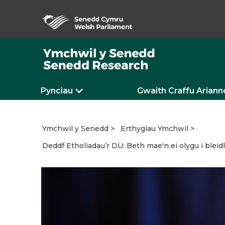
Pynciau
Gwaith Craffu Ariann
Ymchwil y Senedd
Erthyglau Ymchwil
Deddf Etholiadau’r DU: Beth mae'n ei olygu i blei