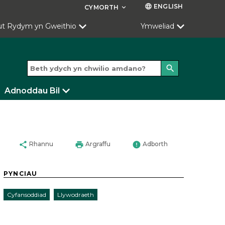
ENGLISH
language
CYMORTH
keyboard_arrow_down
ut Rydym yn Gweithio
Ymweliad
search
Adnoddau Bil
share
print
error
Rhannu
Argraffu
Adborth
PYNCIAU
Cyfansoddiad
Llywodraeth