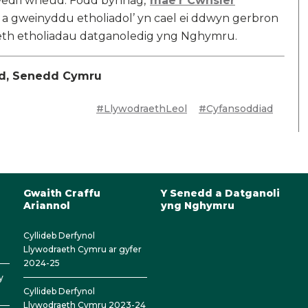
 wedi'i wneud. Fodd bynnag,
mae’r Cwnsler
o a gweinyddu etholiadol’ yn cael ei ddwyn gerbron
eth etholiadau datganoledig yng Nghymru.
dd, Senedd Cymru
#LlywodraethLeol
#Cyfansoddiad
Gwaith Craffu
Y Senedd a Datganoli
Ariannol
yng Nghymru
Cyllideb Derfynol
Llywodraeth Cymru ar gyfer
2024-25
y
Cyllideb Derfynol
Llywodraeth Cymru 2023-24