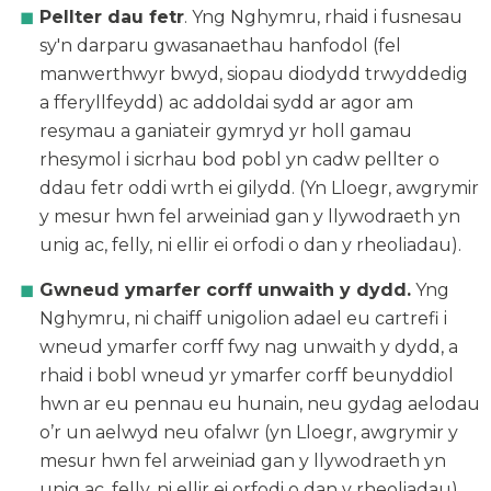
Pellter dau fetr
. Yng Nghymru, rhaid i fusnesau
sy'n darparu gwasanaethau hanfodol (fel
manwerthwyr bwyd, siopau diodydd trwyddedig
a fferyllfeydd) ac addoldai sydd ar agor am
resymau a ganiateir gymryd yr holl gamau
rhesymol i sicrhau bod pobl yn cadw pellter o
ddau fetr oddi wrth ei gilydd. (Yn Lloegr, awgrymir
y mesur hwn fel arweiniad gan y llywodraeth yn
unig ac, felly, ni ellir ei orfodi o dan y rheoliadau).
Gwneud ymarfer corff unwaith y dydd.
Yng
Nghymru, ni chaiff unigolion adael eu cartrefi i
wneud ymarfer corff fwy nag unwaith y dydd, a
rhaid i bobl wneud yr ymarfer corff beunyddiol
hwn ar eu pennau eu hunain, neu gydag aelodau
o’r un aelwyd neu ofalwr (yn Lloegr, awgrymir y
mesur hwn fel arweiniad gan y llywodraeth yn
unig ac, felly, ni ellir ei orfodi o dan y rheoliadau).