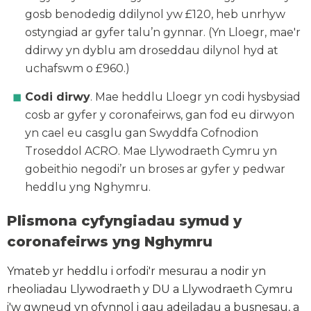
gosb benodedig ddilynol yw £120, heb unrhyw
ostyngiad ar gyfer talu’n gynnar. (Yn Lloegr, mae'r
ddirwy yn dyblu am droseddau dilynol hyd at
uchafswm o £960.)
Codi dirwy
. Mae heddlu Lloegr yn codi hysbysiad
cosb ar gyfer y coronafeirws, gan fod eu dirwyon
yn cael eu casglu gan Swyddfa Cofnodion
Troseddol ACRO. Mae Llywodraeth Cymru yn
gobeithio negodi’r un broses ar gyfer y pedwar
heddlu yng Nghymru.
Plismona cyfyngiadau symud y
coronafeirws yng Nghymru
Ymateb yr heddlu i orfodi'r mesurau a nodir yn
rheoliadau Llywodraeth y DU a Llywodraeth Cymru
i'w gwneud yn ofynnol i gau adeiladau a busnesau, a