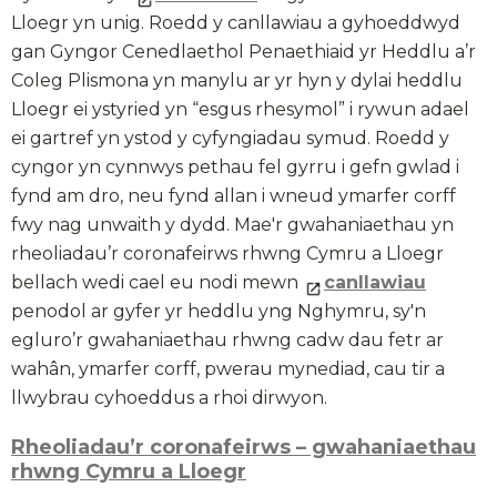
Lloegr yn unig. Roedd y canllawiau a gyhoeddwyd
gan Gyngor Cenedlaethol Penaethiaid yr Heddlu a’r
Coleg Plismona yn manylu ar yr hyn y dylai heddlu
Lloegr ei ystyried yn “esgus rhesymol” i rywun adael
ei gartref yn ystod y cyfyngiadau symud. Roedd y
cyngor yn cynnwys pethau fel gyrru i gefn gwlad i
fynd am dro, neu fynd allan i wneud ymarfer corff
fwy nag unwaith y dydd. Mae'r gwahaniaethau yn
rheoliadau’r coronafeirws rhwng Cymru a Lloegr
bellach wedi cael eu nodi mewn
canllawiau
penodol ar gyfer yr heddlu yng Nghymru, sy'n
egluro’r gwahaniaethau rhwng cadw dau fetr ar
wahân, ymarfer corff, pwerau mynediad, cau tir a
llwybrau cyhoeddus a rhoi dirwyon.
Rheoliadau’r coronafeirws – gwahaniaethau
rhwng Cymru a Lloegr