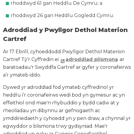
rhoddwyd 61 gan Heddlu De Cymru; a
rhoddwyd 26 gan Heddlu Gogledd Cymru.
Adroddiad y Pwyllgor Dethol Materion
Cartref
Ar 17 Ebrill, cyhoeddodd Pwyllgor Dethol Materion
Cartref Tŷ’r Cyffredin ei
adroddiad plismona
ar
baratoadau'r Swyddfa Gartref ar gyfer y coronafeirws
a’r ymateb iddo.
Dywed yr adroddiad fod ymateb cyffredinol yr
heddlu i’r coronafeirws wedi bod yn gymesur ac yn
effeithiol ond mae'n rhybuddio y bydd cadw at y
rheoliadau yn dibynnu ar gefnogaeth ac
ymddiriedaeth y cyhoedd yn y pen draw, a chynnal yr
egwyddor o blismona trwy gydsyniad. Mae'r
adroddiad yn galw ar Gyngor Cenedlaethol