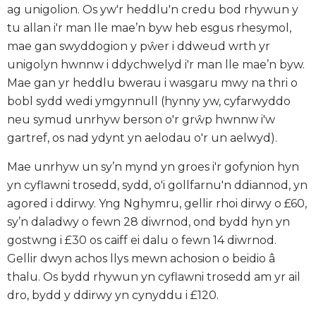
ag unigolion. Os yw'r heddlu'n credu bod rhywun y
tu allan i'r man lle mae’n byw heb esgus rhesymol,
mae gan swyddogion y pŵer i ddweud wrth yr
unigolyn hwnnw i ddychwelyd i'r man lle mae’n byw.
Mae gan yr heddlu bwerau i wasgaru mwy na thri o
bobl sydd wedi ymgynnull (hynny yw, cyfarwyddo
neu symud unrhyw berson o'r grŵp hwnnw i'w
gartref, os nad ydynt yn aelodau o'r un aelwyd).
Mae unrhyw un sy’n mynd yn groes i'r gofynion hyn
yn cyflawni trosedd, sydd, o'i gollfarnu'n ddiannod, yn
agored i ddirwy. Yng Nghymru, gellir rhoi dirwy o £60,
sy’n daladwy o fewn 28 diwrnod, ond bydd hyn yn
gostwng i £30 os caiff ei dalu o fewn 14 diwrnod.
Gellir dwyn achos llys mewn achosion o beidio â
thalu. Os bydd rhywun yn cyflawni trosedd am yr ail
dro, bydd y ddirwy yn cynyddu i £120.