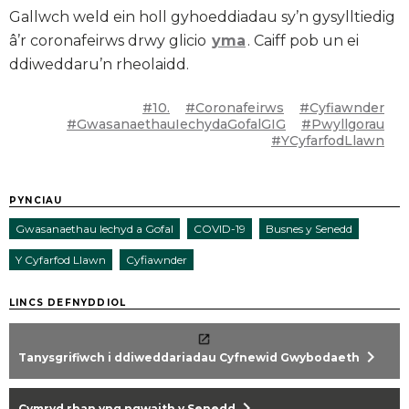
Gallwch weld ein holl gyhoeddiadau sy’n gysylltiedig
â’r coronafeirws drwy glicio
yma
. Caiff pob un ei
ddiweddaru’n rheolaidd.
#10.
#Coronafeirws
#Cyfiawnder
#GwasanaethauIechydaGofalGIG
#Pwyllgorau
#YCyfarfodLlawn
PYNCIAU
Gwasanaethau Iechyd a Gofal
COVID-19
Busnes y Senedd
Y Cyfarfod Llawn
Cyfiawnder
LINCS DEFNYDDIOL
chevron_right
Tanysgrifiwch i ddiweddariadau Cyfnewid Gwybodaeth
chevron_right
Cymryd rhan yng ngwaith y Senedd