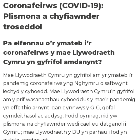
Coronafeirws (COVID-19):
Plismona a chyfiawnder
troseddol
Pa elfennau o’r ymateb i’r
coronafeirws y mae Llywodraeth
Cymru yn gyfrifol amdanynt?
Mae Llywodraeth Cymru yn gyfrifol am yr ymateb i’r
pandemig coronafeirws yng Nghymru o safbwynt
iechyd y cyhoedd. Mae Llywodraeth Cymru’n gyfrifol
am y prif wasanaethau cyhoeddus y mae’r pandemig
yn effeithio arnynt, gan gynnwys y GIG, gofal
cymdeithasol ac addysg. Fodd bynnag, nid yw
plismona na chyfiawnder wedi cael eu datganoli i
Gymru; mae Llywodraeth y DU yn parhau i fod yn