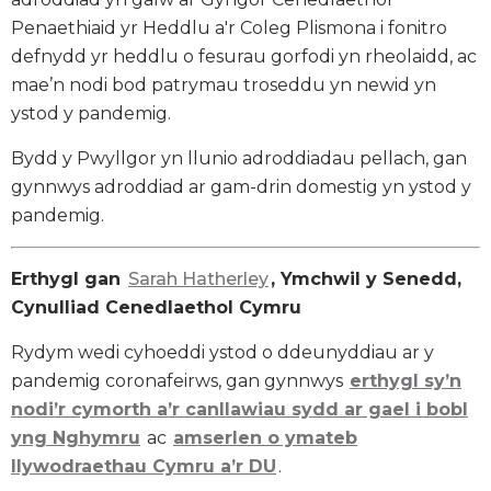
Penaethiaid yr Heddlu a'r Coleg Plismona i fonitro
defnydd yr heddlu o fesurau gorfodi yn rheolaidd, ac
mae’n nodi bod patrymau troseddu yn newid yn
ystod y pandemig.
Bydd y Pwyllgor yn llunio adroddiadau pellach, gan
gynnwys adroddiad ar gam-drin domestig yn ystod y
pandemig.
Erthygl gan
Sarah Hatherley
, Ymchwil y Senedd,
Cynulliad Cenedlaethol Cymru
Rydym wedi cyhoeddi ystod o ddeunyddiau ar y
pandemig coronafeirws, gan gynnwys
erthygl sy’n
nodi’r cymorth a’r canllawiau sydd ar gael i bobl
yng Nghymru
ac
amserlen o ymateb
llywodraethau Cymru a’r DU
.