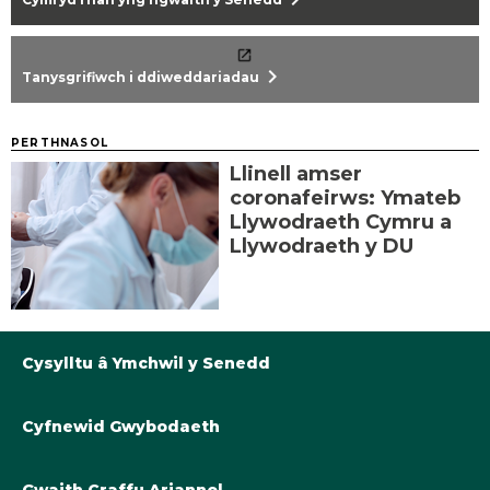
chevron_right
Tanysgrifiwch i ddiweddariadau
PERTHNASOL
Llinell amser
coronafeirws: Ymateb
Llywodraeth Cymru a
Llywodraeth y DU
Cysylltu â Ymchwil y Senedd
Cyfnewid Gwybodaeth
Llyfrgell@Senedd.Cymru
Y Berthynas Academaidd â Senedd Cymru
Gwybodaeth am Ymchwil y Senedd