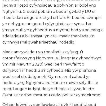
iechyd
i osod cyfyngiadau a gofynion ar bobl yng
Nghymru. Creodd pob un o bedair gwlad y DU ei
rheoliadau diogelu iechyd ei hun. Er bod eu cwmpas
yn debyg, o ran gosod cyfyngiadau ar symud ac
ymgynnull yn gyhoeddus a mynnu bod ystod eang o
adeiladau a busnesau yn cau, mae'r rheoliadau'n
cynnwys rhai gwahaniaethau nodedig.
Mae’r amrywiadau yn rheoliadau cyfyngu’r
coronafeirws yng Nghymru a Lloegr (a gyhoeddwyd
ym mis Mawrth 2020) wedi peri rhywfaint o
ddryswch i’r heddlu a’r cyhoedd. Nid yw plismona
wedi cael ei ddatganoli i Gymru, ond cafodd yr
heddlu yng Nghymru eu hunain mewn sefyllfa lle
roedd angen iddynt ddilyn rheolau Llywodraeth
Cymru ar orfodi mesurau cadw pellter cymdeithasol.
Cyhoeddwyd
canllawiau
ar gyfer heddluoedd