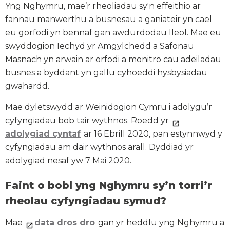
Yng Nghymru, mae’r rheoliadau sy'n effeithio ar
fannau manwerthu a busnesau a ganiateir yn cael
eu gorfodi yn bennaf gan awdurdodau lleol. Mae eu
swyddogion Iechyd yr Amgylchedd a Safonau
Masnach yn arwain ar orfodi a monitro cau adeiladau
busnes a byddant yn gallu cyhoeddi hysbysiadau
gwahardd.
Mae dyletswydd ar Weinidogion Cymru i adolygu’r
cyfyngiadau bob tair wythnos. Roedd yr
adolygiad cyntaf
ar 16 Ebrill 2020, pan estynnwyd y
cyfyngiadau am dair wythnos arall. Dyddiad yr
adolygiad nesaf yw 7 Mai 2020.
Faint o bobl yng Nghymru sy’n torri’r
rheolau cyfyngiadau symud?
Mae
data dros dro
gan yr heddlu yng Nghymru a