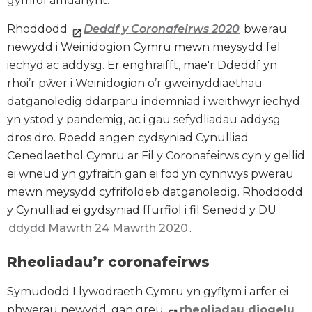
gyfrifol amdanynt.
Rhoddodd
Deddf y Coronafeirws 2020
bwerau
newydd i Weinidogion Cymru mewn meysydd fel
iechyd ac addysg. Er enghraifft, mae'r Ddeddf yn
rhoi’r pŵer i Weinidogion o’r gweinyddiaethau
datganoledig ddarparu indemniad i weithwyr iechyd
yn ystod y pandemig, ac i gau sefydliadau addysg
dros dro. Roedd angen cydsyniad Cynulliad
Cenedlaethol Cymru ar Fil y Coronafeirws cyn y gellid
ei wneud yn gyfraith gan ei fod yn cynnwys pwerau
mewn meysydd cyfrifoldeb datganoledig. Rhoddodd
y Cynulliad ei gydsyniad ffurfiol i fil Senedd y DU
ddydd Mawrth 24 Mawrth 2020
.
Rheoliadau’r coronafeirws
Symudodd Llywodraeth Cymru yn gyflym i arfer ei
phwerau newydd, gan greu
rheoliadau diogelu