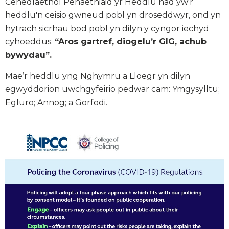
Cenedlaethol Penaethiaid yr Heddlu nad yw'r
heddlu'n ceisio gwneud pobl yn droseddwyr, ond yn
hytrach sicrhau bod pobl yn dilyn y cyngor iechyd
cyhoeddus:
“Aros gartref, diogelu’r GIG, achub
bywydau”.
Mae’r heddlu yng Nghymru a Lloegr yn dilyn
egwyddorion uwchgyfeirio pedwar cam: Ymgysylltu;
Egluro; Annog; a Gorfodi.