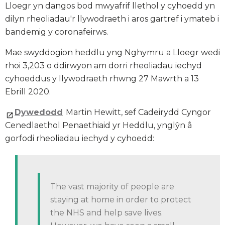
Lloegr yn dangos bod mwyafrif llethol y cyhoedd yn
dilyn rheoliadau'r llywodraeth i aros gartref i ymateb i
bandemig y coronafeirws.
Mae swyddogion heddlu yng Nghymru a Lloegr wedi
rhoi 3,203 o ddirwyon am dorri rheoliadau iechyd
cyhoeddus y llywodraeth rhwng 27 Mawrth a 13
Ebrill 2020.
Dywedodd
Martin Hewitt, sef Cadeirydd Cyngor
Cenedlaethol Penaethiaid yr Heddlu, ynglŷn â
gorfodi rheoliadau iechyd y cyhoedd:
The vast majority of people are
staying at home in order to protect
the NHS and help save lives.