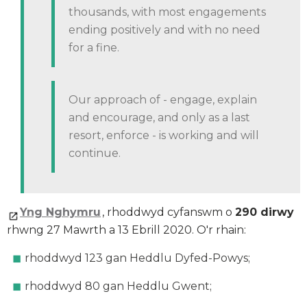
thousands, with most engagements
ending positively and with no need
for a fine.
Our approach of - engage, explain
and encourage, and only as a last
resort, enforce - is working and will
continue.
Yng Nghymru
, rhoddwyd cyfanswm o
290 dirwy
rhwng 27 Mawrth a 13 Ebrill 2020. O'r rhain:
rhoddwyd 123 gan Heddlu Dyfed-Powys;
rhoddwyd 80 gan Heddlu Gwent;