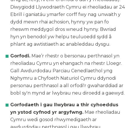
Diwygiodd Llywodraeth Cymru ei rheoliadau ar 24
Ebrill i ganiatáu ymarfer corff fwy nag unwaith y
dydd mewn rhai achosion, hynny yw pan fo
rheswm meddygol dros wneud hynny. Bwriad
hyn yn benodol yw helpu teuluoedd sydd â
phlant ag awtistiaeth ac anableddau dysgu.
Gorfodi.
Mae’r rhestr o bersonau perthnasol yn
rheoliadau Cymru yn ehangach na rhestr Lloegr.
Gall Awdurdodau Parciau Cenedlaethol yng
Nghymru a Chyfoeth Naturiol Cymru ddynodi
personau perthnasol a all orfodi'r gwaharddiad ar
bobl sy'n mynd ar lwybrau neu diroedd a gaewyd.
Gorfodaeth i gau llwybrau a thir cyhoeddus
yn ystod cyfnod yr argyfwng.
Mae rheoliadau
Cymru wedi gosod rhwymedigaeth ar
awdurdodau perthnasol i gau llwybrau