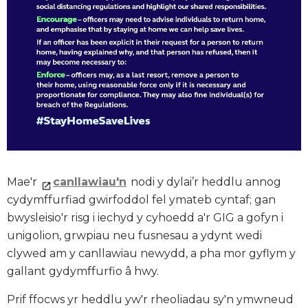
Mae'r
canllawiau'n
nodi y dylai’r heddlu annog
cydymffurfiad gwirfoddol fel ymateb cyntaf; gan
bwysleisio'r risg i iechyd y cyhoedd a'r GIG a gofyn i
unigolion, grwpiau neu fusnesau a ydynt wedi
clywed am y canllawiau newydd, a pha mor gyflym y
gallant gydymffurfio â hwy.
Prif ffocws yr heddlu yw'r rheoliadau sy'n ymwneud