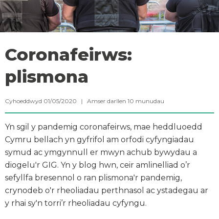
Coronafeirws:
plismona
Cyhoeddwyd 01/05/2020 |
Amser darllen
10
munudau
Yn sgil y pandemig coronafeirws, mae heddluoedd
Cymru bellach yn gyfrifol am orfodi cyfyngiadau
symud ac ymgynnull er mwyn achub bywydau a
diogelu'r GIG. Yn y blog hwn, ceir amlinelliad o’r
sefyllfa bresennol o ran plismona'r pandemig,
crynodeb o'r rheoliadau perthnasol ac ystadegau ar
y rhai sy'n torri’r rheoliadau cyfyngu.