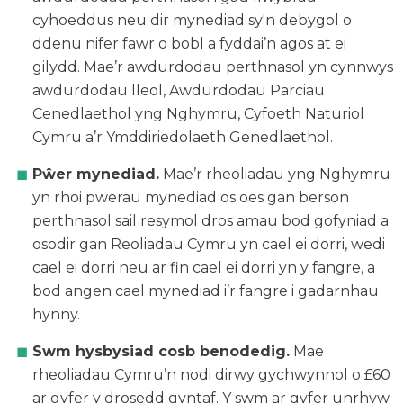
cyhoeddus neu dir mynediad sy'n debygol o
ddenu nifer fawr o bobl a fyddai’n agos at ei
gilydd. Mae’r awdurdodau perthnasol yn cynnwys
awdurdodau lleol, Awdurdodau Parciau
Cenedlaethol yng Nghymru, Cyfoeth Naturiol
Cymru a’r Ymddiriedolaeth Genedlaethol.
Pŵer mynediad.
Mae’r rheoliadau yng Nghymru
yn rhoi pwerau mynediad os oes gan berson
perthnasol sail resymol dros amau bod gofyniad a
osodir gan Reoliadau Cymru yn cael ei dorri, wedi
cael ei dorri neu ar fin cael ei dorri yn y fangre, a
bod angen cael mynediad i’r fangre i gadarnhau
hynny.
Swm hysbysiad cosb benodedig.
Mae
rheoliadau Cymru’n nodi dirwy gychwynnol o £60
ar gyfer y drosedd gyntaf. Y swm ar gyfer unrhyw