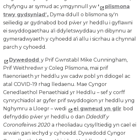
chyfyngu ar symud ac ymgynnull yw
‘
plismona
trwy gydsyniad’
.
Dyma ddull o blismona sy'n
seiliedig ar gydnabod bod pŵer yr heddlu i gyflawni
ei swyddogaethau a'i ddyletswyddau yn dibynnu ar
gymeradwyaeth y cyhoedd a'i allu i sicrhau a chynnal
parch y cyhoedd.
Dywedodd
y Prif Gwnstabl Mike Cunningham,
Prif Weithredwr y Coleg Plismona, mai prif
flaenoriaeth yr heddlu yw cadw pobl yn ddiogel ac
atal COVID-19 rhag lledaenu. Mae Cyngor
Cenedlaethol Penaethiaid yr Heddlu – sef y corff
cynrychiadol ar gyfer prif swyddogion yr heddlu yng
Nghymru a Lloegr – wedi
ei gwneud yn glir
bod
defnyddio pŵer yr heddlu o dan
Ddeddf y
Coronafeirws 2020
a rheoliadau cysylltiedig yn cael ei
arwain gan iechyd y cyhoedd. Dywedodd Cyngor