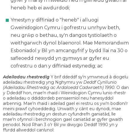
gyfer y rhai sy'n niweidio neu'n gwneud gwaith ar
heneb heb ei awdurdodi;
Ymestyn y diffiniad o "heneb" i alluogi
Gweinidogion Cymru i gofrestru unrhyw beth,
neu grŵp o bethau, sy'n dangos tystiolaeth o
weithgarwch dynol blaenorol. Mae Memorandwm
Esboniadol y Bil yn amcangyfrif y bydd llai na 30 o
safleoedd newydd yn gymwys ar gyfer eu
cofrestru o dan y diffiniad estynedig; ac
Adeiladau rhestredig
Y brif ddeddf sy'n ymwneud â diogelu
adeiladau rhestredig yng Nghymru yw
Deddf Cynllunio
(Adeiladau Rhestredig ac Ardaloedd Cadwraeth) 1990
. O dan
y Ddeddf hon, mae'n rhaid i Weinidogion Cymru lunio rhestr
o adeiladau o ddiddordeb pensaernïol neu hanesyddol
arbennig. Mae'n rhaid i adeilad gael ei restru os yw'n bodloni'r
meini prawf cyhoeddedig. Unwaith y cânt eu dynodi, mae
adeiladau rhestredig yn destun cyfundrefn ganiatâd, lle
mae'n ofynnol i berchnogion gael caniatâd ar gyfer gwaith
penodol. Nod Rhan 3 o'r Bil yw diwygio Deddf 1990 yn y
ffyrdd allweddol canlynol: