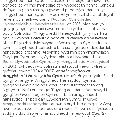
amgylchedd hanesyddol ac asedion hanesyddol mewn ardal
benodol ac yn rhoi mynediad at y wybodaeth honno. Cânt eu
defnyddio gan y rhai sy'n gwneud penderfyniadau am yr
amgylchedd hanesyddol. Mae'r Bil yn rhoi sail statudol iddynt,
fel yr argymhellwyd gan y
Pwyllgor Cymunedau,
Cydraddoldeb a Llywodraeth Leol
yn 2013. Mae hyn yn
golygu y bydd yn rhaid i awdurdodau cynllunio lleol sicrhau
bod y Cofnodion Amgylchedd Hanesyddol hyn yn parhau i
gael eu cynnal.
Cofrestr o barciau a gerddi hanesyddol
Mae'r Bil yn rhoi dyletswydd ar Weinidogion Cymru i lunio,
cynnal a chyhoeddi cofrestr o barciau a gerddi o ddiddordeb
hanesyddol arbennig. Argymhellwyd hyn gan ymchwiliad y
Pwyllgor Cymunedau, Cydraddoldeb a Llywodraeth Leol i
Bolisi Llywodraeth Cymru ar yr Amgylchedd Hanesyddol
yn 2013. Cyhoeddwyd cofrestr anstatudol mewn cyfres o
gyfrolau rhwng 1994 a 2007.
Panel Cynghori ar
Amgylchedd Hanesyddol Cymru
Mae'r Bil yn sefydlu Panel
Cynghori ar gyfer Amgylchedd Hanesyddol Cymru, i
gynghori Gweinidogion Cymru ar bolisi treftadaeth yng
Nghymru. Ni fu erioed gorff gydag aelodau a benodwyd i
gynghori Gweinidogion Cymru ar bolisi amgylchedd
hanesyddol, er bod gan Lywodraeth Cymru
Grŵp
Amgylchedd Hanesyddol
ar hyn o bryd. Nid oes gan y Grŵp
hwn aelodau wedi'u penodi, ond mae'n fforwm o sefydliadau
sydd â diddordeb yn yr amgylchedd hanesyddol.
Gwaith