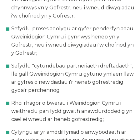
chynnwys yn y Gofrestr, neu i wneud diwygiadau
i'w chofnod yn y Gofrestr;
Sefydlu proses adolygu ar gyfer penderfyniadau
Gweinidogion Cymru i gynnwys heneb yn y
Gofrestr, neu i wneud diwygiadau i'w chofnod yn
y Gofrestr;
Sefydlu "cytundebau partneriaeth dreftadaeth",
lle gall Gweinidogion Cymru gytuno ymlaen llaw
ar gyfres o newidiadau i'r heneb gofrestredig
gyda'r perchennog;
Rhoi rhagor o bwerau i Weinidogion Cymru i
weithredu pan fydd gwaith anawdurdodedig yn
cael ei wneud ar heneb gofrestredig;
Cyfyngu ar yr amddiffyniad o anwybodaeth ar