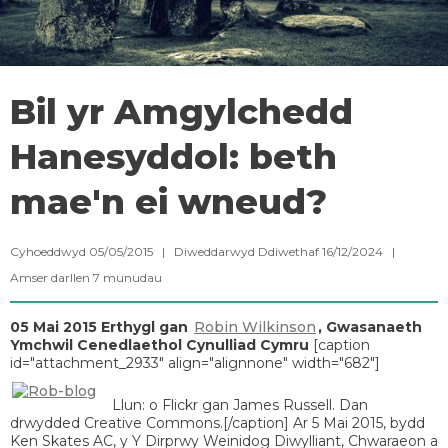
Bil yr Amgylchedd
Hanesyddol: beth
mae'n ei wneud?
Cyhoeddwyd 05/05/2015 | Diweddarwyd Ddiwethaf 16/12/2024 |
Amser darllen
7
munudau
05 Mai 2015
Erthygl gan
Robin Wilkinson
, Gwasanaeth
Ymchwil Cenedlaethol Cynulliad Cymru
[caption
id="attachment_2933" align="alignnone" width="682"]
Llun: o Flickr gan James Russell. Dan
drwydded Creative Commons.[/caption] Ar 5 Mai 2015, bydd
Ken Skates AC, y Y Dirprwy Weinidog Diwylliant, Chwaraeon a