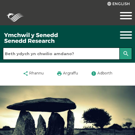
ENGLISH
language
search
share
print
error
Rhannu
Argraffu
Adborth