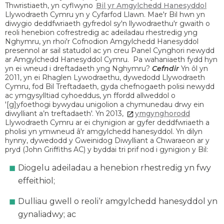
Thwristiaeth, yn cyflwyno
Bil yr Amgylchedd Hanesyddol
Llywodraeth Cymru yn y Cyfarfod Llawn. Mae'r Bil hwn yn
diwygio deddfwriaeth gyfredol sy'n llywodraethu'r gwaith o
reoli henebion cofrestredig ac adeiladau rhestredig yng
Nghymru, yn rhoi'r Cofnodion Amgylchedd Hanesyddol
presennol ar sail statudol ac yn creu Panel Cynghori newydd
ar Amgylchedd Hanesyddol Cymru. Pa wahaniaeth fydd hyn
yn ei wneud i dreftadaeth yng Nghymru?
Cefndir
Yn ôl yn
2011, yn ei Rhaglen Lywodraethu, dywedodd Llywodraeth
Cymru, fod Bil Treftadaeth, gyda chefnogaeth polisi newydd
ac ymgysylltiad cyhoeddus, yn ffordd allweddol o
'[g]yfoethogi bywydau unigolion a chymunedau drwy ein
diwylliant a’n treftadaeth'. Yn 2013,
ymgynghorodd
Llywodraeth Cymru ar ei chynigion ar gyfer deddfwriaeth a
pholisi yn ymwneud â'r amgylchedd hanesyddol. Yn dilyn
hynny, dywedodd y Gweinidog Diwylliant a Chwaraeon ar y
pryd (John Griffiths AC) y byddai tri prif nod i gynigion y Bil:
Diogelu adeiladau a henebion rhestredig yn fwy
effeithiol;
Dulliau gwell o reoli‘r amgylchedd hanesyddol yn
gynaliadwy; ac