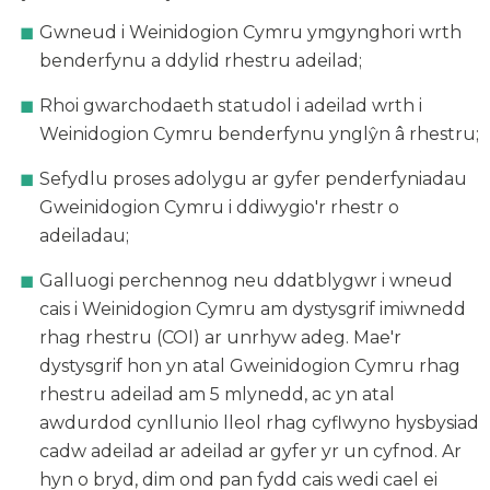
Gwneud i Weinidogion Cymru ymgynghori wrth
benderfynu a ddylid rhestru adeilad;
Rhoi gwarchodaeth statudol i adeilad wrth i
Weinidogion Cymru benderfynu ynglŷn â rhestru;
Sefydlu proses adolygu ar gyfer penderfyniadau
Gweinidogion Cymru i ddiwygio'r rhestr o
adeiladau;
Galluogi perchennog neu ddatblygwr i wneud
cais i Weinidogion Cymru am dystysgrif imiwnedd
rhag rhestru (COI) ar unrhyw adeg. Mae'r
dystysgrif hon yn atal Gweinidogion Cymru rhag
rhestru adeilad am 5 mlynedd, ac yn atal
awdurdod cynllunio lleol rhag cyflwyno hysbysiad
cadw adeilad ar adeilad ar gyfer yr un cyfnod. Ar
hyn o bryd, dim ond pan fydd cais wedi cael ei