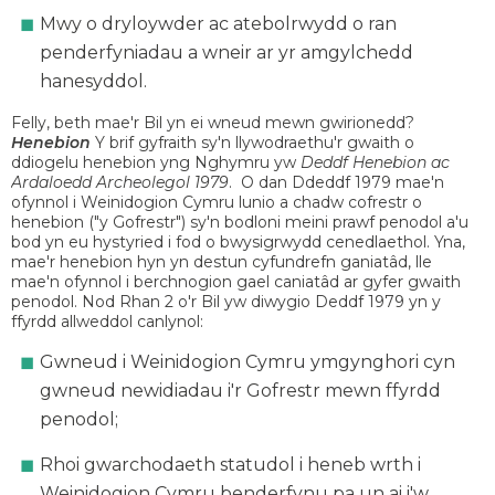
Mwy o dryloywder ac atebolrwydd o ran
penderfyniadau a wneir ar yr amgylchedd
hanesyddol.
Felly, beth mae'r Bil yn ei wneud mewn gwirionedd?
Henebion
Y brif gyfraith sy'n llywodraethu'r gwaith o
ddiogelu henebion yng Nghymru yw
Deddf Henebion ac
Ardaloedd Archeolegol 1979
. O dan Ddeddf 1979 mae'n
ofynnol i Weinidogion Cymru lunio a chadw cofrestr o
henebion ("y Gofrestr") sy'n bodloni meini prawf penodol a'u
bod yn eu hystyried i fod o bwysigrwydd cenedlaethol. Yna,
mae'r henebion hyn yn destun cyfundrefn ganiatâd, lle
mae'n ofynnol i berchnogion gael caniatâd ar gyfer gwaith
penodol. Nod Rhan 2 o'r Bil yw diwygio Deddf 1979 yn y
ffyrdd allweddol canlynol:
Gwneud i Weinidogion Cymru ymgynghori cyn
gwneud newidiadau i'r Gofrestr mewn ffyrdd
penodol;
Rhoi gwarchodaeth statudol i heneb wrth i
Weinidogion Cymru benderfynu pa un ai i'w