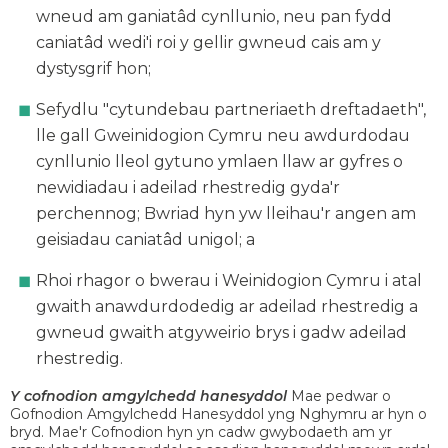
wneud am ganiatâd cynllunio, neu pan fydd
caniatâd wedi'i roi y gellir gwneud cais am y
dystysgrif hon;
Sefydlu "cytundebau partneriaeth dreftadaeth",
lle gall Gweinidogion Cymru neu awdurdodau
cynllunio lleol gytuno ymlaen llaw ar gyfres o
newidiadau i adeilad rhestredig gyda'r
perchennog; Bwriad hyn yw lleihau'r angen am
geisiadau caniatâd unigol; a
Rhoi rhagor o bwerau i Weinidogion Cymru i atal
gwaith anawdurdodedig ar adeilad rhestredig a
gwneud gwaith atgyweirio brys i gadw adeilad
rhestredig.
Y cofnodion amgylchedd hanesyddol
Mae pedwar o
Gofnodion Amgylchedd Hanesyddol yng Nghymru ar hyn o
bryd. Mae'r Cofnodion hyn yn cadw gwybodaeth am yr