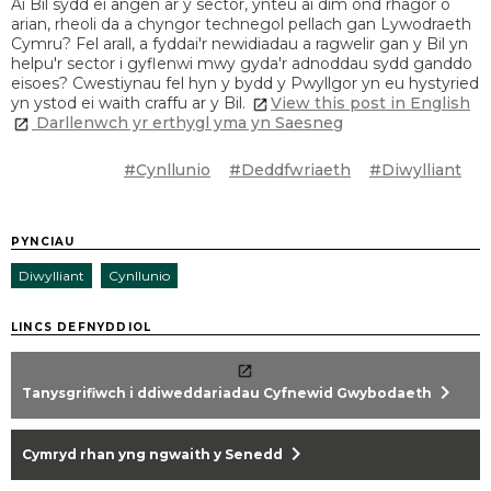
Ai Bil sydd ei angen ar y sector, ynteu ai dim ond rhagor o
arian, rheoli da a chyngor technegol pellach gan Lywodraeth
Cymru? Fel arall, a fyddai'r newidiadau a ragwelir gan y Bil yn
helpu'r sector i gyflenwi mwy gyda'r adnoddau sydd ganddo
eisoes? Cwestiynau fel hyn y bydd y Pwyllgor yn eu hystyried
yn ystod ei waith craffu ar y Bil.
View this post in English
Darllenwch yr erthygl yma yn Saesneg
#Cynllunio
#Deddfwriaeth
#Diwylliant
PYNCIAU
Diwylliant
Cynllunio
LINCS DEFNYDDIOL
chevron_right
Tanysgrifiwch i ddiweddariadau Cyfnewid Gwybodaeth
chevron_right
Cymryd rhan yng ngwaith y Senedd