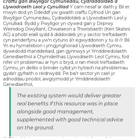
Craffu gan Bwyllgor Cymunedau, Cydraddoldeb a
Llywodraeth Leol y Cynulliad
Y cam nesaf ar daith y Bil er
mwyn dod yn Ddeddf yw gwaith craffu Cyfnod Un gan
Bwyllgor Cymunedau, Cydraddoldeb a Llywodraeth Leol y
Cynulliad. Bydd y Pwyllgor yn clywed gan y Dirprwy
Weinidog Diwylliant, Chwaraeon a Thwristiaeth (Ken Skates
AC) a phobl eraill sydd â diddordeb yn y sector treftadaeth
cyn penderfynu a yw'n cytuno â'r egwyddorion y tu ôl i'r Bil.
Yn eu hymatebion i ymgynghoriad Llywodraeth Cymru,
dywedodd rhanddeiliaid, gan gynnwys yr Ymddiriedolaeth
Genedlaethol a Chymdeithas Llywodraeth Leol Cymru, fod
nifer o'r problemau ar hyn o bryd, o ran rheoli treftadaeth
Cymru, yn deillio o brinder cyllid yn hytrach na phroblemau
gyda'r gyfraith o reidrwydd. Pe bai'r sector yn cael yr
adnoddau priodol, awgrymodd yr Ymddiriedolaeth
Genedlaethol,
The existing system would deliver greater
real benefits if this resource was in place
alongside good management,
supplemented with good technical advice
on the ground.