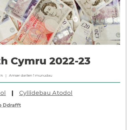
th Cymru 2022-23
024 |
Amser darllen
1
munudau
ol
|
Cyllidebau Atodol
b Ddrafft