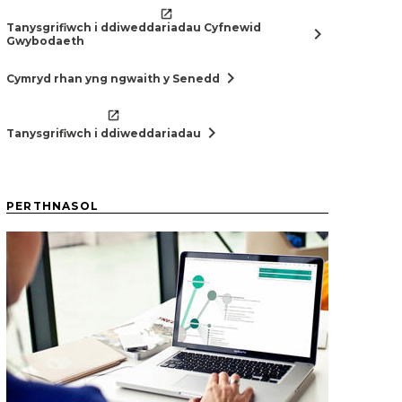
Tanysgrifiwch i ddiweddariadau Cyfnewid
chevron_right
Gwybodaeth
chevron_right
Cymryd rhan yng ngwaith y Senedd
chevron_right
Tanysgrifiwch i ddiweddariadau
PERTHNASOL