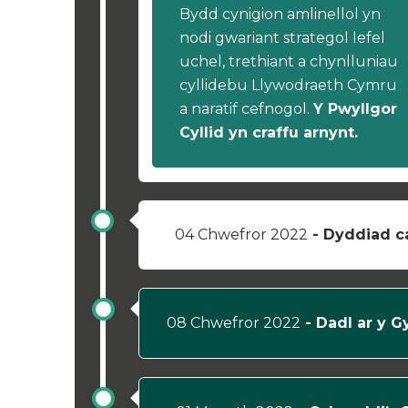
Bydd cynigion amlinellol yn
nodi gwariant strategol lefel
uchel, trethiant a chynlluniau
cyllidebu Llywodraeth Cymru
a naratif cefnogol.
Y Pwyllgor
Cyllid yn craffu arnynt.
04 Chwefror 2022
- Dyddiad c
08 Chwefror 2022
- Dadl ar y G