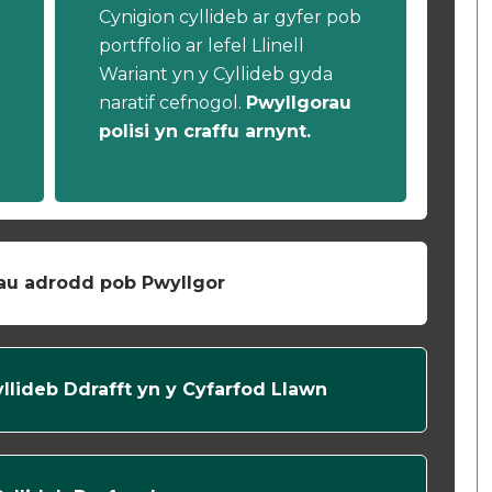
Cynigion cyllideb ar gyfer pob
portffolio ar lefel Llinell
Wariant yn y Cyllideb gyda
naratif cefnogol.
Pwyllgorau
polisi yn craffu arnynt.
au adrodd pob Pwyllgor
yllideb Ddrafft yn y Cyfarfod Llawn