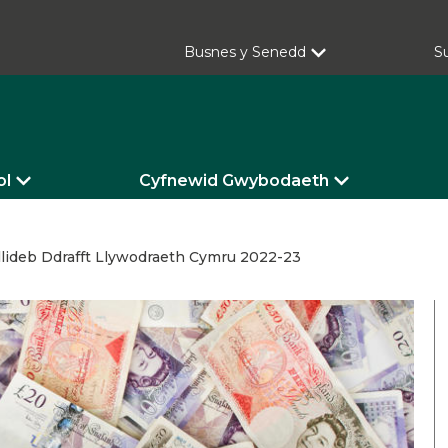
Busnes y Senedd
S
ol
Cyfnewid Gwybodaeth
llideb Ddrafft Llywodraeth Cymru 2022-23