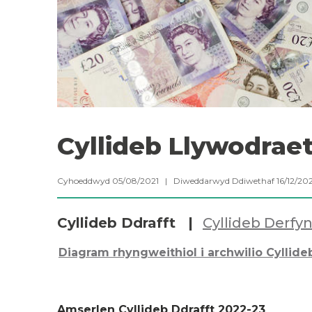
Cyllideb Llywodrae
Cyhoeddwyd 05/08/2021 | Diweddarwyd Ddiwethaf 16/12/2
Cyllideb Ddrafft |
Cyllideb Derfyn
Diagram rhyngweithiol i archwilio Cyllide
Amserlen Cyllideb Ddrafft 2022-23