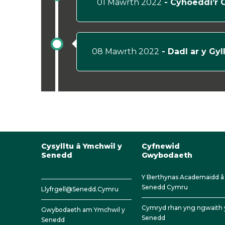
01 Mawrth 2022
- Cyhoeddi’r C
08 Mawrth 2022
- Dadl ar y Gyl
Cysylltu â Ymchwil y
Cyfnewid
Senedd
Gwybodaeth
Y Berthynas Academaidd â
Senedd Cymru
Llyfrgell@Senedd.Cymru
Cymryd rhan yng ngwaith 
Gwybodaeth am Ymchwil y
Senedd
Senedd