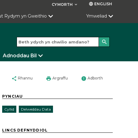
ENGLISH
language
CYMORTH
keyboard_arrow_down
ut Rydym yn Gweithio
Ymweliad
search
Adnoddau Bil
share
print
error
Rhannu
Argraffu
Adborth
PYNCIAU
Cyllid
Delweddau Data
LINCS DEFNYDDIOL