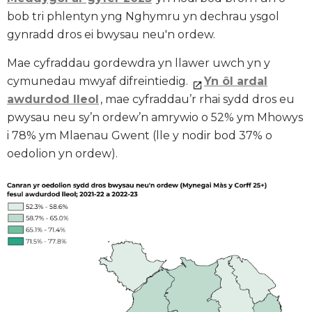
bob tri phlentyn yng Nghymru yn dechrau ysgol
gynradd dros ei bwysau neu'n ordew.
Mae cyfraddau gordewdra yn llawer uwch yn y
cymunedau mwyaf difreintiedig.
Yn ôl ardal
awdurdod lleol
, mae cyfraddau’r rhai sydd dros eu
pwysau neu sy’n ordew’n amrywio o 52% ym Mhowys
i 78% ym Mlaenau Gwent (lle y nodir bod 37% o
oedolion yn ordew).