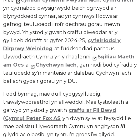
yn cydnabod pwysigrwydd beichiogrwydd a’r
blynyddoedd cynnar, ac yn cynnwys ffocws ar
gefnogi teuluoedd i roi’r dechrau gorau mewn
bywyd. Yn ystod y gwaith craffu diweddar ar y
gyllideb ddrafft ar gyfer 2024-25,
cyfeiriodd y
Dirprwy Weinidog
at fuddsoddiad parhaus
Llywodraeth Cymru yn y rhaglenni
Sgiliau Maeth
am Oes
a
Chychwyn Iach
, gan nodi bod cyfradd y
teuluoedd sy'n manteisio ar dalebau Cychwyn Iach
bellach gyda'r gorau yn y DU.
Fodd bynnag, mae dull cydgysylltiedig,
trawslywodraethol yn allweddol. Mae tystiolaeth a
gafwyd yn ystod y gwaith
craffu ar Fil Bwyd
(Cymru) Peter Fox AS
yn dwyn sylw at feysydd lle
mae polisïau Llywodraeth Cymru yn anghyson â’i
gilydd ac o bosibl yn tynnu’n groes i’w gilydd.