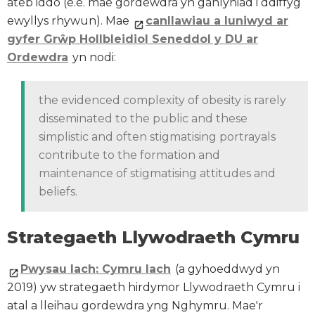
ateb iddo (e.e. mae gordewdra yn ganlyniad i ddiffyg
ewyllys rhywun). Mae
canllawiau a luniwyd ar
gyfer Grŵp Hollbleidiol Seneddol y DU ar
Ordewdra
yn nodi:
the evidenced complexity of obesity is rarely
disseminated to the public and these
simplistic and often stigmatising portrayals
contribute to the formation and
maintenance of stigmatising attitudes and
beliefs.
Strategaeth Llywodraeth Cymru
Pwysau Iach: Cymru Iach
(a gyhoeddwyd yn
2019) yw strategaeth hirdymor Llywodraeth Cymru i
atal a lleihau gordewdra yng Nghymru. Mae'r