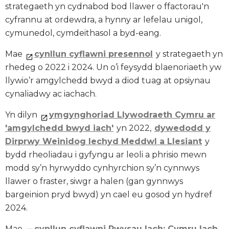
strategaeth yn cydnabod bod llawer o ffactorau'n
cyfrannu at ordewdra, a hynny ar lefelau unigol,
cymunedol, cymdeithasol a byd-eang.
Mae
cynllun cyflawni presennol
y strategaeth yn
rhedeg o 2022 i 2024. Un o’i feysydd blaenoriaeth yw
llywio’r amgylchedd bwyd a diod tuag at opsiynau
cynaliadwy ac iachach.
Yn dilyn
ymgynghoriad Llywodraeth Cymru ar
'amgylchedd bwyd iach'
yn 2022,
dywedodd y
Dirprwy Weinidog Iechyd Meddwl a Llesiant
y
bydd rheoliadau i gyfyngu ar leoli a phrisio mewn
modd sy’n hyrwyddo cynhyrchion sy’n cynnwys
llawer o fraster, siwgr a halen (gan gynnwys
bargeinion pryd bwyd) yn cael eu gosod yn hydref
2024.
Mae
cynllun cyflawni Pwysau Iach: Cymru Iach