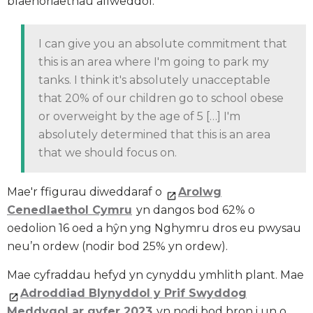
blaenoriaethau allweddol:
I can give you an absolute commitment that
this is an area where I'm going to park my
tanks. I think it's absolutely unacceptable
that 20% of our children go to school obese
or overweight by the age of 5 […] I'm
absolutely determined that this is an area
that we should focus on.
Mae'r ffigurau diweddaraf o
Arolwg
Cenedlaethol Cymru
yn dangos bod 62% o
oedolion 16 oed a hŷn yng Nghymru dros eu pwysau
neu’n ordew (nodir bod 25% yn ordew).
Mae cyfraddau hefyd yn cynyddu ymhlith plant. Mae
Adroddiad Blynyddol y Prif Swyddog
Meddygol ar gyfer 2023
yn nodi bod bron i un o