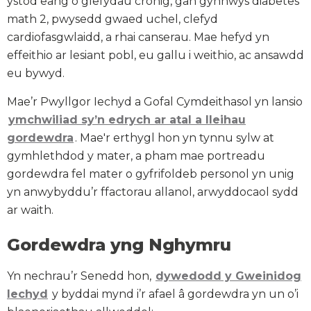
ystod eang o glefydau cronig, gan gynnwys diabetes
math 2, pwysedd gwaed uchel, clefyd
cardiofasgwlaidd, a rhai canserau. Mae hefyd yn
effeithio ar lesiant pobl, eu gallu i weithio, ac ansawdd
eu bywyd.
Mae’r Pwyllgor Iechyd a Gofal Cymdeithasol yn lansio
ymchwiliad sy’n edrych ar atal a lleihau
gordewdra
. Mae'r erthygl hon yn tynnu sylw at
gymhlethdod y mater, a pham mae portreadu
gordewdra fel mater o gyfrifoldeb personol yn unig
yn anwybyddu’r ffactorau allanol, arwyddocaol sydd
ar waith.
Gordewdra yng Nghymru
Yn nechrau’r Senedd hon,
dywedodd y Gweinidog
Iechyd
y byddai mynd i’r afael â gordewdra yn un o’i