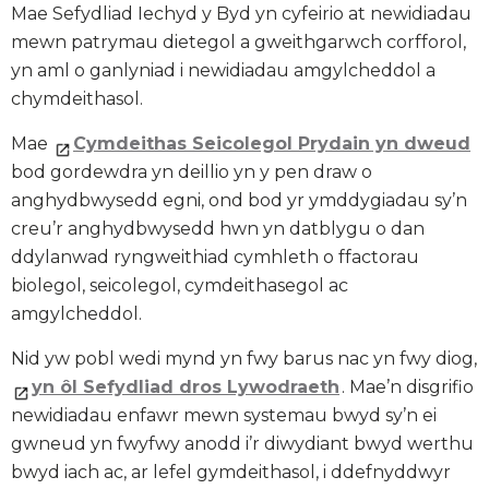
Mae Sefydliad Iechyd y Byd yn cyfeirio at newidiadau
mewn patrymau dietegol a gweithgarwch corfforol,
yn aml o ganlyniad i newidiadau amgylcheddol a
chymdeithasol.
Mae
Cymdeithas Seicolegol Prydain yn dweud
bod gordewdra yn deillio yn y pen draw o
anghydbwysedd egni, ond bod yr ymddygiadau sy’n
creu’r anghydbwysedd hwn yn datblygu o dan
ddylanwad ryngweithiad cymhleth o ffactorau
biolegol, seicolegol, cymdeithasegol ac
amgylcheddol.
Nid yw pobl wedi mynd yn fwy barus nac yn fwy diog,
yn ôl Sefydliad dros Lywodraeth
. Mae’n disgrifio
newidiadau enfawr mewn systemau bwyd sy’n ei
gwneud yn fwyfwy anodd i’r diwydiant bwyd werthu
bwyd iach ac, ar lefel gymdeithasol, i ddefnyddwyr