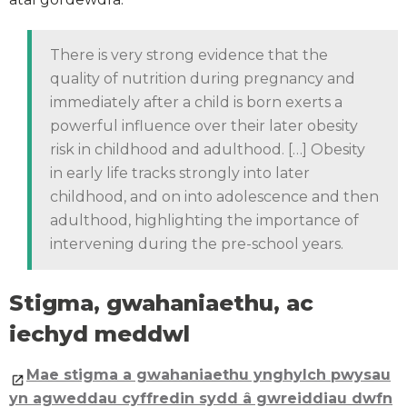
There is very strong evidence that the
quality of nutrition during pregnancy and
immediately after a child is born exerts a
powerful influence over their later obesity
risk in childhood and adulthood. […] Obesity
in early life tracks strongly into later
childhood, and on into adolescence and then
adulthood, highlighting the importance of
intervening during the pre-school years.
Stigma, gwahaniaethu, ac
iechyd meddwl
Mae stigma a gwahaniaethu ynghylch pwysau
yn agweddau cyffredin sydd â gwreiddiau dwfn