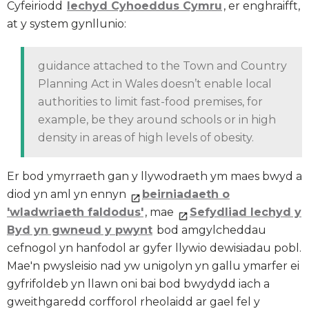
Cyfeiriodd
Iechyd Cyhoeddus Cymru
, er enghraifft,
at y system gynllunio:
guidance attached to the Town and Country
Planning Act in Wales doesn’t enable local
authorities to limit fast-food premises, for
example, be they around schools or in high
density in areas of high levels of obesity.
Er bod ymyrraeth gan y llywodraeth ym maes bwyd a
diod yn aml yn ennyn
beirniadaeth o
'wladwriaeth faldodus'
, mae
Sefydliad Iechyd y
Byd yn gwneud y pwynt
bod amgylcheddau
cefnogol yn hanfodol ar gyfer llywio dewisiadau pobl.
Mae'n pwysleisio nad yw unigolyn yn gallu ymarfer ei
gyfrifoldeb yn llawn oni bai bod bwydydd iach a
gweithgaredd corfforol rheolaidd ar gael fel y