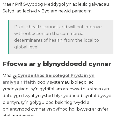
Mae’r Prif Swyddog Meddygol yn adleisio galwadau
Sefydliad Iechyd y Byd am newid paradeim:
Public health cannot and will not improve
without action on the commercial
determinants of health, from the local to
global level.
Ffocws ar y blynyddoedd cynnar
Mae
Cymdeithas Seicolegol Prydain yn
amlygu’r ffaith
bod y systemau biolegol ac
ymddygiadol sy’n gyfrifol am archwaeth a straen yn
datblygu fwyaf yn ystod blynyddoedd cyntaf bywyd
plentyn, sy’n golygu bod beichiogrwydd a
phlentyndod cynnar yn gyfnod hollbwysig ar gyfer
atal gordewdra: