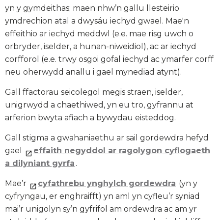
yn y gymdeithas; maen nhw’n gallu llesteirio
ymdrechion atal a dwysáu iechyd gwael. Mae'n
effeithio ar iechyd meddwl (e.e. mae risg uwch o
orbryder, iselder, a hunan-niweidiol), ac ar iechyd
corfforol (e.e. trwy osgoi gofal iechyd ac ymarfer corff
neu oherwydd anallu i gael mynediad atynt).
Gall ffactorau seicolegol megis straen, iselder,
unigrwydd a chaethiwed, yn eu tro, gyfrannu at
arferion bwyta afiach a bywydau eisteddog.
Gall stigma a gwahaniaethu ar sail gordewdra hefyd
gael
effaith negyddol ar ragolygon cyflogaeth
a dilyniant gyrfa
.
Mae’r
cyfathrebu ynghylch gordewdra
(yn y
cyfryngau, er enghraifft) yn aml yn cyfleu’r syniad
mai’r unigolyn sy’n gyfrifol am ordewdra ac am yr