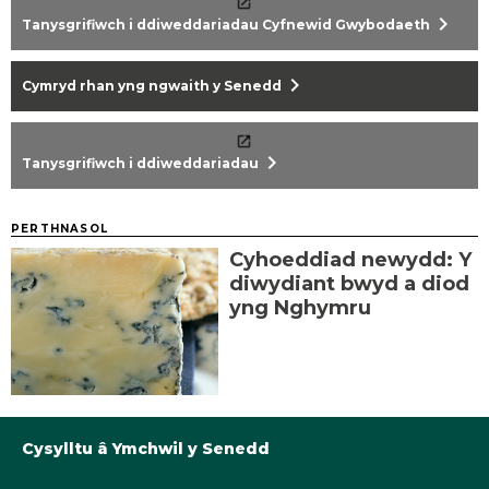
chevron_right
Tanysgrifiwch i ddiweddariadau Cyfnewid Gwybodaeth
chevron_right
Cymryd rhan yng ngwaith y Senedd
chevron_right
Tanysgrifiwch i ddiweddariadau
PERTHNASOL
Cyhoeddiad newydd: Y
diwydiant bwyd a diod
yng Nghymru
Cysylltu â Ymchwil y Senedd