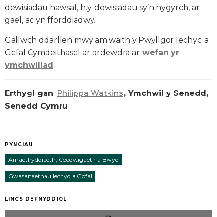
dewisiadau hawsaf, h.y. dewisiadau sy’n hygyrch, ar
gael, ac yn fforddiadwy.
Gallwch ddarllen mwy am waith y Pwyllgor Iechyd a
Gofal Cymdeithasol ar ordewdra ar
wefan yr
ymchwiliad
.
Erthygl gan
Philippa Watkins
, Ymchwil y Senedd,
Senedd Cymru
PYNCIAU
Amaethyddiaeth, Coedwigaeth a Bwyd
Gwasanaethau Iechyd a Gofal
LINCS DEFNYDDIOL