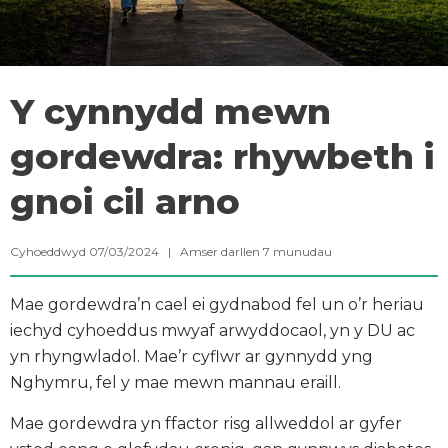
Y cynnydd mewn
gordewdra: rhywbeth i
gnoi cil arno
Cyhoeddwyd 07/03/2024 |
Amser darllen
7
munudau
Mae gordewdra’n cael ei gydnabod fel un o’r heriau
iechyd cyhoeddus mwyaf arwyddocaol, yn y DU ac
yn rhyngwladol. Mae’r cyflwr ar gynnydd yng
Nghymru, fel y mae mewn mannau eraill.
Mae gordewdra yn ffactor risg allweddol ar gyfer