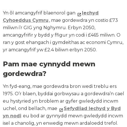
Yn ôl amcangyfrif blaenorol gan
Iechyd
Cyhoeddus Cymru
, mae gordewdra yn costio £73
miliwn i’r GIG yng Nghymru. Erbyn 2050,
amcangyfrifir y bydd y ffigur yn codi i £465 miliwn. O
ran y gost ehangach i gymdeithas ac economi Cymru,
yr amcangyfrif yw £2.4 biliwn erbyn 2050.
Pam mae cynnydd mewn
gordewdra?
Yn fyd-eang, mae gordewdra bron wedi treblu ers
1975. O’r blaen, byddai gorbwysau a gordewdra’n cael
eu hystyried yn broblem ar gyfer gwledydd incwm
uchel, ond bellach, mae
Sefydliad Iechyd y Byd
yn nodi
eu bod ar gynnydd mewn gwledydd incwm
isel a chanolig, yn enwedig mewn ardaloedd trefol.