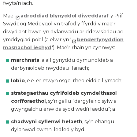
fwyta’n iach.
Mae
adroddiad blynyddol diweddaraf
y Prif
Swyddog Meddygol yn trafod y ffyrdd y mae'r
diwydiant bwyd yn dylanwadu ar ddewisiadau ac
ymddygiad pobl (a elwir yn '
benderfynyddion
masnachol iechyd
'). Mae’r rhain yn cynnwys:
marchnata
, a all gynyddu dymunoldeb a
derbynioldeb nwyddau llai iach;
lobïo
, e.e. er mwyn osgoi rheoleiddio llymach;
strategaethau cyfrifoldeb cymdeithasol
corfforaethol
, sy’n gallu “dargyfeirio sylw a
gwyngalchu enw da sydd wedi’i faeddu”; a
chadwyni cyflenwi helaeth
, sy'n ehangu
dylanwad cwmni ledled y byd.