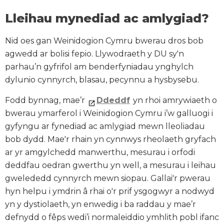
Lleihau mynediad ac amlygiad?
Nid oes gan Weinidogion Cymru bwerau dros bob
agwedd ar bolisi fepio. Llywodraeth y DU sy'n
parhau’n gyfrifol am benderfyniadau ynghylch
dylunio cynnyrch, blasau, pecynnu a hysbysebu.
Fodd bynnag, mae’r
Ddeddf
yn rhoi amrywiaeth o
bwerau ymarferol i Weinidogion Cymru i’w galluogi i
gyfyngu ar fynediad ac amlygiad mewn lleoliadau
bob dydd. Mae'r rhain yn cynnwys rheolaeth gryfach
ar yr amgylchedd manwerthu, mesurau i orfodi
deddfau oedran gwerthu yn well, a mesurau i leihau
gwelededd cynnyrch mewn siopau. Gallai'r pwerau
hyn helpu i ymdrin â rhai o'r prif ysgogwyr a nodwyd
yn y dystiolaeth, yn enwedig i ba raddau y mae’r
defnydd o fêps wedi’i normaleiddio ymhlith pobl ifanc