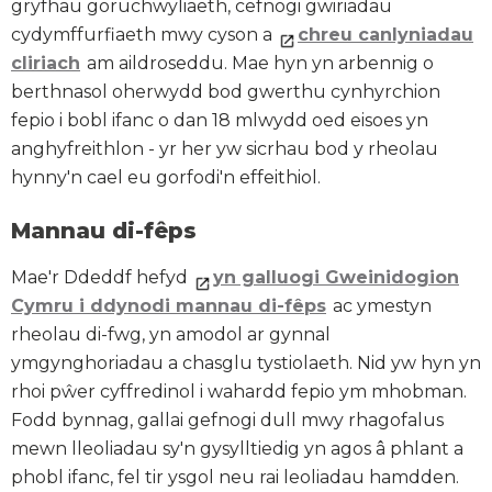
gryfhau goruchwyliaeth, cefnogi gwiriadau
cydymffurfiaeth mwy cyson a
chreu canlyniadau
cliriach
am aildroseddu. Mae hyn yn arbennig o
berthnasol oherwydd bod gwerthu cynhyrchion
fepio i bobl ifanc o dan 18 mlwydd oed eisoes yn
anghyfreithlon - yr her yw sicrhau bod y rheolau
hynny'n cael eu gorfodi'n effeithiol.
Mannau di-fêps
Mae'r Ddeddf hefyd
yn galluogi Gweinidogion
Cymru i ddynodi mannau di-fêps
ac ymestyn
rheolau di-fwg, yn amodol ar gynnal
ymgynghoriadau a chasglu tystiolaeth. Nid yw hyn yn
rhoi pŵer cyffredinol i wahardd fepio ym mhobman.
Fodd bynnag, gallai gefnogi dull mwy rhagofalus
mewn lleoliadau sy'n gysylltiedig yn agos â phlant a
phobl ifanc, fel tir ysgol neu rai leoliadau hamdden.