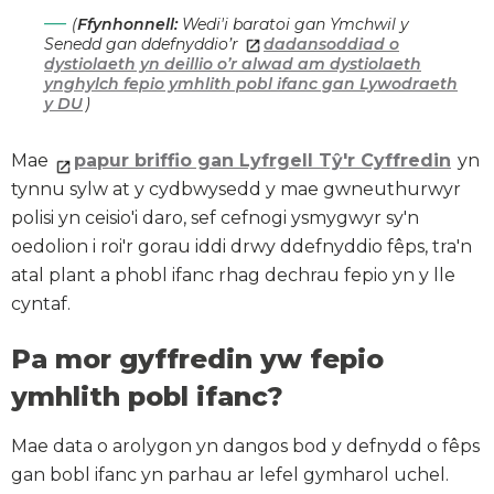
(
Ffynhonnell:
Wedi'i baratoi gan Ymchwil y
Senedd gan ddefnyddio’r
dadansoddiad o
dystiolaeth yn deillio o’r alwad am dystiolaeth
ynghylch fepio ymhlith pobl ifanc gan Lywodraeth
y DU
)
Mae
papur briffio gan Lyfrgell Tŷ'r Cyffredin
yn
tynnu sylw at y cydbwysedd y mae gwneuthurwyr
polisi yn ceisio'i daro, sef cefnogi ysmygwyr sy'n
oedolion i roi'r gorau iddi drwy ddefnyddio fêps, tra'n
atal plant a phobl ifanc rhag dechrau fepio yn y lle
cyntaf.
Pa mor gyffredin yw fepio
ymhlith pobl ifanc?
Mae data o arolygon yn dangos bod y defnydd o fêps
gan bobl ifanc yn parhau ar lefel gymharol uchel.