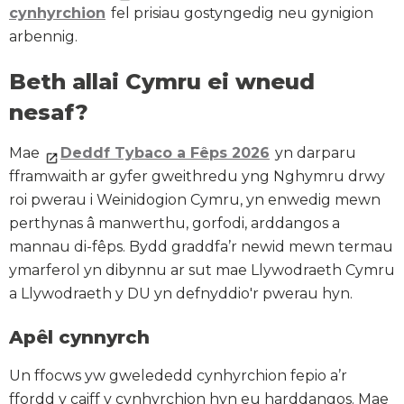
cynhyrchion
fel prisiau gostyngedig neu gynigion
arbennig.
Beth allai Cymru ei wneud
nesaf?
Mae
Deddf Tybaco a Fêps 2026
yn darparu
fframwaith ar gyfer gweithredu yng Nghymru drwy
roi pwerau i Weinidogion Cymru, yn enwedig mewn
perthynas â manwerthu, gorfodi, arddangos a
mannau di-fêps. Bydd graddfa’r newid mewn termau
ymarferol yn dibynnu ar sut mae Llywodraeth Cymru
a Llywodraeth y DU yn defnyddio'r pwerau hyn.
Apêl cynnyrch
Un ffocws yw gwelededd cynhyrchion fepio a’r
ffordd y caiff y cynhyrchion hyn eu harddangos. Mae