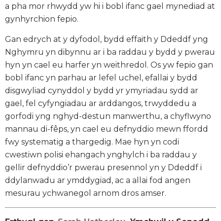
a pha mor rhwydd yw hi i bobl ifanc gael mynediad at
gynhyrchion fepio.
Gan edrych at y dyfodol, bydd effaith y Ddeddf yng
Nghymru yn dibynnu ar i ba raddau y bydd y pwerau
hyn yn cael eu harfer yn weithredol. Os yw fepio gan
bobl ifanc yn parhau ar lefel uchel, efallai y bydd
disgwyliad cynyddol y bydd yr ymyriadau sydd ar
gael, fel cyfyngiadau ar arddangos, trwyddedu a
gorfodi yng nghyd-destun manwerthu, a chyflwyno
mannau di-fêps, yn cael eu defnyddio mewn ffordd
fwy systematig a thargedig. Mae hyn yn codi
cwestiwn polisi ehangach ynghylch i ba raddau y
gellir defnyddio’r pwerau presennol yn y Ddeddf i
ddylanwadu ar ymddygiad, ac a allai fod angen
mesurau ychwanegol arnom dros amser.