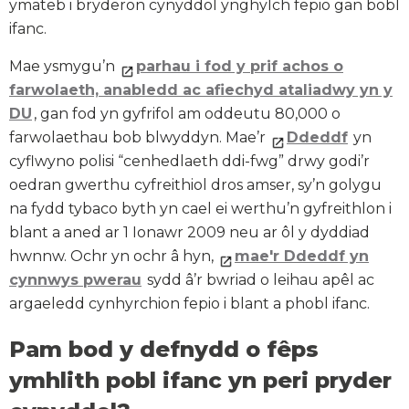
ymateb i bryderon cynyddol ynghylch fepio gan bobl
ifanc.
Mae ysmygu’n
parhau i fod y prif achos o
farwolaeth, anabledd ac afiechyd ataliadwy yn y
DU
, gan fod yn gyfrifol am oddeutu 80,000 o
farwolaethau bob blwyddyn. Mae’r
Ddeddf
yn
cyflwyno polisi “cenhedlaeth ddi-fwg” drwy godi’r
oedran gwerthu cyfreithiol dros amser, sy’n golygu
na fydd tybaco byth yn cael ei werthu’n gyfreithlon i
blant a aned ar 1 Ionawr 2009 neu ar ôl y dyddiad
hwnnw. Ochr yn ochr â hyn,
mae'r Ddeddf yn
cynnwys pwerau
sydd â’r bwriad o leihau apêl ac
argaeledd cynhyrchion fepio i blant a phobl ifanc.
Pam bod y defnydd o fêps
ymhlith pobl ifanc yn peri pryder