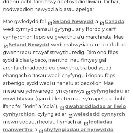
ddenu pobl ifanc trwy ddefnyddio lliwiau llachar,
nodweddion newydd a blasau apelgar.
Mae gwledydd fel
Seland Newydd
a
Canada
wedi cymryd camau i gyfyngu ar y ffordd y caiff
cynhyrchion fepio eu gwerthu a'u marchnata. Mae
Seland Newydd
wedi mabwysiadu un o'r dulliau
gweithredu mwyaf strwythuredig. Dim ond fêps
sydd â blas tybaco, menthol neu fintys y gall
archfarchnadoedd eu gwerthu, tra bod ystod
ehangach o flasau wedi'i chyfyngu i siopau fêps
arbenigol sydd wedi'u hanelu at oedolion. Mae
mesurau ychwanegol yn cynnwys
cyfyngiadau ar
enwi blasau
(gan ddileu termau sy'n apelio at bobl
ifanc fel “losin” a “cola”),
gwaharddiadau ar liwio
cynhyrchion
, cyfyngiad ar
welededd cynnyrch
mewn siopau, rheolau llymach ar
leoliadau
manwerthu
a
chyfyngiadau ar hyrwyddo