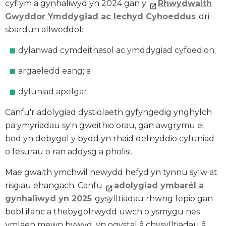
cyflym a gynhaliwyd yn 2024 gan y
Rhwydwaith
Gwyddor Ymddygiad ac Iechyd Cyhoeddus
dri
sbardun allweddol:
dylanwad cymdeithasol ac ymddygiad cyfoedion;
argaeledd eang; a
dyluniad apelgar.
Canfu'r adolygiad dystiolaeth gyfyngedig ynghylch
pa ymyriadau sy'n gweithio orau, gan awgrymu ei
bod yn debygol y bydd yn rhaid defnyddio cyfuniad
o fesurau o ran addysg a pholisi.
Mae gwaith ymchwil newydd hefyd yn tynnu sylw at
risgiau ehangach. Canfu
adolygiad ymbarél a
gynhaliwyd yn 2025
gysylltiadau rhwng fepio gan
bobl ifanc a thebygolrwydd uwch o ysmygu nes
ymlaen mewn bywyd, yn ogystal â chysylltiadau â