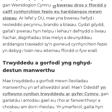
gan Weinidogion Cymru
bwerau dros y ffordd y
caiff cynhyrchion fepio eu harddangos mewn
siopau
. Ar lefel y DU, mae yna bwerau hefyd i
reoleiddio pecynnu, brandio a blasau. Gyda'i gilydd,
gallai’r pwerau hyn helpu i leihau'r defnydd o liwiau
llachar, disgrifiadau blas melys a deunyddiau
arddangos trawiadol sy'n gwneud cynhyrchion fepio
yn debyg i losin neu eitemau ffordd-o-fyw eraill.
Trwyddedu a gorfodi yng nghyd-
destun manwerthu
Mae trwyddedu a gorfodi mewn lleoliadau
manwerthu yn arf allweddol arall. Mae’r Ddeddf
yn
cyflwyno cynllun trwyddedu ar gyfer Cymru
, gan
ganiatáu i amodau gael eu rhoi ar fanwerthwyr a
chosbau am dorri rheolau. Yn ymarferol, gallai hyn