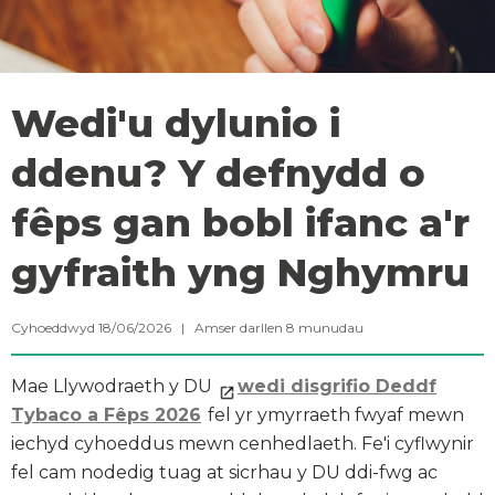
Wedi'u dylunio i
ddenu? Y defnydd o
fêps gan bobl ifanc a'r
gyfraith yng Nghymru
Cyhoeddwyd 18/06/2026 |
Amser darllen
8
munudau
Mae Llywodraeth y DU
wedi disgrifio Deddf
Tybaco a Fêps 2026
fel yr ymyrraeth fwyaf mewn
iechyd cyhoeddus mewn cenhedlaeth. Fe'i cyflwynir
fel cam nodedig tuag at sicrhau y DU ddi-fwg ac