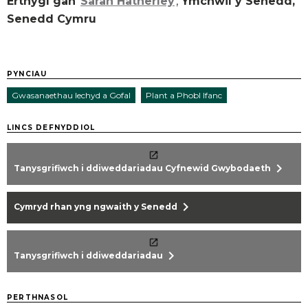
Erthygl gan
Sarah Hatherley
,
Ymchwil y Senedd,
Senedd Cymru
PYNCIAU
Gwasanaethau Iechyd a Gofal
Plant a Phobl Ifanc
LINCS DEFNYDDIOL
chevron_right
Tanysgrifiwch i ddiweddariadau Cyfnewid Gwybodaeth
chevron_right
Cymryd rhan yng ngwaith y Senedd
chevron_right
Tanysgrifiwch i ddiweddariadau
PERTHNASOL