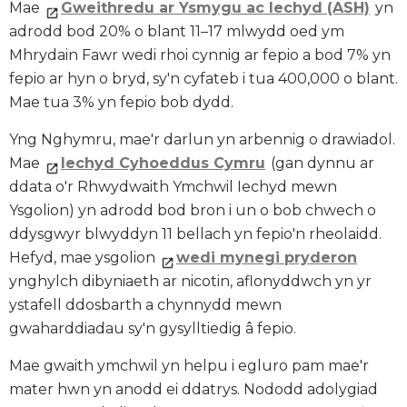
Mae
Gweithredu ar Ysmygu ac Iechyd (ASH)
yn
adrodd bod 20% o blant 11–17 mlwydd oed ym
Mhrydain Fawr wedi rhoi cynnig ar fepio a bod 7% yn
fepio ar hyn o bryd, sy'n cyfateb i tua 400,000 o blant.
Mae tua 3% yn fepio bob dydd.
Yng Nghymru, mae'r darlun yn arbennig o drawiadol.
Mae
Iechyd Cyhoeddus Cymru
(gan dynnu ar
ddata o'r Rhwydwaith Ymchwil Iechyd mewn
Ysgolion) yn adrodd bod bron i un o bob chwech o
ddysgwyr blwyddyn 11 bellach yn fepio'n rheolaidd.
Hefyd, mae ysgolion
wedi mynegi pryderon
ynghylch dibyniaeth ar nicotin, aflonyddwch yn yr
ystafell ddosbarth a chynnydd mewn
gwaharddiadau sy'n gysylltiedig â fepio.
Mae gwaith ymchwil yn helpu i egluro pam mae'r
mater hwn yn anodd ei ddatrys. Nododd adolygiad