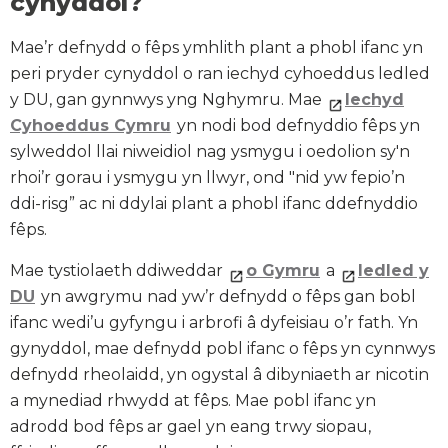
cynyddol?
Mae’r defnydd o fêps ymhlith plant a phobl ifanc yn
peri pryder cynyddol o ran iechyd cyhoeddus ledled
y DU, gan gynnwys yng Nghymru. Mae
Iechyd
Cyhoeddus Cymru
yn nodi bod defnyddio fêps yn
sylweddol llai niweidiol nag ysmygu i oedolion sy'n
rhoi’r gorau i ysmygu yn llwyr, ond "nid yw fepio’n
ddi-risg” ac ni ddylai plant a phobl ifanc ddefnyddio
fêps.
Mae tystiolaeth ddiweddar
o Gymru
a
ledled y
DU
yn awgrymu nad yw’r defnydd o fêps gan bobl
ifanc wedi’u gyfyngu i arbrofi â dyfeisiau o’r fath. Yn
gynyddol, mae defnydd pobl ifanc o fêps yn cynnwys
defnydd rheolaidd, yn ogystal â dibyniaeth ar nicotin
a mynediad rhwydd at fêps. Mae pobl ifanc yn
adrodd bod fêps ar gael yn eang trwy siopau,