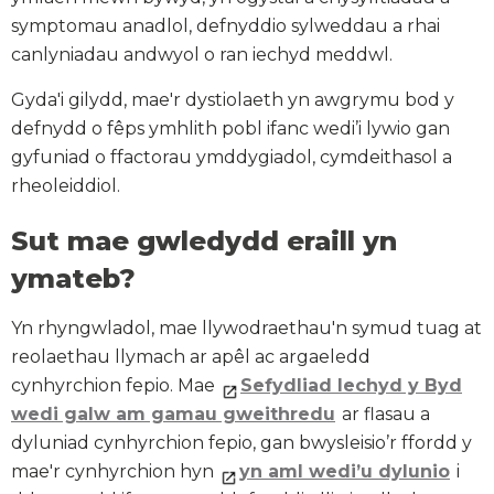
symptomau anadlol, defnyddio sylweddau a rhai
canlyniadau andwyol o ran iechyd meddwl.
Gyda'i gilydd, mae'r dystiolaeth yn awgrymu bod y
defnydd o fêps ymhlith pobl ifanc wedi’i lywio gan
gyfuniad o ffactorau ymddygiadol, cymdeithasol a
rheoleiddiol.
Sut mae gwledydd eraill yn
ymateb?
Yn rhyngwladol, mae llywodraethau'n symud tuag at
reolaethau llymach ar apêl ac argaeledd
cynhyrchion fepio. Mae
Sefydliad Iechyd y Byd
wedi galw am gamau gweithredu
ar flasau a
dyluniad cynhyrchion fepio, gan bwysleisio’r ffordd y
mae'r cynhyrchion hyn
yn aml wedi’u dylunio
i