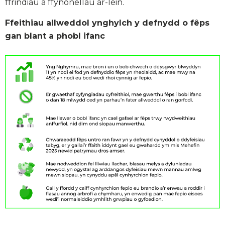
ffrindiau a ffynonellau ar-lein.
Ffeithiau allweddol ynghylch y defnydd o fêps
gan blant a phobl ifanc