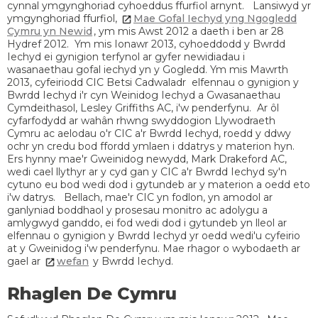
cynnal ymgynghoriad cyhoeddus ffurfiol arnynt. Lansiwyd yr
ymgynghoriad ffurfiol,
Mae Gofal Iechyd yng Ngogledd
Cymru yn Newid
, ym mis Awst 2012 a daeth i ben ar 28
Hydref 2012. Ym mis Ionawr 2013, cyhoeddodd y Bwrdd
Iechyd ei gynigion terfynol ar gyfer newidiadau i
wasanaethau gofal iechyd yn y Gogledd. Ym mis Mawrth
2013, cyfeiriodd CIC Betsi Cadwaladr elfennau o gynigion y
Bwrdd Iechyd i'r cyn Weinidog Iechyd a Gwasanaethau
Cymdeithasol, Lesley Griffiths AC, i'w penderfynu. Ar ôl
cyfarfodydd ar wahân rhwng swyddogion Llywodraeth
Cymru ac aelodau o'r CIC a'r Bwrdd Iechyd, roedd y ddwy
ochr yn credu bod ffordd ymlaen i ddatrys y materion hyn.
Ers hynny mae'r Gweinidog newydd, Mark Drakeford AC,
wedi cael llythyr ar y cyd gan y CIC a'r Bwrdd Iechyd sy'n
cytuno eu bod wedi dod i gytundeb ar y materion a oedd eto
i'w datrys. Bellach, mae'r CIC yn fodlon, yn amodol ar
ganlyniad boddhaol y prosesau monitro ac adolygu a
amlygwyd ganddo, ei fod wedi dod i gytundeb yn lleol ar
elfennau o gynigion y Bwrdd Iechyd yr oedd wedi'u cyfeirio
at y Gweinidog i'w penderfynu. Mae rhagor o wybodaeth ar
gael ar
wefan
y Bwrdd Iechyd.
Rhaglen De Cymru