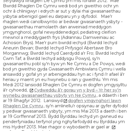
Sefydlwyd Rhaglen De Cymru ym mis Ionawr 2012. Mae
Bwrdd Rhaglen De Cymru wedi bod yn gweithio ochr yn
ochr â chlinigwyr i edrych ar sut y dylai rhai gwasanaethau
ysbytai arbenigol gael eu darparu yn y dyfodol. Mae'r
rhaglen wedi canolbwyntio ar bedwar gwasanaeth ysbyty -
gwasanaethau mamolaeth dan arweiniad meddygon
ymgynghorol, gofal newyddenedigol, pediatreg cleifion
mewnol a meddygaeth frys (Adrannau Damweiniau ac
Achosion Brys). Mae'r pum bwrdd iechyd (Bwrdd Iechyd
Aneurin Bevan; Bwrdd Iechyd Prifysgol Abertawe Bro
Morgannwg; Bwrdd Iechyd Caerdydd a'r Fro; Bwrdd Iechyd
Cwm Taf; a Bwrdd Iechyd addysgu Powys), sy'n
gwasanaethu pobl sy'n byw yn Ne Cymru a De Powys, wedi
bod yn gweithio gyda Gwasanaeth Ambiwlans Cymru i wella
ansawdd y gofal yn yr arbenigeddau hyn ac i fynd i'r afael â'r
heriau y maent yn eu hwynebu o ran y gweithlu. Ym mis
Medi 2012 lansiodd Rhaglen De Cymru ei dogfen ymgysylltu
â'r cyhoedd,
Cydweddu â’r gorau yn y byd – Yr her sy’n
wynebu gwasanaethau ysbyty yn Ne Cymru
, a ddaeth i ben
ar 19 Rhagfyr 2012. Lansiwyd
dogfen ymgynghori lawn
Rhaglen De Cymru
, sy'n amlinellu'r opsiynau ar gyfer dyfodol
y pedwar gwasanaeth ysbyty, ym mis Mai 2013 a daeth i ben
ar 19 Gorffennaf 2013. Bydd Byrddau Iechyd yn gwneud eu
penderfyniadau terfynol yng nghyfarfodydd eu Byrddau ym
mis Hydref 2013. Mae rhagor o wybodaeth ar gael ar