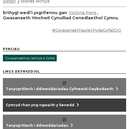
wefan
y Bwrdd Iechyd.
Erthygl wedi’i ysgrifennu gan
Victoria Paris
,
Gwasanaeth Ymchwil Cynulliad Cenedlaethol Cymru.
#GwasanaethauIechydaGofalGIG
PYNCIAU
Gwasanaethau Iechyd a Gofal
LINCS DEFNYDDIOL
chevron_right
Tanysgrifiwch i ddiweddariadau Cyfnewid Gwybodaeth
chevron_right
Cymryd rhan yng ngwaith y Senedd
chevron_right
Tanysgrifiwch i ddiweddariadau