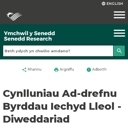
ENGLISH
language
search
share
print
error
Rhannu
Argraffu
Adborth
Cynlluniau Ad-drefnu
Byrddau Iechyd Lleol -
Diweddariad