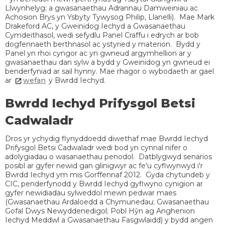
Llwynhelyg; a gwasanaethau Adrannau Damweiniau ac
Achosion Brys yn Ysbyty Tywysog Philip, Llanelli). Mae Mark
Drakeford AC, y Gweinidog Iechyd a Gwasanaethau
Cymdeithasol, wedi sefydlu Panel Craffu i edrych ar bob
dogfennaeth berthnasol ac ystyried y materion. Bydd y
Panel yn rhoi cyngor ac yn gwneud argymhellion ar y
gwasanaethau dan sylw a bydd y Gweinidog yn gwneud ei
benderfyniad ar sail hynny.
Mae rhagor o wybodaeth ar gael
ar
wefan
y Bwrdd Iechyd.
Bwrdd Iechyd Prifysgol Betsi
Cadwaladr
Dros yr ychydig flynyddoedd diwethaf mae Bwrdd Iechyd
Prifysgol Betsi Cadwaladr wedi bod yn cynnal nifer o
adolygiadau o wasanaethau penodol. Datblygwyd senarios
posibl ar gyfer newid gan glinigwyr ac fe'u cyflwynwyd i'r
Bwrdd Iechyd ym mis Gorffennaf 2012. Gyda chytundeb y
CIC, penderfynodd y Bwrdd Iechyd gyflwyno cynigion ar
gyfer newidiadau sylweddol mewn pedwar maes
(Gwasanaethau Ardaloedd a Chymunedau; Gwasanaethau
Gofal Dwys Newyddenedigol; Pobl Hŷn ag Anghenion
Iechyd Meddwl a Gwasanaethau Fasgwlaidd) y bydd angen