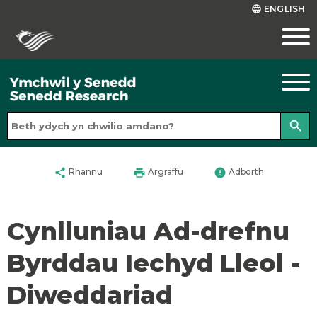
ENGLISH
language
search
share
print
error
Rhannu
Argraffu
Adborth
Cynlluniau Ad-drefnu
Byrddau Iechyd Lleol -
Diweddariad