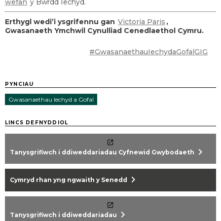
wefan
y Bwrdd Iechyd.
Erthygl wedi’i ysgrifennu gan
Victoria Paris
,
Gwasanaeth Ymchwil Cynulliad Cenedlaethol Cymru.
#GwasanaethauIechydaGofalGIG
PYNCIAU
Gwasanaethau Iechyd a Gofal
LINCS DEFNYDDIOL
chevron_right
Tanysgrifiwch i ddiweddariadau Cyfnewid Gwybodaeth
chevron_right
Cymryd rhan yng ngwaith y Senedd
chevron_right
Tanysgrifiwch i ddiweddariadau