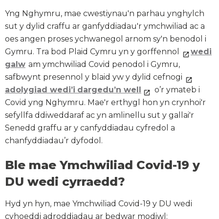
Yng Nghymru, mae cwestiynau'n parhau ynghylch
sut y dylid craffu ar ganfyddiadau'r ymchwiliad ac a
oes angen proses ychwanegol arnom sy'n benodol i
Gymru. Tra bod Plaid Cymru yn y gorffennol
wedi
galw
am ymchwiliad Covid penodol i Gymru,
safbwynt presennol y blaid yw y dylid cefnogi
adolygiad wedi’i
dargedu’n well
o’r ymateb i
Covid yng Nghymru. Mae'r erthygl hon yn crynhoi'r
sefyllfa ddiweddaraf ac yn amlinellu sut y gallai'r
Senedd graffu ar y canfyddiadau cyfredol a
chanfyddiadau’r dyfodol.
Ble mae Ymchwiliad Covid-19 y
DU wedi cyrraedd?
Hyd yn hyn, mae Ymchwiliad Covid-19 y DU wedi
cyhoeddi adroddiadau ar bedwar modiwl: