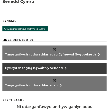
Senedd Cymru
PYNCIAU
Gwasanaethau Iechyd a Gofal
LINCS DEFNYDDIOL
chevron_right
Tanysgrifiwch i ddiweddariadau Cyfnewid Gwybodaeth
chevron_right
Cymryd rhan yng ngwaith y Senedd
chevron_right
Tanysgrifiwch i ddiweddariadau
PERTHNASOL
Ni ddarganfuwyd unrhyw ganlyniadau