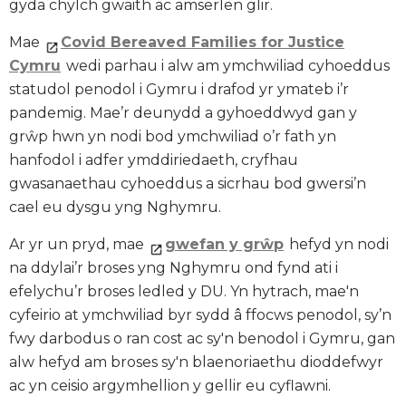
gyda chylch gwaith ac amserlen glir.
Mae
Covid Bereaved Families for Justice
Cymru
wedi parhau i alw am ymchwiliad cyhoeddus
statudol penodol i Gymru i drafod yr ymateb i’r
pandemig. Mae’r deunydd a gyhoeddwyd gan y
grŵp hwn yn nodi bod ymchwiliad o’r fath yn
hanfodol i adfer ymddiriedaeth, cryfhau
gwasanaethau cyhoeddus a sicrhau bod gwersi’n
cael eu dysgu yng Nghymru.
Ar yr un pryd, mae
gwefan y grŵp
hefyd yn nodi
na ddylai’r broses yng Nghymru ond fynd ati i
efelychu’r broses ledled y DU. Yn hytrach, mae'n
cyfeirio at ymchwiliad byr sydd â ffocws penodol, sy’n
fwy darbodus o ran cost ac sy'n benodol i Gymru, gan
alw hefyd am broses sy'n blaenoriaethu dioddefwyr
ac yn ceisio argymhellion y gellir eu cyflawni.