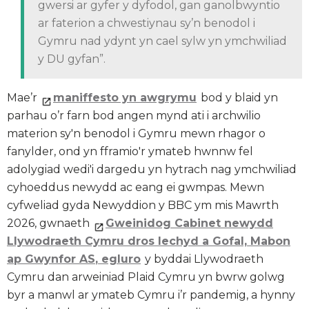
gwersi ar gyfer y dyfodol, gan ganolbwyntio
ar faterion a chwestiynau sy’n benodol i
Gymru nad ydynt yn cael sylw yn ymchwiliad
y DU gyfan”.
Mae’r
maniffesto yn awgrymu
bod y blaid yn
parhau o’r farn bod angen mynd ati i archwilio
materion sy'n benodol i Gymru mewn rhagor o
fanylder, ond yn fframio'r ymateb hwnnw fel
adolygiad wedi'i dargedu yn hytrach nag ymchwiliad
cyhoeddus newydd ac eang ei gwmpas. Mewn
cyfweliad gyda Newyddion y BBC ym mis Mawrth
2026, gwnaeth
Gweinidog Cabinet newydd
Llywodraeth Cymru dros Iechyd a Gofal, Mabon
ap Gwynfor AS
,
egluro
y byddai Llywodraeth
Cymru dan arweiniad Plaid Cymru yn bwrw golwg
byr a manwl ar ymateb Cymru i’r pandemig, a hynny