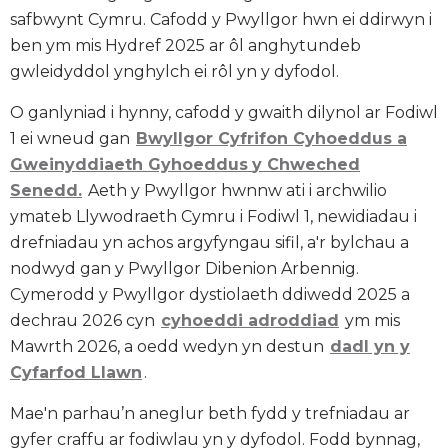
safbwynt Cymru. Cafodd y Pwyllgor hwn ei ddirwyn i
ben ym mis Hydref 2025 ar ôl anghytundeb
gwleidyddol ynghylch ei rôl yn y dyfodol.
O ganlyniad i hynny, cafodd y gwaith dilynol ar Fodiwl
1 ei wneud gan
Bwyllgor Cyfrifon Cyhoeddus a
Gweinyddiaeth Gyhoeddus
y Chweched
Senedd.
Aeth y Pwyllgor hwnnw ati i archwilio
ymateb Llywodraeth Cymru i Fodiwl 1, newidiadau i
drefniadau yn achos argyfyngau sifil, a'r bylchau a
nodwyd gan y Pwyllgor Dibenion Arbennig.
Cymerodd y Pwyllgor dystiolaeth ddiwedd 2025 a
dechrau 2026 cyn
cyhoeddi adroddiad
ym mis
Mawrth 2026, a oedd wedyn yn destun
dadl yn y
Cyfarfod Llawn
.
Mae'n parhau’n aneglur beth fydd y trefniadau ar
gyfer craffu ar fodiwlau yn y dyfodol. Fodd bynnag,