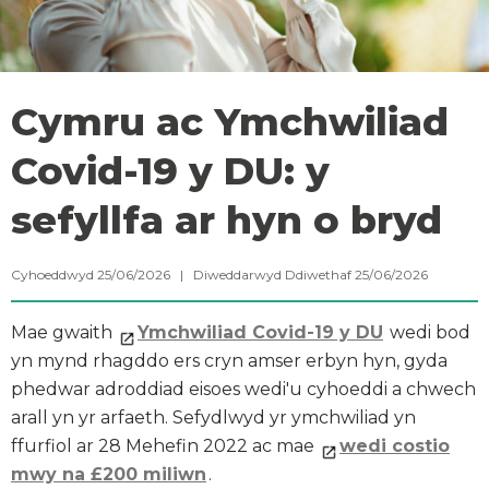
Cymru ac Ymchwiliad
Covid-19 y DU: y
sefyllfa ar hyn o bryd
Cyhoeddwyd 25/06/2026 | Diweddarwyd Ddiwethaf 25/06/2026
Mae gwaith
Ymchwiliad Covid-19 y DU
wedi bod
yn mynd rhagddo ers cryn amser erbyn hyn, gyda
phedwar adroddiad eisoes wedi'u cyhoeddi a chwech
arall yn yr arfaeth. Sefydlwyd yr ymchwiliad yn
ffurfiol ar 28 Mehefin 2022 ac mae
wedi costio
mwy na £200 miliwn
.