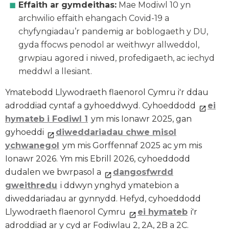
Effaith ar gymdeithas:
Mae Modiwl 10 yn
archwilio effaith ehangach Covid-19 a
chyfyngiadau’r pandemig ar boblogaeth y DU,
gyda ffocws penodol ar weithwyr allweddol,
grwpiau agored i niwed, profedigaeth, ac iechyd
meddwl a llesiant.
Ymatebodd Llywodraeth flaenorol Cymru i'r ddau
adroddiad cyntaf a gyhoeddwyd. Cyhoeddodd
ei
hymateb i Fodiwl 1
ym mis Ionawr 2025, gan
gyhoeddi
diweddariadau chwe misol
ychwanegol
ym mis Gorffennaf 2025 ac ym mis
Ionawr 2026. Ym mis Ebrill 2026, cyhoeddodd
dudalen we bwrpasol a
dangosfwrdd
gweithredu
i ddwyn ynghyd ymatebion a
diweddariadau ar gynnydd. Hefyd, cyhoeddodd
Llywodraeth flaenorol Cymru
ei hymateb
i'r
adroddiad ar y cyd ar Fodiwlau 2, 2A, 2B a 2C.