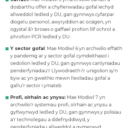
dosbarthu offer a chyflenwadau gofal iechyd
allweddol ledled y DU, gan gynnwys cyfarpar
diogelu personol, awyryddion ac ocsigen, yn
ogystal â’r broses o gaffael profion llif ochrol a
phrofion PCR ledled y DU.
Y sector gofal
: Mae Modiwl 6 yn archwilio effaith
y pandemig ar y sector gofal cymdeithasol i
oedolion ledled y DU, gan gynnwys canlyniadau
penderfyniadau'r Llywodraeth i'r unigolion sy'n
byw ac yn gweithio mewn lleoliadau gofal a
gallu'r sector i ymateb.
Profi, olrhain ac ynysu:
Mae Modiwl 7 yn
archwilio'r systemau profi, olrhain ac ynysu a
gyflwynwyd ledled y DU, gan gynnwys y polisïau
a'r technolegau a ddefnyddiwyd, y
penderfyniadau allweddol a gymerwyd,