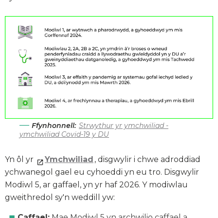
Ffynhonnell:
Strwythur yr ymchwiliad -
ymchwiliad Covid-19 y DU
Yn ôl yr
Ymchwiliad
, disgwylir i chwe adroddiad
ychwanegol gael eu cyhoeddi yn eu tro. Disgwylir
Modiwl 5, ar gaffael, yn yr haf 2026. Y modiwlau
gweithredol sy'n weddill yw:
Caffael:
Mae Modiwl 5 yn archwilio caffael a