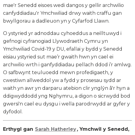
mae'r Senedd eisoes wedi dangos y gellir archwilio
canfyddiadau'r Ymchwiliad drwy waith craffu gan
bwyllgorau a dadleuon yn y Cyfarfod Llawn.
O ystyried yr adnoddau cyhoeddus a neilltuwyd i
gefnogi cyfranogiad Llywodraeth Cymru yn
Ymchwiliad Covid-19 y DU, efallai y bydd y Senedd
eisiau ystyried sut mae’r gwaith hwn yn cael ei
archwilio wrth i ganfyddiadau pellach ddod i’r amlwg.
O safbwynt teuluoedd mewn profedigaeth, y
cwestiwn allweddol yw a fydd y prosesau sydd ar
waith yn awr yn darparu atebion clir ynglŷn â'r hyn a
ddigwyddodd yng Nghymru, a digon o sicrwydd bod
gwersi'n cael eu dysgu i wella parodrwydd ar gyfer y
dyfodol.
Erthygl gan
Sarah Hatherley
, Ymchwil y Senedd,