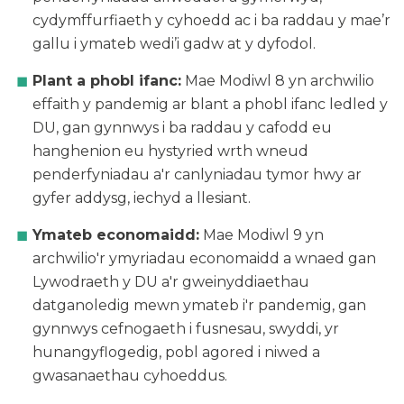
cydymffurfiaeth y cyhoedd ac i ba raddau y mae’r
gallu i ymateb wedi’i gadw at y dyfodol.
Plant a phobl ifanc:
Mae Modiwl 8 yn archwilio
effaith y pandemig ar blant a phobl ifanc ledled y
DU, gan gynnwys i ba raddau y cafodd eu
hanghenion eu hystyried wrth wneud
penderfyniadau a'r canlyniadau tymor hwy ar
gyfer addysg, iechyd a llesiant.
Ymateb economaidd:
Mae Modiwl 9 yn
archwilio'r ymyriadau economaidd a wnaed gan
Lywodraeth y DU a'r gweinyddiaethau
datganoledig mewn ymateb i'r pandemig, gan
gynnwys cefnogaeth i fusnesau, swyddi, yr
hunangyflogedig, pobl agored i niwed a
gwasanaethau cyhoeddus.