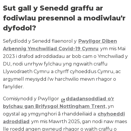
Sut gall y Senedd graffu ar
fodiwlau presennol a modiwlau'r
dyfodol?
Sefydlodd y Senedd flaenorol y
Pwyllgor Diben
Arbennig Ymchwiliad Covid-19 Cymru
ym mis Mai
2023 i drafod adroddiadau ar bob cam o Ymchwiliad y
DU, nodi unrhyw fylchau yng ngwaith craffu
Llywodraeth Cymru a chyrff cyhoeddus Cymru, ac
argymell meysydd i'w harchwilio mewn rhagor o
fanylder.
Comisiynodd y Pwyllgor
ddadansoddiad o’r
bylchau gan Brifysgol Nottingham Trent
, yn
ogystal ag ymgynghori â rhanddeiliaid a
chyhoeddi
adroddiad
ym mis Mawrth 2025, gan nodi naw maes
lle roedd angen gwneud rhagor o waith craffu o