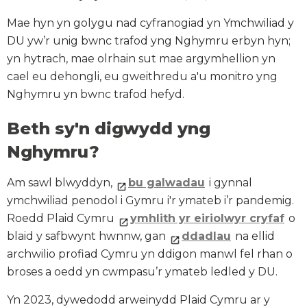
Mae hyn yn golygu nad cyfranogiad yn Ymchwiliad y
DU yw’r unig bwnc trafod yng Nghymru erbyn hyn;
yn hytrach, mae olrhain sut mae argymhellion yn
cael eu dehongli, eu gweithredu a'u monitro yng
Nghymru yn bwnc trafod hefyd.
Beth sy'n digwydd yng
Nghymru?
Am sawl blwyddyn,
bu galwadau
i gynnal
ymchwiliad penodol i Gymru i'r ymateb i’r pandemig.
Roedd Plaid Cymru
ymhlith yr eiriolwyr cryfaf
o
blaid y safbwynt hwnnw, gan
ddadlau
na ellid
archwilio profiad Cymru yn ddigon manwl fel rhan o
broses a oedd yn cwmpasu’r ymateb ledled y DU.
Yn 2023, dywedodd arweinydd Plaid Cymru ar y