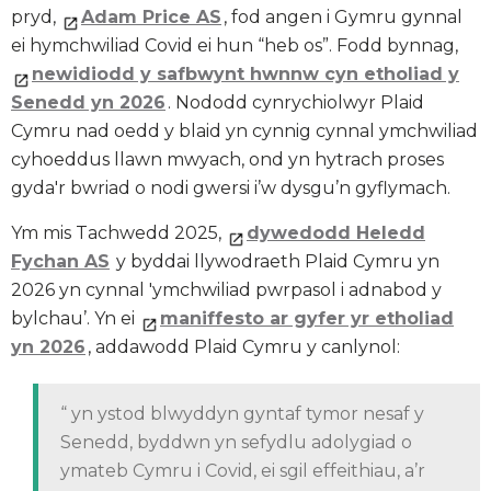
pryd,
Adam Price AS
, fod angen i Gymru gynnal
ei hymchwiliad Covid ei hun “heb os”. Fodd bynnag,
newidiodd y safbwynt hwnnw cyn etholiad y
Senedd yn 2026
. Nododd cynrychiolwyr Plaid
Cymru nad oedd y blaid yn cynnig cynnal ymchwiliad
cyhoeddus llawn mwyach, ond yn hytrach proses
gyda'r bwriad o nodi gwersi i’w dysgu’n gyflymach.
Ym mis Tachwedd 2025,
dywedodd Heledd
Fychan AS
y byddai llywodraeth Plaid Cymru yn
2026 yn cynnal 'ymchwiliad pwrpasol i adnabod y
bylchau’. Yn ei
maniffesto ar gyfer yr etholiad
yn 2026
, addawodd Plaid Cymru y canlynol:
“ yn ystod blwyddyn gyntaf tymor nesaf y
Senedd, byddwn yn sefydlu adolygiad o
ymateb Cymru i Covid, ei sgil effeithiau, a’r