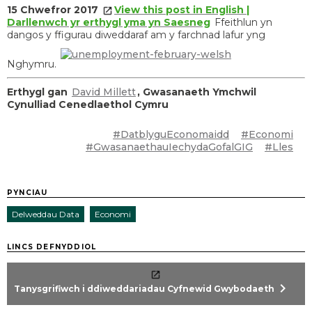
15 Chwefror 2017
View this post in English |
Darllenwch yr erthygl yma yn Saesneg
Ffeithlun yn
dangos y ffigurau diweddaraf am y farchnad lafur yng
Nghymru.
Erthygl gan
David Millett
, Gwasanaeth Ymchwil
Cynulliad Cenedlaethol Cymru
#DatblyguEconomaidd
#Economi
#GwasanaethauIechydaGofalGIG
#Lles
PYNCIAU
Delweddau Data
Economi
LINCS DEFNYDDIOL
chevron_right
Tanysgrifiwch i ddiweddariadau Cyfnewid Gwybodaeth