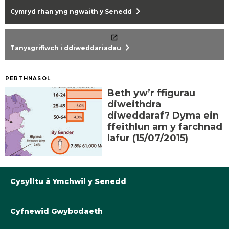
chevron_right
Cymryd rhan yng ngwaith y Senedd
chevron_right
Tanysgrifiwch i ddiweddariadau
PERTHNASOL
Beth yw’r ffigurau
diweithdra
diweddaraf? Dyma ein
ffeithlun am y farchnad
lafur (15/07/2015)
Cysylltu â Ymchwil y Senedd
Cyfnewid Gwybodaeth
Llyfrgell@Senedd.Cymru