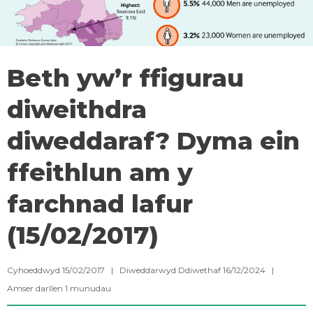
Beth yw’r ffigurau
diweithdra
diweddaraf? Dyma ein
ffeithlun am y
farchnad lafur
(15/02/2017)
Cyhoeddwyd 15/02/2017 | Diweddarwyd Ddiwethaf 16/12/2024 |
Amser darllen
1
munudau