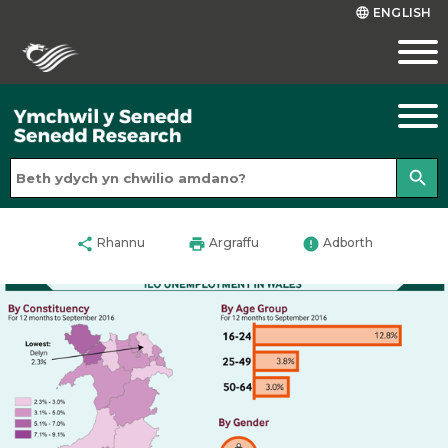
ENGLISH
language
search
share
print
error
Rhannu
Argraffu
Adborth