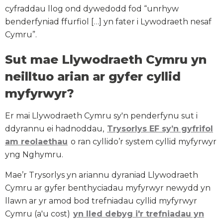
cyfraddau llog ond dywedodd fod “unrhyw
benderfyniad ffurfiol […] yn fater i Lywodraeth nesaf
Cymru”.
Sut mae Llywodraeth Cymru yn
neilltuo arian ar gyfer cyllid
myfyrwyr?
Er mai Llywodraeth Cymru sy'n penderfynu sut i
ddyrannu ei hadnoddau,
Trysorlys EF sy’n gyfrifol
am reolaethau
o ran cyllido’r system cyllid myfyrwyr
yng Nghymru.
Mae’r Trysorlys yn ariannu dyraniad Llywodraeth
Cymru ar gyfer benthyciadau myfyrwyr newydd yn
llawn ar yr amod bod trefniadau cyllid myfyrwyr
Cymru (a'u cost)
yn lled debyg i'r trefniadau yn