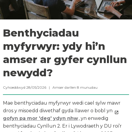
Benthyciadau
myfyrwyr: ydy hi’n
amser ar gyfer cynllun
newydd?
Cyhoeddwyd 28/05/2026 |
Amser darllen
8
munudau
Mae benthyciadau myfyrwyr wedi cael sylw mawr
dros y misoedd diwethaf gyda llawer o bobl yn
gofyn pa mor 'deg' ydyn nhw
, yn enwedig
benthyciadau Cynllun 2. Er i Lywodraeth y DU roi’r