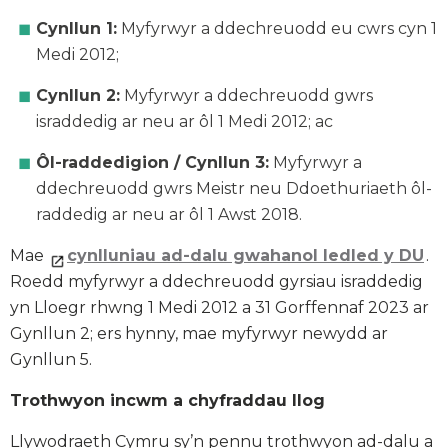
Cynllun 1:
Myfyrwyr a ddechreuodd eu cwrs cyn 1
Medi 2012;
Cynllun 2:
Myfyrwyr a ddechreuodd gwrs
israddedig ar neu ar ôl 1 Medi 2012; ac
Ôl-raddedigion / Cynllun 3:
Myfyrwyr a
ddechreuodd gwrs Meistr neu Ddoethuriaeth ôl-
raddedig ar neu ar ôl 1 Awst 2018.
Mae
cynlluniau ad-dalu gwahanol ledled y DU
.
Roedd myfyrwyr a ddechreuodd gyrsiau israddedig
yn Lloegr rhwng 1 Medi 2012 a 31 Gorffennaf 2023 ar
Gynllun 2; ers hynny, mae myfyrwyr newydd ar
Gynllun 5.
Trothwyon incwm a chyfraddau llog
Llywodraeth Cymru sy’n pennu trothwyon ad-dalu a