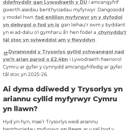
ddefnyddir gan Lywodraeth y DU
i amcangyfrif
gwerth asedau benthyciadau myfyrwyr. Dangosodd
y model hwn
fod enillion myfyrwyr yn y dyfodol
yn debygol o fod yn is
gan leihau'r swm y byddant
yn ei ad-dalu o'i gymharu â'r hen fodel a
chynyddu'r
tâl stoc yn sylweddol am y flwyddyn
.
Dyrannodd y Trysorlys gyllid ychwanegol nad
yw'n arian parod o £2.4bn
i Lywodraeth flaenorol
Cymru ar gyfer y cynnydd amcangyfrifedig ar gyfer
tâl stoc yn 2025-26.
Ai dyma ddiwedd y Trysorlys yn
ariannu cyllid myfyrwyr Cymru
yn llawn?
Hyd yn hyn, mae’r Trysorlys wedi ariannu
benthyciadau myfyrwyr
yn llawn
ar y sail bod y