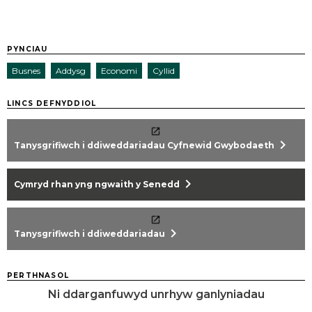
PYNCIAU
Busnes
Addysg
Economi
Cyllid
LINCS DEFNYDDIOL
chevron_right
Tanysgrifiwch i ddiweddariadau Cyfnewid Gwybodaeth
chevron_right
Cymryd rhan yng ngwaith y Senedd
chevron_right
Tanysgrifiwch i ddiweddariadau
PERTHNASOL
Ni ddarganfuwyd unrhyw ganlyniadau