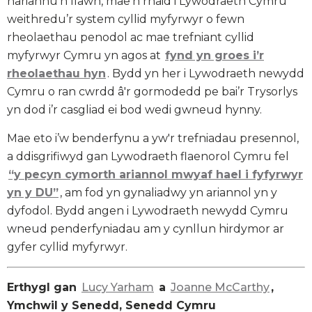
hariannu'n llawn, mae'n rhaid i Lywodraeth Cymru
weithredu’r system cyllid myfyrwyr o fewn
rheolaethau penodol ac mae trefniant cyllid
myfyrwyr Cymru yn agos at
fynd yn groes i’r
rheolaethau hyn
. Bydd yn her i Lywodraeth newydd
Cymru o ran cwrdd â'r gormodedd pe bai’r Trysorlys
yn dod i’r casgliad ei bod wedi gwneud hynny.
Mae eto i’w benderfynu a yw'r trefniadau presennol,
a ddisgrifiwyd gan Lywodraeth flaenorol Cymru fel
“y pecyn cymorth ariannol mwyaf hael i fyfyrwyr
yn y DU”
, am fod yn gynaliadwy yn ariannol yn y
dyfodol. Bydd angen i Lywodraeth newydd Cymru
wneud penderfyniadau am y cynllun hirdymor ar
gyfer cyllid myfyrwyr.
Erthygl gan
Lucy Yarham
a
Joanne McCarthy
,
Ymchwil y Senedd, Senedd Cymru