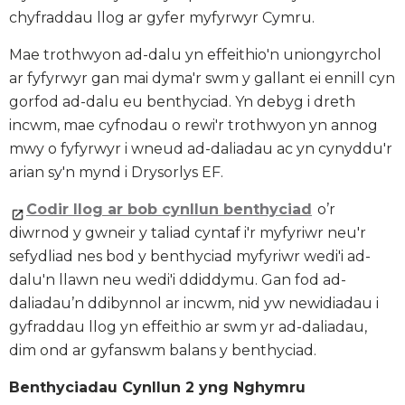
chyfraddau llog ar gyfer myfyrwyr Cymru.
Mae trothwyon ad-dalu yn effeithio'n uniongyrchol
ar fyfyrwyr gan mai dyma'r swm y gallant ei ennill cyn
gorfod ad-dalu eu benthyciad. Yn debyg i dreth
incwm, mae cyfnodau o rewi'r trothwyon yn annog
mwy o fyfyrwyr i wneud ad-daliadau ac yn cynyddu'r
arian sy'n mynd i Drysorlys EF.
Codir llog ar bob cynllun benthyciad
o’r
diwrnod y gwneir y taliad cyntaf i'r myfyriwr neu'r
sefydliad nes bod y benthyciad myfyriwr wedi'i ad-
dalu'n llawn neu wedi'i ddiddymu. Gan fod ad-
daliadau’n ddibynnol ar incwm, nid yw newidiadau i
gyfraddau llog yn effeithio ar swm yr ad-daliadau,
dim ond ar gyfanswm balans y benthyciad.
Benthyciadau Cynllun 2 yng Nghymru