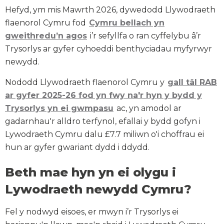
Hefyd, ym mis Mawrth 2026, dywedodd Llywodraeth
flaenorol Cymru fod
Cymru bellach yn
gweithredu’n agos
i’r sefyllfa o ran cyffelybu â’r
Trysorlys ar gyfer cyhoeddi benthyciadau myfyrwyr
newydd.
Nododd Llywodraeth flaenorol Cymru y
gall tâl RAB
ar gyfer 2025-26 fod yn fwy na'r hyn y bydd y
Trysorlys yn ei gwmpasu
ac, yn amodol ar
gadarnhau'r alldro terfynol, efallai y bydd gofyn i
Lywodraeth Cymru dalu £7.7 miliwn o'i choffrau ei
hun ar gyfer gwariant dydd i ddydd.
Beth mae hyn yn ei olygu i
Lywodraeth newydd Cymru?
Fel y nodwyd eisoes, er mwyn i’r Trysorlys ei