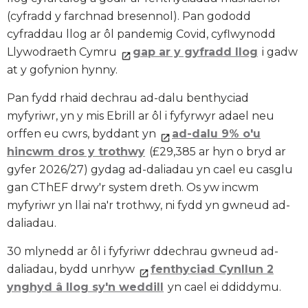
(cyfradd y farchnad bresennol). Pan gododd
cyfraddau llog ar ôl pandemig Covid, cyflwynodd
Llywodraeth Cymru
gap ar y gyfradd llog
i gadw
at y gofynion hynny.
Pan fydd rhaid dechrau ad-dalu benthyciad
myfyriwr, yn y mis Ebrill ar ôl i fyfyrwyr adael neu
orffen eu cwrs, byddant yn
ad-dalu 9% o'u
hincwm dros y trothwy
(£29,385 ar hyn o bryd ar
gyfer 2026/27) gydag ad-daliadau yn cael eu casglu
gan CThEF drwy'r system dreth. Os yw incwm
myfyriwr yn llai na'r trothwy, ni fydd yn gwneud ad-
daliadau.
30 mlynedd ar ôl i fyfyriwr ddechrau gwneud ad-
daliadau, bydd unrhyw
fenthyciad Cynllun 2
ynghyd â llog sy'n weddill
yn cael ei ddiddymu.