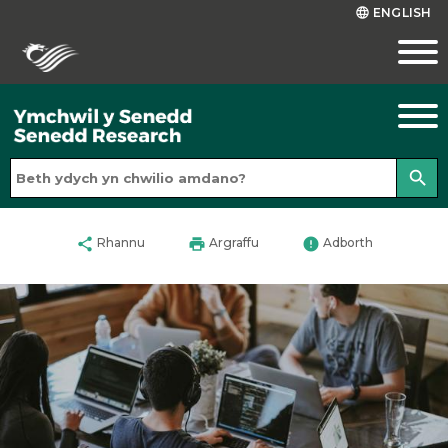
ENGLISH
language
search
share
print
error
Rhannu
Argraffu
Adborth