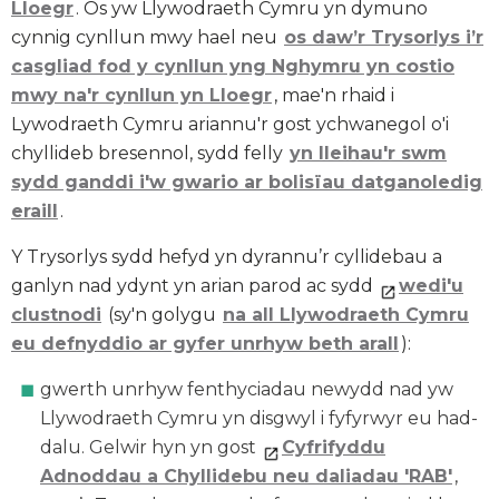
Lloegr
. Os yw Llywodraeth Cymru yn dymuno
cynnig cynllun mwy hael neu
os daw’r Trysorlys i’r
casgliad fod y cynllun yng Nghymru yn costio
mwy na'r cynllun yn Lloegr
, mae'n rhaid i
Lywodraeth Cymru ariannu'r gost ychwanegol o'i
chyllideb bresennol, sydd felly
yn lleihau'r swm
sydd ganddi i'w gwario ar bolisïau datganoledig
eraill
.
Y Trysorlys sydd hefyd yn dyrannu’r cyllidebau a
ganlyn nad ydynt yn arian parod ac sydd
wedi'u
clustnodi
(sy'n golygu
na all Llywodraeth Cymru
eu defnyddio ar gyfer unrhyw beth arall
):
gwerth unrhyw fenthyciadau newydd nad yw
Llywodraeth Cymru yn disgwyl i fyfyrwyr eu had-
dalu. Gelwir hyn yn gost
Cyfrifyddu
Adnoddau a Chyllidebu neu daliadau 'RAB'
,