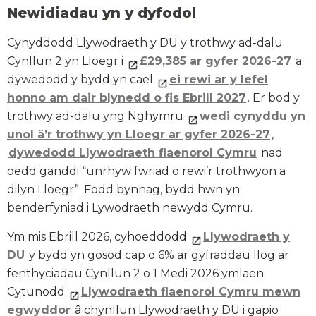
Newidiadau yn y dyfodol
Cynyddodd Llywodraeth y DU y trothwy ad-dalu
Cynllun 2 yn Lloegr i
£29,385 ar gyfer 2026-27
a
dywedodd y bydd yn cael
ei rewi ar y lefel
honno am dair blynedd o fis Ebrill 2027
. Er bod y
trothwy ad-dalu yng Nghymru
wedi cynyddu yn
unol â’r trothwy yn Lloegr ar gyfer 2026-27
,
dywedodd Llywodraeth flaenorol Cymru
nad
oedd ganddi “unrhyw fwriad o rewi’r trothwyon a
dilyn Lloegr”. Fodd bynnag, bydd hwn yn
benderfyniad i Lywodraeth newydd Cymru.
Ym mis Ebrill 2026, cyhoeddodd
Llywodraeth y
DU
y bydd yn gosod cap o 6% ar gyfraddau llog ar
fenthyciadau Cynllun 2 o 1 Medi 2026 ymlaen.
Cytunodd
Llywodraeth flaenorol Cymru mewn
egwyddor
â chynllun Llywodraeth y DU i gapio