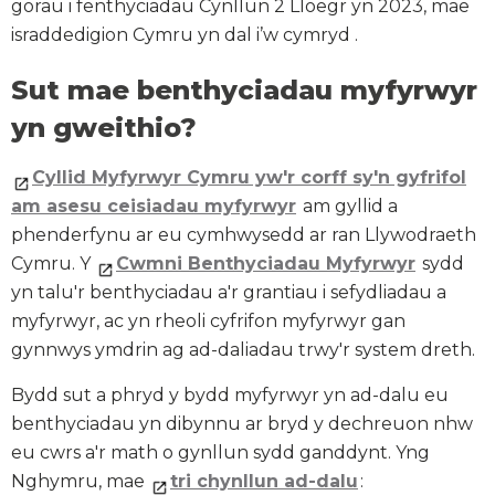
gorau i fenthyciadau Cynllun 2 Lloegr yn 2023, mae
israddedigion Cymru yn dal i’w cymryd .
Sut mae benthyciadau myfyrwyr
yn gweithio?
Cyllid Myfyrwyr Cymru yw'r corff sy'n gyfrifol
am asesu ceisiadau myfyrwyr
am gyllid a
phenderfynu ar eu cymhwysedd ar ran Llywodraeth
Cymru. Y
Cwmni Benthyciadau Myfyrwyr
sydd
yn talu'r benthyciadau a'r grantiau i sefydliadau a
myfyrwyr, ac yn rheoli cyfrifon myfyrwyr gan
gynnwys ymdrin ag ad-daliadau trwy'r system dreth.
Bydd sut a phryd y bydd myfyrwyr yn ad-dalu eu
benthyciadau yn dibynnu ar bryd y dechreuon nhw
eu cwrs a'r math o gynllun sydd ganddynt. Yng
Nghymru, mae
tri chynllun ad-dalu
: