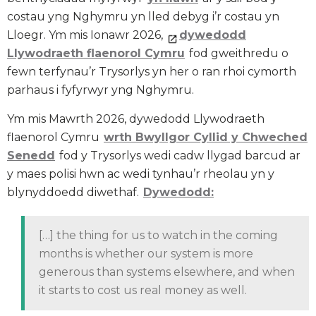
costau yng Nghymru yn lled debyg i’r costau yn
Lloegr. Ym mis Ionawr 2026,
dywedodd
Llywodraeth flaenorol Cymru
fod gweithredu o
fewn terfynau’r Trysorlys yn her o ran rhoi cymorth
parhaus i fyfyrwyr yng Nghymru.
Ym mis Mawrth 2026, dywedodd Llywodraeth
flaenorol Cymru
wrth Bwyllgor Cyllid y Chweched
Senedd
fod y Trysorlys wedi cadw llygad barcud ar
y maes polisi hwn ac wedi tynhau’r rheolau yn y
blynyddoedd diwethaf.
Dywedodd:
[…] the thing for us to watch in the coming
months is whether our system is more
generous than systems elsewhere, and when
it starts to cost us real money as well.