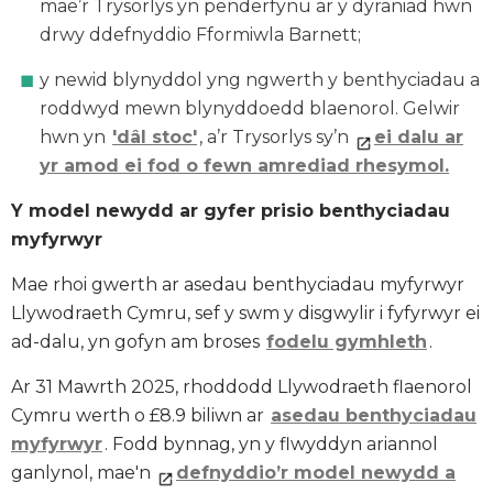
mae’r Trysorlys yn penderfynu ar y dyraniad hwn
drwy ddefnyddio Fformiwla Barnett;
y newid blynyddol yng ngwerth y benthyciadau a
roddwyd mewn blynyddoedd blaenorol. Gelwir
hwn yn
'dâl stoc'
, a’r Trysorlys sy’n
ei dalu ar
yr amod ei fod o fewn amrediad rhesymol.
Y model newydd ar gyfer prisio benthyciadau
myfyrwyr
Mae rhoi gwerth ar asedau benthyciadau myfyrwyr
Llywodraeth Cymru, sef y swm y disgwylir i fyfyrwyr ei
ad-dalu, yn gofyn am broses
fodelu gymhleth
.
Ar 31 Mawrth 2025, rhoddodd Llywodraeth flaenorol
Cymru werth o £8.9 biliwn ar
asedau benthyciadau
myfyrwyr
. Fodd bynnag, yn y flwyddyn ariannol
ganlynol, mae'n
defnyddio’r model newydd a