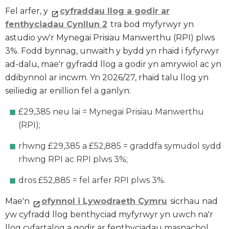
Fel arfer, y
cyfraddau llog a godir ar
fenthyciadau Cynllun 2
tra bod myfyrwyr yn
astudio yw'r Mynegai Prisiau Manwerthu (RPI) plws
3%. Fodd bynnag, unwaith y bydd yn rhaid i fyfyrwyr
ad-dalu, mae'r gyfradd llog a godir yn amrywiol ac yn
ddibynnol ar incwm. Yn 2026/27, rhaid talu llog yn
seiliedig ar enillion fel a ganlyn:
£29,385 neu lai = Mynegai Prisiau Manwerthu
(RPI);
rhwng £29,385 a £52,885 = graddfa symudol sydd
rhwng RPI ac RPI plws 3%;
dros £52,885 = fel arfer RPI plws 3%.
Mae'n
ofynnol i Lywodraeth Cymru
sicrhau nad
yw cyfradd llog benthyciad myfyrwyr yn uwch na'r
llog cyfartalog a godir ar fenthyciadau masnachol