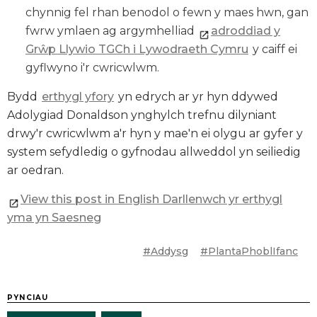
chynnig fel rhan benodol o fewn y maes hwn, gan
fwrw ymlaen ag argymhelliad
adroddiad y
Gr
ŵp Llywio TGCh i Lywodraeth Cymru
y caiff ei
gyflwyno i'r cwricwlwm.
Bydd
erthygl yfory
yn edrych ar yr hyn ddywed
Adolygiad Donaldson ynghylch trefnu dilyniant
drwy'r cwricwlwm a'r hyn y mae'n ei olygu ar gyfer y
system sefydledig o gyfnodau allweddol yn seiliedig
ar oedran.
View this post in English Darllenwch yr erthygl
yma yn Saesneg
#Addysg
#PlantaPhoblIfanc
PYNCIAU