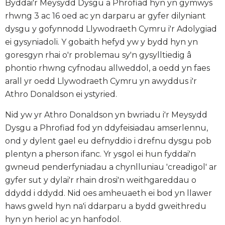
Byddai'r Meysydd Dysgu a Phrofiad hyn yn gymwys
rhwng
3 ac 16 oed
ac yn darparu ar gyfer
dilyniant
dysgu
y gofynnodd Llywodraeth Cymru i'r Adolygiad
ei gysyniadoli. Y gobaith hefyd yw y bydd hyn yn
goresgyn rhai o'r problemau sy'n gysylltiedig â
phontio rhwng cyfnodau allweddol, a oedd yn faes
arall yr oedd Llywodraeth Cymru yn awyddus i'r
Athro Donaldson ei ystyried.
Nid yw yr Athro Donaldson yn bwriadu i'r Meysydd
Dysgu a Phrofiad fod yn ddyfeisiadau amserlennu,
ond y dylent gael eu defnyddio i drefnu dysgu pob
plentyn a pherson ifanc. Yr ysgol ei hun fyddai'n
gwneud penderfyniadau a chynlluniau 'creadigol' ar
gyfer sut y dylai'r rhain drosi'n weithgareddau o
ddydd i ddydd. Nid oes amheuaeth ei bod yn llawer
haws gweld hyn na'i ddarparu a bydd gweithredu
hyn yn heriol ac yn hanfodol.