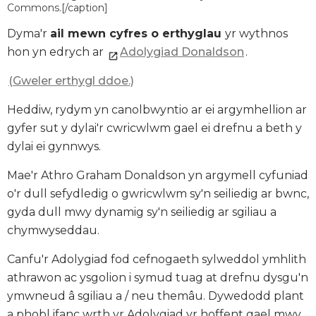
Commons.[/caption]
Dyma'r
ail mewn cyfres o erthyglau
yr wythnos
hon yn edrych ar
Adolygiad Donaldson
.
(Gweler erthygl ddoe.)
Heddiw, rydym yn canolbwyntio ar ei argymhellion ar
gyfer sut y dylai'r cwricwlwm gael ei drefnu a beth y
dylai ei gynnwys.
Mae'r Athro Graham Donaldson yn argymell cyfuniad
o'r dull sefydledig o gwricwlwm sy'n seiliedig ar bwnc,
gyda dull mwy dynamig sy'n seiliedig ar
sgiliau a
chymwyseddau
.
Canfu'r Adolygiad fod cefnogaeth sylweddol ymhlith
athrawon ac ysgolion i symud tuag at drefnu dysgu'n
ymwneud â sgiliau a / neu themâu. Dywedodd plant
a phobl ifanc wrth yr Adolygiad yr hoffent gael mwy