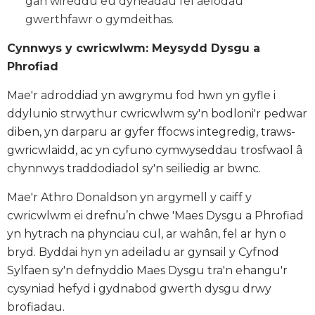
gan wireddu eu dyheadau fel aelodau
gwerthfawr o gymdeithas.
Cynnwys y cwricwlwm: Meysydd Dysgu a
Phrofiad
Mae'r adroddiad yn awgrymu fod hwn yn gyfle i
ddylunio strwythur cwricwlwm sy'n bodloni'r pedwar
diben, yn darparu ar gyfer ffocws integredig, traws-
gwricwlaidd, ac yn cyfuno cymwyseddau trosfwaol â
chynnwys traddodiadol sy'n seiliedig ar bwnc.
Mae'r Athro Donaldson yn argymell y caiff y
cwricwlwm
ei drefnu’n chwe 'Maes Dysgu a Phrofiad
yn hytrach na phynciau cul, ar wahân, fel ar hyn o
bryd. Byddai hyn yn adeiladu ar gynsail y Cyfnod
Sylfaen sy'n defnyddio Maes Dysgu tra'n ehangu'r
cysyniad hefyd i gydnabod gwerth dysgu drwy
brofiadau.