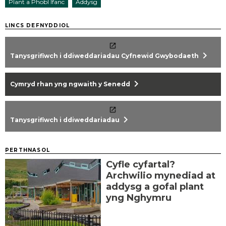
Plant a Phobl Ifanc
Addysg
LINCS DEFNYDDIOL
chevron_right
Tanysgrifiwch i ddiweddariadau Cyfnewid Gwybodaeth
chevron_right
Cymryd rhan yng ngwaith y Senedd
chevron_right
Tanysgrifiwch i ddiweddariadau
PERTHNASOL
Cyfle cyfartal?
Archwilio mynediad at
addysg a gofal plant
yng Nghymru