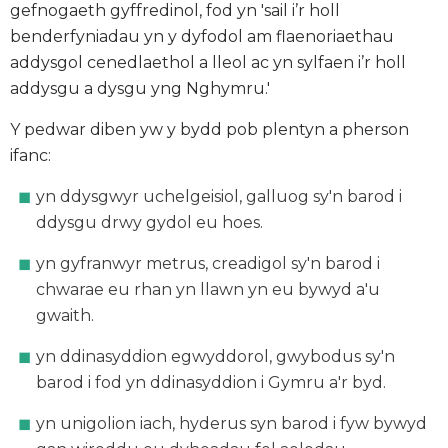
gefnogaeth gyffredinol, fod yn 'sail i’r holl
benderfyniadau yn y dyfodol am flaenoriaethau
addysgol cenedlaethol a lleol ac yn sylfaen i’r holl
addysgu a dysgu yng Nghymru.'
Y pedwar diben yw y bydd pob plentyn a pherson
ifanc:
yn ddysgwyr uchelgeisiol, galluog
sy'n barod i
ddysgu drwy gydol eu hoes.
yn gyfranwyr metrus, creadigol
sy'n barod i
chwarae eu rhan yn llawn yn eu bywyd a'u
gwaith.
yn ddinasyddion egwyddorol, gwybodus
sy'n
barod i fod yn ddinasyddion i Gymru a'r byd.
yn unigolion iach, hyderus
syn barod i fyw bywyd