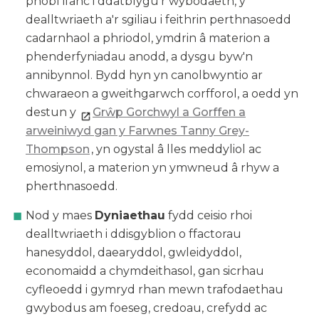
phobl ifanc i ddatblygu'r wybodaeth, y
dealltwriaeth a'r sgiliau i feithrin perthnasoedd
cadarnhaol a phriodol, ymdrin â materion a
phenderfyniadau anodd, a dysgu byw'n
annibynnol. Bydd hyn yn canolbwyntio ar
chwaraeon a gweithgarwch corfforol, a oedd yn
destun y
Gr
ŵp Gorchwyl a Gorffen a
arweiniwyd gan y Farwnes Tanny Grey-
Thompson
, yn ogystal â lles meddyliol ac
emosiynol, a materion yn ymwneud â rhyw a
pherthnasoedd.
Nod y maes
Dyniaethau
fydd ceisio rhoi
dealltwriaeth i ddisgyblion o ffactorau
hanesyddol, daearyddol, gwleidyddol,
economaidd a chymdeithasol, gan sicrhau
cyfleoedd i gymryd rhan mewn trafodaethau
gwybodus am foeseg, credoau, crefydd ac