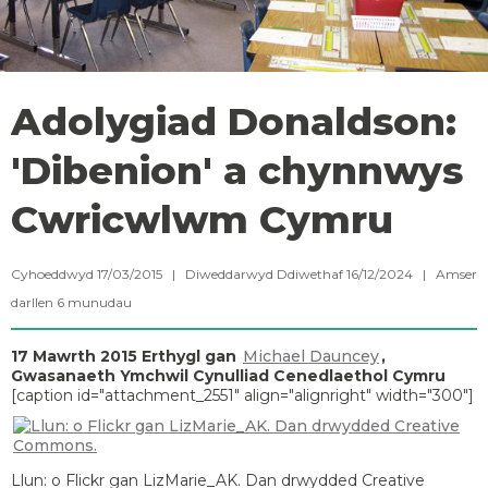
Adolygiad Donaldson:
'Dibenion' a chynnwys
Cwricwlwm Cymru
Cyhoeddwyd 17/03/2015 | Diweddarwyd Ddiwethaf 16/12/2024 |
Amser
darllen
6
munudau
17 Mawrth 2015
Erthygl gan
Michael Dauncey
,
Gwasanaeth Ymchwil Cynulliad Cenedlaethol Cymru
[caption id="attachment_2551" align="alignright" width="300"]
Llun: o Flickr gan LizMarie_AK. Dan drwydded Creative