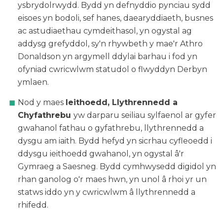
ysbrydolrwydd. Bydd yn defnyddio pynciau sydd
eisoes yn bodoli, sef hanes, daearyddiaeth, busnes
ac astudiaethau cymdeithasol, yn ogystal ag
addysg grefyddol, sy'n rhywbeth y mae'r Athro
Donaldson yn argymell ddylai barhau i fod yn
ofyniad cwricwlwm statudol o flwyddyn Derbyn
ymlaen.
Nod y maes
Ieithoedd, Llythrennedd a
Chyfathrebu
yw darparu seiliau sylfaenol ar gyfer
gwahanol fathau o gyfathrebu, llythrennedd a
dysgu am iaith. Bydd hefyd yn sicrhau cyfleoedd i
ddysgu ieithoedd gwahanol, yn ogystal â'r
Gymraeg a Saesneg. Bydd cymhwysedd digidol yn
rhan ganolog o'r maes hwn, yn unol â rhoi yr un
statws iddo yn y cwricwlwm â llythrennedd a
rhifedd.