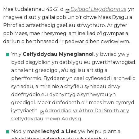
Mae tudalennau 43-51 o
Dyfodol Llwyddiannus
yn
rhagweld sut y gallai pob un o'r chwe Maes Dysgu a
Phrofiad arfaethedig gael eu strwythuro. Ar gyfer
pob Maes, mae rhesymeg, amlinelliad o'i gwmpas a
darlun o berthnasedd i'r pedwar diben cwricwlwm.
Yn y
Celfyddydau Mynegiannol
, y bwriad yw y
bydd disgyblion yn datblygu eu gwerthfawrogiad
a thalent greadigol, a'u sgiliau artistig a
pherfformio. Byddant yn cael cyfleoedd i archwilio
syniadau, a mireinio a chyfleu syniadau drwy
ddefnyddio eu dychymyg a synhwyrau yn
greadigol. Mae'r drafodaeth o'r maes hwn cymryd
i ystyriaeth
Adroddiad yr Athro Dai Smith ar y
Celfyddydau mewn Addysg
.
Nod y maes
Iechyd a Lles
yw helpu plant a