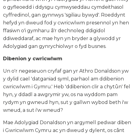
o gyfleoedd i ddysgu cymwyseddau cymdeithasol
cyffredinol, gan gynnwys 'sgiliau bywyd'. Roeddynt
hefyd yn dweud fod y cwricwlwm presennol yn
hen
ffasiwn o'i gymharu â'r dechnoleg ddigidol
ddiweddaraf
, ac mae hyn yn bryder a glywodd yr
Adolygiad gan gynrychiolwyr o fyd busnes.
Dibenion y cwricwlwm
Un o'r negeseuon cryfaf gan yr Athro Donaldson yw
y dylid cael
'datganiad syml, parhaol am ddibenion
cwricwlwm i Gymru.'
Heb 'ddibenion clir a chytûn' fel
hyn, y ddadl a awgrymir yw, os na wyddom pam
rydym yn gwneud hyn, sut y gallwn wybod beth i'w
wneud, a sut i'w wneud?
Mae Adolygiad Donaldson yn argymell
pedwar diben
i Gwricwlwm Cymru ac yn dweud y dylent, os cânt