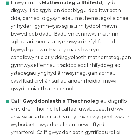
Drwy'r maes
Mathemateg a Rhifedd
, bydd
disgwyl i ddisgyblion ddatblygu dealltwriaeth
dda, barhaol o gysyniadau mathemategol a chael
yr hyder i gymhwyso sgiliau rhifyddol mewn
bywyd bob dydd. Bydd yn cynnwys meithrin
sgiliau ariannol a'u cymhwyso i sefyllfaoedd
bywyd go iawn. Bydd y maes hwn yn
canolbwyntio ar y ddisgyblaeth mathemateg, gan
gynnwys elfennau traddodiadol rhifyddeg ac
ystadegau ynghyd â rhesymeg, gan sicrhau
cysylltiad cryf â'r sgiliau angenrheidiol mewn
gwyddoniaeth a thechnoleg.
Caiff
Gwyddoniaeth a Thechnoleg
eu disgrifio
yn y drefn honno fel caffael gwybodaeth drwy
arsylwi ac arbrofi, a dilyn hynny drwy gymhwyso'r
wybodaeth wyddonol hon mewn ffyrdd
ymarferol. Caiff gwyddoniaeth gyfrifiadurol ei