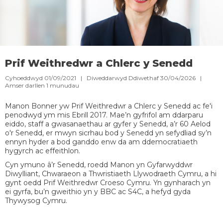
Prif Weithredwr a Chlerc y Senedd
Cyhoeddwyd 01/09/2021 | Diweddarwyd Ddiwethaf 30/04/2026 |
Amser darllen
1
munudau
Manon Bonner yw Prif Weithredwr a Chlerc y Senedd ac fe'i
penodwyd ym mis Ebrill 2017. Mae’n gyfrifol am ddarparu
eiddo, staff a gwasanaethau ar gyfer y Senedd, a’r 60 Aelod
o'r Senedd, er mwyn sicrhau bod y Senedd yn sefydliad sy’n
ennyn hyder a bod ganddo enw da am ddemocratiaeth
hygyrch ac effeithlon.
Cyn ymuno â’r Senedd, roedd Manon yn Gyfarwyddwr
Diwylliant, Chwaraeon a Thwristiaeth Llywodraeth Cymru, a hi
gynt oedd Prif Weithredwr Croeso Cymru. Yn gynharach yn
ei gyrfa, bu’n gweithio yn y BBC ac S4C, a hefyd gyda
Thywysog Cymru.