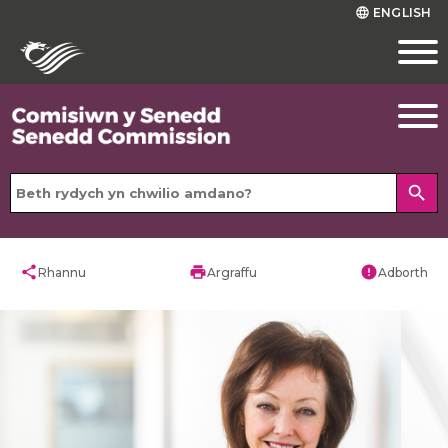
ENGLISH
language
search
share
print
error
Rhannu
Argraffu
Adborth