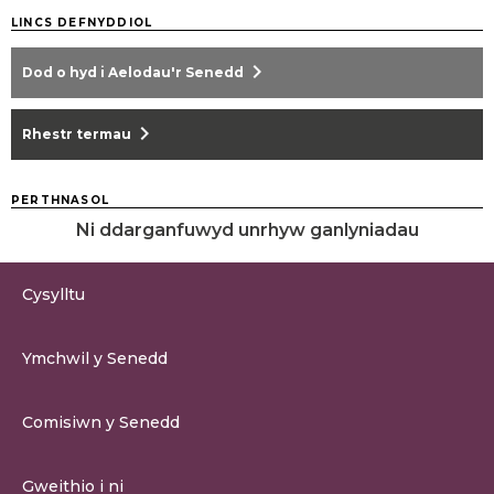
LINCS DEFNYDDIOL
chevron_right
Dod o hyd i Aelodau'r Senedd
chevron_right
Rhestr termau
PERTHNASOL
Ni ddarganfuwyd unrhyw ganlyniadau
Cysylltu
0300 200 6565
Ymchwil y Senedd
cysylltu@senedd.cymru
Hafan Ymchwil y Senedd
Cysylltu â Senedd Cymru
Comisiwn y Senedd
Erthygil Ymchwil
Adnoddau Cyfryngau
Amdan Comisiwn y Senedd
Gweithio i ni