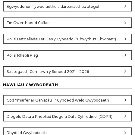
chevron_right
Egwyddorion llywodraethu a darpariaethau ategol
chevron_right
Ein Gwerthoedd Caffael
chevron_right
Polisi Datgeliadau er Lles y Cyhoedd ("Chwythu'r Chwiban")
chevron_right
Polisi Rheoli Risg
chevron_right
Strategaeth Comisiwn y Senedd 2021 – 2026
HAWLIAU GWYBODEATH
chevron_right
Cod Ymarfer ar Ganiatáu i'r Cyhoedd Weld Gwybodaeth
chevron_right
Diogelu Data a Rheoliad Diogelu Data Cyffredinol (GDPR)
chevron_right
Rhyddid Gwybodaeth