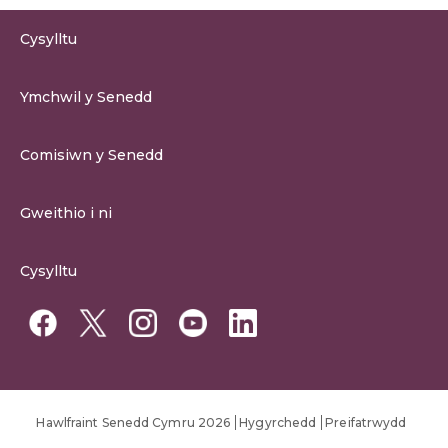
Cysylltu
0300 200 6565
Ymchwil y Senedd
cysylltu@senedd.cymru
Hafan Ymchwil y Senedd
Cysylltu â Senedd Cymru
Comisiwn y Senedd
Erthygil Ymchwil
Adnoddau Cyfryngau
Amdan Comisiwn y Senedd
Gweithio i ni
Strwythur Sefydliad a Chyfrifoldebau
Gweithio i ni
Fframwaith Llywodraethu Corfforaethol y Comisiwn
Cysylltu
Gweithio i Gomisiwn y Senedd
Mynediad at wybodaeth
Gweithio i Aelod Senedd
Penodiadau Cyhoeddus
Hawlfraint Senedd Cymru 2026
Hygyrchedd
Preifatrwydd