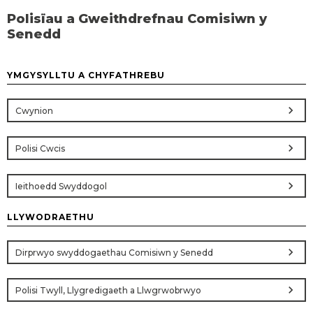
Polisïau a Gweithdrefnau Comisiwn y
Senedd
YMGYSYLLTU A CHYFATHREBU
chevron_right
Cwynion
chevron_right
Polisi Cwcis
chevron_right
Ieithoedd Swyddogol
LLYWODRAETHU
chevron_right
Dirprwyo swyddogaethau Comisiwn y Senedd
chevron_right
Polisi Twyll, Llygredigaeth a Llwgrwobrwyo