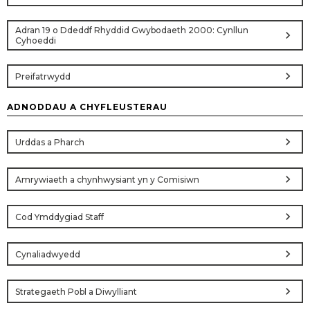
Adran 19 o Ddeddf Rhyddid Gwybodaeth 2000: Cynllun
chevron_right
Cyhoeddi
chevron_right
Preifatrwydd
ADNODDAU A CHYFLEUSTERAU
chevron_right
Urddas a Pharch
chevron_right
Amrywiaeth a chynhwysiant yn y Comisiwn
chevron_right
Cod Ymddygiad Staff
chevron_right
Cynaliadwyedd
chevron_right
Strategaeth Pobl a Diwylliant