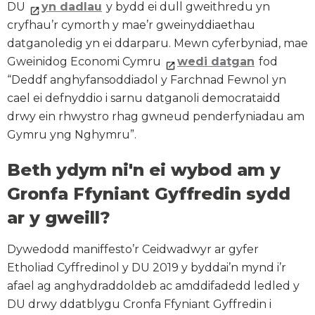
DU
yn dadlau
y bydd ei dull gweithredu yn
cryfhau’r cymorth y mae’r gweinyddiaethau
datganoledig yn ei ddarparu. Mewn cyferbyniad, mae
Gweinidog Economi Cymru
wedi datgan
fod
“Deddf anghyfansoddiadol y Farchnad Fewnol yn
cael ei defnyddio i sarnu datganoli democrataidd
drwy ein rhwystro rhag gwneud penderfyniadau am
Gymru yng Nghymru”.
Beth ydym ni'n ei wybod am y
Gronfa Ffyniant Gyffredin sydd
ar y gweill?
Dywedodd maniffesto’r Ceidwadwyr ar gyfer
Etholiad Cyffredinol y DU 2019 y byddai’n mynd i’r
afael ag anghydraddoldeb ac amddifadedd ledled y
DU drwy ddatblygu Cronfa Ffyniant Gyffredin i