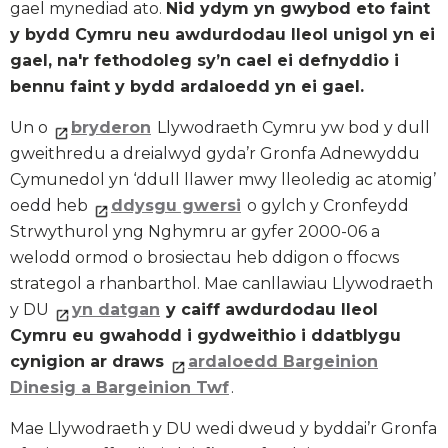
gael mynediad ato.
Nid ydym yn gwybod eto faint
y bydd Cymru neu awdurdodau lleol unigol yn ei
gael, na'r fethodoleg sy’n cael ei defnyddio i
bennu faint y bydd ardaloedd yn ei gael.
Un o
bryderon
Llywodraeth Cymru yw bod y dull
gweithredu a dreialwyd gyda’r Gronfa Adnewyddu
Cymunedol yn ‘ddull llawer mwy lleoledig ac atomig’
oedd heb
ddysgu gwersi
o gylch y Cronfeydd
Strwythurol yng Nghymru ar gyfer 2000-06 a
welodd ormod o brosiectau heb ddigon o ffocws
strategol a rhanbarthol. Mae canllawiau Llywodraeth
y DU
yn datgan
y caiff awdurdodau lleol
Cymru eu gwahodd i gydweithio i ddatblygu
cynigion ar draws
ardaloedd Bargeinion
Dinesig a Bargeinion Twf
.
Mae Llywodraeth y DU wedi dweud y byddai’r Gronfa