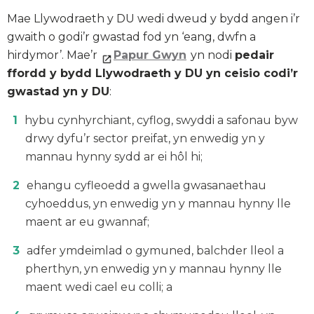
Mae Llywodraeth y DU wedi dweud y bydd angen i’r
gwaith o godi’r gwastad fod yn ‘eang, dwfn a
hirdymor’. Mae’r
Papur Gwyn
yn nodi
pedair
ffordd y bydd Llywodraeth y DU yn ceisio codi’r
gwastad yn y DU
:
hybu cynhyrchiant, cyflog, swyddi a safonau byw
drwy dyfu’r sector preifat, yn enwedig yn y
mannau hynny sydd ar ei hôl hi;
ehangu cyfleoedd a gwella gwasanaethau
cyhoeddus, yn enwedig yn y mannau hynny lle
maent ar eu gwannaf;
adfer ymdeimlad o gymuned, balchder lleol a
pherthyn, yn enwedig yn y mannau hynny lle
maent wedi cael eu colli; a