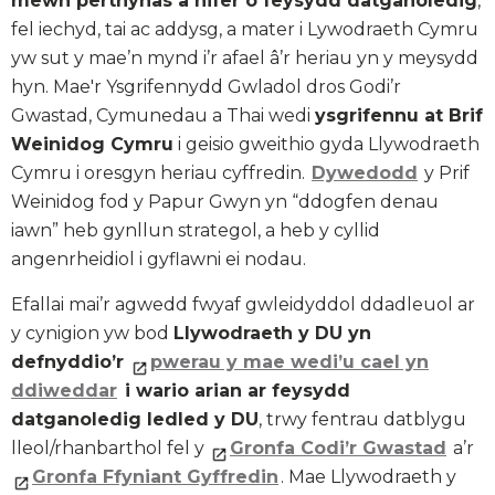
mewn perthynas â nifer o feysydd datganoledig
,
fel iechyd, tai ac addysg, a mater i Lywodraeth Cymru
yw sut y mae’n mynd i’r afael â’r heriau yn y meysydd
hyn. Mae'r Ysgrifennydd Gwladol dros Godi’r
Gwastad, Cymunedau a Thai wedi
ysgrifennu at Brif
Weinidog Cymru
i geisio gweithio gyda Llywodraeth
Cymru i oresgyn heriau cyffredin.
Dywedodd
y Prif
Weinidog fod y Papur Gwyn yn “ddogfen denau
iawn” heb gynllun strategol, a heb y cyllid
angenrheidiol i gyflawni ei nodau.
Efallai mai’r agwedd fwyaf gwleidyddol ddadleuol ar
y cynigion yw bod
Llywodraeth y DU yn
defnyddio’r
pwerau y mae wedi’u cael yn
ddiweddar
i wario arian ar feysydd
datganoledig ledled y DU
, trwy fentrau datblygu
lleol/rhanbarthol fel y
Gronfa Codi’r Gwastad
a’r
Gronfa Ffyniant Gyffredin
. Mae Llywodraeth y