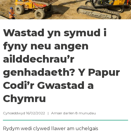
Wastad yn symud i
fyny neu angen
ailddechrau’r
genhadaeth? Y Papur
Codi’r Gwastad a
Chymru
Cyhoeddwyd 16/02/2022 |
Amser darllen
8
munudau
Rydym wedi clywed llawer am uchelgais