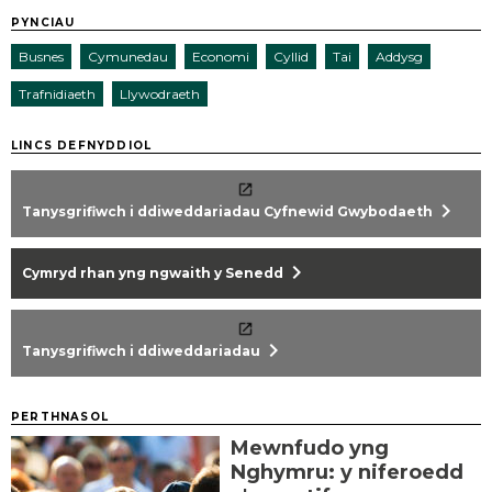
PYNCIAU
Busnes
Cymunedau
Economi
Cyllid
Tai
Addysg
Trafnidiaeth
Llywodraeth
LINCS DEFNYDDIOL
chevron_right
Tanysgrifiwch i ddiweddariadau Cyfnewid Gwybodaeth
chevron_right
Cymryd rhan yng ngwaith y Senedd
chevron_right
Tanysgrifiwch i ddiweddariadau
PERTHNASOL
Mewnfudo yng
Nghymru: y niferoedd