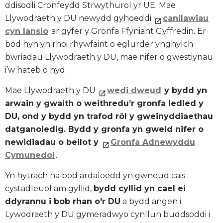
ddisodli Cronfeydd Strwythurol yr UE. Mae
Llywodraeth y DU newydd gyhoeddi
canllawiau
cyn lansio
ar gyfer y Gronfa Ffyniant Gyffredin. Er
bod hyn yn rhoi rhywfaint o eglurder ynghylch
bwriadau Llywodraeth y DU, mae nifer o gwestiynau
i’w hateb o hyd.
Mae Llywodraeth y DU
wedi dweud
y bydd yn
arwain y gwaith o weithredu’r gronfa ledled y
DU, ond y bydd yn trafod rôl y gweinyddiaethau
datganoledig. Bydd y gronfa yn gweld nifer o
newidiadau o beilot y
Gronfa Adnewyddu
Cymunedol
.
Yn hytrach na bod ardaloedd yn gwneud cais
cystadleuol am gyllid,
bydd cyllid yn cael ei
ddyrannu i bob rhan o'r DU
a bydd angen i
Lywodraeth y DU gymeradwyo cynllun buddsoddi i