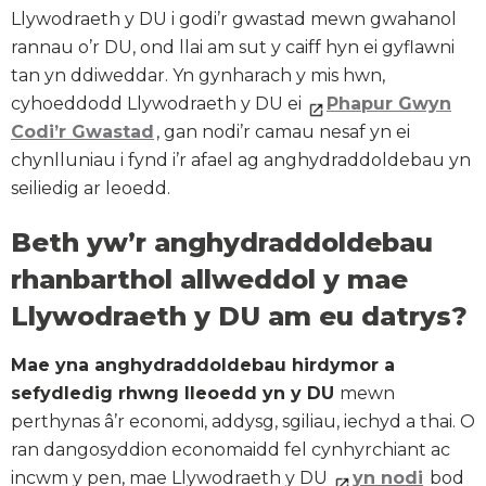
Llywodraeth y DU i godi’r gwastad mewn gwahanol
rannau o’r DU, ond llai am sut y caiff hyn ei gyflawni
tan yn ddiweddar. Yn gynharach y mis hwn,
cyhoeddodd Llywodraeth y DU ei
Phapur Gwyn
Codi’r Gwastad
, gan nodi’r camau nesaf yn ei
chynlluniau i fynd i’r afael ag anghydraddoldebau yn
seiliedig ar leoedd.
Beth yw’r anghydraddoldebau
rhanbarthol allweddol y mae
Llywodraeth y DU am eu datrys?
Mae yna anghydraddoldebau hirdymor a
sefydledig rhwng lleoedd yn y DU
mewn
perthynas â’r economi, addysg, sgiliau, iechyd a thai. O
ran dangosyddion economaidd fel cynhyrchiant ac
incwm y pen, mae Llywodraeth y DU
yn nodi
bod