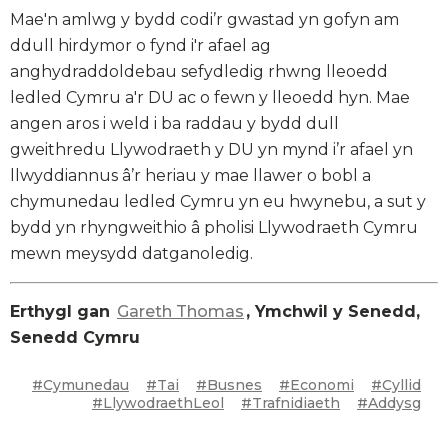
Mae'n amlwg y bydd codi’r gwastad yn gofyn am
ddull hirdymor o fynd i'r afael ag
anghydraddoldebau sefydledig rhwng lleoedd
ledled Cymru a'r DU ac o fewn y lleoedd hyn. Mae
angen aros i weld i ba raddau y bydd dull
gweithredu Llywodraeth y DU yn mynd i’r afael yn
llwyddiannus â’r heriau y mae llawer o bobl a
chymunedau ledled Cymru yn eu hwynebu, a sut y
bydd yn rhyngweithio â pholisi Llywodraeth Cymru
mewn meysydd datganoledig.
Erthygl gan
Gareth Thomas
, Ymchwil y Senedd,
Senedd Cymru
#Cymunedau
#Tai
#Busnes
#Economi
#Cyllid
#LlywodraethLeol
#Trafnidiaeth
#Addysg