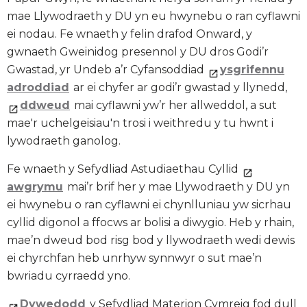
mae Llywodraeth y DU yn eu hwynebu o ran cyflawni
ei nodau. Fe wnaeth y felin drafod Onward, y
gwnaeth Gweinidog presennol y DU dros Godi’r
Gwastad, yr Undeb a’r Cyfansoddiad
ysgrifennu
adroddiad
ar ei chyfer ar godi’r gwastad y llynedd,
ddweud
mai cyflawni yw’r her allweddol, a sut
mae'r uchelgeisiau'n trosi i weithredu y tu hwnt i
lywodraeth ganolog.
Fe wnaeth y Sefydliad Astudiaethau Cyllid
awgrymu
mai’r brif her y mae Llywodraeth y DU yn
ei hwynebu o ran cyflawni ei chynlluniau yw sicrhau
cyllid digonol a ffocws ar bolisi a diwygio. Heb y rhain,
mae’n dweud bod risg bod y llywodraeth wedi dewis
ei chyrchfan heb unrhyw synnwyr o sut mae’n
bwriadu cyrraedd yno.
Dywedodd
y Sefydliad Materion Cymreig fod dull