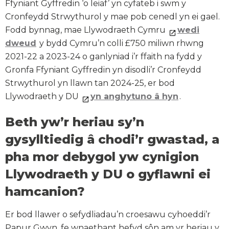
Ffyniant Gyffredin ‘o leiaf’ yn cyfateb i swm y
Cronfeydd Strwythurol y mae pob cenedl yn ei gael.
Fodd bynnag, mae Llywodraeth Cymru
wedi
dweud
y bydd Cymru’n colli £750 miliwn rhwng
2021-22 a 2023-24 o ganlyniad i’r ffaith na fydd y
Gronfa Ffyniant Gyffredin yn disodli’r Cronfeydd
Strwythurol yn llawn tan 2024-25, er bod
Llywodraeth y DU
yn anghytuno â hyn
.
Beth yw’r heriau sy’n
gysylltiedig â chodi’r gwastad, a
pha mor debygol yw cynigion
Llywodraeth y DU o gyflawni ei
hamcanion?
Er bod llawer o sefydliadau’n croesawu cyhoeddi’r
Papur Gwyn, fe wnaethant hefyd sôn am yr heriau y