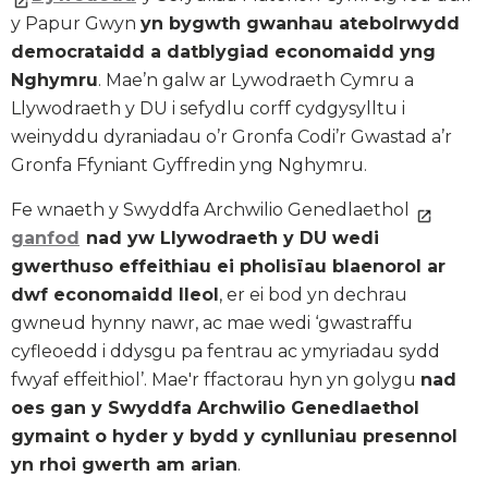
y Papur Gwyn
yn bygwth gwanhau atebolrwydd
democrataidd a datblygiad economaidd yng
Nghymru
. Mae’n galw ar Lywodraeth Cymru a
Llywodraeth y DU i sefydlu corff cydgysylltu i
weinyddu dyraniadau o’r Gronfa Codi’r Gwastad a’r
Gronfa Ffyniant Gyffredin yng Nghymru.
Fe wnaeth y Swyddfa Archwilio Genedlaethol
ganfod
nad yw Llywodraeth y DU wedi
gwerthuso effeithiau ei pholisïau blaenorol ar
dwf economaidd lleol
, er ei bod yn dechrau
gwneud hynny nawr, ac mae wedi ‘gwastraffu
cyfleoedd i ddysgu pa fentrau ac ymyriadau sydd
fwyaf effeithiol’. Mae'r ffactorau hyn yn golygu
nad
oes gan y Swyddfa Archwilio Genedlaethol
gymaint o hyder y bydd y cynlluniau presennol
yn rhoi gwerth am arian
.