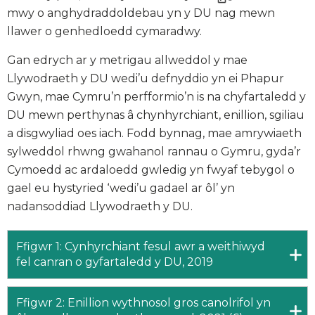
mwy o anghydraddoldebau yn y DU nag mewn
llawer o genhedloedd cymaradwy.
Gan edrych ar y metrigau allweddol y mae
Llywodraeth y DU wedi’u defnyddio yn ei Phapur
Gwyn, mae Cymru’n perfformio’n is na chyfartaledd y
DU mewn perthynas â chynhyrchiant, enillion, sgiliau
a disgwyliad oes iach. Fodd bynnag, mae amrywiaeth
sylweddol rhwng gwahanol rannau o Gymru, gyda’r
Cymoedd ac ardaloedd gwledig yn fwyaf tebygol o
gael eu hystyried ‘wedi’u gadael ar ôl’ yn
nadansoddiad Llywodraeth y DU.
Ffigwr 1: Cynhyrchiant fesul awr a weithiwyd
fel canran o gyfartaledd y DU, 2019
Ffigwr 2: Enillion wythnosol gros canolrifol yn