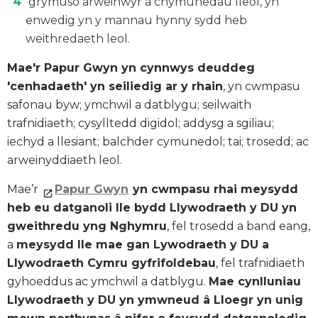
grymuso arweinwyr a chymunedau lleol, yn
enwedig yn y mannau hynny sydd heb
weithredaeth leol.
Mae'r Papur Gwyn yn cynnwys deuddeg
'cenhadaeth' yn seiliedig ar y rhain
, yn cwmpasu
safonau byw; ymchwil a datblygu; seilwaith
trafnidiaeth; cysylltedd digidol; addysg a sgiliau;
iechyd a llesiant; balchder cymunedol; tai; trosedd; ac
arweinyddiaeth leol.
Mae’r
Papur Gwyn
yn cwmpasu rhai meysydd
heb eu datganoli lle bydd Llywodraeth y DU yn
gweithredu yng Nghymru
, fel trosedd a band eang,
a
meysydd lle mae gan Lywodraeth y DU a
Llywodraeth Cymru gyfrifoldebau
, fel trafnidiaeth
gyhoeddus ac ymchwil a datblygu.
Mae cynlluniau
Llywodraeth y DU yn ymwneud â Lloegr yn unig