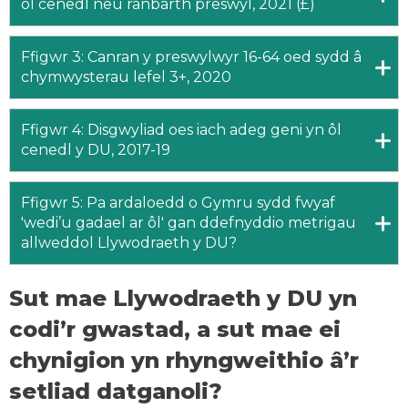
ôl cenedl neu ranbarth preswyl, 2021 (£)
Ffigwr 3: Canran y preswylwyr 16-64 oed sydd â
chymwysterau lefel 3+, 2020
Ffigwr 4: Disgwyliad oes iach adeg geni yn ôl
cenedl y DU, 2017-19
Ffigwr 5: Pa ardaloedd o Gymru sydd fwyaf
'wedi’u gadael ar ôl' gan ddefnyddio metrigau
allweddol Llywodraeth y DU?
Sut mae Llywodraeth y DU yn
codi’r gwastad, a sut mae ei
chynigion yn rhyngweithio â’r
setliad datganoli?