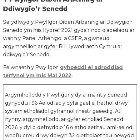
Ddiwygio’r Senedd
Sefydlwyd y Pwyllgor Diben Arbennig ar Ddiwygio’r
Senedd ym mis Hydref 2021 gyda’r nod o adeiladu ar
waith y Panel Arbenigol a CSER, a gwneud
argymhellion ar gyfer Bil Llywodraeth Cymru ar
ddiwygio’r Senedd.
Fe wnaeth y Pwyllgor
gyhoeddi ei adroddiad
terfynol ym mis Mai 2022
.
Argymhellodd y Pwyllgor y dylai maint y Senedd
gynyddu i 96 Aelod, ac y dylai gael ei hethol drwy
system etholiadol gyfrannol rhestr gaeedig. At
hynny, argymhellodd, ar gyfer etholiad Senedd
2026, y dylid defnyddio 16 o etholaethau aml-aelod,
wedi’u creu drwy ddwyn 32 o etholaethau newydd