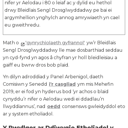
nifer yr Aelodau i 80 o leiaf ac y dylid eu hethol
drwy Bleidlais Sengl Drosglwyddadwy pe bai ei
argymhellion ynghylch annog amrywiaeth yn cael
eu gweithredu.
Math o
'gynrychiolaeth gyfrannol'
yw’r Bleidlais
Sengl Drosglwyddadwy lle mae dosbarthiad seddau
yn cyd-fynd yn agos â chyfran yr holl bleidleisiau a
gaiff eu bwrw dros bob plaid.
Yn dilyn adroddiad y Panel Arbenigol, daeth
Comisiwn y Senedd
i’r casgliad
ym mis Mehefin
2019, er ei fod yn hyderus bod ‘yr achos o blaid
cynyddu’r nifer o Aelodau wedi ei ddadlau’n
llwyddiannus’, nad
oedd
consensws gwleidyddol eto
ar y system etholiadol.
Y Pwyllgor ar Ddiwygio Etholiadol y