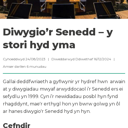
Diwygio’r Senedd – y
stori hyd yma
Cyhoeddwyd 24/08/2023 | Diweddarwyd Ddiwethaf 16/12/2024 |
Amser darllen
6
munudau
Gallai deddfwriaeth a gyflwynir yr hydref hwn arwain
at y diwygiadau mwyaf arwyddocaol i’r Senedd ers ei
sefydlu yn 1999. Cyn i’r newidiadau posibl hyn fynd
rhagddynt, mae'r erthygl hon yn bwrw golwg yn ôl
ar hanes diwygio'r Senedd hyd yn hyn.
Cefndir