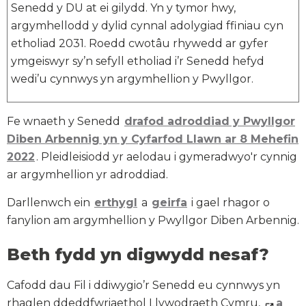
Senedd y DU at ei gilydd. Yn y tymor hwy,
argymhellodd y dylid cynnal adolygiad ffiniau cyn
etholiad 2031. Roedd cwotâu rhywedd ar gyfer
ymgeiswyr sy’n sefyll etholiad i’r Senedd hefyd
wedi’u cynnwys yn argymhellion y Pwyllgor.
Fe wnaeth y Senedd
drafod adroddiad y Pwyllgor
Diben Arbennig yn y Cyfarfod Llawn ar 8 Mehefin
2022
. Pleidleisiodd yr aelodau i gymeradwyo'r cynnig
ar argymhellion yr adroddiad.
Darllenwch ein
erthygl
a
geirfa
i gael rhagor o
fanylion am argymhellion y Pwyllgor Diben Arbennig.
Beth fydd yn digwydd nesaf?
Cafodd dau Fil i ddiwygio’r Senedd eu cynnwys yn
rhaglen ddeddfwriaethol Llywodraeth Cymru,
a