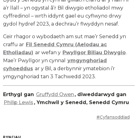
a’r llall – yn ogystal â’r Bil diwygio etholiadol mwy
cyffredinol – wrth iddynt gael eu cyflwyno drwy
gydol hydref 2023, a dechrau’r flwyddyn nesaf.
Ceir rhagor o wybodaeth am sut mae’r Senedd yn
craffu ar
Fil Senedd Cymru (Aelodau ac
Etholiadau)
ar wefan y
Pwyllgor Biliau Diwygio
.
Mae’r Pwyllgor yn cynnal
ymgynghoriad
cyhoeddus
ar y Bil, a derbynnir ymatebion i’r
ymgynghoriad tan 3 Tachwedd 2023.
Erthygl gan
Gruffydd Owen
, diweddarwyd gan
Philip Lewis
, Ymchwil y Senedd, Senedd Cymru
#Cyfansoddiad
PYNCIAU