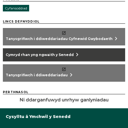
Cyfansoddiad
LINCS DEFNYDDIOL
chevron_right
Tanysgrifiwch i ddiweddariadau Cyfnewid Gwybodaeth
chevron_right
Cymryd rhan yng ngwaith y Senedd
chevron_right
Tanysgrifiwch i ddiweddariadau
PERTHNASOL
Ni ddarganfuwyd unrhyw ganlyniadau
Cysylltu â Ymchwil y Senedd