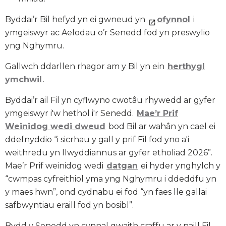
Byddai’r Bil hefyd yn ei gwneud yn
ofynnol
i
ymgeiswyr ac Aelodau o’r Senedd fod yn preswylio
yng Nghymru.
Gallwch ddarllen rhagor am y Bil yn ein
herthygl
ymchwil
.
Byddai’r ail Fil yn cyflwyno cwotâu rhywedd ar gyfer
ymgeiswyr i'w hethol i'r Senedd.
Mae’r Prif
Weinidog wedi dweud
bod Bil ar wahân yn cael ei
ddefnyddio “i sicrhau y gall y prif Fil fod yno a'i
weithredu yn llwyddiannus ar gyfer etholiad 2026”.
Mae’r Prif weinidog wedi
datgan
ei hyder ynghylch y
“cwmpas cyfreithiol yma yng Nghymru i ddeddfu yn
y maes hwn”, ond cydnabu ei fod “yn faes lle gallai
safbwyntiau eraill fod yn bosibl”.
Bydd y Senedd yn cynnal gwaith craffu ar y naill Fil