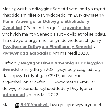
Mae’r gwaith o ddiwygio’r Senedd wedi bod yn mynd
rhagddo am nifer o flynyddoedd. Yn 2017 gwnaeth y
Panel Arbenigol ar Ddiwygio Etholiadol y
Cynulliad
(“Panel Arbenigol”)
argymhellion
ynghylch maint y Senedd a sut y dylid ethol aelodau.
Trafodwyd ei argymhellion yn ddiweddarach gan y
Pwyllgor ar Ddiwygio Etholiadol y Senedd
, a
gyflwynodd adroddiad
ym mis Medi 2020.
Cafodd y
Pwyllgor Diben Arbennig ar Ddiwygio’r
Senedd
ei sefydlu yn 2021 i ystyried y casgliadau y
daethpwyd iddynt gan CSER, ac i wneud
argymhellion ar gyfer Bil Llywodraeth Cymru ar
ddiwygio’r Senedd. Cyhoeddodd y Pwyllgor ei
adroddiad
ym mis Mai 2022.
Mae’r
Briff Ymchwil
hwn yn cynnwys crynodeb