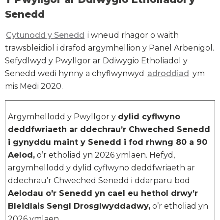
Senedd
Cytunodd y Senedd
i wneud rhagor o waith
trawsbleidiol i drafod argymhellion y Panel Arbenigol.
Sefydlwyd y Pwyllgor ar Ddiwygio Etholiadol y
Senedd wedi hynny a chyflwynwyd
adroddiad
ym
mis Medi 2020.
Argymhellodd y Pwyllgor y
dylid cyflwyno
deddfwriaeth ar ddechrau’r Chweched Senedd
i gynyddu maint y Senedd i fod rhwng 80 a 90
Aelod,
o’r etholiad yn 2026 ymlaen. Hefyd,
argymhellodd y dylid cyflwyno deddfwriaeth ar
ddechrau’r Chweched Senedd i ddarparu bod
Aelodau o'r Senedd yn cael eu hethol drwy’r
Bleidlais Sengl Drosglwyddadwy,
o’r etholiad yn
2026 ymlaen.