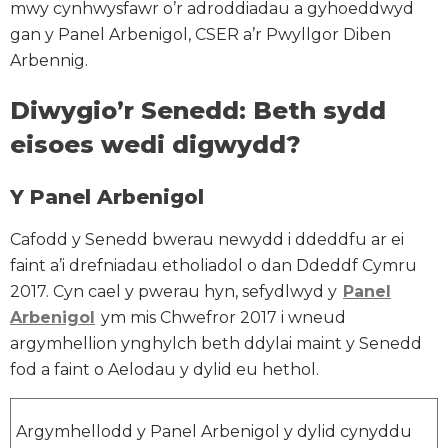
mwy cynhwysfawr o’r adroddiadau a gyhoeddwyd
gan y Panel Arbenigol, CSER a’r Pwyllgor Diben
Arbennig.
Diwygio’r Senedd: Beth sydd
eisoes wedi digwydd?
Y Panel Arbenigol
Cafodd y Senedd bwerau newydd i ddeddfu ar ei
faint a’i drefniadau etholiadol o dan Ddeddf Cymru
2017. Cyn cael y pwerau hyn, sefydlwyd y
Panel
Arbenigol
ym mis Chwefror 2017 i wneud
argymhellion ynghylch beth ddylai maint y Senedd
fod a faint o Aelodau y dylid eu hethol.
Argymhellodd y Panel Arbenigol y dylid cynyddu