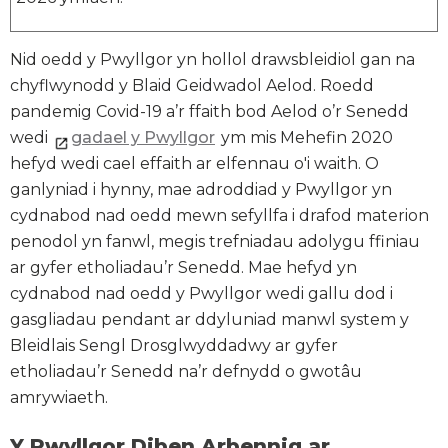
Nid oedd y Pwyllgor yn hollol drawsbleidiol gan na
chyflwynodd y Blaid Geidwadol Aelod. Roedd
pandemig Covid-19 a’r ffaith bod Aelod o’r Senedd
wedi
gadael y Pwyllgor
ym mis Mehefin 2020
hefyd wedi cael effaith ar elfennau o'i waith. O
ganlyniad i hynny, mae adroddiad y Pwyllgor yn
cydnabod nad oedd mewn sefyllfa i drafod materion
penodol yn fanwl, megis trefniadau adolygu ffiniau
ar gyfer etholiadau’r Senedd. Mae hefyd yn
cydnabod nad oedd y Pwyllgor wedi gallu dod i
gasgliadau pendant ar ddyluniad manwl system y
Bleidlais Sengl Drosglwyddadwy ar gyfer
etholiadau’r Senedd na’r defnydd o gwotâu
amrywiaeth.
Y Pwyllgor Diben Arbennig ar