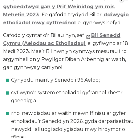
gyhoeddwyd gan y Prif Weinidog ym mis
Mehefin 2023
. Fe gafodd trydydd Bil ar
ddiwygio
etholiadol mwy cyffredinol
ei gynnwys hefyd.
Cafodd y cyntaf o'r Biliau hyn, sef
Bil Senedd
Cymru (Aelodau ac Etholiadau)
ei gyflwyno ar 18
Medi 2023. Mae’r Bil hwn yn cynnwys mesurau i roi
argymhellion y Pwyllgor Diben Arbennig ar waith,
gan gynnwys y canlynol:
Cynyddu maint y Senedd i 96 Aelod;
cyflwyno'r system etholiadol gyfrannol rhestr
gaeedig; a
rhoi newidiadau ar waith mewn ffiniau ar gyfer
etholiadau’r Senedd yn 2026, gyda darpariaethau
newydd i alluogi adolygiadau mwy hirdymor o
ffiniau.