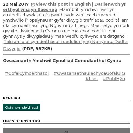
22 Mai 2017
View this post in English | Darllenwch yr
erthygl yma yn Saesneg
Mae’r briff ymchwil hwn yn
amlinellu rhywfaint o’r gwaith sydd wedi cael ei wneud i
ymchwilio i’r opsiynau ar gyfer diwygio trefniadau codi tâl am
ofal cymdeithasol yng Nghymru a Lloegr. Mae hefyd yn nodi
gwaith Llywodraeth Cymru o ran materion codi tâl, gan
gynnwys y diwygiadau y mae wedi’u cyflwyno ers datganoli.
Talu am ofal cymdeithasol i oedolion yng Nghymru. Dadl a
Diwygio
(PDF, 987KB)
Gwasanaeth Ymchwil Cynulliad Cenedlaethol Cymru
#GofalCymdeithasol
#GwasanaethauIechydaGofalGIG
#Lles
#PoblHŷn
PYNCIAU
Gofal cymdeithasol
LINCS DEFNYDDIOL