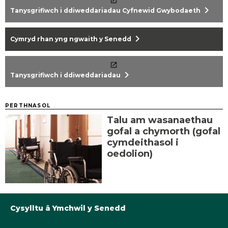
chevron_right
Tanysgrifiwch i ddiweddariadau Cyfnewid Gwybodaeth
chevron_right
Cymryd rhan yng ngwaith y Senedd
chevron_right
Tanysgrifiwch i ddiweddariadau
PERTHNASOL
Talu am wasanaethau
gofal a chymorth (gofal
cymdeithasol i
oedolion)
Cysylltu â Ymchwil y Senedd