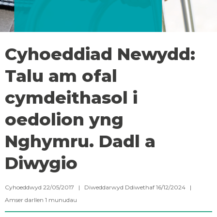
Cyhoeddiad Newydd:
Talu am ofal
cymdeithasol i
oedolion yng
Nghymru. Dadl a
Diwygio
Cyhoeddwyd 22/05/2017 | Diweddarwyd Ddiwethaf 16/12/2024 |
Amser darllen
1
munudau