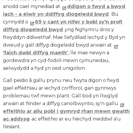
anodd cael mynediad at
ddigon o fwyd a bwyd
iach - a elwir yn ddiffyg diogeledd bwyd
. Bu
cynnydd o
69 y cant yn nifer y bobl sy'n profi
diffyg diogeledd bwyd
yng Nghymru dros y
flwyddyn ddiwethaf. Mae Sefydliad Iechyd y Byd yn
dweud y gall diffyg diogeledd bwyd arwain at
'faich dwbl diffyg maeth'
, lle mae newyn a
gordewdra yn cyd-fodoli mewn cymunedau,
aelwydydd a hyd yn oed unigolion.
Gall peidio â gallu prynu neu fwyta digon o fwyd
gael effeithiau ar iechyd corfforol, gan gynnwys
problemau twf mewn plant. Gall bod yn llwglyd
arwain at flinder a diffyg canolbwyntio, sy'n gallu
effeithio ar allu pobl i gymryd rhan mewn gwaith
ac addysg
ac effeithio ar eu hiechyd meddwl a'u
llesiant.