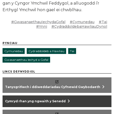
gan y Cyngor Ymchwil Feddygol, a alluogodd i’r
Erthygl Ymchwil hon gael ei chwblhau.
#GwasanaethauIechydaGofal
#Cymunedau
#Tai
#Ynni
#CydraddoldebaHawliauDynol
PYNCIAU
Cymunedau
Cydraddoldeb a Hawliau
Tai
Gwasanaethau Iechyd a Gofal
LINCS DEFNYDDIOL
chevron_right
Tanysgrifiwch i ddiweddariadau Cyfnewid Gwybodaeth
chevron_right
Cymryd rhan yng ngwaith y Senedd