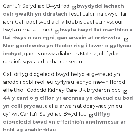
Canfu'r Sefydliad Bwyd fod
bwydydd iachach
dair gwaith yn ddrutach
fesul calori na bwyd llai
iach. Gall pobl sydd â chyllideb is gael eu hysgogi i
fwyta'n rhatach ond
bwyta bwyd llai maethlon a
llai dwys o ran egni, gan arwain at ordewdra
.
Mae gordewdra yn ffactor risg i lawer o gyflyrau
iechyd
, gan gynnwys diabetes Math 2, clefydau
cardiofasgwlaidd a rhai canserau.
Gall diffyg diogeledd bwyd hefyd ei gwneud yn
anodd i bobl reoli eu cyflyrau iechyd mewn ffordd
effeithiol. Cododd Kidney Care UK bryderon bod
44 y cant o gleifion yr arennau yn dweud eu bod
yn colli prydau
, a allai arwain at ddirywiad yn eu
cyflwr. Canfu'r Sefydliad Bwyd fod
diffyg
diogeledd bwyd yn effeithio'n anghymesur ar
bobl ag anableddau
.