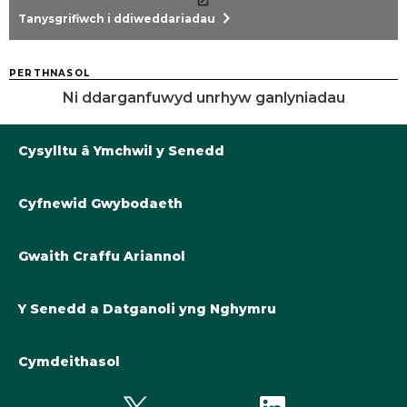
chevron_right
Tanysgrifiwch i ddiweddariadau
PERTHNASOL
Ni ddarganfuwyd unrhyw ganlyniadau
Cysylltu â Ymchwil y Senedd
Cyfnewid Gwybodaeth
Llyfrgell@Senedd.Cymru
Y Berthynas Academaidd â Senedd Cymru
Gwybodaeth am Ymchwil y Senedd
Gwaith Craffu Ariannol
Cymryd rhan yng ngwaith y Senedd
Tanysgrifiwch i ddiweddariadau
Cyllideb Derfynol Llywodraeth Cymru ar gyfer 2024-25
Y Senedd a Datganoli yng Nghymru
Y Cynllun Cymrodoriaeth Academaidd
Cyllideb Derfynol Llywodraeth Cymru 2023-24
Cyfnewid Gwybodaeth a Deddfwrfeydd
Cymdeithasol
Datganoli cyllidol yng Nghymru
Cyfres o Seminarau Cyfnewid Syniadau