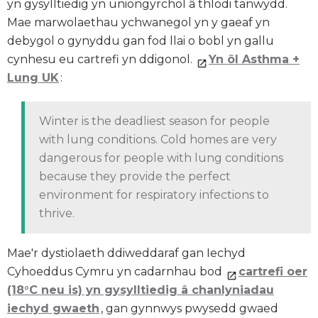
yn gysylltiedig yn uniongyrchol â thlodi tanwydd.
Mae marwolaethau ychwanegol yn y gaeaf yn
debygol o gynyddu gan fod llai o bobl yn gallu
cynhesu eu cartrefi yn ddigonol.
Yn ôl Asthma +
Lung UK
:
Winter is the deadliest season for people
with lung conditions. Cold homes are very
dangerous for people with lung conditions
because they provide the perfect
environment for respiratory infections to
thrive.
Mae'r dystiolaeth ddiweddaraf gan Iechyd
Cyhoeddus Cymru yn cadarnhau bod
cartrefi oer
(18
°C
neu is) yn gysylltiedig â chanlyniadau
iechyd gwaeth
, gan gynnwys pwysedd gwaed