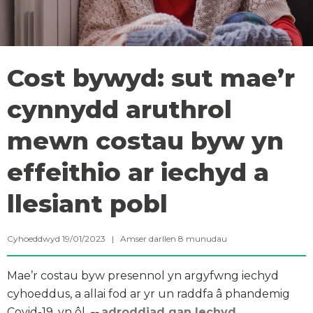
Cost bywyd: sut mae’r
cynnydd aruthrol
mewn costau byw yn
effeithio ar iechyd a
llesiant pobl
Cyhoeddwyd 19/01/2023 |
Amser darllen
8
munudau
Mae’r costau byw presennol yn argyfwng iechyd
cyhoeddus, a allai fod ar yr un raddfa â phandemig
Covid-19, yn ôl
adroddiad gan Iechyd