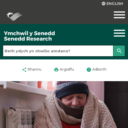
ENGLISH
language
search
share
print
error
Rhannu
Argraffu
Adborth