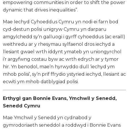
empowering communities in order to shift the power
dynamic that drives inequalities”.
Mae Iechyd Cyhoeddus Cymru yn nodi ei farn bod
cyd-destun polisi unigryw Cymru yn darparu
amgylchedd sy’n galluogi i gyrff cyhoeddus (ac eraill)
weithredu ar y rhesymau sylfaenol dros iechyd a
llesiant gwael wrth iddynt ymateb yn uniongyrchol
i’r argyfwng costau byw ac wrth edrych ar y tymor
hir. Yn benodol, mae’n hyrwyddo dull ‘iechyd ym
mhob polisi’, sy’n prif ffrydio ystyried iechyd, llesiant ac
ecwiti ym mhob datblygiad polisi.
Erthygl gan Bonnie Evans, Ymchwil y Senedd,
Senedd Cymru
Mae Ymchwil y Senedd yn cydnabod y
gymrodoriaeth seneddol a roddwyd i Bonnie Evans