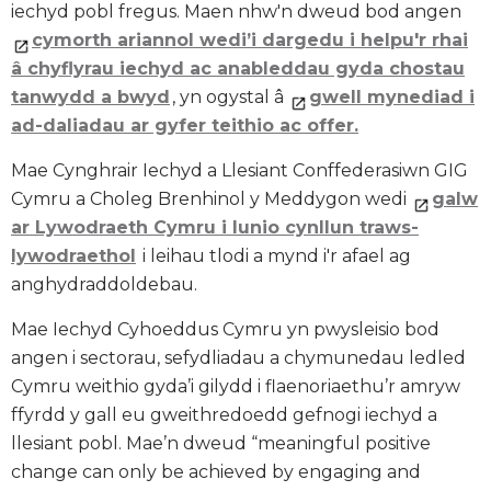
iechyd pobl fregus. Maen nhw'n dweud bod angen
cymorth ariannol wedi’i dargedu i helpu'r rhai
â chyflyrau iechyd ac anableddau gyda chostau
tanwydd a bwyd
, yn ogystal â
gwell mynediad i
ad-daliadau ar gyfer teithio ac offer.
Mae Cynghrair Iechyd a Llesiant Conffederasiwn GIG
Cymru a Choleg Brenhinol y Meddygon wedi
galw
ar Lywodraeth Cymru i lunio cynllun traws-
lywodraethol
i leihau tlodi a mynd i'r afael ag
anghydraddoldebau.
Mae Iechyd Cyhoeddus Cymru yn pwysleisio bod
angen i sectorau, sefydliadau a chymunedau ledled
Cymru weithio gyda’i gilydd i flaenoriaethu’r amryw
ffyrdd y gall eu gweithredoedd gefnogi iechyd a
llesiant pobl. Mae’n dweud “meaningful positive
change can only be achieved by engaging and