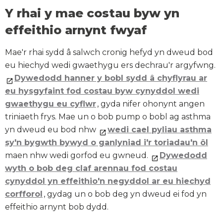
Y rhai y mae costau byw yn
effeithio arnynt fwyaf
Mae'r rhai sydd â salwch cronig hefyd yn dweud bod
eu hiechyd wedi gwaethygu ers dechrau'r argyfwng.
Dywedodd hanner y bobl sydd â chyflyrau ar
eu hysgyfaint fod costau byw cynyddol wedi
gwaethygu eu cyflwr
, gyda nifer ohonynt angen
triniaeth frys. Mae un o bob pump o bobl ag asthma
yn dweud eu bod nhw
wedi cael pyliau asthma
sy'n bygwth bywyd o ganlyniad i'r toriadau'n ôl
maen nhw wedi gorfod eu gwneud.
Dywedodd
wyth o bob deg claf arennau fod costau
cynyddol yn effeithio'n negyddol ar eu hiechyd
corfforol
, gydag un o bob deg yn dweud ei fod yn
effeithio arnynt bob dydd.