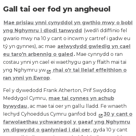
Gall tai oer fod yn angheuol
Mae prisiau ynni cynyddol yn gwthio mwy o bobl
yng Nghymru i dlodi tanwydd
(wedi'i ddiffinio fel
gwario mwy na 10 y cant o incwm y cartref i gadw eu
tŷ yn gynnes), ac mae
aelwydydd gwledig yn cael
eu taro'n arbennig o galed
.
Mae cynnydd o ran
costau ynni yn cael ei waethygu gan y ffaith mai tai
yng Nghymru yw
rhai o'r tai lleiaf effeithlon o
ran ynni yn Ewrop
.
Fel y dywedodd Frank Atherton, Prif Swyddog
Meddygol Cymru,
mae tai cynnes yn achub
bywydau
, ac mae tai oer yn gallu lladd. Fe wnaeth
Iechyd Cyhoeddus Cymru ganfod bod
30 y cant o
farwolaethau ychwanegol y gaeaf yng Nghymru
yn digwydd o ganlyniad i dai oer
, gyda 10 y cant