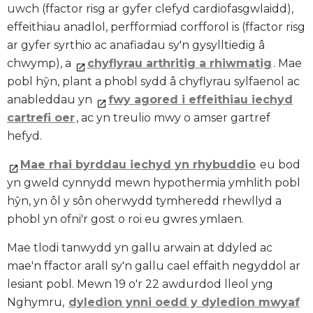
uwch (ffactor risg ar gyfer clefyd cardiofasgwlaidd),
effeithiau anadlol, perfformiad corfforol is (ffactor risg
ar gyfer syrthio ac anafiadau sy'n gysylltiedig â
chwymp), a
chyflyrau arthritig a rhiwmatig
. Mae
pobl hŷn, plant a phobl sydd â chyflyrau sylfaenol ac
anableddau yn
fwy agored i effeithiau iechyd
cartrefi oer
, ac yn treulio mwy o amser gartref
hefyd.
Mae rhai byrddau iechyd yn rhybuddio
eu bod
yn gweld cynnydd mewn hypothermia ymhlith pobl
hŷn, yn ôl y sôn oherwydd tymheredd rhewllyd a
phobl yn ofni'r gost o roi eu gwres ymlaen.
Mae tlodi tanwydd yn gallu arwain at ddyled ac
mae'n ffactor arall sy'n gallu cael effaith negyddol ar
lesiant pobl. Mewn 19 o'r 22 awdurdod lleol yng
Nghymru,
dyledion ynni oedd y dyledion mwyaf