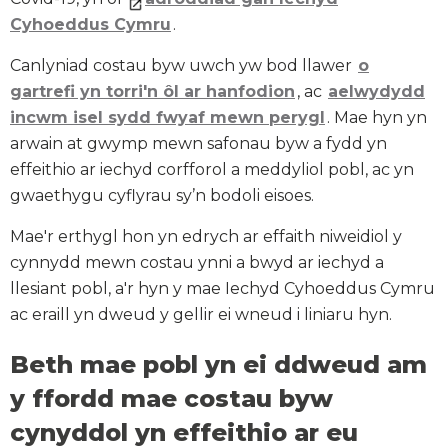
Cyhoeddus Cymru
.
Canlyniad costau byw uwch yw bod llawer
o
gartrefi yn torri'n ôl ar hanfodion
, ac
aelwydydd
incwm isel sydd fwyaf mewn perygl
. Mae hyn yn
arwain at gwymp mewn safonau byw a fydd yn
effeithio ar iechyd corfforol a meddyliol pobl, ac yn
gwaethygu cyflyrau sy’n bodoli eisoes.
Mae'r erthygl hon yn edrych ar effaith niweidiol y
cynnydd mewn costau ynni a bwyd ar iechyd a
llesiant pobl, a'r hyn y mae Iechyd Cyhoeddus Cymru
ac eraill yn dweud y gellir ei wneud i liniaru hyn.
Beth mae pobl yn ei ddweud am
y ffordd mae costau byw
cynyddol yn effeithio ar eu