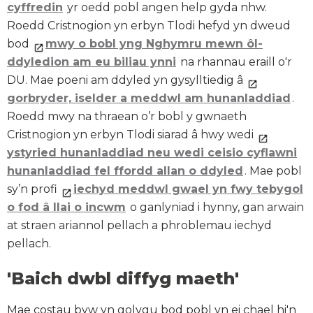
cyffredin
yr oedd pobl angen help gyda nhw.
Roedd Cristnogion yn erbyn Tlodi hefyd yn dweud
bod
mwy o bobl yng Nghymru mewn ôl-
ddyledion am eu biliau ynni
na rhannau eraill o'r
DU. Mae poeni am ddyled yn gysylltiedig â
gorbryder, iselder a meddwl am hunanladdiad
.
Roedd mwy na thraean o’r bobl y gwnaeth
Cristnogion yn erbyn Tlodi siarad â hwy wedi
ystyried hunanladdiad neu wedi ceisio cyflawni
hunanladdiad fel ffordd allan o ddyled
. Mae pobl
sy’n profi
iechyd meddwl gwael yn fwy tebygol
o fod â llai o incwm
o ganlyniad i hynny, gan arwain
at straen ariannol pellach a phroblemau iechyd
pellach.
'Baich dwbl diffyg maeth'
Mae costau byw yn golygu bod pobl yn ei chael hi'n