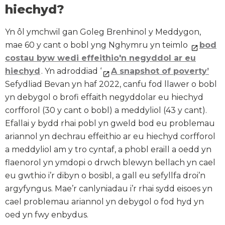
hiechyd?
Yn ôl ymchwil gan Goleg Brenhinol y Meddygon,
mae 60 y cant o bobl yng Nghymru yn teimlo
bod
costau byw wedi effeithio'n negyddol ar eu
hiechyd
. Yn adroddiad ‘
A snapshot of poverty’
Sefydliad Bevan yn haf 2022, canfu fod llawer o bobl
yn debygol o brofi effaith negyddolar eu hiechyd
corfforol (30 y cant o bobl) a meddyliol (43 y cant).
Efallai y bydd rhai pobl yn gweld bod eu problemau
ariannol yn dechrau effeithio ar eu hiechyd corfforol
a meddyliol am y tro cyntaf, a phobl eraill a oedd yn
flaenorol yn ymdopi o drwch blewyn bellach yn cael
eu gwthio i’r dibyn o bosibl, a gall eu sefyllfa droi’n
argyfyngus. Mae’r canlyniadau i’r rhai sydd eisoes yn
cael problemau ariannol yn debygol o fod hyd yn
oed yn fwy enbydus.