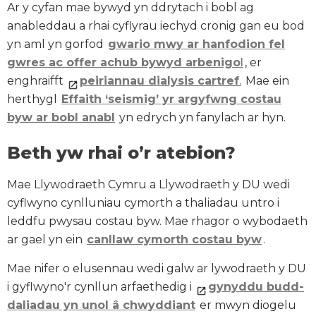
Ar y cyfan mae bywyd yn ddrytach i bobl ag
anableddau a rhai cyflyrau iechyd cronig gan eu bod
yn aml yn gorfod
gwario mwy ar hanfodion fel
gwres ac offer achub bywyd arbenigo
l
, er
enghraifft
peiriannau dialysis cartref
.
Mae ein
herthygl
Effaith ‘seismig’ yr argyfwng costau
byw ar bobl anabl
yn edrych yn fanylach ar hyn.
Beth yw rhai o’r atebion?
Mae Llywodraeth Cymru a Llywodraeth y DU wedi
cyflwyno cynlluniau cymorth a thaliadau untro i
leddfu pwysau costau byw. Mae rhagor o wybodaeth
ar gael yn ein
canllaw cymorth costau byw
.
Mae nifer o elusennau wedi galw ar lywodraeth y DU
i gyflwyno'r cynllun arfaethedig i
gynyddu budd-
daliadau yn unol â chwyddiant
er mwyn diogelu