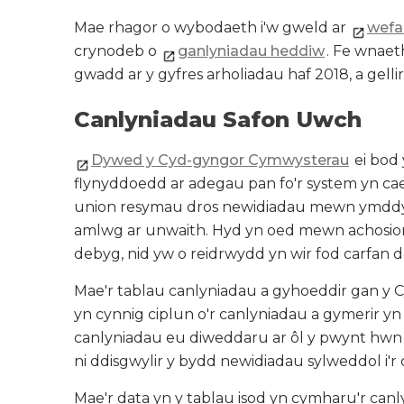
Mae rhagor o wybodaeth i'w gweld ar
wefa
crynodeb o
ganlyniadau heddiw
. Fe wnae
gwadd ar y gyfres arholiadau haf 2018, a gell
Canlyniadau Safon Uwch
Dywed y Cyd-gyngor Cymwysterau
ei bod
flynyddoedd ar adegau pan fo'r system yn cael
union resymau dros newidiadau mewn ymddygi
amlwg ar unwaith. Hyd yn oed mewn achosion 
debyg, nid yw o reidrwydd yn wir fod carfan 
Mae'r tablau canlyniadau a gyhoeddir gan y
yn cynnig ciplun o'r canlyniadau a gymerir yn
canlyniadau eu diweddaru ar ôl y pwynt hwn
ni ddisgwylir y bydd newidiadau sylweddol i'r
Mae'r data yn y tablau isod yn cymharu'r canl