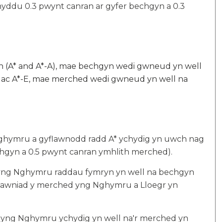
nyddu 0.3 pwynt canran ar gyfer bechgyn a 0.3
h (A* and A*-A), mae bechgyn wedi gwneud yn well
 ac A*-E, mae merched wedi gwneud yn well na
ghymru a gyflawnodd radd A* ychydig yn uwch nag
chgyn a 0.5 pwynt canran ymhlith merched).
 yng Nghymru raddau fymryn yn well na bechgyn
yflawniad y merched yng Nghymru a Lloegr yn
 yng Nghymru ychydig yn well na'r merched yn