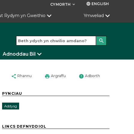
ENGLISH
language
CYMORTH
keyboard_arrow_down
ut Rydym yn Gweithio
Ymweliad
search
Adnoddau Bil
share
print
error
Rhannu
Argraffu
Adborth
PYNCIAU
Addysg
LINCS DEFNYDDIOL