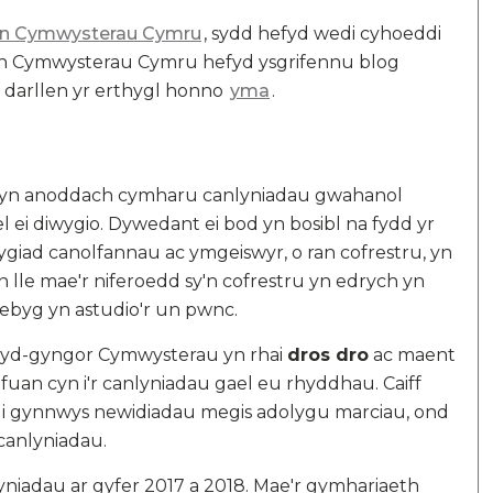
n Cymwysterau Cymru
, sydd hefyd wedi cyhoeddi
th Cymwysterau Cymru hefyd ysgrifennu blog
ir darllen yr erthygl honno
yma
.
 yn anoddach cymharu canlyniadau gwahanol
 ei diwygio. Dywedant ei bod yn bosibl na fydd yr
ad canolfannau ac ymgeiswyr, o ran cofrestru, yn
lle mae'r niferoedd sy'n cofrestru yn edrych yn
debyg yn astudio'r un pwnc.
 Cyd-gyngor Cymwysterau yn rhai
dros dro
ac maent
 fuan cyn i'r canlyniadau gael eu rhyddhau. Caiff
 i gynnwys newidiadau megis adolygu marciau, ond
 canlyniadau.
yniadau ar gyfer 2017 a 2018. Mae'r gymhariaeth