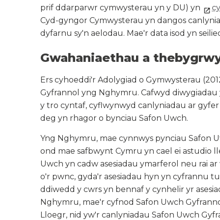
prif ddarparwr cymwysterau yn y DU) yn
cy
Cyd-gyngor Cymwysterau yn dangos canlyniada
dyfarnu sy'n aelodau. Mae'r data isod yn seili
Gwahaniaethau a thebygrwy
Ers cyhoeddi'r Adolygiad o Gymwysterau (20
Gyfrannol yng Nghymru. Cafwyd diwygiadau y
y tro cyntaf, cyflwynwyd canlyniadau ar gyfer
deg yn rhagor o bynciau Safon Uwch.
Yng Nghymru, mae cynnwys pynciau Safon Uwc
ond mae safbwynt Cymru yn cael ei astudio l
Uwch yn cadw asesiadau ymarferol neu rai ar 
o'r pwnc, gyda'r asesiadau hyn yn cyfrannu tua
ddiwedd y cwrs yn bennaf y cynhelir yr asesi
Nghymru, mae'r cyfnod Safon Uwch Gyfrannol 
Lloegr, nid yw'r canlyniadau Safon Uwch Gyfra