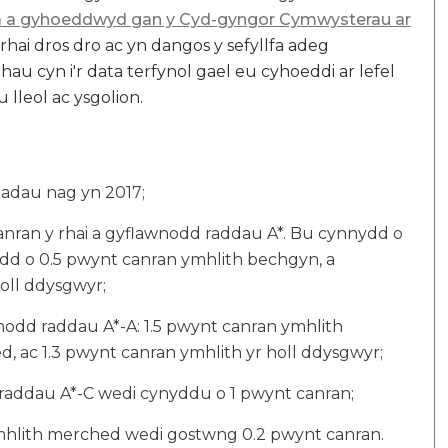
a a gyhoeddwyd gan y Cyd-gyngor Cymwysterau ar
 rhai dros dro ac yn dangos y sefyllfa adeg
hau cyn i'r data terfynol gael eu cyhoeddi ar lefel
lleol ac ysgolion.
iadau nag yn 2017;
ran y rhai a gyflawnodd raddau A*. Bu cynnydd o
dd o 0.5 pwynt canran ymhlith bechgyn, a
oll ddysgwyr;
odd raddau A*-A: 1.5 pwynt canran ymhlith
, ac 1.3 pwynt canran ymhlith yr holl ddysgwyr;
raddau A*-C wedi cynyddu o 1 pwynt canran;
ymhlith merched wedi gostwng 0.2 pwynt canran.