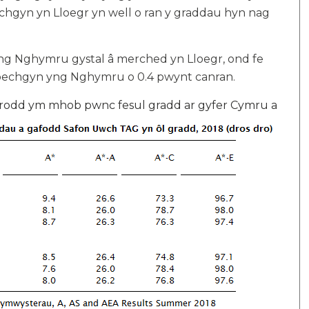
echgyn yn Lloegr yn well o ran y graddau hyn nag
ng Nghymru gystal â merched yn Lloegr, ond fe
 bechgyn yng Nghymru o 0.4 pwynt canran.
strodd ym mhob pwnc fesul gradd ar gyfer Cymru a