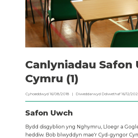
Canlyniadau Safon 
Cymru (1)
Cyhoeddwyd 16/08/2018 | Diweddarwyd Ddiwethaf 16/12/2
Safon Uwch
Bydd disgyblion yng Nghymru, Lloegr a Gogl
heddiw. Bob blwyddyn mae'r Cyd-gyngor Cymw