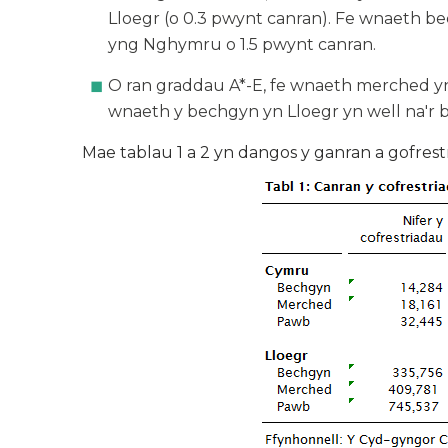
Lloegr (o 0.3 pwynt canran). Fe wnaeth b
yng Nghymru o 1.5 pwynt canran.
O ran graddau A*-E, fe wnaeth merched y
wnaeth y bechgyn yn Lloegr yn well na'r
Mae tablau 1 a 2 yn dangos y ganran a gofre