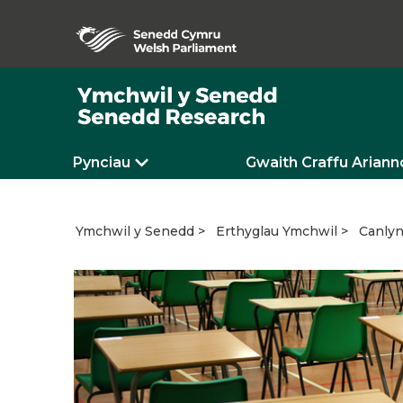
Pynciau
Gwaith Craffu Ariann
Canlyn
Ymchwil y Senedd
Erthyglau Ymchwil