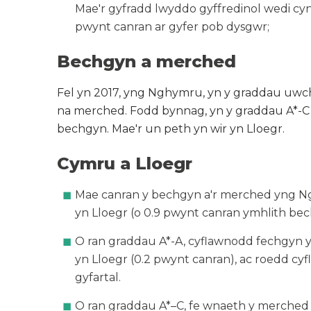
Mae'r gyfradd lwyddo gyffredinol wedi cy
pwynt canran ar gyfer pob dysgwr;
Bechgyn a merched
Fel yn 2017, yng Nghymru, yn y graddau uwc
na merched. Fodd bynnag, yn y graddau A*-C
bechgyn. Mae'r un peth yn wir yn Lloegr.
Cymru a Lloegr
Mae canran y bechgyn a'r merched yng N
yn Lloegr (o 0.9 pwynt canran ymhlith be
O ran graddau A*-A, cyflawnodd fechgyn
yn Lloegr (0.2 pwynt canran), ac roedd c
gyfartal.
O ran graddau A*–C, fe wnaeth y merched