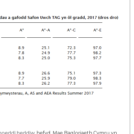
hoeddi heddiw
hefyd. Mae Bagloriaeth Cymru yn