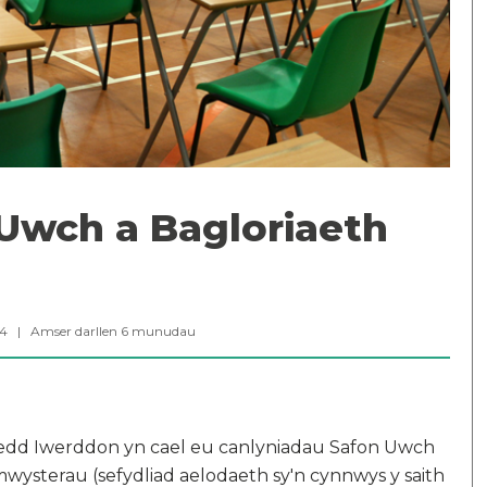
Uwch a Bagloriaeth
024 |
Amser darllen
6
munudau
edd Iwerddon yn cael eu canlyniadau Safon Uwch
ysterau (sefydliad aelodaeth sy'n cynnwys y saith