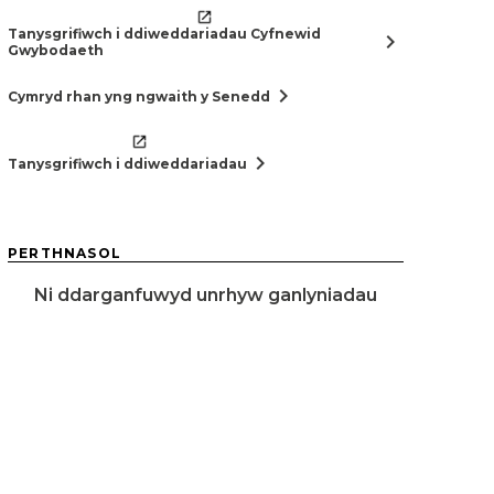
Tanysgrifiwch i ddiweddariadau Cyfnewid
chevron_right
Gwybodaeth
chevron_right
Cymryd rhan yng ngwaith y Senedd
chevron_right
Tanysgrifiwch i ddiweddariadau
PERTHNASOL
Ni ddarganfuwyd unrhyw ganlyniadau