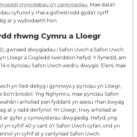
hoeddi crynodebau o'r canlyniadau.
Mae data'r
u cyfunol y rhai a gofrestrodd gyda'r cyrff
edig ar y wybodaeth hon.
dd rhwng Cymru a Lloegr
12), gwnaed diwygiadau i Safon Uwch a Safon Uwch
n Lloegr a Gogledd Iwerddon hefyd. Y llynedd, am
 14 o bynciau Safon Uwch wedi'u diwygio. Eleni, mae
h yn lled-debyg i gynnwys y pynciau yn Lloegr,
le bo'n briodol. Yng Nghymru, mae pynciau Safon
wahân i arholiad pan fyddant yn asesu rhan bwysig
g at y radd derfynol. Yn Lloegr, trwy arholiad ar
ad ar gyfer y cymwysterau diwygiedig. Hefyd, yng
yn cyfrif 40 y cant o'r Safon Uwch cyfan, ond yn
nnol yn cyfrif at y canlyniad Safon Uwch.