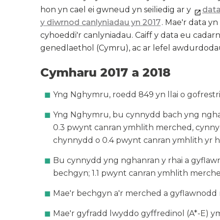
hon yn cael ei gwneud yn seiliedig ar y
dat
y diwrnod canlyniadau yn 2017
. Mae'r data yn
cyhoeddi'r canlyniadau. Caiff y data eu cadarn
genedlaethol (Cymru), ac ar lefel awdurdodau 
Cymharu 2017 a 2018
Yng Nghymru, roedd 849 yn llai o gofrestr
Yng Nghymru, bu cynnydd bach yng nghan
0.3 pwynt canran ymhlith merched, cynny
chynnydd o 0.4 pwynt canran ymhlith yr h
Bu cynnydd yng nghanran y rhai a gyflawn
bechgyn; 1.1 pwynt canran ymhlith merched
Mae'r bechgyn a'r merched a gyflawnodd 
Mae'r gyfradd lwyddo gyffredinol (A*-E) 